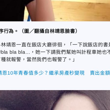
脫序行為。（圖／翻攝自林靖恩臉書）
料林靖恩一直在飯店大廳徘徊，「一下說飯店的書
a bla bla…，她一下請我們幫她叫計程車她也
有種就報警，當然我們也報警了。」
靖恩10年青春值多少？繼承房產秒變現 賣出金