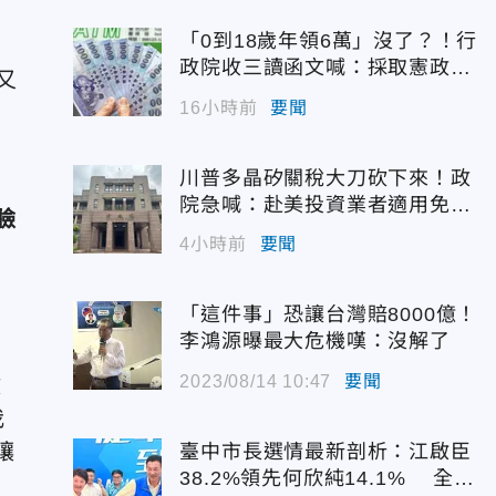
「0到18歲年領6萬」沒了？！行
政院收三讀函文喊：採取憲政作
又
為
16小時前
要聞
川普多晶矽關稅大刀砍下來！政
院急喊：赴美投資業者適用免稅
臉
配額
4小時前
要聞
「這件事」恐讓台灣賠8000億！
李鴻源曝最大危機嘆：沒解了
2023/08/14 10:47
要聞
做
我
讓
臺中市長選情最新剖析：江啟臣
38.2%領先何欣純14.1% 全世