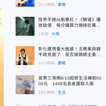
代支持度全面居首
20小時前
要聞
陸男手搓AI劇暴紅！《歸墟》播
放破億 每分鐘算力燒掉近萬台
幣
2天前
大陸
彰化選情重大進展！王惠美與魏
平政見面了 是否接競總主委態
度曝光
14小時前
要聞
苗栗三灣鄉8/13起發生活補助50
00元 1499名長者匯款入帳
19小時前
生活