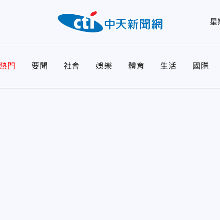
星
熱門
要聞
社會
娛樂
體育
生活
國際