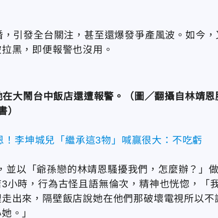
婚，引發全台關注，甚至還爆發爭產風波。如今，
被拉黑，即便報警也沒用。
她在大鬧台中飯店還遭報警。（圖／翻攝自林靖恩
書）
恩！李坤城兒「繼承這3物」喊贏很大：不吃虧
發文，並以「爺孫戀的林靖恩騷擾我們，怎麼辦？」
3小時，行為古怪且語無倫次，精神也恍惚，「
裡走出來，隔壁飯店說她在他們那破壞電視所以不
心她。」