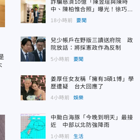
詐騙慈濟10億「陳昱瑄與陳時
中、陳柏惟合照」曝光！徐巧芯
震撼出手
18小時前
要聞
兒少帳戶在野版三讀送府院 政
院放話：將採憲政作為反制
是
5小時前
要聞
不
姜厚任女友稱「擁有3碩1博」學
歷遭疑 台大回應了
額
4小時前
娛樂
中颱白海豚「今晚到明天」最接
近 中部以北防強降雨
1小時前
生活