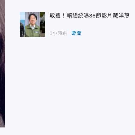
敬禮！賴總統曝88節影片藏洋蔥
1小時前
要聞