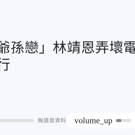
爺孫戀」林靖恩弄壞
行
章
volume_up
無語音資料