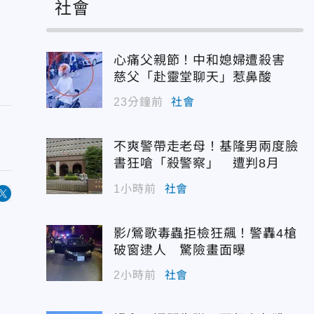
社會
心痛父親節！中和媳婦遭殺害
慈父「赴靈堂聊天」惹鼻酸
23分鐘前
社會
不爽警帶走老母！基隆男兩度臉
書狂嗆「殺警察」 遭判8月
1小時前
社會
影/鶯歌毒蟲拒檢狂飆！警轟4槍
破窗逮人 驚險畫面曝
2小時前
社會