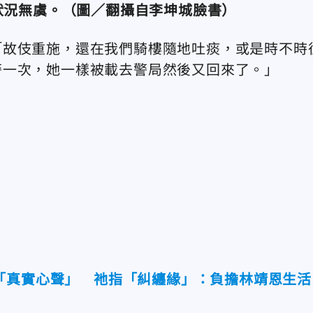
狀況無虞。（圖／翻攝自李坤城臉書）
「故伎重施，還在我們騎樓隨地吐痰，或是時不時
警一次，她一樣被載去警局然後又回來了。」
「真實心聲」 祂指「糾纏緣」：負擔林靖恩生活