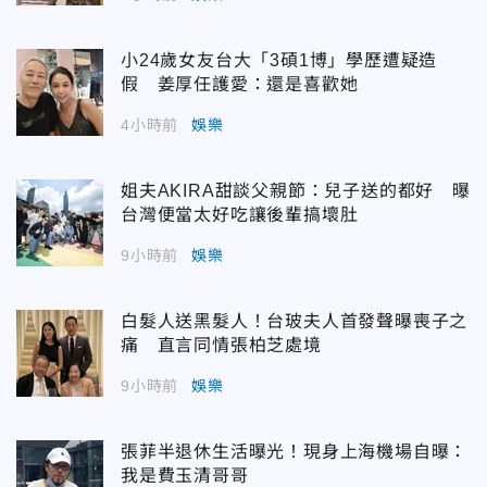
小24歲女友台大「3碩1博」學歷遭疑造
假 姜厚任護愛：還是喜歡她
4小時前
娛樂
姐夫AKIRA甜談父親節：兒子送的都好 曝
台灣便當太好吃讓後輩搞壞肚
9小時前
娛樂
白髮人送黑髮人！台玻夫人首發聲曝喪子之
痛 直言同情張柏芝處境
9小時前
娛樂
張菲半退休生活曝光！現身上海機場自曝：
我是費玉清哥哥