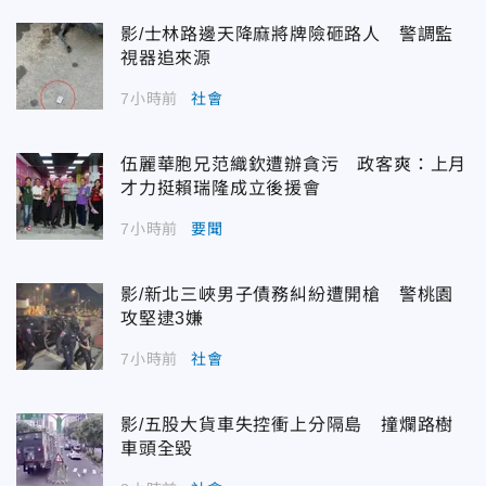
影/士林路邊天降麻將牌險砸路人 警調監
視器追來源
7小時前
社會
伍麗華胞兄范織欽遭辦貪污 政客爽：上月
才力挺賴瑞隆成立後援會
7小時前
要聞
影/新北三峽男子債務糾紛遭開槍 警桃園
攻堅逮3嫌
7小時前
社會
影/五股大貨車失控衝上分隔島 撞爛路樹
車頭全毀