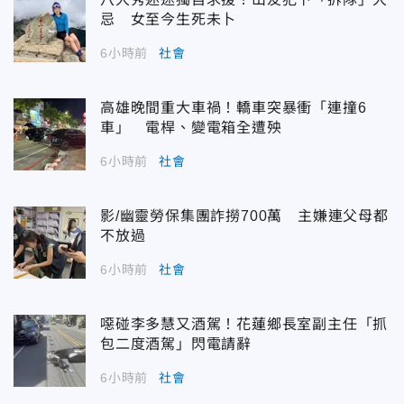
忌 女至今生死未卜
6小時前
社會
高雄晚間重大車禍！轎車突暴衝「連撞6
車」 電桿、變電箱全遭殃
6小時前
社會
影/幽靈勞保集團詐撈700萬 主嫌連父母都
不放過
6小時前
社會
噁碰李多慧又酒駕！花蓮鄉長室副主任「抓
包二度酒駕」閃電請辭
6小時前
社會