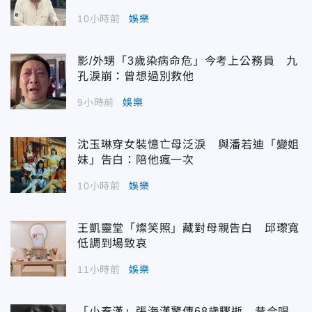
10小時前
娛樂
影/外甥「3歲染病命危」今考上公務員 九
孔淚崩：曾想過別救他
9小時前
娛樂
沈玉琳穿女裝憶亡母泛淚 與潘若迪「變姐
妹」告白：陪他瘋一次
10小時前
娛樂
王凱靈堂「燦笑照」藏對母親告白 邱瓈寬
低調到場致哀
11小時前
娛樂
「小秦漢」張海漢驚傳68歲驟逝 昔合唱