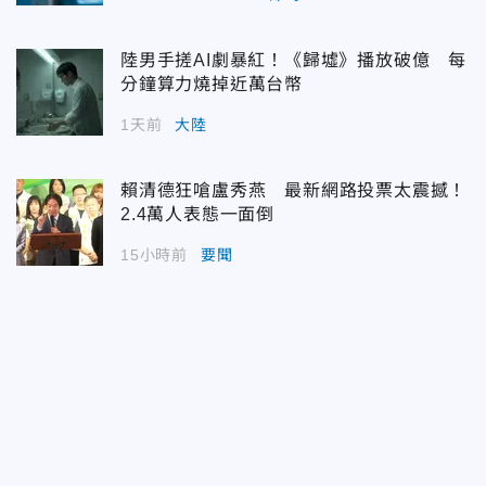
陸男手搓AI劇暴紅！《歸墟》播放破億 每
分鐘算力燒掉近萬台幣
1天前
大陸
賴清德狂嗆盧秀燕 最新網路投票太震撼！
2.4萬人表態一面倒
15小時前
要聞