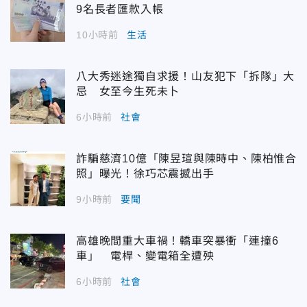
9名長者匯款入帳
10小時前
生活
八大秀迷途獨自求援！山友犯下「拆隊」大
忌 女至今生死未卜
6小時前
社會
詐騙慈濟10億「陳昱瑄與陳時中、陳柏惟合
照」曝光！徐巧芯震撼出手
9小時前
要聞
高雄晚間重大車禍！轎車突暴衝「連撞6
車」 電桿、變電箱全遭殃
6小時前
社會