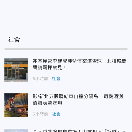
社會
兆基屋管李建成涉背信案滾雪球 北檢晚間
聲請羈押禁見！
5小時前
社會
影/新北五股聯結車自撞分隔島 司機酒測
值爆表遭送辦
5小時前
社會
八大秀迷途獨自求援！山友犯下「拆隊」大