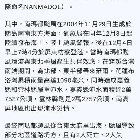
際命名NANMADOL）。
其中，南瑪都颱風在2004年11月29日生成於
關島南南東方海面，氣象局在同年12月3日起
陸續發布海上、陸上颱風警報，後在12月4日
早上7時4分於屏東枋寮登陸。當時南瑪都颱
風環流與東北季風產生共伴效應，在穿越台灣
南端期間，為北部、東半部帶來豪雨，花蓮布
洛灣累積雨量高達1090毫米，同時造成嘉義
縣和雲林縣嚴重淹水，嘉義縣淹水面積達2萬
7587公頃，雲林縣則是2萬2757公頃，南高
屏地區也出現淹水災情。
最終南瑪都颱風從台東太麻里出海，颱風導致
部分地區道路坍方，且有2人死亡、2人失