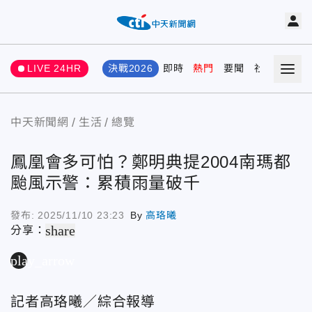
LIVE 24HR
決戰2026
即時
熱門
要聞
社會
娛樂
中天新聞網
生活
總覽
鳳凰會多可怕？鄭明典提2004南瑪都
颱風示警：累積雨量破千
發布:
2025/11/10 23:23
By
高珞曦
share
分享：
play_arrow
記者高珞曦／綜合報導