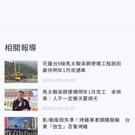
相關報導
花蓮台9線馬太鞍溪鋼便橋工程超前
最快明年1月底通車
2025/12/03 16:08
馬太鞍溪鋼便橋明年1月完工 卓榮
泰：人不一定勝天要順天
2025/11/29 21:35
影/颱風假失準！烤雞業者願賭服輸 台
東「放生」百隻烤雞