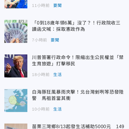
11小時前
要聞
「0到18歲年領6萬」沒了？！行政院收三
讀函文喊：採取憲政作為
7小時前
要聞
川普簽署行政命令！限縮出生公民權並「禁
生育旅遊」打擊移民
18小時前
生活
白海豚狂風暴雨夾擊！北台灣剉咧等恐發陸
警 馬祖首當其衝
10小時前
生活
苗栗三灣鄉8/13起發生活補助5000元 149