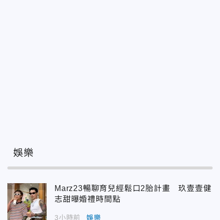
娛樂
Marz23暢聊育兒經鬆口2胎計畫 玖壹壹健
志甜曝婚禮時間點
3小時前
娛樂