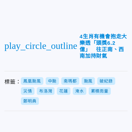
4生肖有機會抱走大
樂透「頭獎6.2
play_circle_outline
億」 往正南、西
南加持財氣
鳳凰颱風
中颱
南瑪都
颱風
破紀錄
標籤：
災情
布洛灣
花蓮
淹水
累積雨量
鄭明典