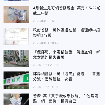
4月新生兒可領普發現金1萬元！5/22前
截止申請
2026/03/30 16:56
政府普發一萬詐團還在騙 護理師中招
慘噴379萬
2026/03/21 20:47
「假郵局」來電稱普發一萬遭盜領 新
北女遭詐損失百萬
2025/11/24 21:28
郵局領普發一萬「這天」開跑！ 首週
分流、動線管控一次看
2025/11/22 15:23
普發1萬「買手機或學技能」？他陷兩
難 網一面倒：投資自己