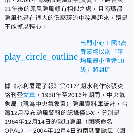
21年後的鳳凰颱風頗有相似之處，且南瑪都
颱風也是在很大的低壓環流中發展起來，還是
不能掉以輕心。
出門小心！國3高
屏溪橋以南「平
play_circle_outline
均風最小值達10
級」將封閉
據《水利署電子報》第0174期水利作家張炎
銘刊登
文章
，1958年至2016年期間，中央氣
象局（現為中央氣象署）颱風資料庫統計，台
灣12月發布颱風警報的紀錄僅2次，分別是
1964年12月14日的歐珀颱風（國際命名
OPAL）、2004年12月4日的南瑪都颱風（國