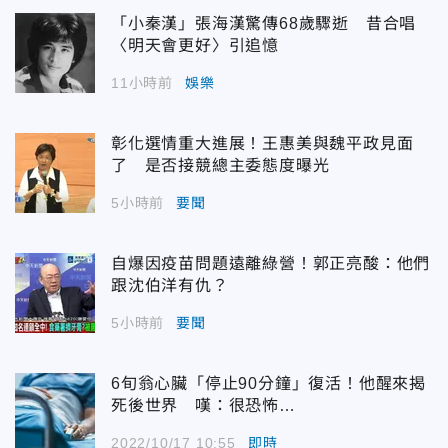
「小秦漢」張海漢驚傳68歲驟逝 昔合唱
〈明天會更好〉引追憶
11小時前
娛樂
彰化選情重大進展！王惠美與魏平政見面
了 是否接競總主委態度曝光
5小時前
要聞
自爆因疫苗問題遠離綠營！郭正亮酸：他們
跟沈伯洋有仇？
5小時前
要聞
6旬翁心臟「停止90分鐘」復活！他醒來揭
死後世界 嘆：很恐怖…
2022/10/17 10:55
即時