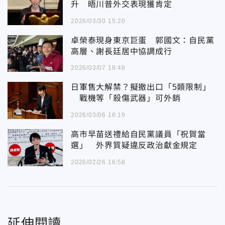
升 晤川普外交表現獲肯定
2026/03/30 15:20
卓榮泰現身東京巨蛋 郭國文：自民黨
高層、謝長廷居中協調成行
2026/03/07 18:48
日軍售大解禁？擬撤出口「5類限制」
戰機等「殺傷武器」可外銷
2026/03/06 16:19
高市早苗送禮給自民黨議員「祝賀當
選」 外界質疑違反政治獻金規定
2026/02/26 16:58
延伸閱讀