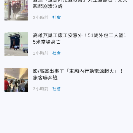
親節崩潰泣訴
3小時前
社會
高雄燕巢工廠工安意外！51歲外包工人墜1
5米當場身亡
1小時前
社會
影/高鐵出事了「車廂內行動電源起火」！
旅客嚇奔逃
3小時前
社會