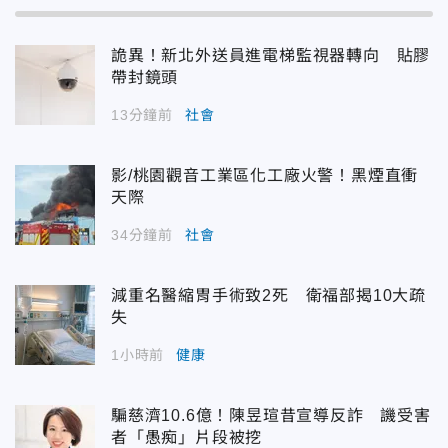
詭異！新北外送員進電梯監視器轉向 貼膠
帶封鏡頭
13分鐘前
社會
影/桃園觀音工業區化工廠火警！黑煙直衝
天際
34分鐘前
社會
減重名醫縮胃手術致2死 衛福部揭10大疏
失
1小時前
健康
騙慈濟10.6億！陳昱瑄昔宣導反詐 譏受害
者「愚痴」片段被挖