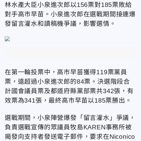
林水產大臣小泉進次郎以156票對185票敗給
對手高市早苗。小泉進次郎在選戰期間接連爆
發留言灌水和讀稿機爭議，影響選情。
在第一輪投票中，高市早苗獲得119票黨員
票，遠超過小泉進次郎的84票。決選階段合
計國會議員票及都道府縣黨部票共342張，有
效票為341張，最終高市早苗以185票勝出。
選戰期間，小泉陣營爆發「留言灌水」爭議，
負責選戰宣傳的眾議員牧島KAREN事務所被
揭發向支持者發送電子郵件，要求在Niconico