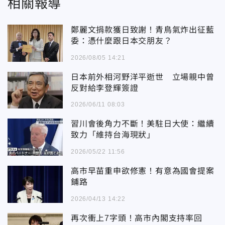
相關報導
鄭麗文捐款獲日致謝！青鳥氣炸出征藍
委：憑什麼跟日本交朋友？
2026/08/05 14:21
日本前外相河野洋平逝世 立場親中曾
反對給李登輝簽證
2026/06/11 08:03
習川會後角力不斷！美駐日大使：繼續
致力「維持台海現狀」
2026/05/22 11:56
高市早苗重申欲修憲！有意為國會提案
鋪路
2026/04/13 14:22
再次衝上7字頭！高市內閣支持率回