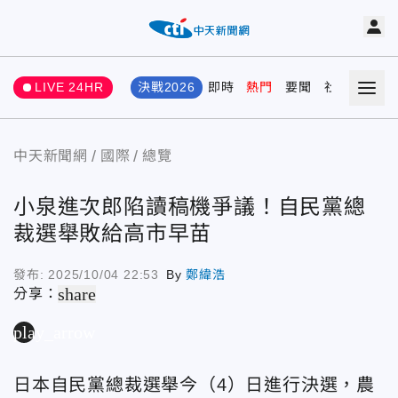
LIVE 24HR
決戰2026
即時
熱門
要聞
社會
娛樂
中天新聞網
國際
總覽
小泉進次郎陷讀稿機爭議！自民黨總
裁選舉敗給高市早苗
發布:
2025/10/04 22:53
By
鄭緯浩
share
分享：
play_arrow
日本自民黨總裁選舉今（4）日進行決選，農