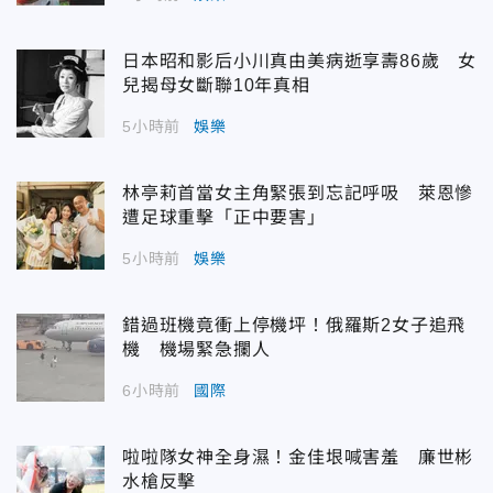
日本昭和影后小川真由美病逝享壽86歲 女
兒揭母女斷聯10年真相
5小時前
娛樂
林亭莉首當女主角緊張到忘記呼吸 萊恩慘
遭足球重擊「正中要害」
5小時前
娛樂
錯過班機竟衝上停機坪！俄羅斯2女子追飛
機 機場緊急攔人
6小時前
國際
啦啦隊女神全身濕！金佳垠喊害羞 廉世彬
水槍反擊