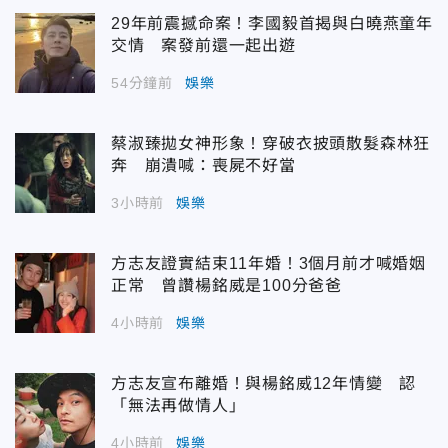
29年前震撼命案！李國毅首揭與白曉燕童年
交情 案發前還一起出遊
54分鐘前
娛樂
蔡淑臻拋女神形象！穿破衣披頭散髮森林狂
奔 崩潰喊：喪屍不好當
3小時前
娛樂
方志友證實結束11年婚！3個月前才喊婚姻
正常 曾讚楊銘威是100分爸爸
4小時前
娛樂
方志友宣布離婚！與楊銘威12年情變 認
「無法再做情人」
4小時前
娛樂