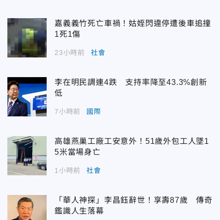
嘉義義竹死亡車禍！姑姪閃違停遭後車追撞
1死1傷
23小時前
社會
李在明民調連4跌 支持率降至43.3%創新
低
7小時前
國際
高雄燕巢工廠工安意外！51歲外包工人墜1
5米當場身亡
1小時前
社會
「華人神探」李昌鈺辭世！享壽87歲 傳奇
鑑識人生落幕