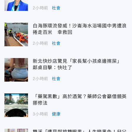
2小時前
社會
白海豚環流發威！沙崙海水浴場國中男遭浪
捲走百米 幸救回
2小時前
社會
新北快炒店驚見「家長幫小孩桌邊擦屎」
鄰桌目擊：快吐了
2小時前
社會
「藥駕黑數」高於酒駕？藥師公會籲借鏡英
挪修法
3小時前
健康
雙溪「遭惡鄰挖雙眼男」人生變黑色！兒父