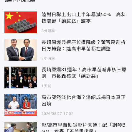
陸對日稀土出口上半年暴減50% 高科
技關鍵「鏑鋱釔」歸零
3分鐘前
長崎原爆典禮座位遭降級？董智森剖析
日方轉變：連高市早苗都在調整
8小時前
長崎原爆81週年！高市早苗喊非核三原
則 市長轟核武「絕對惡」
1天前
高市突然淡化台海？湯紹成揭日本真正
困境
2026/08/07 17:02
影/高市早苗勘災影片惹議！配「鋼琴B
GM」挨轟「不尊重災民」