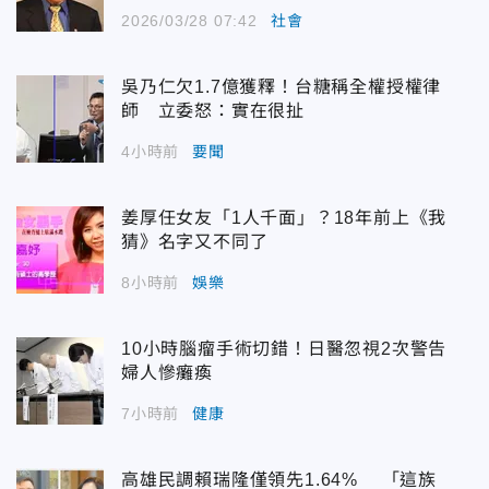
2026/03/28 07:42
社會
吳乃仁欠1.7億獲釋！台糖稱全權授權律
師 立委怒：實在很扯
4小時前
要聞
姜厚任女友「1人千面」？18年前上《我
猜》名字又不同了
8小時前
娛樂
10小時腦瘤手術切錯！日醫忽視2次警告
婦人慘癱瘓
7小時前
健康
高雄民調賴瑞隆僅領先1.64% 「這族