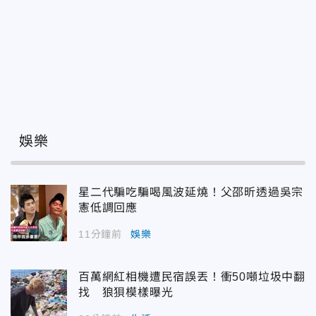
娛樂
星二代騙吃騙喝風波延燒！父邵昕透過吳宗
憲低調回應
11分鐘前
娛樂
百萬網紅相機遭民宿誤丟！衝50噸垃圾中翻
找 狼狽模樣曝光