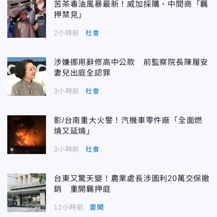
苦茶毒油風暴最新！威加採購、中間商「羈
押禁見」
2小時前
社會
涉嫌挪用辭修高中公款 前監察院長陳履安
妻兒出庭全認罪
3小時前
社會
影/台南重大火警！汽機車零件廠「全面燃
燒又延燒」
3小時前
社會
台東又驚天變！農業處長涉圖利20萬交保撤
銷 重開羈押庭
12小時前
要聞