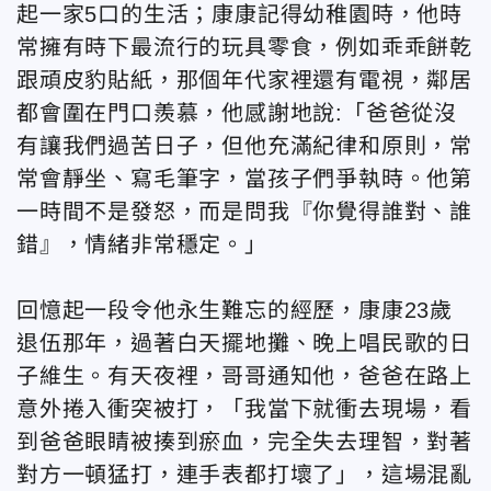
起一家5口的生活；康康記得幼稚園時，他時
常擁有時下最流行的玩具零食，例如乖乖餅乾
跟頑皮豹貼紙，那個年代家裡還有電視，鄰居
都會圍在門口羨慕，他感謝地說:「爸爸從沒
有讓我們過苦日子，但他充滿紀律和原則，常
常會靜坐、寫毛筆字，當孩子們爭執時。他第
一時間不是發怒，而是問我『你覺得誰對、誰
錯』，情緒非常穩定。」
回憶起一段令他永生難忘的經歷，康康23歲
退伍那年，過著白天擺地攤、晚上唱民歌的日
子維生。有天夜裡，哥哥通知他，爸爸在路上
意外捲入衝突被打，「我當下就衝去現場，看
到爸爸眼睛被揍到瘀血，完全失去理智，對著
對方一頓猛打，連手表都打壞了」，這場混亂