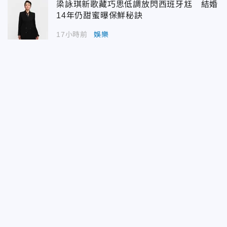
梁詠琪新歌藏巧思低調放閃西班牙尪 結婚
14年仍甜蜜曝保鮮秘訣
17小時前
娛樂