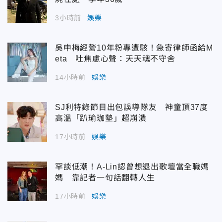
3小時前
娛樂
吳申梅經營10年粉專遭駭！急寄律師函給M
eta 吐焦慮心聲：天天魂不守舍
14小時前
娛樂
SJ利特錄節目出包誤導隊友 神童頂37度
高溫「趴瑜珈墊」超崩潰
17小時前
娛樂
罕談低潮！A-Lin認曾想退出歌壇當全職媽
媽 靠記者一句話翻轉人生
17小時前
娛樂