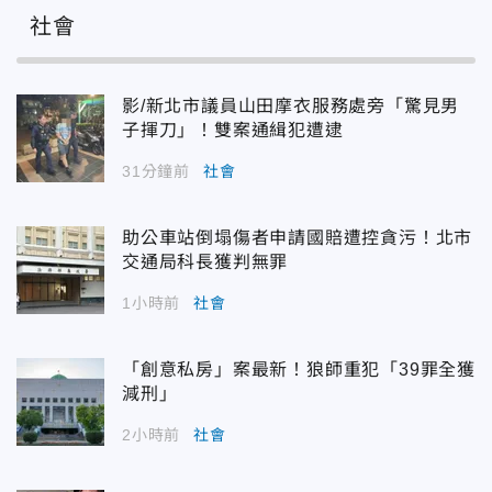
社會
影/新北市議員山田摩衣服務處旁「驚見男
子揮刀」！雙案通緝犯遭逮
31分鐘前
社會
助公車站倒塌傷者申請國賠遭控貪污！北市
交通局科長獲判無罪
1小時前
社會
「創意私房」案最新！狼師重犯「39罪全獲
減刑」
2小時前
社會