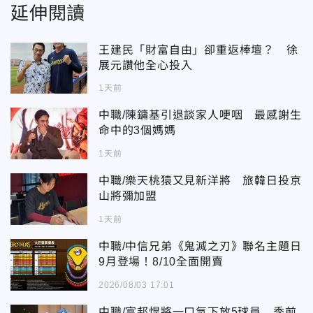
延伸閱讀
王建民「財富自由」卻重返棒壇？ 徐
展元讚他全心投入
1天前
中職/陳鏞基引退談家人哽咽 最感謝生
命中的3個媽媽
1天前
中職/樂天桃猿又見新洋將 旅韓日投京
山將彌加盟
1天前
中職/中信兄弟《鬼滅之刃》聯名主題日
9月登場！8/10全面開賣
2026/08/03 17:01
中職/富邦悍將一口氣下放5球員 季前