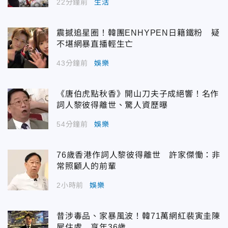
22分鐘前
生活
震撼追星圈！韓團ENHYPEN日籍鐵粉 疑
不堪網暴直播輕生亡
43分鐘前
娛樂
《唐伯虎點秋香》開山刀夫子成絕響！名作
詞人黎彼得離世、驚人資歷曝
54分鐘前
娛樂
76歲香港作詞人黎彼得離世 許家傑慟：非
常照顧人的前輩
2小時前
娛樂
昔涉毒品、家暴風波！韓71萬網紅裴寅圭陳
屍住處 享年36歲