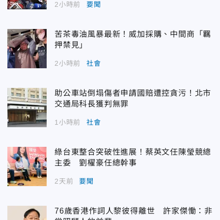
2小時前
要聞
苦茶毒油風暴最新！威加採購、中間商「羈
押禁見」
2小時前
社會
助公車站倒塌傷者申請國賠遭控貪污！北市
交通局科長獲判無罪
1小時前
社會
綠台東整合突破性進展！蔡英文任陳瑩競總
主委 劉櫂豪任總幹事
2天前
要聞
76歲香港作詞人黎彼得離世 許家傑慟：非