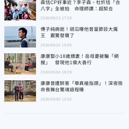
森恬CP好事近？李子森、杜忻恬「合
八字」全被拍 命理師讚：超契合
2026/06/13 17:29
傅子純病逝！胡瓜曝他昔當節目大魔
王 震驚發聲了
2026/06/10 10:05
康康娶小18歲嬌妻！岳母憂被騙「網
搜」 發現他1偉大善行
2026/05/30 18:29
康康昔遭醉客「舉真槍指頭」！深夜險
命喪舞台驚魂過程曝
2026/05/30 15:02