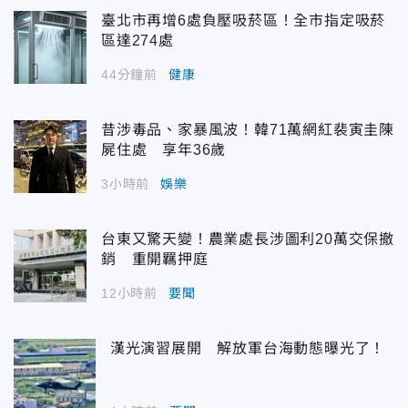
臺北市再增6處負壓吸菸區！全市指定吸菸
區達274處
44分鐘前
健康
昔涉毒品、家暴風波！韓71萬網紅裴寅圭陳
屍住處 享年36歲
3小時前
娛樂
台東又驚天變！農業處長涉圖利20萬交保撤
銷 重開羈押庭
12小時前
要聞
漢光演習展開 解放軍台海動態曝光了！