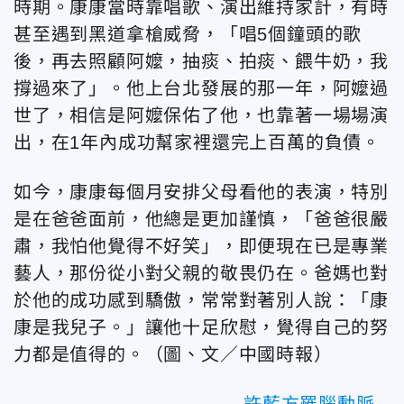
時期。康康當時靠唱歌、演出維持家計，有時
甚至遇到黑道拿槍威脅，「唱5個鐘頭的歌
後，再去照顧阿嬤，抽痰、拍痰、餵牛奶，我
撐過來了」。他上台北發展的那一年，阿嬤過
世了，相信是阿嬤保佑了他，也靠著一場場演
出，在1年內成功幫家裡還完上百萬的負債。
如今，康康每個月安排父母看他的表演，特別
是在爸爸面前，他總是更加謹慎，「爸爸很嚴
肅，我怕他覺得不好笑」，即便現在已是專業
藝人，那份從小對父親的敬畏仍在。爸媽也對
於他的成功感到驕傲，常常對著別人說：「康
康是我兒子。」讓他十足欣慰，覺得自己的努
力都是值得的。（圖、文／中國時報）
許藍方罹腦動脈