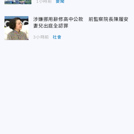
1小時前
要聞
涉嫌挪用辭修高中公款 前監察院長陳履安
妻兒出庭全認罪
3小時前
社會