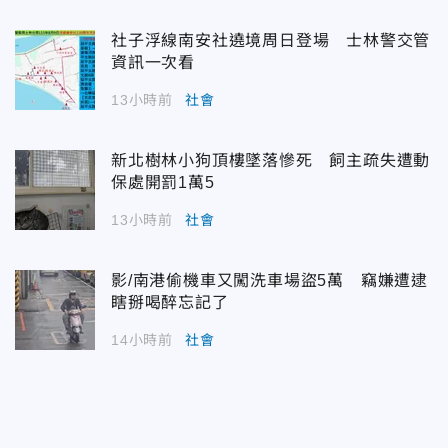
社子浮線南安社遶境周日登場 士林警交管
資訊一次看
13小時前
社會
新北樹林小狗頂樓墜落慘死 飼主疏失遭動
保處開罰1萬5
13小時前
社會
影/南港偷機車又闖洗車場盜5萬 竊嫌遭逮
瞎掰喝醉忘記了
14小時前
社會