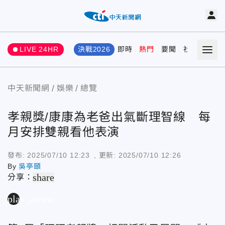
LIVE 24HR
決戰2026
即時
熱門
要聞
社會
娛樂
中天新聞網
娛樂
總覽
孝親獎/康康為老爸出氣斷理智線 每
月安排雙親看他表演
發布:
2025/07/10 12:23
, 更新:
2025/07/10 12:26
By
吳亭頤
share
分享：
play_arrow