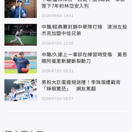
簽下7年約林岱安入列
2026/08/03 13:01
中職/經典賽封鎖中華隊打線 澳洲左投
杰克加盟中信兄弟
2026/07/30 13:20
中職/久違上一軍卻在練習時受傷 黃恩
賜阿基里斯腱斷裂動刀
2026/07/30 08:31
男粉大巨蛋違規送禮！李珠珢遭戳背
「睜眼驚恐」 網友罵翻
2026/07/29 09:57