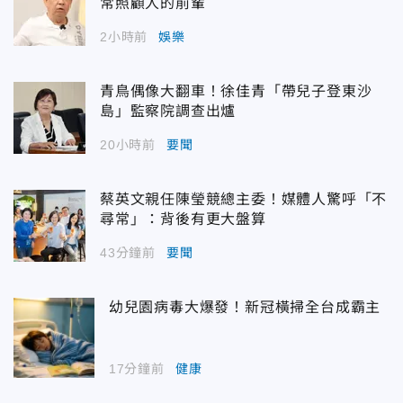
常照顧人的前輩
2小時前
娛樂
青鳥偶像大翻車！徐佳青「帶兒子登東沙
島」監察院調查出爐
20小時前
要聞
蔡英文親任陳瑩競總主委！媒體人驚呼「不
尋常」：背後有更大盤算
43分鐘前
要聞
幼兒園病毒大爆發！新冠橫掃全台成霸主
17分鐘前
健康