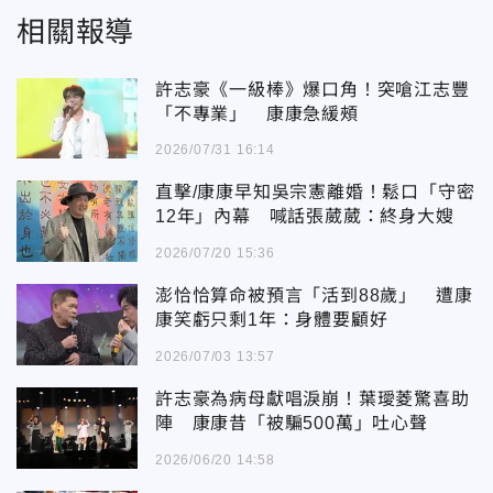
相關報導
許志豪《一級棒》爆口角！突嗆江志豐
「不專業」 康康急緩頰
2026/07/31 16:14
直擊/康康早知吳宗憲離婚！鬆口「守密
12年」內幕 喊話張葳葳：終身大嫂
2026/07/20 15:36
澎恰恰算命被預言「活到88歲」 遭康
康笑虧只剩1年：身體要顧好
2026/07/03 13:57
許志豪為病母獻唱淚崩！葉璦菱驚喜助
陣 康康昔「被騙500萬」吐心聲
2026/06/20 14:58