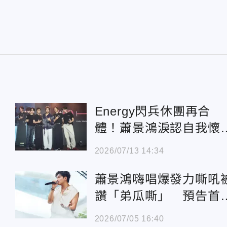
Energy閃兵休團再合
體！蕭景鴻淚認自我懷
疑 坤達感性發聲
2026/07/13 14:34
蕭景鴻嗨唱爆發力嘶吼
讚「弟瓜嘶」 預告首
個唱有驚喜
2026/07/05 16:40