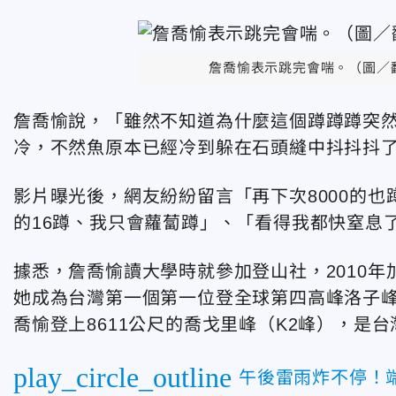
詹喬愉表示跳完會喘。（圖／翻攝
詹喬愉說，「雖然不知道為什麼這個蹲蹲蹲突
冷，不然魚原本已經冷到躲在石頭縫中抖抖抖
影片曝光後，網友紛紛留言「再下次8000的
的16蹲、我只會蘿蔔蹲」、「看得我都快窒息
據悉，詹喬愉讀大學時就參加登山社，2010年
她成為台灣第一個第一位登全球第四高峰洛子峰的
喬愉登上8611公尺的喬戈里峰（K2峰），是台
play_circle_outline
午後雷雨炸不停！