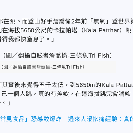
人都在跳。而登山好手詹喬愉2年前「無氧」登世界
5650公尺的卡拉帕塔（Kala Patthar）跳
看得我都快窒息了。」
圖／翻攝自臉書詹喬愉-三條魚Tri Fish）
來覺得五千太低，到5650m的Kala Patta
自己一個人跳，真的有差欸，在這海拔跳完會喘欸
千。」
款常見食品」恐導致爆炸 過來人曝慘痛經驗：真