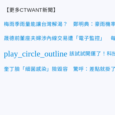
【更多CTWANT新聞】
梅雨季雨量能讓台灣解渴？ 鄭明典：豪雨機
晟德前董座夫婦涉內線交易遭「電子監控」 
play_circle_outline
該試試開運了！科
奎丁臉「細菌感染」險毀容 驚呼：差點就掛