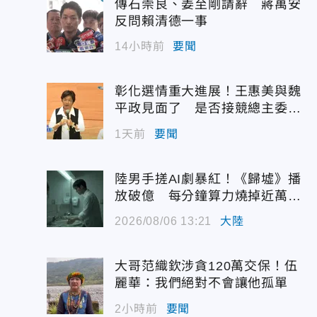
傳石崇良、姜至剛請辭 蔣萬安
反問賴清德一事
14小時前
要聞
彰化選情重大進展！王惠美與魏
平政見面了 是否接競總主委態
度曝光
1天前
要聞
陸男手搓AI劇暴紅！《歸墟》播
放破億 每分鐘算力燒掉近萬台
幣
2026/08/06 13:21
大陸
大哥范織欽涉貪120萬交保！伍
麗華：我們絕對不會讓他孤單
2小時前
要聞