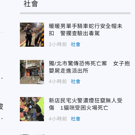
社會
暖暖男單手騎車蛇行安全帽未
扣 警攔查驗出毒駕
3小時前
社會
獨/北市驚傳恐怖死亡案 女子抱
嬰屍走進派出所
4小時前
社會
新店民宅火警濃煙狂竄無人受
被
傷 1貓咪受困火場死亡
場
4小時前
社會