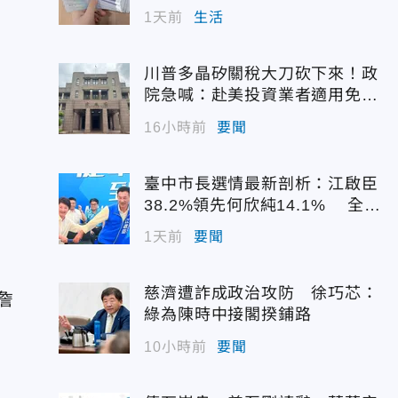
1天前
生活
川普多晶矽關稅大刀砍下來！政
院急喊：赴美投資業者適用免稅
配額
16小時前
要聞
臺中市長選情最新剖析：江啟臣
38.2%領先何欣純14.1% 全世
代支持度全面居首
1天前
要聞
，
慈濟遭詐成政治攻防 徐巧芯：
詹
綠為陳時中接閣揆鋪路
10小時前
要聞