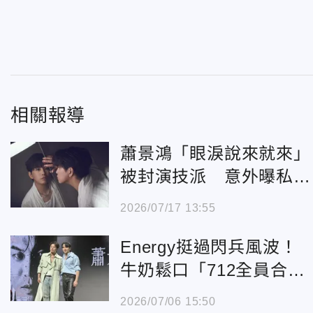
相關報導
蕭景鴻「眼淚說來就來」
被封演技派 意外曝私下
超龜毛小習慣
2026/07/17 13:55
Energy挺過閃兵風波！
牛奶鬆口「712全員合
體」 阿弟親吐：麥克風
2026/07/06 15:50