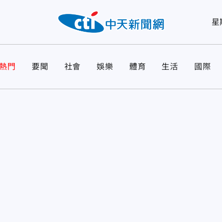
星
熱門
要聞
社會
娛樂
體育
生活
國際