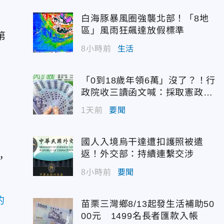
白海豚暴風圈強襲北部！「8地
區」風雨狂飆達放假標準
第
8小時前
生活
「0到18歲年領6萬」沒了？！行
政院收三讀函文喊：採取憲政作
為
1天前
要聞
國人入境烏干達遭扣護照被遣
t
返！外交部：持續連繫交涉
，
8小時前
要聞
的
苗栗三灣鄉8/13起發生活補助50
00元 1499名長者匯款入帳