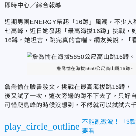
即時中心／綜合報導
近期男團ENERGY帶起「16蹲」風潮，不少
七高峰，近日她發起「最高海拔16蹲」挑戰，她在海拔
16蹲，她坦言，跳完真的會喘。網友笑說，「
詹喬愉在海拔5650公尺高山跳16蹲。（
詹喬愉在臉書發文，挑戰在最高海拔跳16蹲，「其實後
後又試了一次，這次旁邊的蹲不下去了，只好
可惜爬島峰的時候沒想到，不然就可以試試六
不能亂微波！「3
play_circle_outline
要看