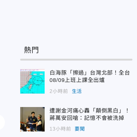
熱門
白海豚「擦過」台灣北部！全台
08/09上班上課全出爐
2小時前
生活
遭謝金河痛心轟「顛倒黑白」！
蔣萬安回嗆：記憶不會被洗掉
13小時前
要聞