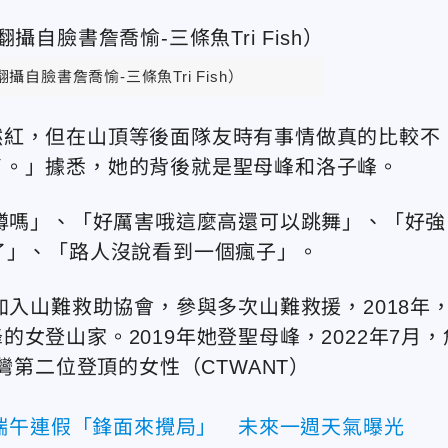
自臉書詹喬愉-三條魚Tri Fish）
然紅，但在山頂等後面隊友時有事情做真的比較不
了。」據悉，她的背後就是聖母峰和洛子峰。
也蹲嗎」、「好厲害哦這麼高還可以跳舞」、「好強
了」、「路人沒說看到一個瘋子」。
加入山難救助協會，參與多次山難救援，2018年
女登山家。2019年她登聖母峰，2022年7月，
灣第二位登頂的女性（CTWANT）
端午連假「鋒面來攪局」 未來一週天氣曝光