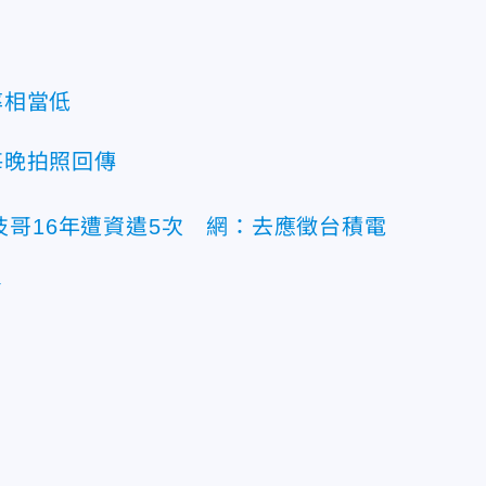
率相當低
每晚拍照回傳
技哥16年遭資遣5次 網：去應徵台積電
了