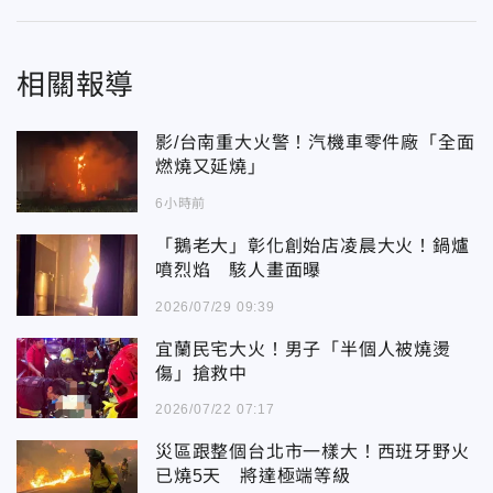
相關報導
影/台南重大火警！汽機車零件廠「全面
燃燒又延燒」
6小時前
「鵝老大」彰化創始店凌晨大火！鍋爐
噴烈焰 駭人畫面曝
2026/07/29 09:39
宜蘭民宅大火！男子「半個人被燒燙
傷」搶救中
2026/07/22 07:17
災區跟整個台北市一樣大！西班牙野火
已燒5天 將達極端等級