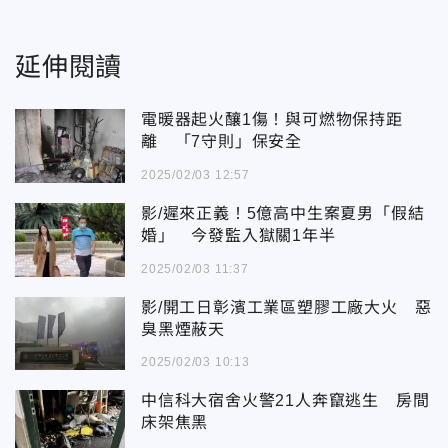
延伸閱讀
電暖器起火釀1傷！與可燃物保持距
離 「7守則」保安全
2025/02/03 12:57
影/遲來正義！5億高中生案夏男「假結
婚」 今發監入獄關1年半
2025/02/03 11:37
影/開工日彰濱工業區塑膠工廠大火 惡
臭黑煙蔽天
2025/02/03 10:13
中信科大宿舍火警21人奔竄逃生 房間
床架焦黑