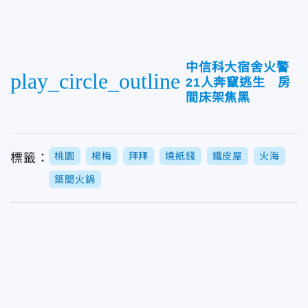
中信科大宿舍火警
play_circle_outline
21人奔竄逃生 房
間床架焦黑
桃園
楊梅
拜拜
燒紙錢
鐵皮屋
火海
標籤：
築間火鍋