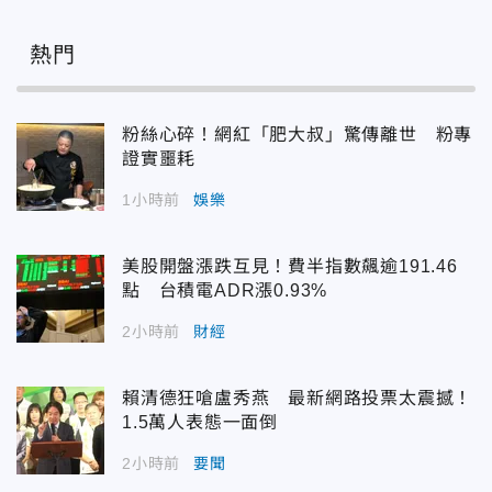
熱門
粉絲心碎！網紅「肥大叔」驚傳離世 粉專
證實噩耗
1小時前
娛樂
美股開盤漲跌互見！費半指數飆逾191.46
點 台積電ADR漲0.93%
2小時前
財經
賴清德狂嗆盧秀燕 最新網路投票太震撼！
1.5萬人表態一面倒
2小時前
要聞