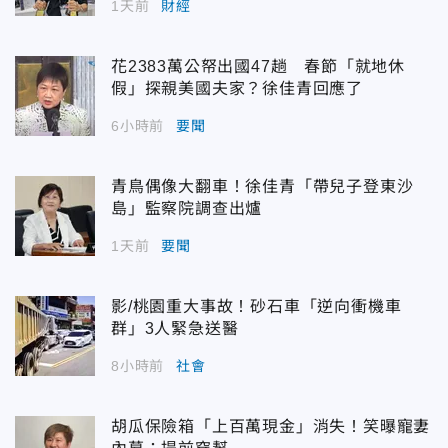
1天前
財經
花2383萬公帑出國47趟 春節「就地休
假」探親美國夫家？徐佳青回應了
6小時前
要聞
青鳥偶像大翻車！徐佳青「帶兒子登東沙
島」監察院調查出爐
1天前
要聞
影/桃園重大事故！砂石車「逆向衝機車
群」3人緊急送醫
8小時前
社會
胡瓜保險箱「上百萬現金」消失！笑曝寵妻