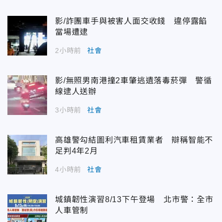
影/詐團車手與被害人面交收錢 違停露餡
當場遭逮
2小時前
社會
影/無照男南港撞2車肇逃遺落毒菸彈 警循
線逮人送辦
3小時前
社會
高雄警勾結圖利汽車租賃業者 辯稱智能不
足判4年2月
4小時前
社會
城鎮韌性演習8/13下午登場 北市警：全市
人車管制