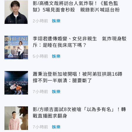
影/高橋文哉將訪台人氣炸裂！《藍色監
獄》5場見面會秒殺 親錄影片喊話台粉
2小時前
娛樂
李翊君遭傳婚變、女兒非親生 氣炸現身駁
斥：是睡在我床底下嗎？
5小時前
娛樂
蕭秉治登新加坡開唱！被阿弟狂拱跳16蹲
撐不到一半崩潰：腿要斷了
7小時前
娛樂
影/方順吉面試8次被嗆「以為多有名」！轉
戰直播圈求翻身
7小時前
娛樂