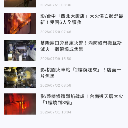
2026/07/21 08:36
影/台中「西北大飯店」大火傷亡狀況最
新！受困6人全獲救
2026/07/20 07:46
基隆廟口旁倉庫火警！消防破門搬瓦斯
滅火 攤架燒成焦黑
2026/07/09 15:50
影/桃園火車站「2樓燒起來」！店面一
片焦黑
2026/07/02 08:58
影/整棟慘遭烈焰肆虐！台南透天厝大火
「1樓燒到3樓」
2026/07/01 10:04