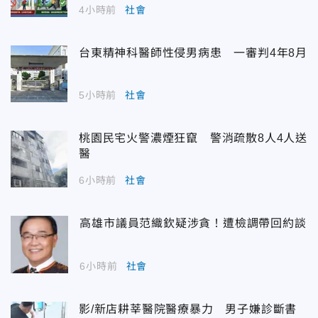
4小時前
社會
台東精神科醫師性侵男病患 一審判4年8月
5小時前
社會
桃園民宅火警濃煙狂竄 警消疏散8人4人送
醫
6小時前
社會
高雄市議員范織欽疑涉貪！遭檢調帶回約談
6小時前
社會
影/新店耕莘醫院醫療暴力 男子嫌診斷書