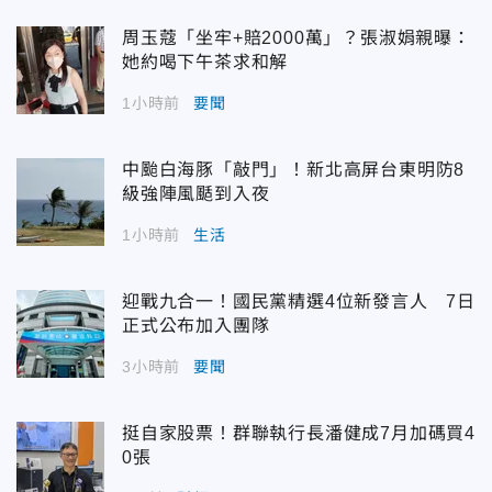
周玉蔻「坐牢+賠2000萬」？張淑娟親曝：
她約喝下午茶求和解
1小時前
要聞
中颱白海豚「敲門」！新北高屏台東明防8
級強陣風颳到入夜
1小時前
生活
迎戰九合一！國民黨精選4位新發言人 7日
正式公布加入團隊
3小時前
要聞
挺自家股票！群聯執行長潘健成7月加碼買4
0張