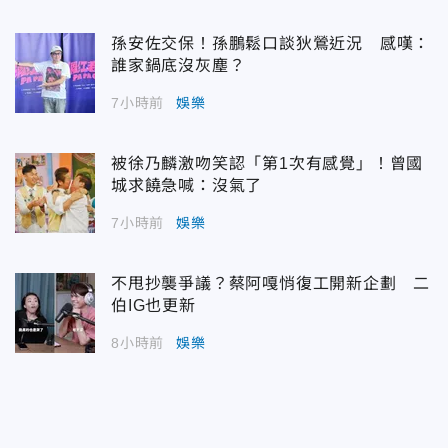
孫安佐交保！孫鵬鬆口談狄鶯近況 感嘆：
誰家鍋底沒灰塵？
7小時前
娛樂
被徐乃麟激吻笑認「第1次有感覺」！曾國
城求饒急喊：沒氣了
7小時前
娛樂
不甩抄襲爭議？蔡阿嘎悄復工開新企劃 二
伯IG也更新
8小時前
娛樂