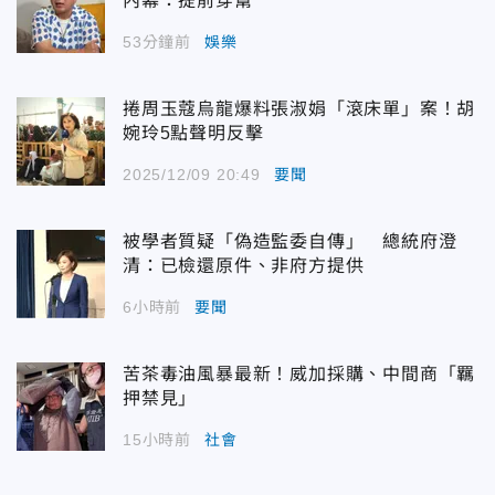
內幕：提前穿幫
53分鐘前
娛樂
捲周玉蔻烏龍爆料張淑娟「滾床單」案！胡
婉玲5點聲明反擊
2025/12/09 20:49
要聞
被學者質疑「偽造監委自傳」 總統府澄
清：已檢還原件、非府方提供
6小時前
要聞
苦茶毒油風暴最新！威加採購、中間商「羈
押禁見」
15小時前
社會