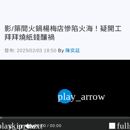
影/築間火鍋楊梅店慘陷火海！疑開工
拜拜燒紙錢釀禍
發布: 2025/02/03 18:50
By
陳奕廷
play_arrow
play_arrow
skip_next
ful
00:00
00:00