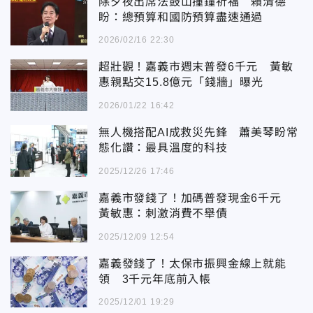
除夕夜出席法鼓山撞鐘祈福 賴清德
盼：總預算和國防預算盡速通過
2026/02/16 22:30
超壯觀！嘉義市週末普發6千元 黃敏
惠親點交15.8億元「錢牆」曝光
2026/01/22 16:42
無人機搭配AI成救災先鋒 蕭美琴盼常
態化讚：最具溫度的科技
2025/12/26 17:46
嘉義市發錢了！加碼普發現金6千元
黃敏惠：刺激消費不舉債
2025/12/09 12:54
嘉義發錢了！太保市振興金線上就能
領 3千元年底前入帳
2025/12/01 19:29