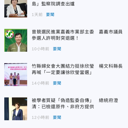
島」監察院調查出爐
1天前
要聞
曾競選民進黨嘉義市黨部主委 嘉義市議員
參選人許明對突退選！
10小時前
要聞
竹縣婦女會大團結力挺徐欣瑩 楊文科縣長
再喊「一定要讓徐欣瑩當選」
14小時前
要聞
被學者質疑「偽造監委自傳」 總統府澄
清：已檢還原件、非府方提供
12小時前
要聞