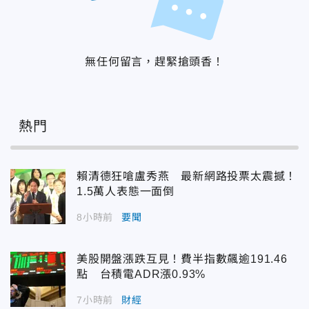
無任何留言，趕緊搶頭香！
熱門
賴清德狂嗆盧秀燕 最新網路投票太震撼！
1.5萬人表態一面倒
8小時前
要聞
美股開盤漲跌互見！費半指數飆逾191.46
點 台積電ADR漲0.93%
7小時前
財經