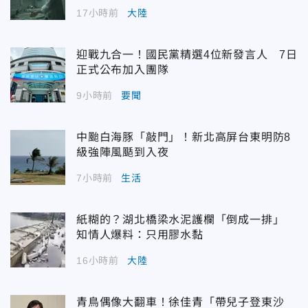
17小時前
大陸
迎戰九合一！國民黨精選4位新發言人 7日
正式公布加入團隊
9小時前
要聞
中颱白海豚「敲門」！新北高屏台東明防8
級強陣風颳到入夜
7小時前
生活
紙糊的？湖北橋梁水泥護欄「倒成一排」
知情人爆料：只用膠水黏
16小時前
大陸
青鳥偶像大翻車！徐佳青「帶兒子登東沙