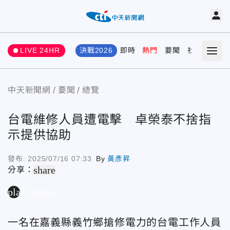
LIVE 24HR
決戰2026
即時
熱門
要聞
社會
娛樂
中天新聞網
要聞
總覽
台電維修人員遭電擊 卓榮泰不捨指
示提供協助
發布:
2025/07/16 07:33
By
黃彥昇
share
分享：
play_arrow
一名在嘉義縣義竹鄉搶修電力的台電工作人員