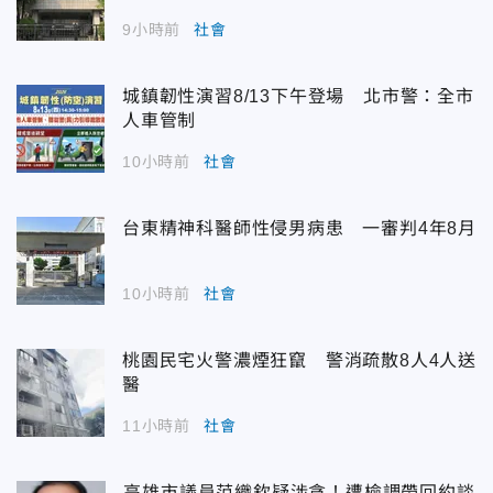
9小時前
社會
城鎮韌性演習8/13下午登場 北市警：全市
人車管制
10小時前
社會
台東精神科醫師性侵男病患 一審判4年8月
10小時前
社會
桃園民宅火警濃煙狂竄 警消疏散8人4人送
醫
11小時前
社會
高雄市議員范織欽疑涉貪！遭檢調帶回約談