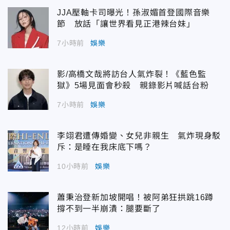
JJA壓軸卡司曝光！孫淑媚首登國際音樂
節 放話「讓世界看見正港辣台妹」
7小時前
娛樂
影/高橋文哉將訪台人氣炸裂！《藍色監
獄》5場見面會秒殺 親錄影片喊話台粉
7小時前
娛樂
李翊君遭傳婚變、女兒非親生 氣炸現身駁
斥：是睡在我床底下嗎？
10小時前
娛樂
蕭秉治登新加坡開唱！被阿弟狂拱跳16蹲
撐不到一半崩潰：腿要斷了
12小時前
娛樂