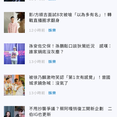
影/方順吉面試8次被嗆「以為多有名」！轉
戰直播圈求翻身
12小時前
娛樂
孫安佐交保！孫鵬鬆口談狄鶯近況 感嘆：
誰家鍋底沒灰塵？
13小時前
娛樂
被徐乃麟激吻笑認「第1次有感覺」！曾國
城求饒急喊：沒氣了
13小時前
娛樂
不甩抄襲爭議？蔡阿嘎悄復工開新企劃 二
伯IG也更新