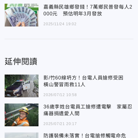
嘉義縣民雄鄉發錢！7萬鄉民普發每人2
000元 預估明年3月發放
2025/11/24 19:02
延伸閱讀
影/竹60線坍方！台電人員搶修受困
橫山警冒雨救11人
2026/07/12 10:58
36歲李姓台電員工搶修遭電擊 家屬忍
痛器捐遺愛人間
2025/07/21 20:17
防護裝備未落實！台電搶修觸電命危