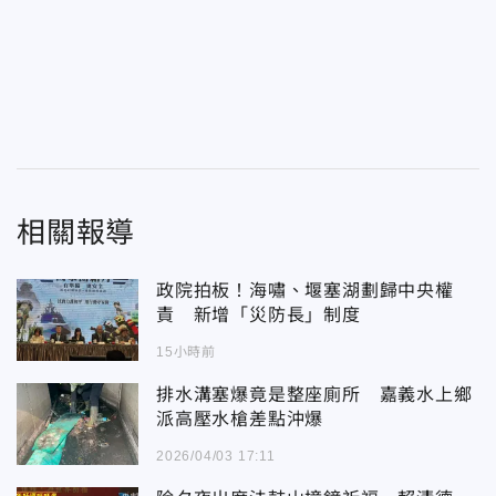
相關報導
政院拍板！海嘯、堰塞湖劃歸中央權
責 新增「災防長」制度
15小時前
排水溝塞爆竟是整座廁所 嘉義水上鄉
派高壓水槍差點沖爆
2026/04/03 17:11