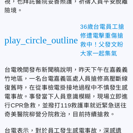
視，也拜託醫院妥善照護，祈禱人員平安脫離
險境。
36歲台電員工搶
修遭電擊重傷搶
play_circle_outline
救中！父發文盼
大家一起集氣
台電晚間發布新聞稿說明，昨天下午在嘉義義
竹地區，一名台電嘉義區處人員搶修高壓斷線
復舊時，在從事檢電掛接地過程中不慎發生感
電事故。事發當下人員意識模糊，現場立即進
行CPR急救，並撥打119救護車就近緊急送往
奇美醫院柳營分院救治，目前持續搶救。
台電表示，對於員工發生感電事故，深感遺