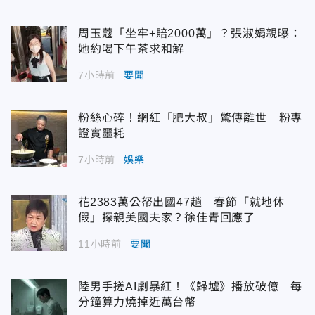
周玉蔻「坐牢+賠2000萬」？張淑娟親曝：
她約喝下午茶求和解
7小時前
要聞
粉絲心碎！網紅「肥大叔」驚傳離世 粉專
證實噩耗
7小時前
娛樂
花2383萬公帑出國47趟 春節「就地休
假」探親美國夫家？徐佳青回應了
11小時前
要聞
陸男手搓AI劇暴紅！《歸墟》播放破億 每
分鐘算力燒掉近萬台幣