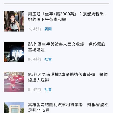
周玉蔻「坐牢+賠2000萬」？張淑娟親曝：
她約喝下午茶求和解
7小時前
要聞
影/詐團車手與被害人面交收錢 違停露餡
當場遭逮
8小時前
社會
影/無照男南港撞2車肇逃遺落毒菸彈 警循
線逮人送辦
8小時前
社會
高雄警勾結圖利汽車租賃業者 辯稱智能不
足判4年2月