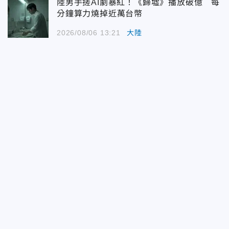
陸男手搓AI劇暴紅！《歸墟》播放破億 每
分鐘算力燒掉近萬台幣
2026/08/06 13:21
大陸