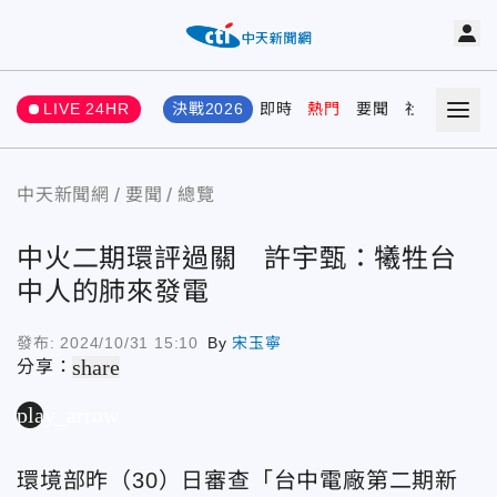
LIVE 24HR
決戰2026
即時
熱門
要聞
社會
娛樂
中天新聞網
要聞
總覽
中火二期環評過關 許宇甄：犧牲台
中人的肺來發電
發布:
2024/10/31 15:10
By
宋玉寧
share
分享：
play_arrow
環境部昨（30）日審查「台中電廠第二期新