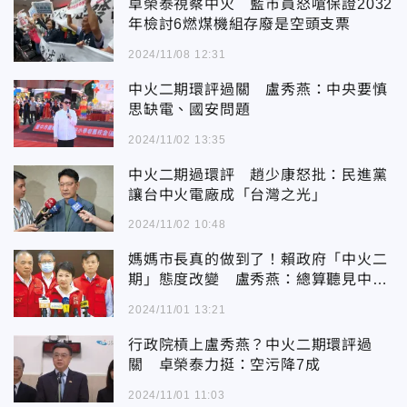
卓榮泰視察中火 藍市員怒嗆保證2032
年檢討6燃煤機組存廢是空頭支票
2024/11/08 12:31
中火二期環評過關 盧秀燕：中央要慎
思缺電、國安問題
2024/11/02 13:35
中火二期過環評 趙少康怒批：民進黨
讓台中火電廠成「台灣之光」
2024/11/02 10:48
媽媽市長真的做到了！賴政府「中火二
期」態度改變 盧秀燕：總算聽見中部
人聲音
2024/11/01 13:21
行政院槓上盧秀燕？中火二期環評過
關 卓榮泰力挺：空污降7成
2024/11/01 11:03