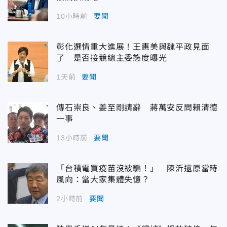
10小時前
要聞
彰化選情重大進展！王惠美與魏平政見面
了 是否接競總主委態度曝光
1天前
要聞
傳石崇良、姜至剛請辭 蔣萬安反問賴清德
一事
13小時前
要聞
「台積電買疫苗沒被騙！」 陳沂還原當時
風向：當大家集體失憶？
2小時前
要聞