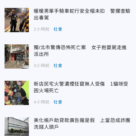
暖暖男單手騎車蛇行安全帽未扣 警攔查驗
出毒駕
2小時前
社會
獨/北市驚傳恐怖死亡案 女子抱嬰屍走進
派出所
3小時前
社會
新店民宅火警濃煙狂竄無人受傷 1貓咪受
困火場死亡
4小時前
社會
美化帳戶助貸款廣告攏是假 上當恐成詐團
洗錢人頭戶