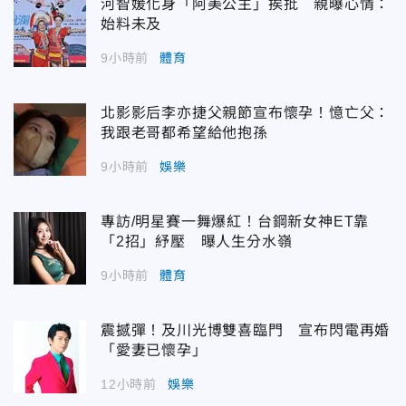
河智媛化身「阿美公主」挨批 親曝心情：
始料未及
9小時前
體育
北影影后李亦捷父親節宣布懷孕！憶亡父：
我跟老哥都希望給他抱孫
9小時前
娛樂
專訪/明星賽一舞爆紅！台鋼新女神ET靠
「2招」紓壓 曝人生分水嶺
9小時前
體育
震撼彈！及川光博雙喜臨門 宣布閃電再婚
「愛妻已懷孕」
12小時前
娛樂