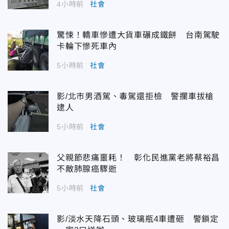
4小時前
社會
驚悚！轎車慘遭大貨車碾成鐵餅 台南駕駛
卡輪下慘死車內
5小時前
社會
影/北市男酒駕、毒駕還拒檢 警攔車拔槍
逮人
5小時前
社會
父親節悲痛噩耗！ 彰化民進黨老將蔡裕昌
不敵肺腺癌驟逝
5小時前
社會
影/淡水天降石頭、玻璃瓶4車遭砸 警鎖定