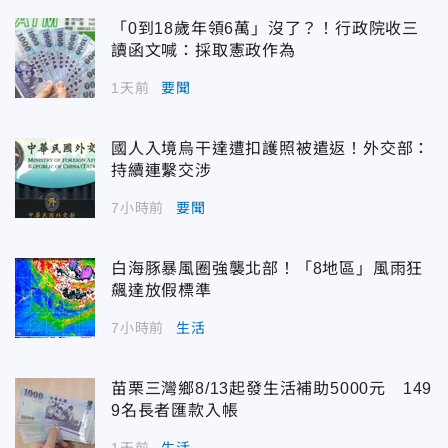
「0到18歲年領6萬」沒了？！行政院收三
讀函文喊：採取憲政作為
1天前
要聞
國人入境烏干達遭扣護照被遣返！外交部：
持續連繫交涉
7小時前
要聞
白海豚暴風圈強襲北部！「8地區」風雨狂
飆達放假標準
7小時前
生活
苗栗三灣鄉8/13起發生活補助5000元 149
9名長者匯款入帳