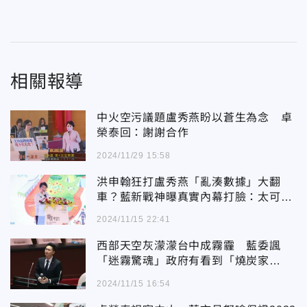
相關報導
中火空污議題盧秀燕盼以蒼生為念 卓
榮泰回：謝謝合作
2024/11/29 15:58
洪申翰狂打盧秀燕「亂湊數據」大翻
車？藍新戰神曝真實內幕打臉：太可笑
了
2024/11/15 22:41
西部天空灰濛濛台中成霧霾 藍委諷
「迷霧驚魂」政府有看到「燒炭家
園」？
2024/11/15 16:54