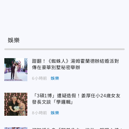
娛樂
甜翻！《蜘蛛人》湯姆霍蘭德辦結婚派對
傳在豪華別墅秘密舉辦
6小時前
娛樂
「3碩1博」遭疑造假！姜厚任小24歲女友
發長文談「學邏輯」
8小時前
娛樂