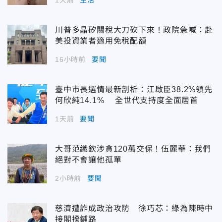
1天前
生活
川普多晶矽關稅大刀砍下來！政院急喊：赴
美投資業者適用免稅配額
16小時前
要聞
臺中市長選情最新剖析：江啟臣38.2%領先
何欣純14.1% 全世代支持度全面居首
1天前
要聞
大哥范織欽涉貪120萬交保！伍麗華：我們
絕對不會讓他孤單
2小時前
要聞
慈濟遭詐成政治攻防 徐巧芯：綠為陳時中
接閣揆鋪路