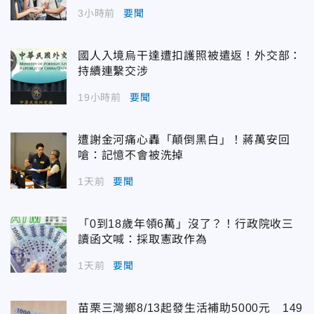
3小時前
要聞
國人入境烏干達遭扣護照被遣返！外交部：
持續連繫交涉
19小時前
要聞
遭謝金河痛心轟「顛倒黑白」！蔣萬安回
嗆：記憶不會被洗掉
1天前
要聞
「0到18歲年領6萬」沒了？！行政院收三
讀函文喊：採取憲政作為
1天前
要聞
苗栗三灣鄉8/13起發生活補助5000元 149