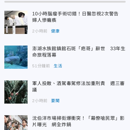
10小時腦瘤手術切錯！日醫忽視2次警告
婦人慘癱瘓
2小時前
健康
澎湖水族館鎮館石斑「疤哥」辭世 33年生
命旅程落幕
51分鐘前
生活
軍人投敵、酒駕毒駕修法加重刑責 週三審
議
2小時前
要聞
沈伯洋市場掃街爆衝突！「幕僚嗆民眾」影
片曝光 網全炸鍋