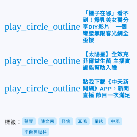
「櫃子在哪」看不
到！爆乳美女醫分
play_circle_outline
享DIY影片 一個
彎腰無限春光網全
歪樓
【太陽星】全效克
play_circle_outline
菲爾益生菌 主播實
證能幫助入睡
點我下載《中天新
play_circle_outline
聞網》APP，新聞
直播 節目一次滿足
蔡琴
陳文茜
怪病
耳鳴
暈眩
中風
標籤：
平衡神經科