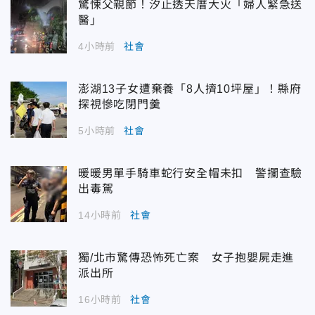
驚悚父親節！汐止透天厝大火「婦人緊急送
醫」
4小時前
社會
澎湖13子女遭棄養「8人擠10坪屋」！縣府
探視慘吃閉門羹
5小時前
社會
暖暖男單手騎車蛇行安全帽未扣 警攔查驗
出毒駕
14小時前
社會
獨/北市驚傳恐怖死亡案 女子抱嬰屍走進
派出所
16小時前
社會