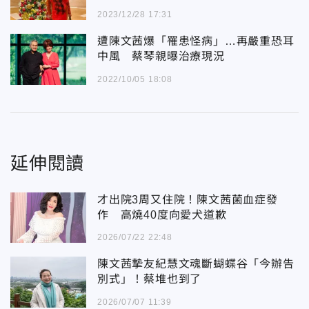
2023/12/28 17:31
遭陳文茜爆「罹患怪病」…再嚴重恐耳
中風 蔡琴親曝治療現況
2022/10/05 18:08
延伸閱讀
才出院3周又住院！陳文茜菌血症發
作 高燒40度向愛犬道歉
2026/07/22 22:48
陳文茜摯友紀慧文魂斷蝴蝶谷「今辦告
別式」！蔡堆也到了
2026/07/07 11:39