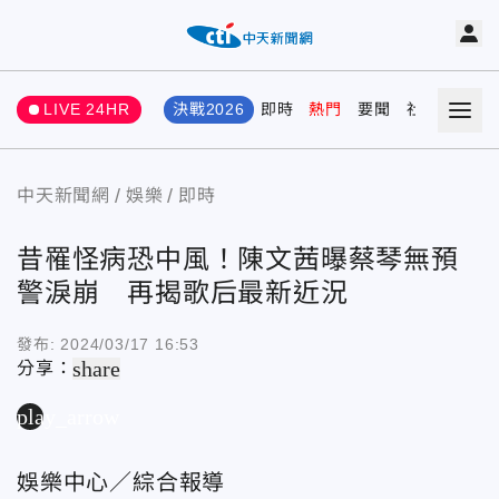
LIVE 24HR
決戰2026
即時
熱門
要聞
社會
娛樂
中天新聞網
娛樂
即時
昔罹怪病恐中風！陳文茜曝蔡琴無預
警淚崩 再揭歌后最新近況
發布:
2024/03/17 16:53
share
分享：
play_arrow
娛樂中心／綜合報導