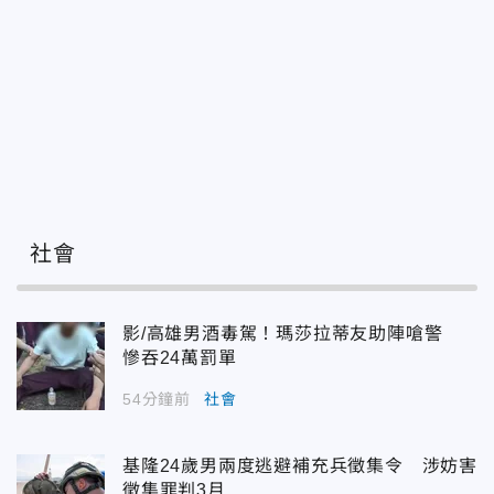
社會
影/高雄男酒毒駕！瑪莎拉蒂友助陣嗆警
慘吞24萬罰單
54分鐘前
社會
基隆24歲男兩度逃避補充兵徵集令 涉妨害
徵集罪判3月