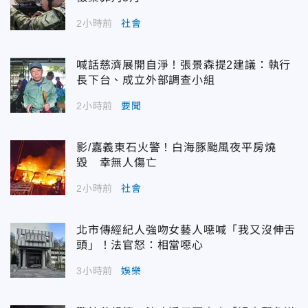
2小時前
社會
喊話慈濟展開自淨！張景森提2建議：執行
長下台、成立外部調查小組
2小時前
要聞
影/嘉義東石火警！白海豚颱風夜平房燒
毀 幸無人傷亡
2小時前
社會
北市傳經紀人強吻女藝人噁喊「我又沒伸舌
頭」！法官怒：相當噁心
3小時前
娛樂