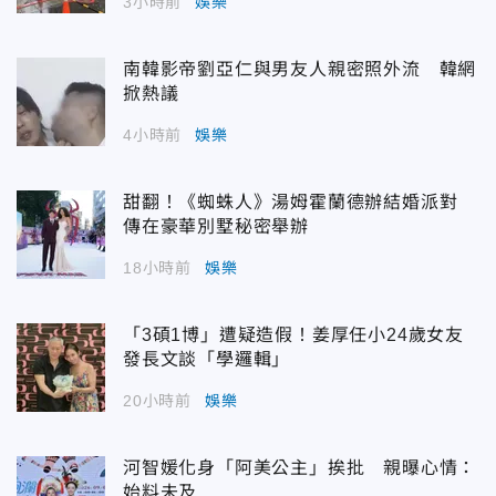
3小時前
娛樂
南韓影帝劉亞仁與男友人親密照外流 韓網
掀熱議
4小時前
娛樂
甜翻！《蜘蛛人》湯姆霍蘭德辦結婚派對
傳在豪華別墅秘密舉辦
18小時前
娛樂
「3碩1博」遭疑造假！姜厚任小24歲女友
發長文談「學邏輯」
20小時前
娛樂
河智媛化身「阿美公主」挨批 親曝心情：
始料未及