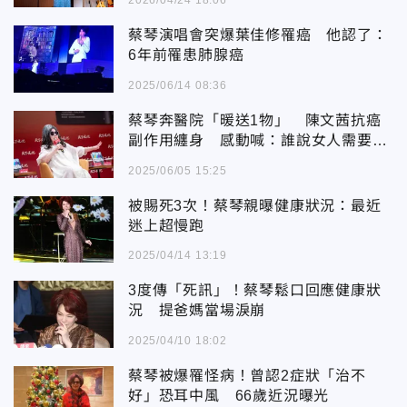
2026/04/24 18:06
蔡琴演唱會突爆葉佳修罹癌 他認了：
6年前罹患肺腺癌
2025/06/14 08:36
蔡琴奔醫院「暖送1物」 陳文茜抗癌
副作用纏身 感動喊：誰說女人需要愛
情
2025/06/05 15:25
被賜死3次！蔡琴親曝健康狀況：最近
迷上超慢跑
2025/04/14 13:19
3度傳「死訊」！蔡琴鬆口回應健康狀
況 提爸媽當場淚崩
2025/04/10 18:02
蔡琴被爆罹怪病！曾認2症狀「治不
好」恐耳中風 66歲近況曝光