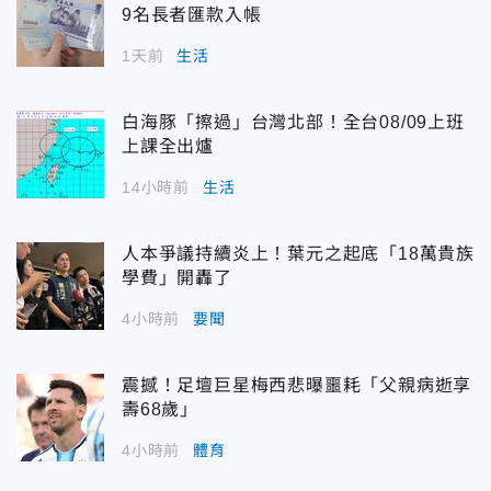
9名長者匯款入帳
1天前
生活
白海豚「擦過」台灣北部！全台08/09上班
上課全出爐
14小時前
生活
人本爭議持續炎上！葉元之起底「18萬貴族
學費」開轟了
4小時前
要聞
震撼！足壇巨星梅西悲曝噩耗「父親病逝享
壽68歲」
4小時前
體育