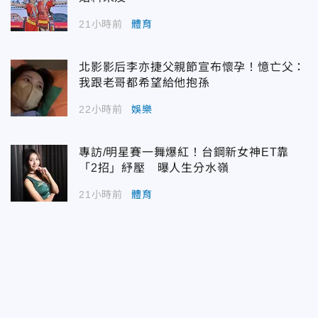
21小時前
體育
北影影后李亦捷父親節宣布懷孕！憶亡父：
我跟老哥都希望給他抱孫
22小時前
娛樂
專訪/明星賽一舞爆紅！台鋼新女神ET靠
「2招」紓壓 曝人生分水嶺
21小時前
體育