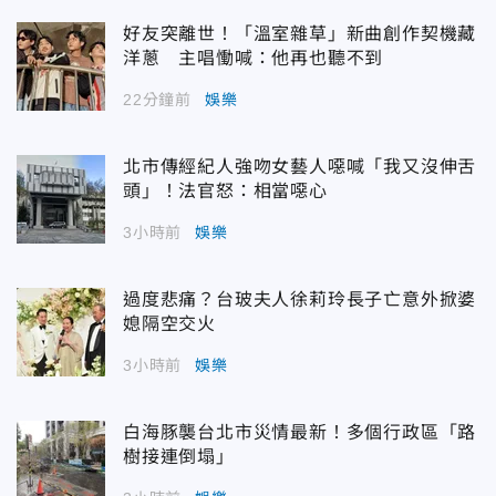
好友突離世！「溫室雜草」新曲創作契機藏
洋蔥 主唱慟喊：他再也聽不到
22分鐘前
娛樂
北市傳經紀人強吻女藝人噁喊「我又沒伸舌
頭」！法官怒：相當噁心
3小時前
娛樂
過度悲痛？台玻夫人徐莉玲長子亡意外掀婆
媳隔空交火
3小時前
娛樂
白海豚襲台北市災情最新！多個行政區「路
樹接連倒塌」