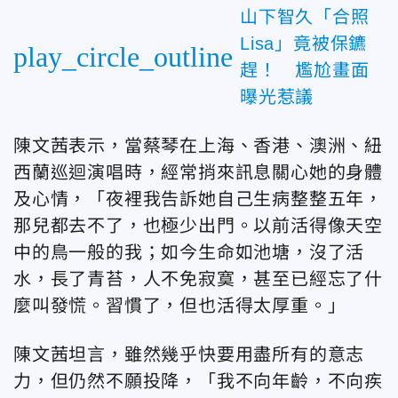
山下智久「合照
Lisa」竟被保鑣
play_circle_outline
趕！ 尷尬畫面
曝光惹議
陳文茜表示，當蔡琴在上海、香港、澳洲、紐
西蘭巡迴演唱時，經常捎來訊息關心她的身體
及心情，「夜裡我告訴她自己生病整整五年，
那兒都去不了，也極少出門。以前活得像天空
中的鳥一般的我；如今生命如池塘，沒了活
水，長了青苔，人不免寂寞，甚至已經忘了什
麼叫發慌。習慣了，但也活得太厚重。」
陳文茜坦言，雖然幾乎快要用盡所有的意志
力，但仍然不願投降，「我不向年齡，不向疾