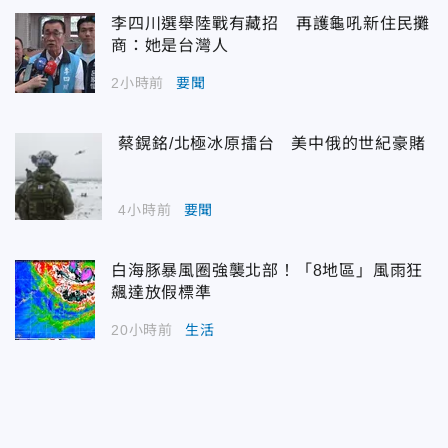
李四川選舉陸戰有藏招 再護龜吼新住民攤
商：她是台灣人
2小時前
要聞
蔡鎤銘/北極冰原擂台 美中俄的世紀豪賭
4小時前
要聞
白海豚暴風圈強襲北部！「8地區」風雨狂
飆達放假標準
20小時前
生活