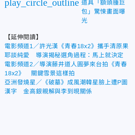
play_circle_outline
道具「額頭腫巨
包」驚悚畫面曝
光
【延伸閱讀】
電影頻道1／許光漢《青春18x2》攜手清原果
耶談純愛 導演揭秘選角過程：馬上就決定
電影頻道2／導演藤井道人圓夢來台拍《青春
18x2》 關鍵雪景這樣拍
亞洲發燒星／《破墓》成風潮韓星臉上遭P圖
漢字 金高銀親解與李到晛關係