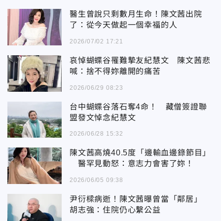
醫生曾說只剩數月生命！陳文茜出院
了：從今天做起一個幸福的人
2026/07/02 17:21
哀悼蝴蝶谷罹難摯友紀慧文 陳文茜悲
喊：捨不得妳離開的痛苦
2026/06/29 08:23
台中蝴蝶谷落石奪4命！ 藏僧簽證聯
盟發文悼念紀慧文
2026/06/28 15:32
陳文茜高燒40.5度「邊輸血邊錄節目」
醫罕見動怒：意志力會害了妳！
2026/06/05 09:38
尹衍樑病逝！陳文茜曝曾當「鄰居」
胡志強：住院仍心繫公益