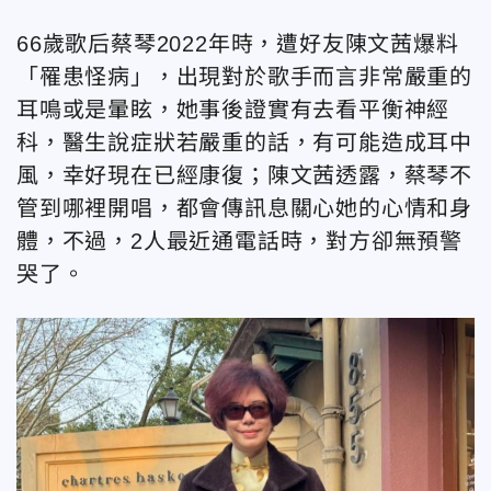
66歲歌后蔡琴2022年時，遭好友陳文茜爆料
「罹患怪病」，出現對於歌手而言非常嚴重的
耳鳴或是暈眩，她事後證實有去看平衡神經
科，醫生說症狀若嚴重的話，有可能造成耳中
風，幸好現在已經康復；陳文茜透露，蔡琴不
管到哪裡開唱，都會傳訊息關心她的心情和身
體，不過，2人最近通電話時，對方卻無預警
哭了。