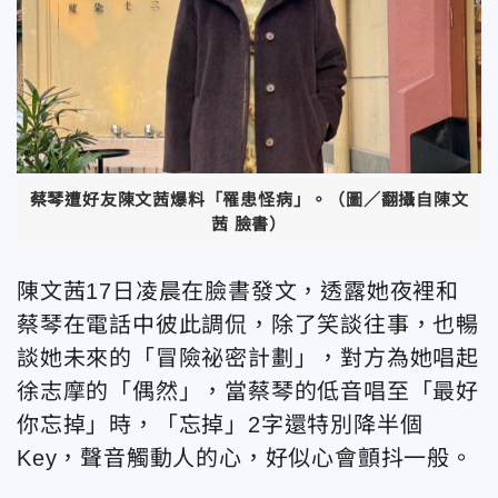
蔡琴遭好友陳文茜爆料「罹患怪病」。（圖／翻攝自陳文
茜 臉書）
陳文茜17日凌晨在臉書發文，透露她夜裡和
蔡琴在電話中彼此調侃，除了笑談往事，也暢
談她未來的「冒險祕密計劃」，對方為她唱起
徐志摩的「偶然」，當蔡琴的低音唱至「最好
你忘掉」時，「忘掉」2字還特別降半個
Key，聲音觸動人的心，好似心會顫抖一般。