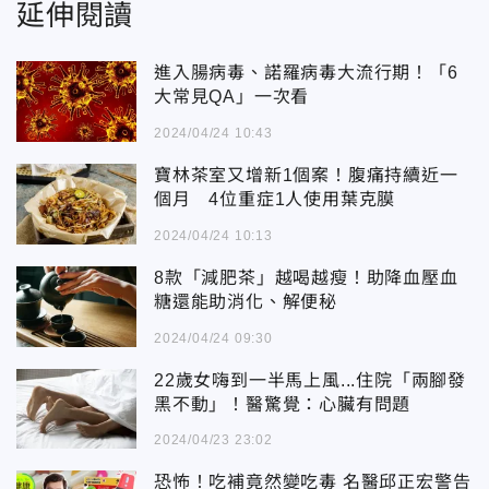
延伸閱讀
進入腸病毒、諾羅病毒大流行期！「6
大常見QA」一次看
2024/04/24 10:43
寶林茶室又增新1個案！腹痛持續近一
個月 4位重症1人使用葉克膜
2024/04/24 10:13
8款「減肥茶」越喝越瘦！助降血壓血
糖還能助消化、解便秘
2024/04/24 09:30
22歲女嗨到一半馬上風...住院「兩腳發
黑不動」！醫驚覺：心臟有問題
2024/04/23 23:02
恐怖！吃補竟然變吃毒 名醫邱正宏警告