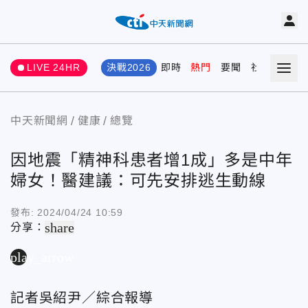
LIVE 24HR
決戰2026
即時
熱門
要聞
社會
娛樂
中天新聞網
健康
總覽
因地震「精神科患者增1成」多是中年
婦女！醫建議：可先安排逃生動線
發布:
2024/04/24 10:59
share
分享：
play_arrow
記者吳紹尹／綜合報導