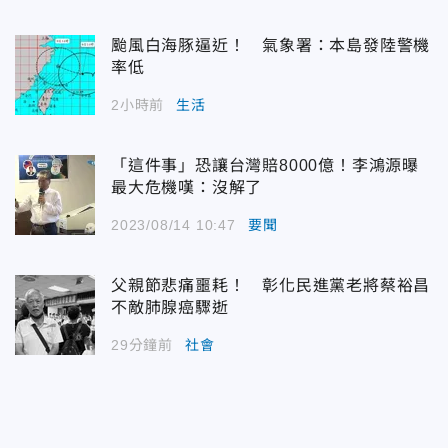
颱風白海豚逼近！ 氣象署：本島發陸警機
率低
2小時前
生活
「這件事」恐讓台灣賠8000億！李鴻源曝
最大危機嘆：沒解了
2023/08/14 10:47
要聞
父親節悲痛噩耗！ 彰化民進黨老將蔡裕昌
不敵肺腺癌驟逝
29分鐘前
社會