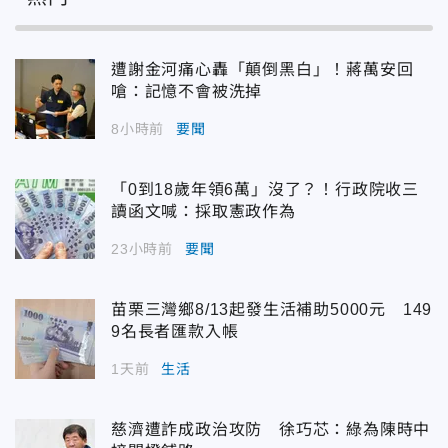
遭謝金河痛心轟「顛倒黑白」！蔣萬安回
嗆：記憶不會被洗掉
8小時前
要聞
「0到18歲年領6萬」沒了？！行政院收三
讀函文喊：採取憲政作為
23小時前
要聞
苗栗三灣鄉8/13起發生活補助5000元 149
9名長者匯款入帳
1天前
生活
慈濟遭詐成政治攻防 徐巧芯：綠為陳時中