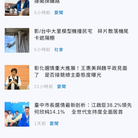
接閣揆鋪路
5小時前
要聞
影/台中大里模型機撞民宅 碎片散落機尾
卡遮陽棚
5小時前
社會
彰化選情重大進展！王惠美與魏平政見面
了 是否接競總主委態度曝光
21小時前
要聞
臺中市長選情最新剖析：江啟臣38.2%領先
何欣純14.1% 全世代支持度全面居首
1天前
要聞