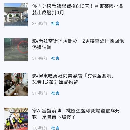
侵占外聘教師餐費拖813天！台東某國小貪
婪出納遭判4月
3小時前
社會
影/新莊當街摔角掛彩 2男辯重溫同窗回憶
仍遭法辦
3小時前
社會
影/屏東噁男狂問美容店「有做全套嗎」
恐吞1.2萬罰單或拘留
3小時前
社會
拿AI當擋箭牌！桃園盃籃球賽爆幽靈隊充
數 承包商下場慘了
3小時前
社會