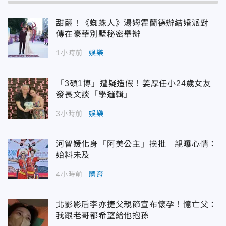
甜翻！《蜘蛛人》湯姆霍蘭德辦結婚派對
傳在豪華別墅秘密舉辦
1小時前
娛樂
「3碩1博」遭疑造假！姜厚任小24歲女友
發長文談「學邏輯」
3小時前
娛樂
河智媛化身「阿美公主」挨批 親曝心情：
始料未及
4小時前
體育
北影影后李亦捷父親節宣布懷孕！憶亡父：
我跟老哥都希望給他抱孫