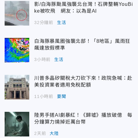
影/白海豚颱風強襲北台灣！石牌整輛YouBi
ke被吹飛 網友：以為是AI
32分鐘前
生活
白海豚暴風圈強襲北部！「8地區」風雨狂
飆達放假標準
3小時前
生活
川普多晶矽關稅大刀砍下來！政院急喊：赴
美投資業者適用免稅配額
11小時前
要聞
陸男手搓AI劇暴紅！《歸墟》播放破億 每
分鐘算力燒掉近萬台幣
2天前
大陸