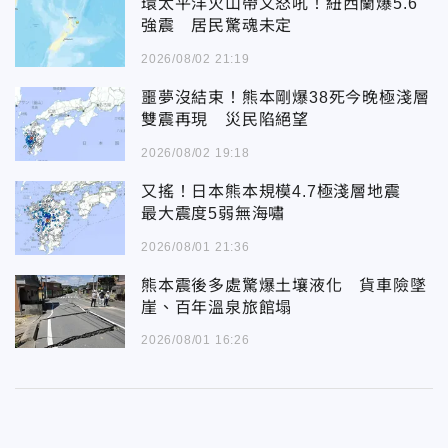
環太平洋火山帶又怒吼！紐西蘭爆5.6
強震 居民驚魂未定
2026/08/02 21:19
噩夢沒結束！熊本剛爆38死今晚極淺層
雙震再現 災民陷絕望
2026/08/02 19:18
又搖！日本熊本規模4.7極淺層地震
最大震度5弱無海嘯
2026/08/01 21:36
熊本震後多處驚爆土壤液化 貨車險墜
崖、百年溫泉旅館塌
2026/08/01 16:26