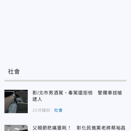
社會
影/北市男酒駕、毒駕還拒檢 警攔車拔槍
逮人
20分鐘前
社會
父親節悲痛噩耗！ 彰化民進黨老將蔡裕昌