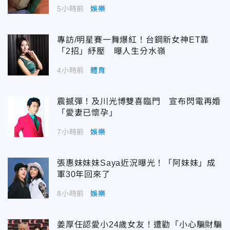
5小時前
娛樂
專訪/明星賽一舞爆紅！台鋼新女神ET靠
「2招」紓壓 曝人生分水嶺
4小時前
體育
震撼彈！及川光博雙喜臨門 宣布閃電再婚
「愛妻已懷孕」
7小時前
娛樂
張惠妹妹妹Saya近況曝光！「阿妹妹」成
軍30年回來了
8小時前
娛樂
姜厚任認愛小24歲女友！遭勸「小心騙財騙