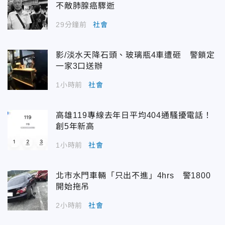
不敵肺腺癌驟逝
29分鐘前
社會
影/淡水天降石頭、玻璃瓶4車遭砸 警鎖定
一家3口送辦
1小時前
社會
高雄119專線去年日平均404通騷擾電話！
創5年新高
1小時前
社會
北市水門車輛「只出不進」4hrs 警1800
開始拖吊
2小時前
社會