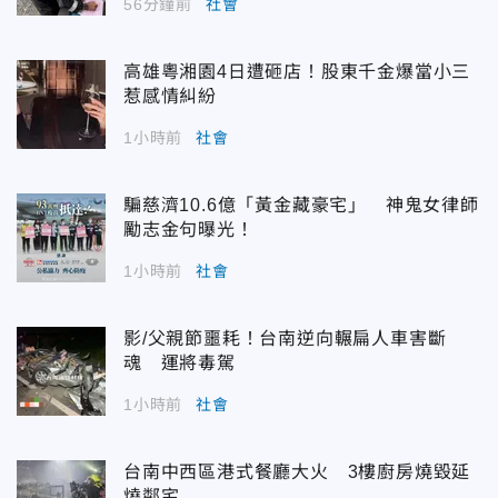
56分鐘前
社會
高雄粵湘園4日遭砸店！股東千金爆當小三
惹感情糾紛
1小時前
社會
騙慈濟10.6億「黃金藏豪宅」 神鬼女律師
勵志金句曝光！
1小時前
社會
影/父親節噩耗！台南逆向輾扁人車害斷
魂 運將毒駕
1小時前
社會
台南中西區港式餐廳大火 3樓廚房燒毀延
燒鄰宅