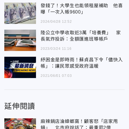
發錢了！大學生也能領租屋補助 他喜
曝「一次入帳9600」
2024/04/28 12:52
陸公立中學收取近3萬「培養費」 家
長氣炸投訴：全額匯進班導帳戶
2023/03/24 11:16
紓困金是即時雨！蘇貞昌下令「儘快入
帳」：讓民眾感受政府溫暖
2021/06/01 07:03
延伸閱讀
麻辣鍋店淪蟑螂窩！顧客怒「店家甩
鍋」 北市府說話了：最重罰2億