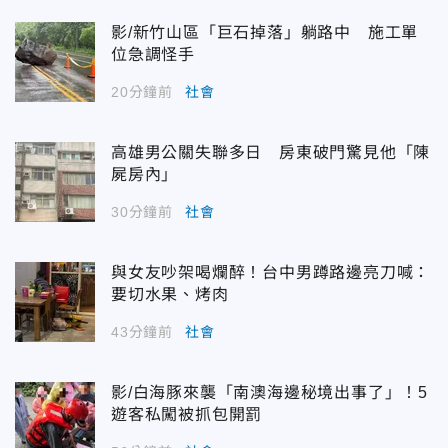
影/新竹山區「巨石掉落」躺路中 施工單
位急調怪手
20分鐘前
社會
高雄男公關失聯多日 房東破門驚見他「陳
屍房內」
30分鐘前
社會
與女友吵架喝爛醉！台中男蹲路邊亮刀喊：
要切水果、烤肉
43分鐘前
社會
影/白海豚來襲「南澳海邊秘境出事了」！5
遊客私闖被抓包開罰