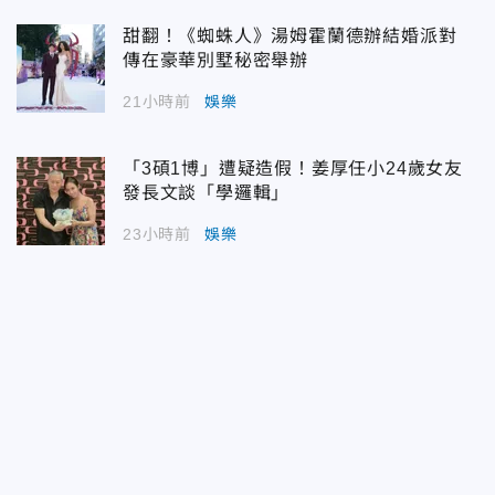
甜翻！《蜘蛛人》湯姆霍蘭德辦結婚派對
傳在豪華別墅秘密舉辦
21小時前
娛樂
「3碩1博」遭疑造假！姜厚任小24歲女友
發長文談「學邏輯」
23小時前
娛樂