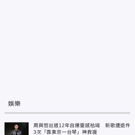
娛樂
周興哲出道12年自爆靈感枯竭 新歌遭退件
3次「靠東京一台琴」神救援