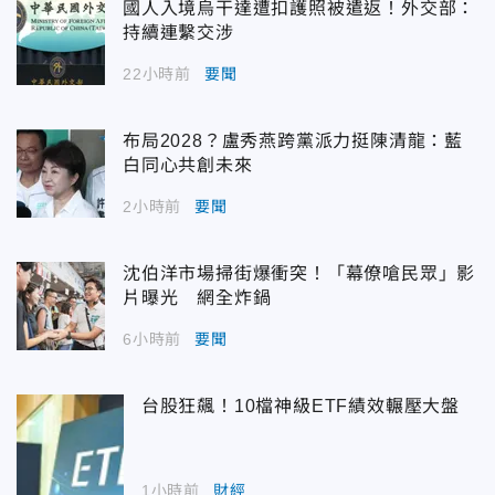
國人入境烏干達遭扣護照被遣返！外交部：
持續連繫交涉
22小時前
要聞
布局2028？盧秀燕跨黨派力挺陳清龍：藍
白同心共創未來
2小時前
要聞
沈伯洋市場掃街爆衝突！「幕僚嗆民眾」影
片曝光 網全炸鍋
6小時前
要聞
台股狂飆！10檔神級ETF績效輾壓大盤
1小時前
財經