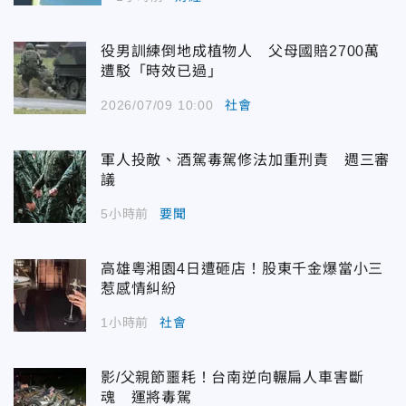
役男訓練倒地成植物人 父母國賠2700萬
遭駁「時效已過」
2026/07/09 10:00
社會
軍人投敵、酒駕毒駕修法加重刑責 週三審
議
5小時前
要聞
高雄粵湘園4日遭砸店！股東千金爆當小三
惹感情糾紛
1小時前
社會
影/父親節噩耗！台南逆向輾扁人車害斷
魂 運將毒駕