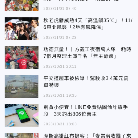
2023/11/01 07:40
秋老虎發威熱4天「高溫飆35℃」！11/
6東北風襲「2地有感降溫」
2023/11/01 07:23
功德無量！十方義工夜宿萬人塚 耗時
7個月整理土庫千名「無主骨骸」
2023/10/31 20:11
平交道超車被檢舉！駕駛收3.4萬元罰
單嚇壞
2023/10/31 19:35
別貪小便宜！LINE免費貼圖淪詐騙手
段 3天釣出806位苦主
2023/10/31 18:03
摩斯高掛紅布搶客！「麥當勞收攤了來