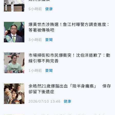
5小時前
健康
爆黃世杰涉賄選！詹江村曝警方調查進度：
等著被傳喚吧
3小時前
要聞
市場掃街和市民爆衝突！沈伯洋道歉了：動
線引導不夠完善
1小時前
要聞
余皓然21歲爆腦出血「險半身癱瘓」 倖存
卻留下後遺症
2026/07/10 13:46
健康