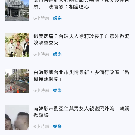
北市傳經紀人強吻女藝人噁喊「我又沒伸舌
頭」！法官怒：相當噁心
6小時前
娛樂
過度悲痛？台玻夫人徐莉玲長子亡意外掀婆
媳隔空交火
6小時前
娛樂
白海豚襲台北市災情最新！多個行政區「路
樹接連倒塌」
6小時前
娛樂
南韓影帝劉亞仁與男友人親密照外流 韓網
掀熱議
6小時前
娛樂