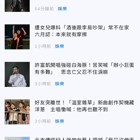
54分鐘前
娛樂
遭女兒爆料「酒後跟李易吵架」常不在家
六月認：本來就有摩擦
1小時前
娛樂
許富凱開唱強碰白海豚！苦笑喊「辦小巨蛋
有多難」 思念亡父忍不住淚崩
3小時前
娛樂
好友突離世！「溫室雜草」新曲創作契機藏
洋蔥 主唱慟喊：他再也聽不到
3小時前
娛樂