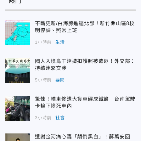
熱門
不斷更新/白海豚進逼北部！新竹縣山區8校
明停課、照常上班
1小時前
生活
國人入境烏干達遭扣護照被遣返！外交部：
持續連繫交涉
5小時前
要聞
驚悚！轎車慘遭大貨車碾成鐵餅 台南駕駛
卡輪下慘死車內
3小時前
社會
遭謝金河痛心轟「顛倒黑白」！蔣萬安回