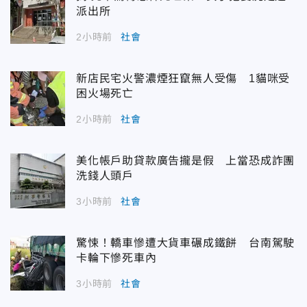
派出所
2小時前
社會
新店民宅火警濃煙狂竄無人受傷 1貓咪受
困火場死亡
2小時前
社會
美化帳戶助貸款廣告攏是假 上當恐成詐團
洗錢人頭戶
3小時前
社會
驚悚！轎車慘遭大貨車碾成鐵餅 台南駕駛
卡輪下慘死車內
3小時前
社會