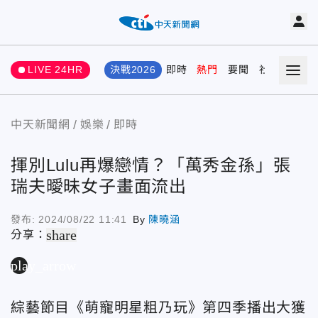
LIVE 24HR
決戰2026
即時
熱門
要聞
社會
娛樂
中天新聞網
娛樂
即時
揮別Lulu再爆戀情？「萬秀金孫」張
瑞夫曖昧女子畫面流出
發布:
2024/08/22 11:41
By
陳曉涵
share
分享：
play_arrow
綜藝節目《萌寵明星粗乃玩》第四季播出大獲