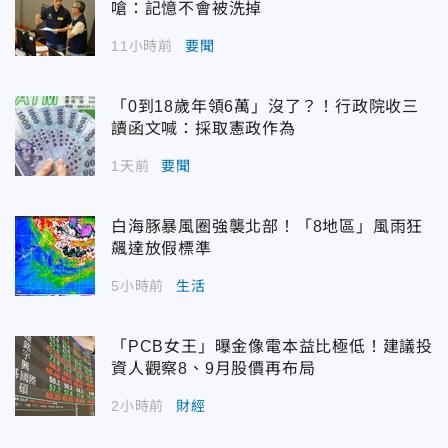
嗆：記憶不會被洗掉
11小時前
要聞
「0到18歲年領6萬」沒了？！行政院收三
讀函文喊：採取憲政作為
1天前
要聞
白海豚暴風圈強襲北部！「8地區」風雨狂
飆達放假標準
5小時前
生活
「PCB女王」曝金像電本益比極低！建議投
資人觀察8、9月股價再布局
2小時前
財經