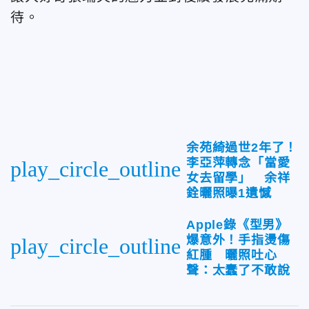
待。
余苑綺過世2年了！
李亞萍轉念「當愛
play_circle_outline
女去留學」 余祥
銓曬照曝1遺憾
Apple錄《型男》
爆意外！手指燙傷
play_circle_outline
紅腫 曬照吐心
聲：太蠢了不敢說