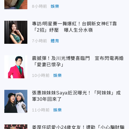
8小時前
娛樂
專訪/明星賽一舞爆紅！台鋼新女神ET靠
「2招」紓壓 曝人生分水嶺
7小時前
體育
震撼彈！及川光博雙喜臨門 宣布閃電再婚
「愛妻已懷孕」
10小時前
娛樂
張惠妹妹妹Saya近況曝光！「阿妹妹」成
軍30年回來了
11小時前
娛樂
姜厚任認愛小24歲女友！遭勸「小心騙財騙