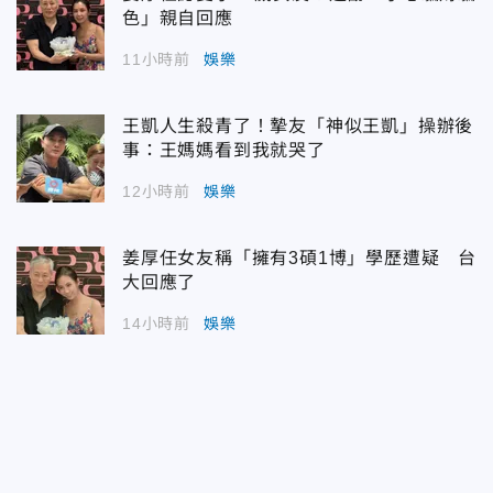
色」親自回應
11小時前
娛樂
王凱人生殺青了！摯友「神似王凱」操辦後
事：王媽媽看到我就哭了
12小時前
娛樂
姜厚任女友稱「擁有3碩1博」學歷遭疑 台
大回應了
14小時前
娛樂