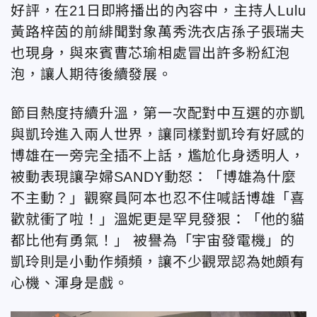
好評，在21日即將播出的內容中，主持人Lulu
黃路梓茵的前緋聞對象萬秀洗衣店孫子張瑞夫
也現身，與來賓曹芯瑜相處冒出許多粉紅泡
泡，讓人期待後續發展。
節目熱度持續升溫，第一次配對中互選的亦凱
與凱玲進入兩人世界，讓同樣對凱玲有好感的
博雄在一旁完全插不上話，尷尬化身透明人，
被動表現讓孕婦SANDY動怒：「博雄為什麼
不主動？」觀察員阿本也忍不住喊話博雄「喜
歡就衝了啦！」溫妮更是罕見發狠：「他的貓
都比他有勇氣！」 被譽為「宇宙發電機」的
凱玲則是小動作頻頻，讓不少觀眾認為她頗有
心機、渾身是戲。