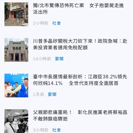
獨/北市驚傳恐怖死亡案 女子抱嬰屍走進
派出所
2小時前
社會
川普多晶矽關稅大刀砍下來！政院急喊：赴
美投資業者適用免稅配額
14小時前
要聞
臺中市長選情最新剖析：江啟臣38.2%領先
何欣純14.1% 全世代支持度全面居首
1天前
要聞
父親節悲痛噩耗！ 彰化民進黨老將蔡裕昌
不敵肺腺癌驟逝
3小時前
社會