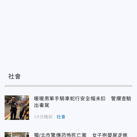
社會
暖暖男單手騎車蛇行安全帽未扣 警攔查驗
出毒駕
19分鐘前
社會
獨/北市驚傳恐怖死亡案 女子抱嬰屍走進