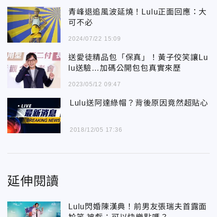
青峰退追風波延燒！Lulu正面回應：大
可不必
2024/07/22 15:09
送愛徒精品包「保真」！黃子佼笑讓Lu
lu送驗…加碼公開包包真實來歷
2023/05/12 09:47
Lulu送阿達綠帽？背後原因竟然超貼心
2018/12/05 17:36
延伸閱讀
Lulu閃婚陳漢典！前男友張瑞夫首露面