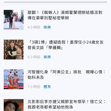
甜翻！《蜘蛛人》湯姆霍蘭德辦結婚派對
傳在豪華別墅秘密舉辦
4小時前
娛樂
「3碩1博」遭疑造假！姜厚任小24歲女友
發長文談「學邏輯」
6小時前
娛樂
河智媛化身「阿美公主」挨批 親曝心情：
始料未及
7小時前
體育
北影影后李亦捷父親節宣布懷孕！憶亡父：
我跟老哥都希望給他抱孫