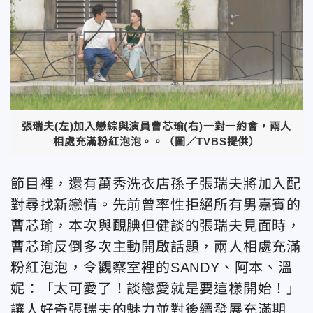
張瑞夫(左)加入戀綜與演員曹芯瑜(右)一對一約會，兩人
相處充滿粉紅泡泡。。（圖／TVBS提供）
節目裡，還有萬秀洗衣店孫子張瑞夫將加入配
對尋找新戀情。先前曾率性拒絕所有男嘉賓的
曹芯瑜，本次與靦腆但健談的張瑞夫見面時，
曹芯瑜反倒多次主動開啟話題，兩人相處充滿
粉紅泡泡，令觀察室裡的SANDY、阿本、溫
妮：「太可愛了！談戀愛就是要這樣開始！」
讓人好奇張瑞夫的魅力並對後續發展充滿期