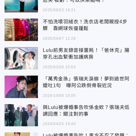
尬笑 被虧：可以快樂點嗎？
2025/09/23 16:21
不怕洗壞羽絨衣！洗衣店老闆親授4步
驟 靠網球恢復蓬鬆
2025/04/07 12:28
Lulu前男友錄音接噩耗！「爸休克」腸
穿孔出血緊衝加護病房
2025/03/28 15:03
「萬秀金孫」張瑞夫淚崩！夢到過世阿
嬤吐1句 曝阿公跌倒骨裂近況
2024/10/08 10:05
與Lulu被爆婚事告吹係金欸？張瑞夫低
調回應：關注對的事
2024/04/25 19:40
Lulu被爆婚事告吹！男方不忍了發聲：