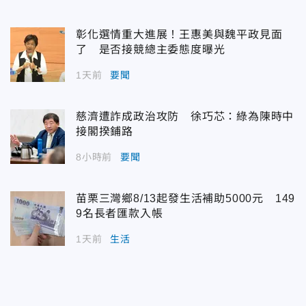
彰化選情重大進展！王惠美與魏平政見面
了 是否接競總主委態度曝光
1天前
要聞
慈濟遭詐成政治攻防 徐巧芯：綠為陳時中
接閣揆鋪路
8小時前
要聞
苗栗三灣鄉8/13起發生活補助5000元 149
9名長者匯款入帳
1天前
生活