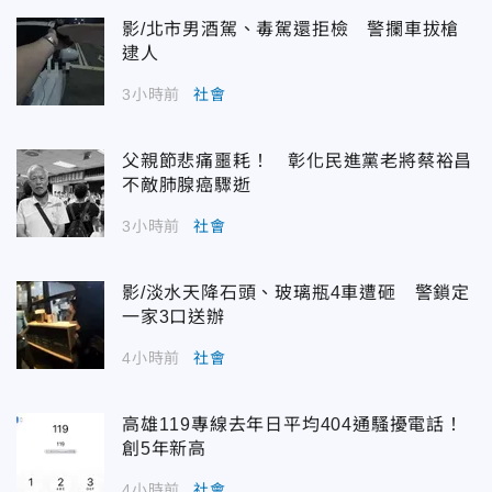
影/北市男酒駕、毒駕還拒檢 警攔車拔槍
逮人
3小時前
社會
父親節悲痛噩耗！ 彰化民進黨老將蔡裕昌
不敵肺腺癌驟逝
3小時前
社會
影/淡水天降石頭、玻璃瓶4車遭砸 警鎖定
一家3口送辦
4小時前
社會
高雄119專線去年日平均404通騷擾電話！
創5年新高
4小時前
社會