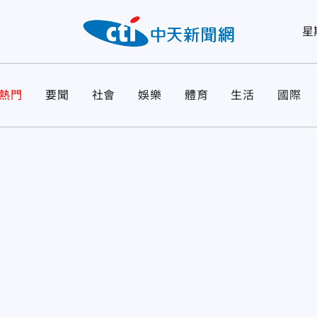
星
熱門
要聞
社會
娛樂
體育
生活
國際