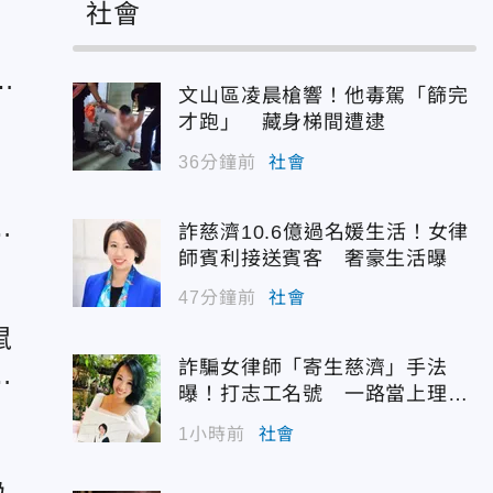
社會
紐
陰
文山區凌晨槍響！他毒駕「篩完
才跑」 藏身梯間遭逮
36分鐘前
社會
1
除
詐慈濟10.6億過名媛生活！女律
師賓利接送賓客 奢豪生活曝
47分鐘前
社會
鼠
詐騙女律師「寄生慈濟」手法
慎
曝！打志工名號 一路當上理事
長
1小時前
社會
為