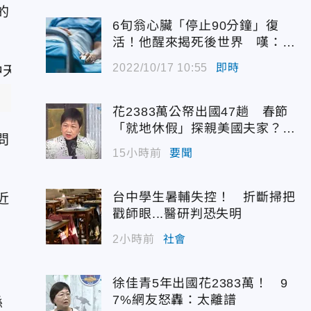
的
6旬翁心臟「停止90分鐘」復
活！他醒來揭死後世界 嘆：很
恐怖…
2022/10/17 10:55
即時
）
花2383萬公帑出國47趟 春節
「就地休假」探親美國夫家？徐
問
佳青回應了
15小時前
要聞
台中學生暑輔失控！ 折斷掃把
近
戳師眼...醫研判恐失明
2小時前
社會
徐佳青5年出國花2383萬！ 9
7%網友怒轟：太離譜
縣