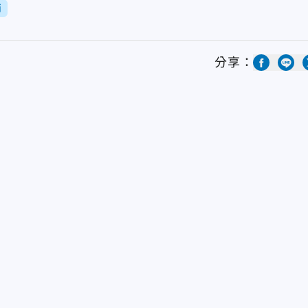
消
分享：