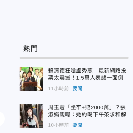
熱門
賴清德狂嗆盧秀燕 最新網路投
票太震撼！1.5萬人表態一面倒
11小時前
要聞
周玉蔻「坐牢+賠2000萬」？張
淑娟親曝：她約喝下午茶求和解
10小時前
要聞