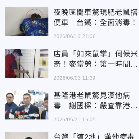
夜晚區間車驚現肥老鼠搭
便車 台鐵：全面消毒！
2026/06/10 21:06
店員「如來鼠掌」伺候米
奇！麥當勞：第一時間感
謝及關心員工
2026/06/03 11:39
基隆港老鼠驚見漢他病
毒 謝國樑：嚴查靠港船
「防鼠盾」
2026/05/21 16:05
台灣「這2地」漢他病毒