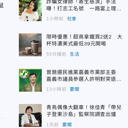
詐騙女律師「寄生慈濟」手法
鼠
曝！打志工名號 一路當上理事
長
1小時前
社會
限時優惠！超商拿鐵買2送2 大
杯特濃美式最低39元開喝
59分鐘前
生活
曾競選民進黨嘉義市黨部主委
嘉義市議員參選人許明對突退
選！
13小時前
要聞
青鳥偶像大翻車！徐佳青「帶兒
子登東沙島」監察院調查出爐
1天前
要聞