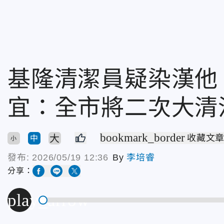
基隆清潔員疑染漢他
宜：全市將二次大清
bookmark_border
大
收藏文
中
小
發布:
2026/05/19 12:36
By
李培睿
分享：
play_arrow