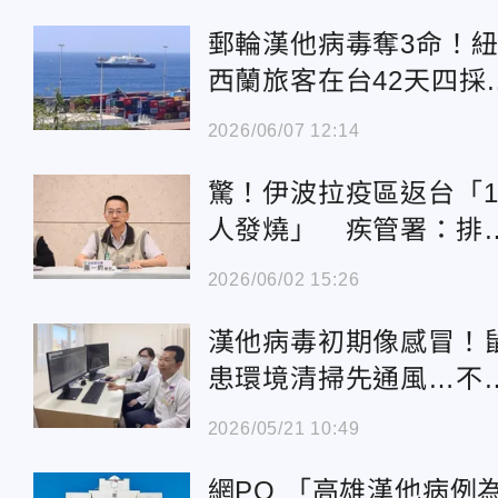
郵輪漢他病毒奪3命！
西蘭旅客在台42天四採
性獲釋
2026/06/07 12:14
驚！伊波拉疫區返台「
人發燒」 疾管署：排
感染
2026/06/02 15:26
漢他病毒初期像感冒！
患環境清掃先通風…不
恐致命
2026/05/21 10:49
網PO 「高雄漢他病例