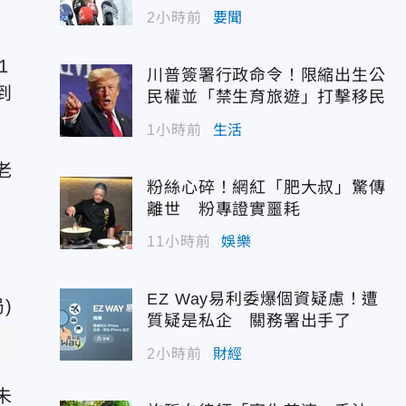
2小時前
要聞
1
川普簽署行政命令！限縮出生公
到
民權並「禁生育旅遊」打擊移民
1小時前
生活
老
粉絲心碎！網紅「肥大叔」驚傳
離世 粉專證實噩耗
11小時前
娛樂
EZ Way易利委爆個資疑慮！遭
質疑是私企 關務署出手了
2小時前
財經
未