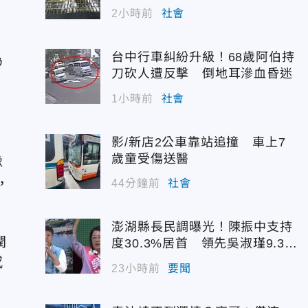
2小時前
社會
台中行車糾紛升級！68歲阿伯持
為
刀砍人遭反擊 倒地耳滲血昏迷
1小時前
社會
影/新店2公車靠站追撞 車上7
歲童受傷送醫
隊
，
44分鐘前
社會
澎湖縣長民調曝光！陳振中支持
潤
度30.3%居首 領先吳淑瑾9.3個
百分點
感
23小時前
要聞