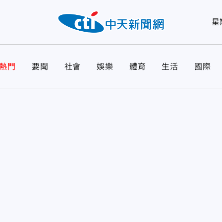
星
熱門
要聞
社會
娛樂
體育
生活
國際