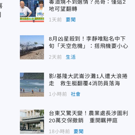
毒油燒不到選情？亮哥：僅這2
喜
地可望翻轉
別
1天前
要聞
8月凶星殺到！李靜唯點名中下
旬「天空危機」：搭飛機要小心
2天前
生活
影/基隆大武崙沙灘1人遭大浪捲
走 救生艇翻覆4消防員落海
1小時前
社會
台東又驚天變！農業處長涉圖利
20萬交保撤銷 重開羈押庭
18小時前
要聞