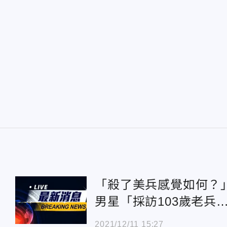
「殺了美兵感覺如何？
男星「採訪103歲老兵
言」網怒轟：用一輩子
2021/12/11 15:27