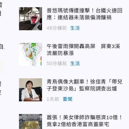
暫
普悠瑪號傳遭撞擊！台鐵火速回
明
應：連結器未落鎖偏滑釀禍
員
48分鐘前
生活
午後雷雨彈開轟高屏 屏東3溪
流嚴防暴漲
50分鐘前
生活
青鳥偶像大翻車！徐佳青「帶兒
體
子登東沙島」監察院調查出爐
沒
1天前
要聞
囂張！美女律師詐騙慈濟10億！
竟拿2億給香港富商蓋豪宅