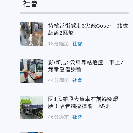
社會
持槍當街擄走3火辣Coser 北檢
起訴2惡煞
18分鐘前
社會
影/新店2公車靠站追撞 車上7
歲童受傷送醫
44分鐘前
社會
國1民雄段大貨車右前輪突爆
胎！隔音牆遭撞爛一整排
」
失
46分鐘前
社會
反