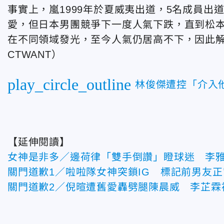
事實上，嵐1999年於夏威夷出道，5名成員
愛，但日本男團競爭下一度人氣下跌，直到松本
在不同領域發光，至今人氣仍居高不下，因此
CTWANT）
play_circle_outline
林俊傑遭控「介入
【延伸閱讀】
女神是非多／邊荷律「雙手倒讚」瞪球迷 李
關門道歉1／啦啦隊女神突鎖IG 標記前男友
關門道歉2／倪暄遭舊愛轟劈腿陳晨威 李芷霖