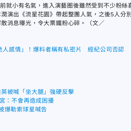
出道前就小有名氣，進入演藝圈後雖然受到不少粉絲
潤演出《流星花園》帶起整團人氣，之後5人分
解散消息曝光，令大票鐵粉心碎。
（文／
他人感情」！爆料者稱有私密片 經紀公司否認
雅英被喊「坐大腿」強硬反擊
正宮：不會再造成困擾
被爆勒索球星喊告