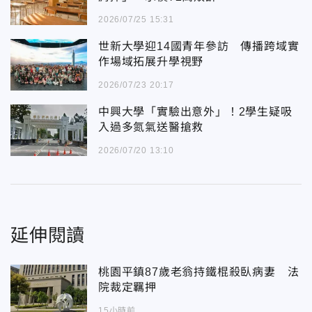
2026/07/25 15:31
世新大學迎14國青年參訪 傳播跨域實
作場域拓展升學視野
2026/07/23 20:17
中興大學「實驗出意外」！2學生疑吸
入過多氮氣送醫搶救
2026/07/20 13:10
延伸閱讀
桃園平鎮87歲老翁持鐵棍殺臥病妻 法
院裁定羈押
15小時前