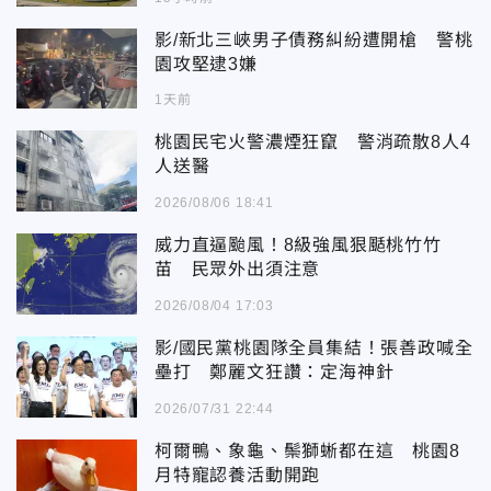
影/新北三峽男子債務糾紛遭開槍 警桃
園攻堅逮3嫌
1天前
桃園民宅火警濃煙狂竄 警消疏散8人4
人送醫
2026/08/06 18:41
威力直逼颱風！8級強風狠颳桃竹竹
苗 民眾外出須注意
2026/08/04 17:03
影/國民黨桃園隊全員集結！張善政喊全
壘打 鄭麗文狂讚：定海神針
2026/07/31 22:44
柯爾鴨、象龜、鬃獅蜥都在這 桃園8
月特寵認養活動開跑