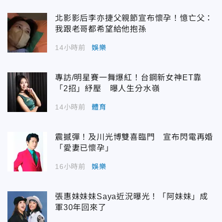
北影影后李亦捷父親節宣布懷孕！憶亡父：
我跟老哥都希望給他抱孫
14小時前
娛樂
專訪/明星賽一舞爆紅！台鋼新女神ET靠
「2招」紓壓 曝人生分水嶺
14小時前
體育
震撼彈！及川光博雙喜臨門 宣布閃電再婚
「愛妻已懷孕」
16小時前
娛樂
張惠妹妹妹Saya近況曝光！「阿妹妹」成
軍30年回來了