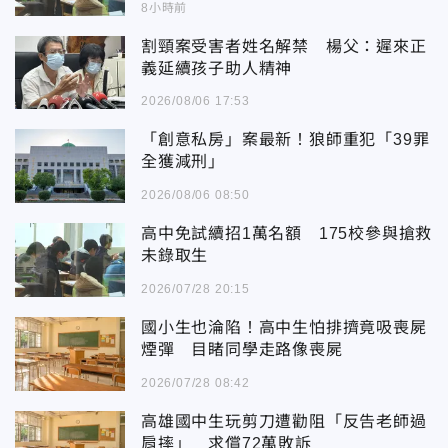
8小時前
割頸案受害者姓名解禁 楊父：遲來正
義延續孩子助人精神
2026/08/06 17:53
「創意私房」案最新！狼師重犯「39罪
全獲減刑」
2026/08/06 08:50
高中免試續招1萬名額 175校參與搶救
未錄取生
2026/07/28 20:15
國小生也淪陷！高中生怕排擠竟吸喪屍
煙彈 目睹同學走路像喪屍
2026/07/28 08:42
高雄國中生玩剪刀遭勸阻「反告老師過
肩摔」 求償72萬敗訴