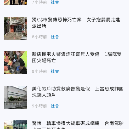
7小時前
社會
獨/北市驚傳恐怖死亡案 女子抱嬰屍走進
派出所
8小時前
社會
新店民宅火警濃煙狂竄無人受傷 1貓咪受
困火場死亡
9小時前
社會
美化帳戶助貸款廣告攏是假 上當恐成詐團
洗錢人頭戶
9小時前
社會
驚悚！轎車慘遭大貨車碾成鐵餅 台南駕駛