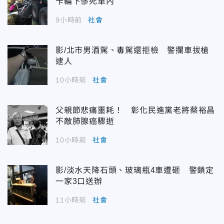
卡輪下慘死車內
9小時前
社會
影/北市男酒駕、毒駕還拒檢 警攔車拔槍
逮人
10小時前
社會
父親節悲痛噩耗！ 彰化民進黨老將蔡裕昌
不敵肺腺癌驟逝
10小時前
社會
影/淡水天降石頭、玻璃瓶4車遭砸 警鎖定
一家3口送辦
11小時前
社會