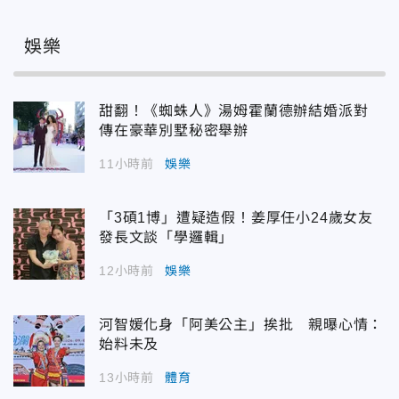
娛樂
甜翻！《蜘蛛人》湯姆霍蘭德辦結婚派對
傳在豪華別墅秘密舉辦
11小時前
娛樂
「3碩1博」遭疑造假！姜厚任小24歲女友
發長文談「學邏輯」
12小時前
娛樂
河智媛化身「阿美公主」挨批 親曝心情：
始料未及
13小時前
體育