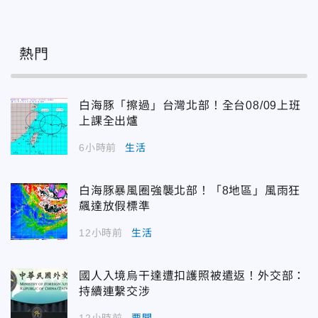
熱門
白海豚「擦過」台灣北部！全台08/09上班
上課全出爐
6小時前
生活
白海豚暴風圈強襲北部！「8地區」風雨狂
飆達放假標準
12小時前
生活
國人入境烏干達遭扣護照被遣返！外交部：
持續連繫交涉
12小時前
要聞