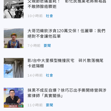
父親節悲痛噩耗！ 彰化民進黨老將蔡裕昌
不敵肺腺癌驟逝
10小時前
社會
大哥范織欽涉貪120萬交保！伍麗華：我們
絕對不會讓他孤單
7小時前
要聞
影/台中大里模型機撞民宅 碎片散落機尾
卡遮陽棚
14小時前
社會
抹黑不成反自爆？徐巧芯出手撕開綠營與涉
案律師「真實關係」
11小時前
要聞