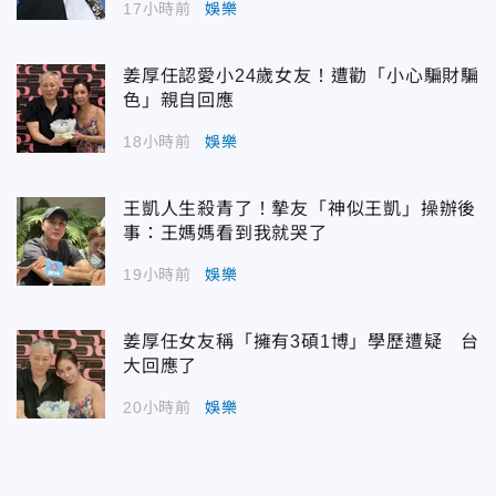
17小時前
娛樂
姜厚任認愛小24歲女友！遭勸「小心騙財騙
色」親自回應
18小時前
娛樂
王凱人生殺青了！摯友「神似王凱」操辦後
事：王媽媽看到我就哭了
19小時前
娛樂
姜厚任女友稱「擁有3碩1博」學歷遭疑 台
大回應了
20小時前
娛樂