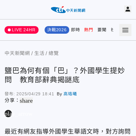
LIVE 24HR
決戰2026
即時
熱門
要聞
社會
娛樂
中天新聞網
生活
總覽
鹽巴為何有個「巴」？外國學生提妙
問 教育部辭典揭謎底
發布:
2025/04/29 18:41
By
高珞曦
share
分享：
play_arrow
最近有網友指導外國學生華語文時，對方詢問