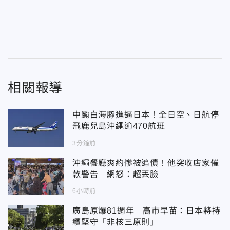
相關報導
中颱白海豚進逼日本！全日空、日航停
飛鹿兒島沖繩逾470航班
3分鐘前
沖繩餐廳爽約慘被追債！他突收店家催
款警告 網怒：超丟臉
6小時前
廣島原爆81週年 高市早苗：日本將持
續堅守「非核三原則」