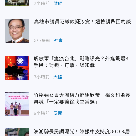
2小時前
財經
高雄市議員范織欽疑涉貪！遭檢調帶回約談
3小時前
社會
解放軍「癱瘓台北」戰略曝光？外媒驚爆3
手段：封鎖、打擊、認知戰
3小時前
大陸
竹縣婦女會大團結力挺徐欣瑩 楊文科縣長
再喊「一定要讓徐欣瑩當選」
5小時前
要聞
澎湖縣長民調曝光！陳振中支持度30.3%居