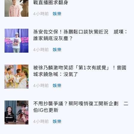
戰直播圈求翻身
4小時前
娛樂
孫安佐交保！孫鵬鬆口談狄鶯近況 感嘆：
誰家鍋底沒灰塵？
4小時前
娛樂
被徐乃麟激吻笑認「第1次有感覺」！曾國
城求饒急喊：沒氣了
4小時前
娛樂
不甩抄襲爭議？蔡阿嘎悄復工開新企劃 二
伯IG也更新
4小時前
娛樂