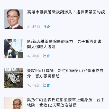
高雄市議員范織欽疑涉貪！遭檢調帶回約談
3小時前
社會
影/新店耕莘醫院醫療暴力 男子嫌診斷書
開太慢毆人遭逮
3小時前
社會
失蹤5個月尋獲！新竹60歲男山谷墜車成白
骨 警方報請相驗
3小時前
社會
吳乃仁帕金森氏症卻坐豪車上健身房 台中
地院：管收12天釋放沒雙標