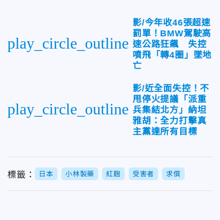
影/今年收46張超速
罰單！BMW駕駛高
play_circle_outline
速公路狂飆 失控
噴飛「轉4圈」墜地
亡
影/近全面失控！不
甩停火提議「派重
play_circle_outline
兵集結北方」納坦
雅胡：全力打擊真
主黨達所有目標
標籤：
日本
小林製藥
紅麴
受害者
求償