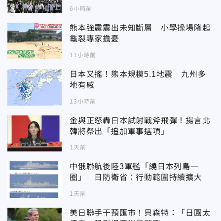
6小時前
熊本強震震出未知斷層 小學操場隆起
龜裂專家擔憂
11小時前
日本又搖！熊本規模5.1地震 九州多
地有感
13小時前
金與正怒轟日本試射戰斧飛彈！揚言北
韓將祭出「追加軍事選項」
1天前
中俄聯航後陸3軍艦「繞日本列島一
圈」 日防衛省：行動範圍持續擴大
1天前
美日聯手干預匯市！貝森特：「日圓太