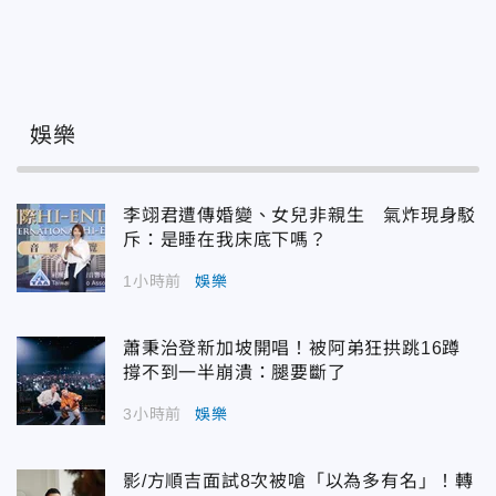
娛樂
李翊君遭傳婚變、女兒非親生 氣炸現身駁
斥：是睡在我床底下嗎？
1小時前
娛樂
蕭秉治登新加坡開唱！被阿弟狂拱跳16蹲
撐不到一半崩潰：腿要斷了
3小時前
娛樂
影/方順吉面試8次被嗆「以為多有名」！轉