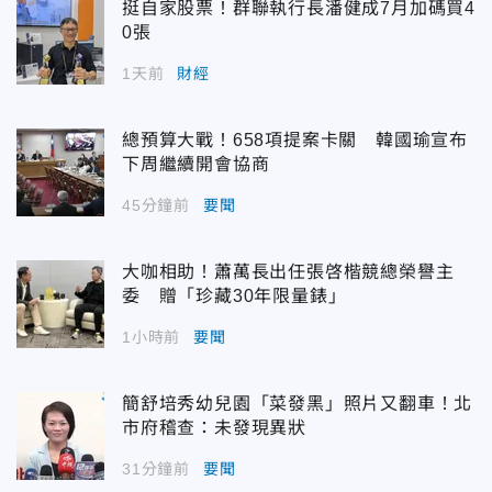
挺自家股票！群聯執行長潘健成7月加碼買4
0張
1天前
財經
總預算大戰！658項提案卡關 韓國瑜宣布
下周繼續開會協商
45分鐘前
要聞
大咖相助！蕭萬長出任張啓楷競總榮譽主
委 贈「珍藏30年限量錶」
1小時前
要聞
簡舒培秀幼兒園「菜發黑」照片又翻車！北
市府稽查：未發現異狀
31分鐘前
要聞