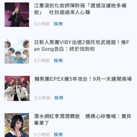
江蕙淚別化妝師陳聆薇「遺憾沒讓她多補
妝」 吐抗癌過來人心聲
5小時前
娛樂
日新人男團VIBY出道2個月攻武道館！推F
an Song告白：終於找到你
5小時前
娛樂
韓男團EPEX連5年攻台！9月一天連開兩場
5小時前
娛樂
潛水網紅李潤潤驟逝 媽媽心碎慟喊：寶貝
畢業了
5小時前
娛樂