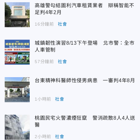
高雄警勾結圖利汽車租賃業者 辯稱智能不
足判4年2月
16分鐘前
社會
城鎮韌性演習8/13下午登場 北市警：全市
人車管制
57分鐘前
社會
台東精神科醫師性侵男病患 一審判4年8月
1小時前
社會
桃園民宅火警濃煙狂竄 警消疏散8人4人送
醫
2小時前
社會