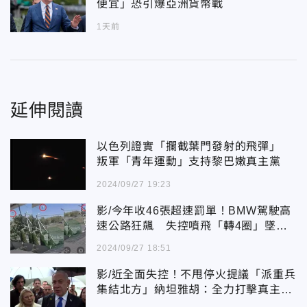
便宜」恐引爆亞洲貨幣戰
1天前
延伸閱讀
以色列證實「攔截葉門發射的飛彈」
叛軍「青年運動」支持黎巴嫩真主黨
2024/09/27 19:23
影/今年收46張超速罰單！BMW駕駛高
速公路狂飆 失控噴飛「轉4圈」墜地
亡
2024/09/27 18:51
影/近全面失控！不甩停火提議「派重兵
集結北方」納坦雅胡：全力打擊真主黨
達所有目標