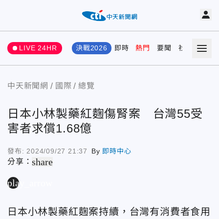
LIVE 24HR
決戰2026
即時
熱門
要聞
社會
娛樂
中天新聞網
國際
總覽
日本小林製藥紅麴傷腎案 台灣55受
害者求償1.68億
發布:
2024/09/27 21:37
By
即時中心
share
分享：
play_arrow
日本小林製藥紅麴案持續，台灣有消費者食用