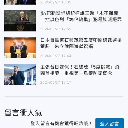
2024/09/27 18:35
影/巴勒斯坦總統連說三遍「永不離開」
控以色列「鳩佔鵲巢」犯種族滅絕罪
2024/09/27 17:55
日本自民黨石破茂第五度叩關總裁選舉
獲勝 朱立倫隔海獻祝福
2024/09/27 17:44
主張台日安保！石破茂「5度挑戰」終
圓首相夢 重視第一島鏈防衛概念
2024/09/27 17:17
留言衝人氣
登入留言有機會獲得旺幣哦！
登入留言