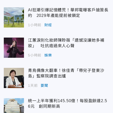
AI狂潮引爆記憶體荒！華邦電曝客戶搶簽長
約 2029年產能提前被鎖定
1小時前
財經
江蕙淚別化妝師陳聆薇「遺憾沒讓她多補
妝」 吐抗癌過來人心聲
5小時前
娛樂
青鳥偶像大翻車！徐佳青「帶兒子登東沙
島」監察院調查出爐
1天前
要聞
統一上半年獲利145.50億！每股盈餘達2.5
6元 創同期新高