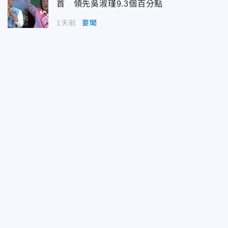
首 領先吳淑瑾9.3個百分點
1天前
要聞