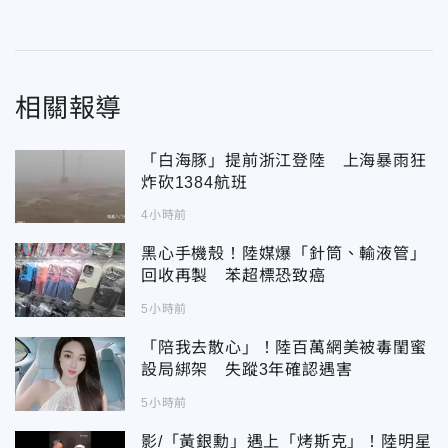
相關報導
「白海豚」提前浙江登陸 上海暴雨狂
炸砍1384航班
4小時前
黑心手機殼！陸媒爆「針筒、輸液管」
回收再製 苯超標恐致癌
5小時前
「陪我去散心」！陸百萬網美被毒閨蜜
設局綁架 失蹤3年確認遇害
5小時前
影/「黃銀勳」遇上「烤斯克」！陸明星