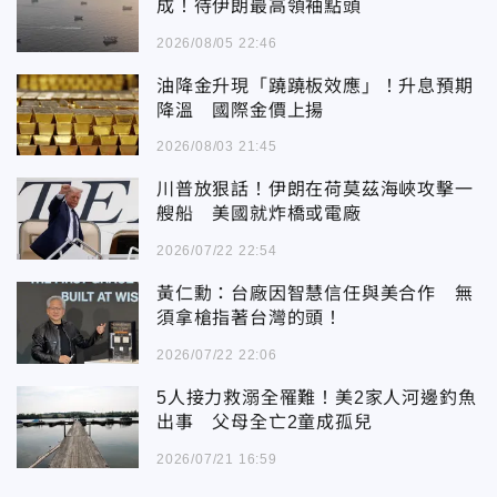
成！待伊朗最高領袖點頭
2026/08/05 22:46
油降金升現「蹺蹺板效應」！升息預期
降溫 國際金價上揚
2026/08/03 21:45
川普放狠話！伊朗在荷莫茲海峽攻擊一
艘船 美國就炸橋或電廠
2026/07/22 22:54
黃仁勳：台廠因智慧信任與美合作 無
須拿槍指著台灣的頭！
2026/07/22 22:06
5人接力救溺全罹難！美2家人河邊釣魚
出事 父母全亡2童成孤兒
2026/07/21 16:59