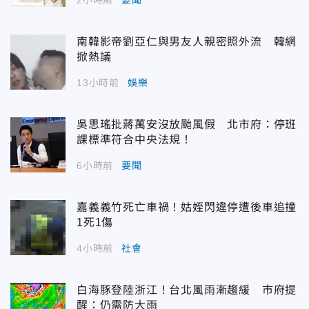
南韓影帝劉亞仁與男友人親密照外流 韓網
掀熱議
13小時前
娛樂
吳思瑤批蔣萬安沒放颱風假 北市府：停班
課標準符合中央法規！
6小時前
要聞
嘉義義竹死亡車禍！姑姪閃違停遭後車追撞
1死1傷
4小時前
社會
白海豚登陸浙江！台北風雨漸趨緩 市府提
醒：仍需防大雨