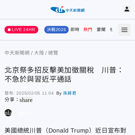
LIVE 24HR
決戰2026
即時
熱門
要聞
社會
娛樂
中天新聞網
大陸
總覽
北京祭多招反擊美加徵關稅 川普：
不急於與習近平通話
發布:
2025/02/05 11:04
By
孫蔣君
share
分享：
play_arrow
美國總統川普（Donald Trump）
近日宣布對