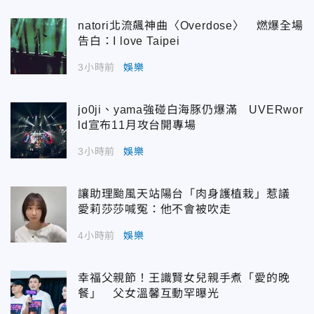
natori北流飆神曲〈Overdose〉 燃爆全場
告白：I love Taipei
3小時前
娛樂
jo0ji、yama強碰白海豚仍爆滿 UVERwor
ld宣布11月攻台開專場
3小時前
娛樂
讓助理颱風天站陽台「肉身護植栽」惹議
愛莉莎莎喊冤：他不會被吹走
4小時前
娛樂
幸福父親節！王識賢女兒親手煮「愛的晚
餐」 父女溫馨互動罕曝光