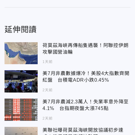
延伸閱讀
荷莫茲海峽再傳船隻遇襲！阿聯控伊朗
攻擊國營油輪
1天前
美7月非農數據爆冷！美股4大指數齊開
紅盤 台積電ADR小跌0.45%
2天前
美7月非農減2.3萬人！失業率意外降至
4.1% 台指期夜盤大漲745點
2天前
美聯社曝荷莫茲海峽開放協議初步達