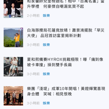
和家馨帥兒金榜題名！相中「百萬名畫」當
升學禮 何豪傑自嘲漏氣買不起
2小時前
娛樂
白海豚攪局花蓮竟放晴！蕭景鴻擺脫「旱災
大使」 品冠首訪富里揭新計劃
3小時前
娛樂
夏和熙備賽HYROX挑戰極限！曝「痛到像
被卡車撞」操到雙手長繭
3小時前
娛樂
樂團「淺堤」成軍10年開唱！黃鐙輝驚喜現
身合體 笑喊：相見恨晚
3小時前
娛樂