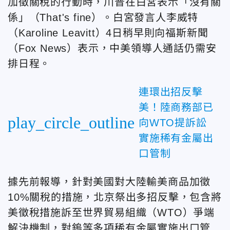
加徵關稅的行動時，川普在白宮表示「沒有關
係」（That's fine）。白宮發言人
李威特
（Karoline Leavitt）4日稍早則向福斯新聞
（Fox News）表示，中美領導人通話仍需安
排日程。
連環出招反擊
美！陸商務部已
play_circle_outline
向WTO提訴訟
實施稀有金屬出
口管制
據先前報導，針對美國對大陸輸美商品加徵
10%關稅的措施，北京祭出多招反擊，包含將
美徵稅措施訴至世界貿易組織（WTO）爭端
解決機制，對鎢等多項稀有金屬實施出口管