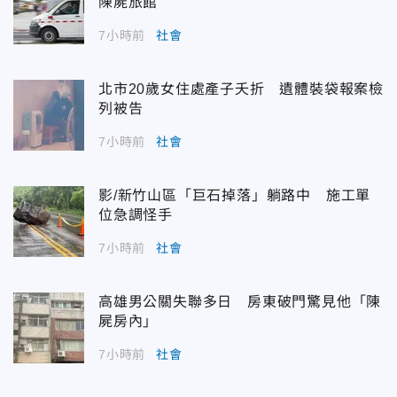
陳屍旅館
7小時前
社會
北市20歲女住處產子夭折 遺體裝袋報案檢
列被告
7小時前
社會
影/新竹山區「巨石掉落」躺路中 施工單
位急調怪手
7小時前
社會
高雄男公關失聯多日 房東破門驚見他「陳
屍房內」
7小時前
社會