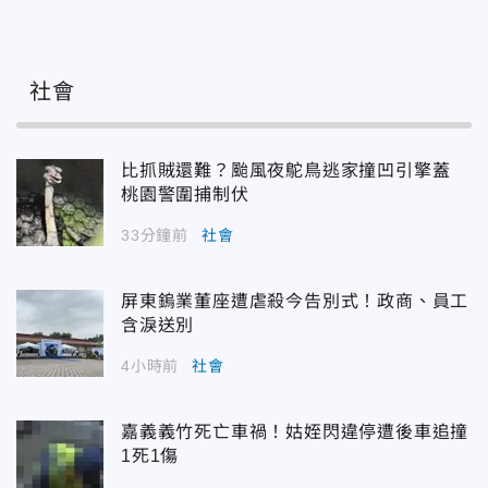
社會
比抓賊還難？颱風夜鴕鳥逃家撞凹引擎蓋
桃園警圍捕制伏
33分鐘前
社會
屏東鎢業董座遭虐殺今告別式！政商、員工
含淚送別
4小時前
社會
嘉義義竹死亡車禍！姑姪閃違停遭後車追撞
1死1傷