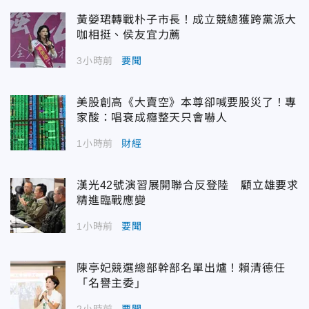
黃嫈珺轉戰朴子市長！成立競總獲跨黨派大
咖相挺、侯友宜力薦
3小時前
要聞
美股創高《大賣空》本尊卻喊要股災了！專
家酸：唱衰成癮整天只會嚇人
1小時前
財經
漢光42號演習展開聯合反登陸 顧立雄要求
精進臨戰應變
1小時前
要聞
陳亭妃競選總部幹部名單出爐！賴清德任
「名譽主委」
2小時前
要聞