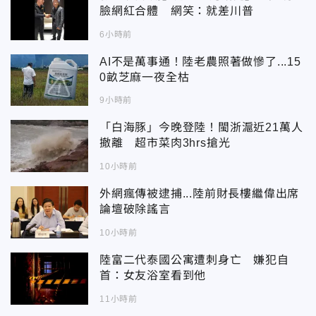
臉網紅合體 網笑：就差川普
6小時前
AI不是萬事通！陸老農照著做慘了...15
0畝芝麻一夜全枯
9小時前
「白海豚」今晚登陸！閩浙滬近21萬人
撤離 超市菜肉3hrs搶光
10小時前
外網瘋傳被逮捕...陸前財長樓繼偉出席
論壇破除謠言
10小時前
陸富二代泰國公寓遭刺身亡 嫌犯自
首：女友浴室看到他
11小時前