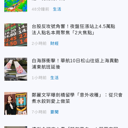
48分鐘前
生活
台股反攻號角響！夜盤狂漲站上4.5萬點
法人點名本周聚焦「2大焦點」
2小時前
財經
白海豚衝擊！華航10日松山往返上海異動
浦東航班延後
1小時前
生活
鄭麗文罕曝劍橋留學「意外收穫」：從只會
煮水餃到愛上做菜
7小時前
要聞