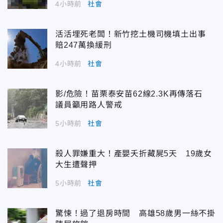
4小時前
社會
活活埋死老闆！新竹挖土機司機填土出事
賠247萬換緩刑
4小時前
社會
影/危險！苗栗泰安苗62線2.3K再傳落石
議員籲用路人警戒
5小時前
社會
殺人罪嫌重大！產嬰夭折藏屍5天 19歲女
大生遭聲押
5小時前
社會
驚悚！過了退房時間 高雄58歲男一絲不掛