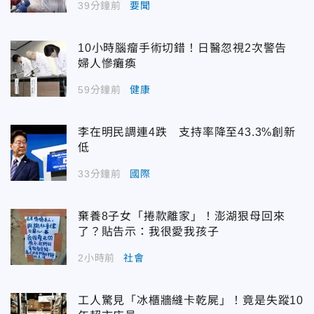
39分鐘前
要聞
10小時腦瘤手術切錯！日醫忽視2次警告
婦人慘癱瘓
59分鐘前
健康
李在明民調連4跌 支持率降至43.3%創新
低
33分鐘前
國際
棄養8子女「捲款離家」！澎湖狠母回來
了？貼告示：我很愛我孩子
2小時前
社會
工人驚見「冰櫃牆縫卡乾屍」！竟是失蹤10