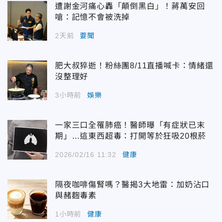
遭謝金河痛心轟「顛倒黑白」！蔣萬安回
嗆：記憶不會被洗掉
2天前
要聞
肥大叔猝逝！粉絲團8/11直播喊卡：情緒還
沒整理好
3小時前
娛樂
一家三口全罹肺癌！醫師曝「有症狀已末
期」…這東西超毒：打開等於狂吸20根菸
2026/02/16 11:32
健康
隔夜咖啡傷腎嗎？醫揭3大地雷：加奶沾口
與赭麴毒素
1小時前
健康