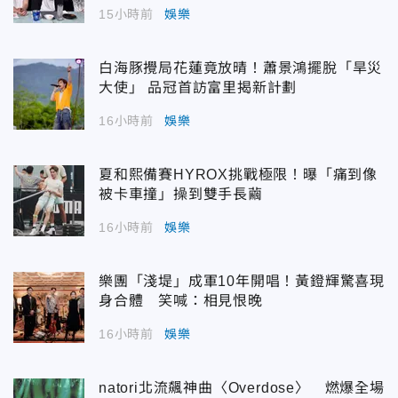
15小時前
娛樂
白海豚攪局花蓮竟放晴！蕭景鴻擺脫「旱災
大使」 品冠首訪富里揭新計劃
16小時前
娛樂
夏和熙備賽HYROX挑戰極限！曝「痛到像
被卡車撞」操到雙手長繭
16小時前
娛樂
樂團「淺堤」成軍10年開唱！黃鐙輝驚喜現
身合體 笑喊：相見恨晚
16小時前
娛樂
natori北流飆神曲〈Overdose〉 燃爆全場