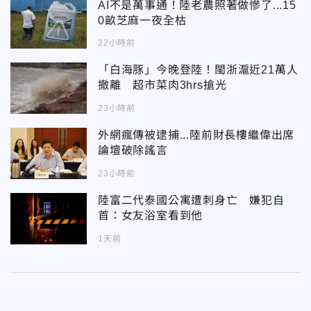
AI不是萬事通！陸老農照著做慘了...15
0畝芝麻一夜全枯
22小時前
「白海豚」今晚登陸！閩浙滬近21萬人
撤離 超市菜肉3hrs搶光
23小時前
外網瘋傳被逮捕...陸前財長樓繼偉出席
論壇破除謠言
23小時前
陸富二代泰國公寓遭刺身亡 嫌犯自
首：女友浴室看到他
1天前