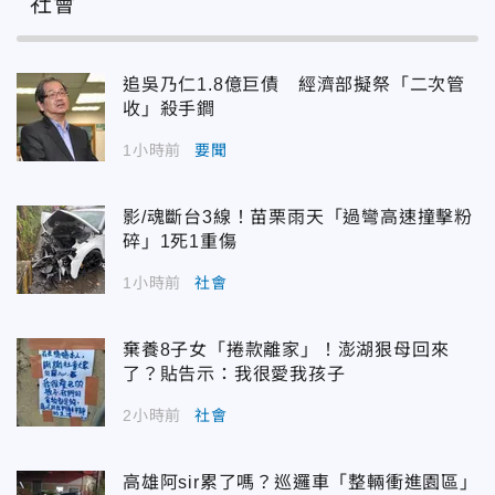
社會
追吳乃仁1.8億巨債 經濟部擬祭「二次管
收」殺手鐧
1小時前
要聞
影/魂斷台3線！苗栗雨天「過彎高速撞擊粉
碎」1死1重傷
1小時前
社會
棄養8子女「捲款離家」！澎湖狠母回來
了？貼告示：我很愛我孩子
2小時前
社會
高雄阿sir累了嗎？巡邏車「整輛衝進園區」