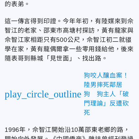
的表弟。
這一傳言得到印證。今年年初，有陸媒來到佘
智江的老家、邵東市高塘村探訪，黃有龍家與
佘智江家相距只有500公尺，佘智江初二就辍
學在家，黃有龍偶爾拿一些零用錢給他，後來
隨表哥到縣城「見世面」、找出路。
狗咬人釀血案！
陸男摔死鄰居
play_circle_outline
狗 狗主人「破
門理論」反遭砍
死
1996年，佘智江開始沿10萬邵東老鄉的路，
開始向外發展。《中國僑商》雜誌曾經刊登過