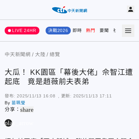
LIVE 24HR
決戰2026
即時
熱門
要聞
社會
娛樂
中天新聞網
大陸
總覽
大瓜！ KK園區「幕後大佬」佘智江遭
起底 竟是趙薇前夫表弟
發布:
2025/11/13 16:08
, 更新:
2025/11/13 17:11
By
苗珮瑩
share
分享：
play_arrow