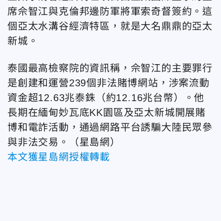
席佘智江與克倫邦邊防軍將軍索奇督簽約。這
個亞太水溝谷經濟特區，就是大名鼎鼎的亞太
新城。
泰國最高檢察院的資訊稱，佘智江的主要罪行
是創建和運營239個非法賭博網站，涉案流動
資金超12.63兆泰銖（約12.16兆台幣）。他
長期在緬甸妙瓦底KK園區及亞太新城開展賭
博和電詐活動，通過網路平台誘騙大陸民眾參
與非法交易。（星島網）
本文獲星島網授權轉載