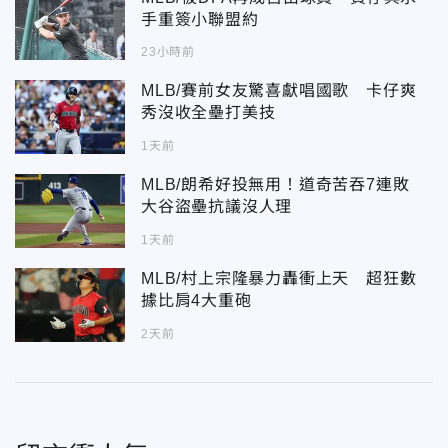
手重簽小聯盟約
23小時前
MLB/賽前女友驚喜獻唱國歌 卡仔爽
秀沒收全壘打美技
1天前
MLB/朗希好投無用！道奇苦吞7連敗
大谷盜壘抗議沒人理
1天前
MLB/村上宗隆暴力轟衝上天 超狂數
據比肩4大重砲
2天前