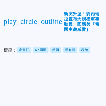
衝突升溫！委內瑞
拉宣布大規模軍事
play_circle_outline
動員 回應美「帝
國主義威脅」
標籤：
佘智江
KK園區
趙薇
黃有龍
表弟