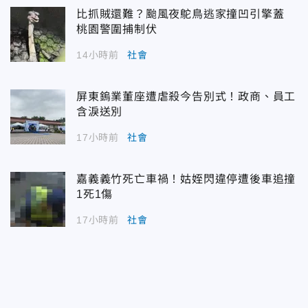
比抓賊還難？颱風夜鴕鳥逃家撞凹引擎蓋
桃園警圍捕制伏
14小時前
社會
屏東鎢業董座遭虐殺今告別式！政商、員工
含淚送別
17小時前
社會
嘉義義竹死亡車禍！姑姪閃違停遭後車追撞
1死1傷
17小時前
社會