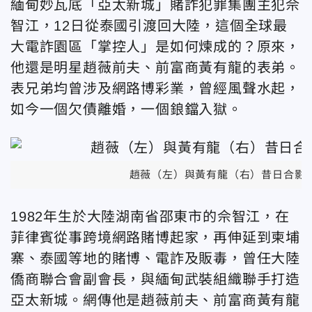
緬甸妙瓦底「亞太新城」賭詐犯罪集團主犯佘
智江，12日從泰國引渡回大陸，這個全球最
大電詐園區「掌控人」是如何煉成的？原來，
他還是明星趙薇前夫、前富商黃有龍的表弟。
表兄弟均曾涉及網路博彩業，曾經風聲水起，
如今一個欠債離婚，一個鋃鐺入獄。
趙薇（左）與黃有龍（右）昔日合影。
1982年生於大陸湖南省邵東市的佘智江，在
菲律賓從事跨境網路賭博起家，再伸延到柬埔
寨、泰國等地的賭博、電詐及販毒，曾任大陸
僑商聯合會副會長，與緬甸武裝組織聯手打造
亞太新城。網傳他是趙薇前夫、前富商黃有龍