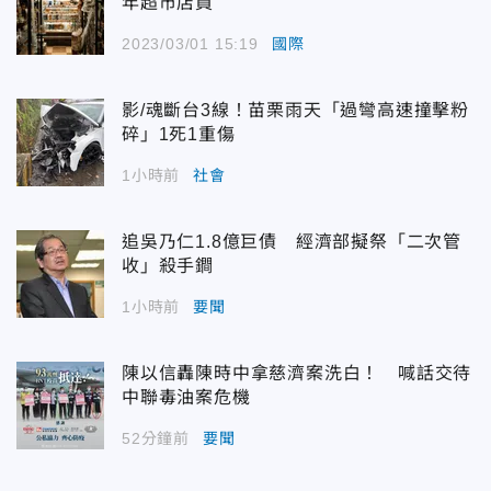
年超市店員
2023/03/01 15:19
國際
影/魂斷台3線！苗栗雨天「過彎高速撞擊粉
碎」1死1重傷
1小時前
社會
追吳乃仁1.8億巨債 經濟部擬祭「二次管
收」殺手鐧
1小時前
要聞
陳以信轟陳時中拿慈濟案洗白！ 喊話交待
中聯毒油案危機
52分鐘前
要聞