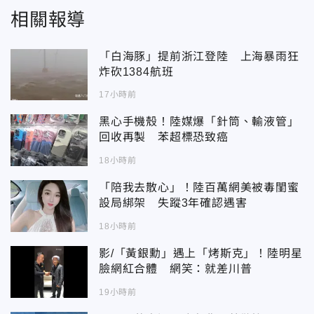
相關報導
「白海豚」提前浙江登陸 上海暴雨狂
炸砍1384航班
17小時前
黑心手機殼！陸媒爆「針筒、輸液管」
回收再製 苯超標恐致癌
18小時前
「陪我去散心」！陸百萬網美被毒閨蜜
設局綁架 失蹤3年確認遇害
18小時前
影/「黃銀勳」遇上「烤斯克」！陸明星
臉網紅合體 網笑：就差川普
19小時前