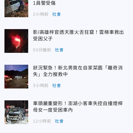
1員警受傷
2小時前
社會
影/高雄梓官透天厝火舌狂竄！雲梯車救出
受困父子
53分鐘前
社會
狀況緊急！新北男竟在自家菜園「離奇消
失」全力搜救中
3小時前
社會
車頭嚴重變形！澎湖小客車失控自撞燈桿
母女一度受困車內
12小時前
社會