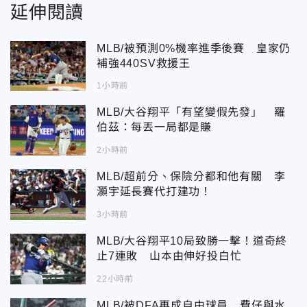
延伸閱讀
MLB/被預測0%機率進季後賽 皇家仍
補強440SV救援王
1小時前
MLB/大谷翔平「有望變假先發」 羅
伯茲：每丟一局都是賺
2小時前
MLB/超前分、保險分都和他有關 李
灝宇延長賽代打建功！
3小時前
MLB/大谷翔平10局致勝一擊！道奇終
止7連敗 山本由伸好投白忙
22小時前
MLB/被DFA再成自由球員 費仔與水