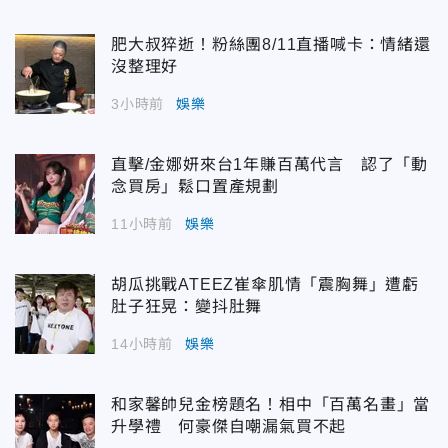
肥大叔猝逝！粉絲團8/11直播喊卡：情緒還
沒整理好
3小時前
娛樂
直擊/金娜妍來台1年賺百萬代言 認了「動
念買房」鬆口置產規劃
11小時前
娛樂
胡瓜挑戰ATEEZ崔傘肌情「震胸舞」遭虧
肚子狂晃：變抖肚舞
14小時前
娛樂
和家馨帥兒金榜題名！相中「百萬名畫」當
升學禮 何豪傑自嘲漏氣買不起