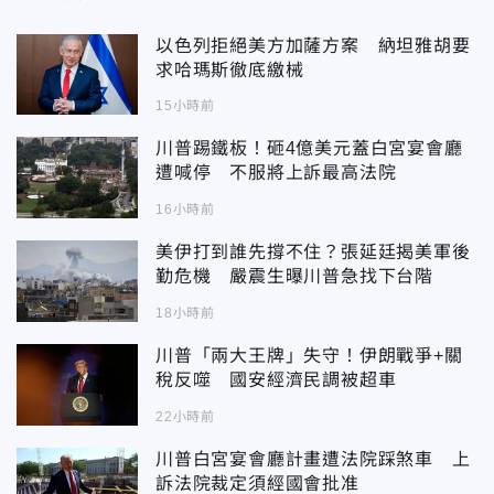
以色列拒絕美方加薩方案 納坦雅胡要
求哈瑪斯徹底繳械
15小時前
川普踢鐵板！砸4億美元蓋白宮宴會廳
遭喊停 不服將上訴最高法院
16小時前
美伊打到誰先撐不住？張延廷揭美軍後
勤危機 嚴震生曝川普急找下台階
18小時前
川普「兩大王牌」失守！伊朗戰爭+關
稅反噬 國安經濟民調被超車
22小時前
川普白宮宴會廳計畫遭法院踩煞車 上
訴法院裁定須經國會批准