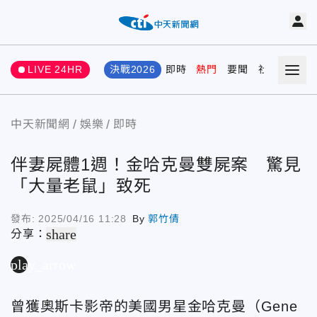
LIVE 24HR
決戰2026
即時
熱門
要聞
社會
娛樂
中天新聞網
娛樂
即時
伴妻屍體1週！金哈克曼雙屍案 驚見
「大量老鼠」致死
發布:
2025/04/16 11:28
By
郭竹倩
share
分享：
play_arrow
曾獲奧斯卡影帝的美國男星金哈克曼（Gene