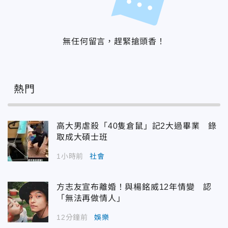
無任何留言，趕緊搶頭香！
熱門
高大男虐殺「40隻倉鼠」記2大過畢業 錄
取成大碩士班
1小時前
社會
方志友宣布離婚！與楊銘威12年情變 認
「無法再做情人」
12分鐘前
娛樂