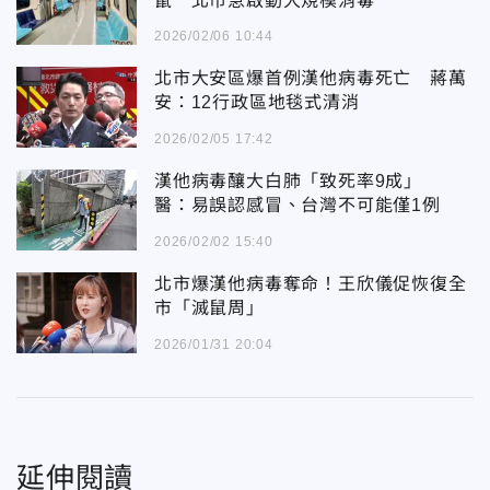
鼠 北市急啟動大規模消毒
2026/02/06 10:44
北市大安區爆首例漢他病毒死亡 蔣萬
安：12行政區地毯式清消
2026/02/05 17:42
漢他病毒釀大白肺「致死率9成」
醫：易誤認感冒、台灣不可能僅1例
2026/02/02 15:40
北市爆漢他病毒奪命！王欣儀促恢復全
市「滅鼠周」
2026/01/31 20:04
延伸閱讀