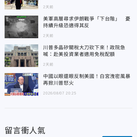
2天前
美軍高層尋求伊朗戰爭「下台階」 憂
持續升級恐適得其反
2天前
川普多晶矽關稅大刀砍下來！政院急
喊：赴美投資業者適用免稅配額
2天前
中國以眼還眼反制美國！白宮洩密風暴
再掀川普怒火
2026/08/07 20:25
留言衝人氣