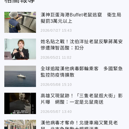
漢神巨蛋海港Buffet老鼠逃竄 衛生局
擬罰3萬元以上
2026/07/27 15:43
姓名貼之戰！沈伯洋扯老鼠反擊蔣萬安
慘遭陳智菡酸：扣分
2026/05/21 11:02
全球追蹤漢他病毒郵輪乘客 多國緊急
監控防疫情擴散
2026/05/08 15:10
高雄又現鼠跡！「三隻老鼠逛大街」影
片曝 網酸：一定是北鼠南送
2026/05/07 13:40
漢他病毒才奪命！北捷車廂又驚見老