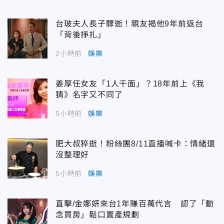
台玻夫人長子驟逝！親友揭他9年前返台
「背後掙扎」
2小時前
娛樂
姜厚任女友「1人千面」？18年前上《我
猜》名字又不同了
5小時前
娛樂
肥大叔猝逝！粉絲團8/11直播喊卡：情緒還
沒整理好
5小時前
娛樂
直擊/金娜妍來台1年賺百萬代言 認了「動
念買房」鬆口置產規劃