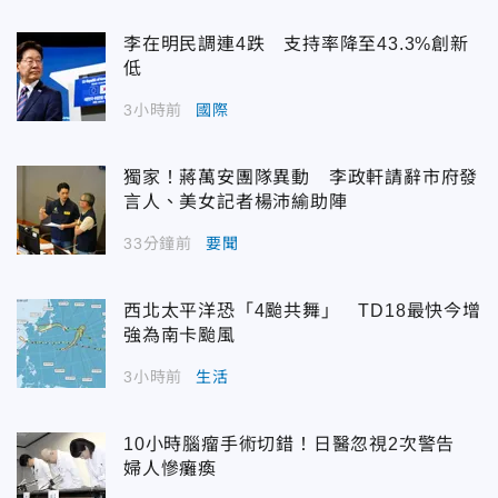
李在明民調連4跌 支持率降至43.3%創新
低
3小時前
國際
獨家！蔣萬安團隊異動 李政軒請辭市府發
言人、美女記者楊沛緰助陣
33分鐘前
要聞
西北太平洋恐「4颱共舞」 TD18最快今增
強為南卡颱風
3小時前
生活
10小時腦瘤手術切錯！日醫忽視2次警告
婦人慘癱瘓