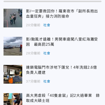
影/一定要救回你！羅東夜市「副所長抱出
血童狂奔」接力消防搶命
20分鐘前
社會
影/颱風才遠離！男開車違闖八里紅海灘受
困 最高罰25萬
28分鐘前
社會
連鎖電腦門市涉地下匯兌！4年洗錢2.6億
負責人遭逮
37分鐘前
社會
高大男虐殺「40隻倉鼠」記2大過畢業 錄
取成大碩士班