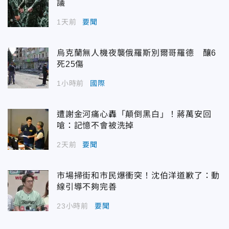
議
1天前
要聞
烏克蘭無人機夜襲俄羅斯別爾哥羅德 釀6
死25傷
1小時前
國際
遭謝金河痛心轟「顛倒黑白」！蔣萬安回
嗆：記憶不會被洗掉
2天前
要聞
市場掃街和市民爆衝突！沈伯洋道歉了：動
線引導不夠完善
23小時前
要聞