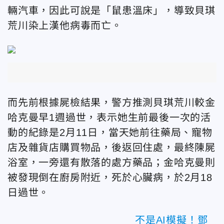
輛汽車，因此可說是「鼠患溫床」，導致
貝琪
荒川染上漢他病毒而亡。
而先前根據屍檢結果，警方推測貝琪荒川較金
哈克曼早1週過世，表示她生前最後一次的活
動的紀錄是2月11日，當天她前往藥局、寵物
店及雜貨店購買物品，後返回住處，最終陳屍
浴室，一旁還有散落的處方藥品；金哈克曼則
被發現倒在廚房附近，
死於心臟病
，於2月18
日過世
。
不是AI模擬！鄧