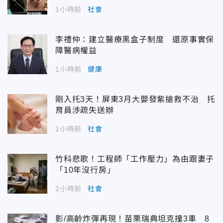
1小時前
社會
李禮仲：建立醫療黑盒子制度 還原事實保
障醫病權益
1小時前
健康
剛入托3天！屏東3月大嬰發紫搶救不治 托
育員涉疏失送辦
1小時前
社會
竹科悲歌！工程師「工作壓力」為由跟妻子
「10年沒行房」
2小時前
社會
影/高齡炸彈再現！苗栗瑞典坦克撞3車 8