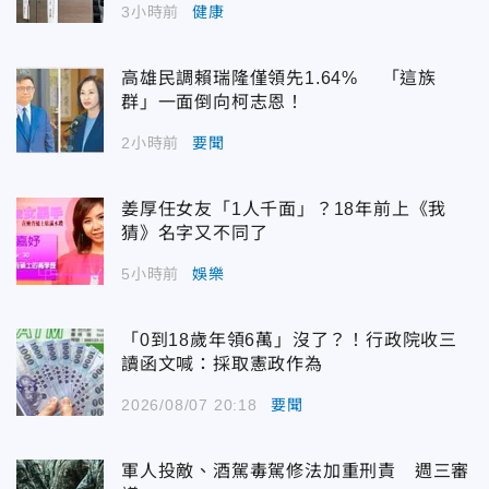
3小時前
健康
高雄民調賴瑞隆僅領先1.64% 「這族
群」一面倒向柯志恩！
2小時前
要聞
姜厚任女友「1人千面」？18年前上《我
猜》名字又不同了
5小時前
娛樂
「0到18歲年領6萬」沒了？！行政院收三
讀函文喊：採取憲政作為
2026/08/07 20:18
要聞
軍人投敵、酒駕毒駕修法加重刑責 週三審