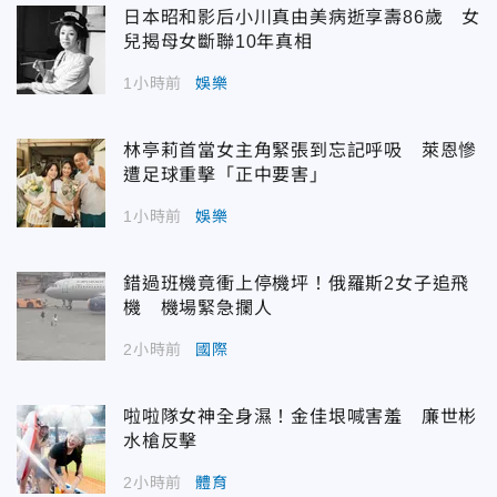
日本昭和影后小川真由美病逝享壽86歲 女
兒揭母女斷聯10年真相
1小時前
娛樂
林亭莉首當女主角緊張到忘記呼吸 萊恩慘
遭足球重擊「正中要害」
1小時前
娛樂
錯過班機竟衝上停機坪！俄羅斯2女子追飛
機 機場緊急攔人
2小時前
國際
啦啦隊女神全身濕！金佳垠喊害羞 廉世彬
水槍反擊
2小時前
體育