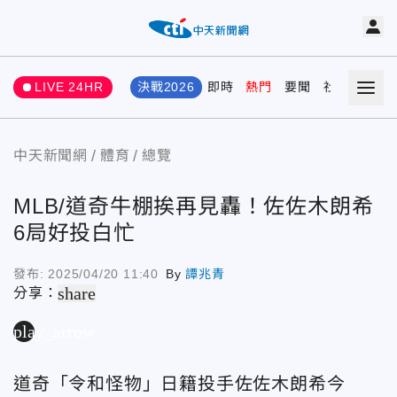
LIVE 24HR
決戰2026
即時
熱門
要聞
社會
娛樂
中天新聞網
體育
總覽
MLB/道奇牛棚挨再見轟！佐佐木朗希
6局好投白忙
發布:
2025/04/20 11:40
By
譚兆青
share
分享：
play_arrow
道奇「令和怪物」日籍投手佐佐木朗希今