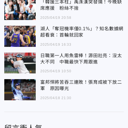
「韓援三本柱」禹洙漢突發燒！今晚缺
席應援 粉絲不捨
2025/04/19 20:58
湖人「奪冠機率僅0.1%」？知名數據網
超看衰：首輪就回家
2025/04/19 16:33
日職第一人用魚雷棒！源田壯亮：沒太
大不同 中職最快下周跟進
2025/04/19 10:50
富邦悍將苦吞三連敗！張育成被下放二
軍 原因曝光
2025/04/18 21:30