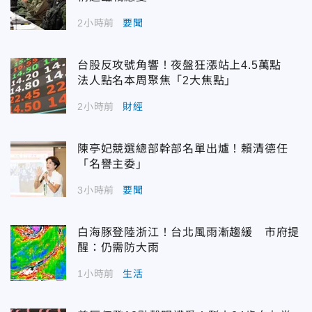
2小時前
要聞
台股反攻號角響！夜盤狂漲站上4.5萬點
法人點名本周聚焦「2大焦點」
2小時前
財經
陳亭妃競選總部幹部名單出爐！賴清德任
「名譽主委」
3小時前
要聞
白海豚登陸浙江！台北風雨漸趨緩 市府提
醒：仍需防大雨
1小時前
生活