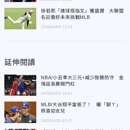
徐若熙「速球搭指叉」獲盛讚 大聯盟
名記看好未來挑戰MLB
2026/04/09 13:16
延伸閱讀
NBA/小丑準大三元+威少致勝防守 金
塊延長賽開門紅
2025/04/20 10:41
MLB/大谷翔平當爸了！ 曬「腳ㄚ」
照喜迎女兒
2025/04/20 07:47