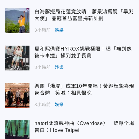
白海豚攪局花蓮竟放晴！蕭景鴻擺脫「旱災
大使」 品冠首訪富里揭新計劃
3小時前
娛樂
夏和熙備賽HYROX挑戰極限！曝「痛到像
被卡車撞」操到雙手長繭
3小時前
娛樂
樂團「淺堤」成軍10年開唱！黃鐙輝驚喜現
身合體 笑喊：相見恨晚
3小時前
娛樂
natori北流飆神曲〈Overdose〉 燃爆全場
告白：I love Taipei