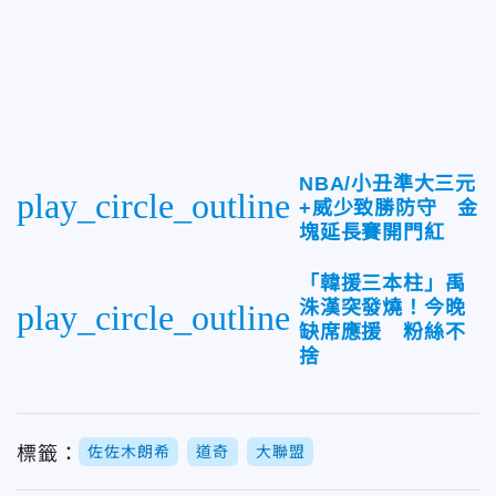
NBA/小丑準大三元
play_circle_outline
+威少致勝防守 金
塊延長賽開門紅
「韓援三本柱」禹
洙漢突發燒！今晚
play_circle_outline
缺席應援 粉絲不
捨
標籤：
佐佐木朗希
道奇
大聯盟