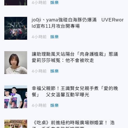
4小時前
娛樂
jo0ji、yama強碰白海豚仍爆滿 UVERwor
ld宣布11月攻台開專場
4小時前
娛樂
讓助理颱風天站陽台「肉身護植栽」惹議
愛莉莎莎喊冤：他不會被吹走
4小時前
娛樂
幸福父親節！王識賢女兒親手煮「愛的晚
餐」 父女溫馨互動罕曝光
4小時前
娛樂
《吃桌》前進紐約時報廣場辦婚宴！ 浩