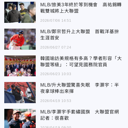
MLB/旅美3年終於等到機會 高祐錫轉
戰雙城將上大聯盟
2026/07/06 14:51
MLB/鄭宗哲升上大聯盟 首戰洋基拚
生涯首安
2026/06/27 07:24
韓國瑜訪美規格有多高？學者形容「大
聯盟等級」：可望見國務院官員
2026/06/23 10:03
MLB/升大聯盟驚喜失眠 李灝宇：半
夜拿球棒出來揮
2026/04/19 10:53
MLB/李灝宇手套繡國旗 大聯盟官網
記者：很喜歡
2026/04/19 09:00