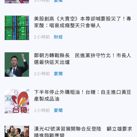
3小時前
要聞
美股創高《大賣空》本尊卻喊要股災了！專
家酸：唱衰成癮整天只會嚇人
2小時前
財經
鄭朝方轉戰縣長 民進黨拚守竹北！市長人
選最快這天出爐
2小時前
要聞
下半年停止外購粗油！台糖：自主進口黃豆
產製成品油
1小時前
要聞
漢光42號演習展開聯合反登陸 顧立雄要求
精進臨戰應變