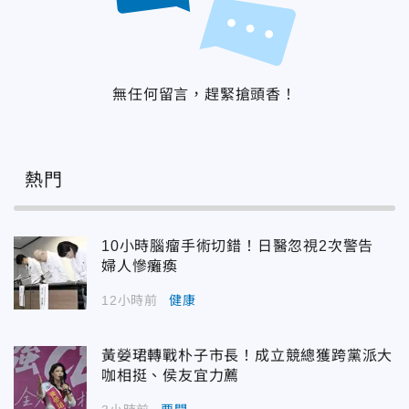
無任何留言，趕緊搶頭香！
熱門
10小時腦瘤手術切錯！日醫忽視2次警告
婦人慘癱瘓
12小時前
健康
黃嫈珺轉戰朴子市長！成立競總獲跨黨派大
咖相挺、侯友宜力薦