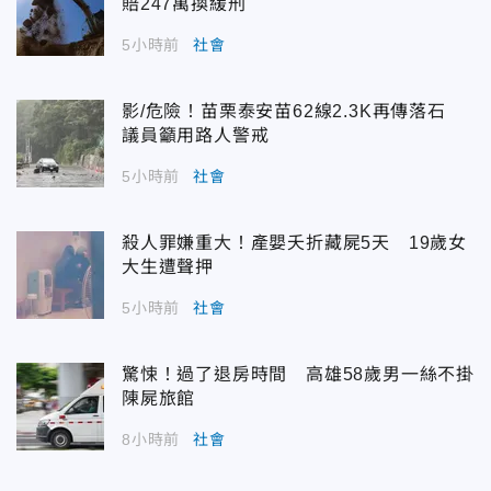
賠247萬換緩刑
5小時前
社會
影/危險！苗栗泰安苗62線2.3K再傳落石
議員籲用路人警戒
5小時前
社會
殺人罪嫌重大！產嬰夭折藏屍5天 19歲女
大生遭聲押
5小時前
社會
驚悚！過了退房時間 高雄58歲男一絲不掛
陳屍旅館
8小時前
社會