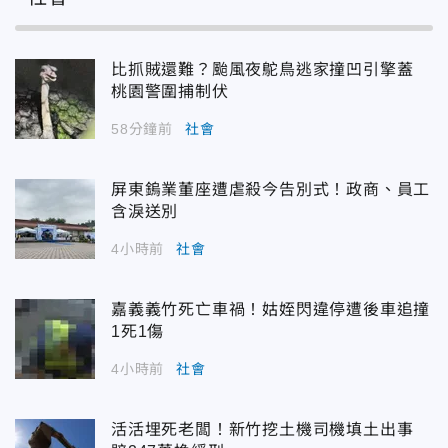
比抓賊還難？颱風夜鴕鳥逃家撞凹引擎蓋
桃園警圍捕制伏
58分鐘前
社會
屏東鎢業董座遭虐殺今告別式！政商、員工
含淚送別
4小時前
社會
嘉義義竹死亡車禍！姑姪閃違停遭後車追撞
1死1傷
4小時前
社會
活活埋死老闆！新竹挖土機司機填土出事