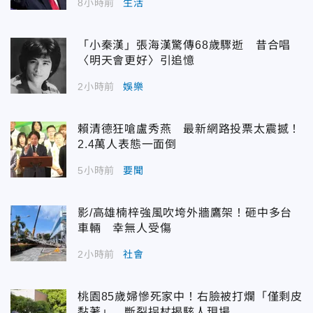
8小時前
生活
「小秦漢」張海漢驚傳68歲驟逝 昔合唱
〈明天會更好〉引追憶
2小時前
娛樂
賴清德狂嗆盧秀燕 最新網路投票太震撼！
2.4萬人表態一面倒
5小時前
要聞
影/高雄楠梓強風吹垮外牆鷹架！砸中多台
車輛 幸無人受傷
2小時前
社會
桃園85歲婦慘死家中！右臉被打爛「僅剩皮
黏著」 斷裂拐杖揭駭人現場