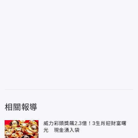
相關報導
威力彩頭獎飆2.3億！3生肖迎財富曙
光 現金湧入袋