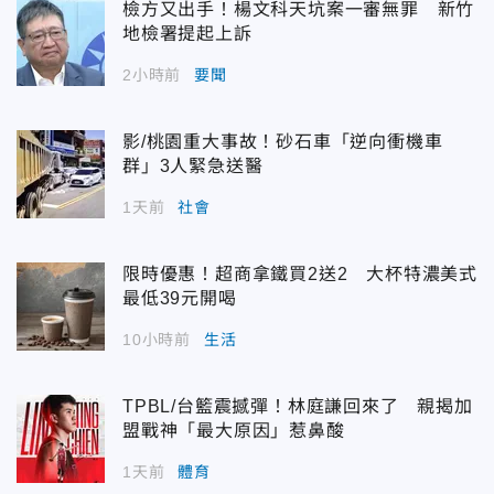
檢方又出手！楊文科天坑案一審無罪 新竹
地檢署提起上訴
2小時前
要聞
影/桃園重大事故！砂石車「逆向衝機車
群」3人緊急送醫
1天前
社會
限時優惠！超商拿鐵買2送2 大杯特濃美式
最低39元開喝
10小時前
生活
TPBL/台籃震撼彈！林庭謙回來了 親揭加
盟戰神「最大原因」惹鼻酸
1天前
體育