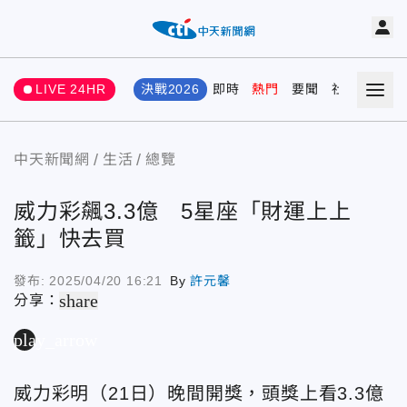
LIVE 24HR
決戰2026
即時
熱門
要聞
社會
娛樂
中天新聞網
生活
總覽
威力彩飆3.3億 5星座「財運上上
籤」快去買
發布:
2025/04/20 16:21
By
許元馨
share
分享：
play_arrow
威力彩明（21日）晚間開獎，頭獎上看3.3億