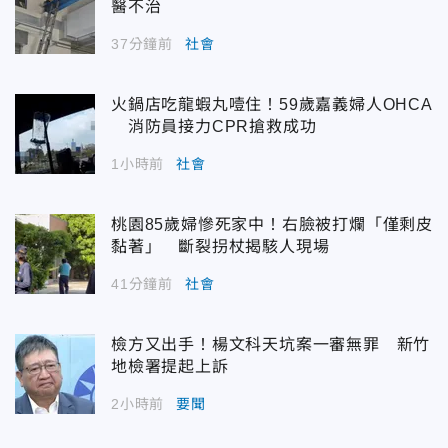
醫不治
37分鐘前
社會
火鍋店吃龍蝦丸噎住！59歲嘉義婦人OHCA
消防員接力CPR搶救成功
1小時前
社會
桃園85歲婦慘死家中！右臉被打爛「僅剩皮
黏著」 斷裂拐杖揭駭人現場
41分鐘前
社會
檢方又出手！楊文科天坑案一審無罪 新竹
地檢署提起上訴
2小時前
要聞