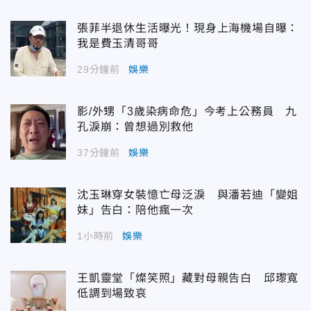
張菲半退休生活曝光！現身上海機場自曝：
我是費玉清哥哥
29分鐘前
娛樂
影/外甥「3歲染病命危」今考上公務員 九
孔淚崩：曾想過別救他
37分鐘前
娛樂
沈玉琳穿女裝憶亡母泛淚 與潘若迪「變姐
妹」告白：陪他瘋一次
1小時前
娛樂
王凱靈堂「燦笑照」藏對母親告白 邱瓈寬
低調到場致哀