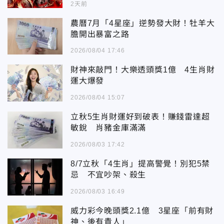
2天前
農曆7月「4星座」逆勢發大財！牡羊大
膽開出暴富之路
2026/08/04 17:46
財神來敲門！大樂透頭獎1億 4生肖財
運大爆發
2026/08/04 15:07
立秋5生肖財運好到破表！賺錢雷達超
敏銳 肖豬金庫滿滿
2026/08/03 17:42
8/7立秋「4生肖」提高警覺！別犯5禁
忌 不宜吵架、殺生
2026/08/03 16:49
威力彩今晚頭獎2.1億 3星座「前有財
神、後有貴人」