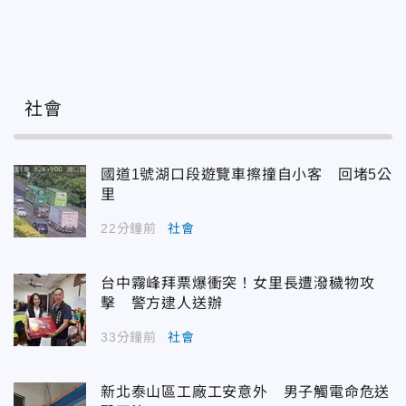
社會
國道1號湖口段遊覽車擦撞自小客 回堵5公
里
22分鐘前
社會
台中霧峰拜票爆衝突！女里長遭潑穢物攻
擊 警方逮人送辦
33分鐘前
社會
新北泰山區工廠工安意外 男子觸電命危送