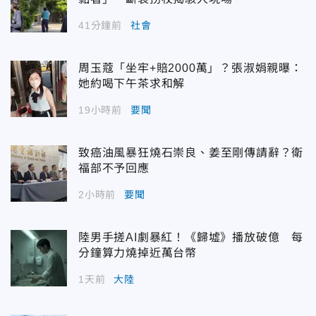
41分鐘前
社會
周玉蔻「坐牢+賠2000萬」？張淑娟親曝：
她約喝下午茶求和解
19小時前
要聞
致癌油風暴狂燒石崇良、姜至剛傳請辭？衛
福部不予回應
2小時前
要聞
陸男手搓AI劇暴紅！《歸墟》播放破億 每
分鐘算力燒掉近萬台幣
1天前
大陸