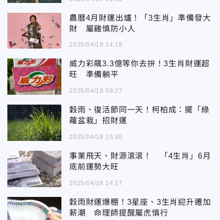
農曆4月財運出爐！「3生肖」準備發大
財 屬雞慎防小人
2025/04/19 14:18
威力彩飆3.3億等你去拚！3生肖財運超
旺 準備躺平
2025/04/19 09:27
穀雨、復活節同一天！柯柏成：擺「綠
蘿盆栽」招財運
2025/04/18 15:30
事業飛天、財源滾滾！ 「4生肖」6月
底前運勢大旺
2025/04/18 14:17
穀雨財運爆棚！3星座、3生肖迎升遷加
薪潮 命理師提醒屬虎慎行