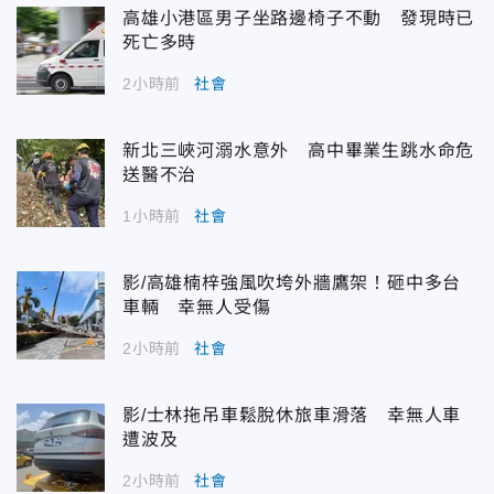
高雄小港區男子坐路邊椅子不動 發現時已
死亡多時
2小時前
社會
新北三峽河溺水意外 高中畢業生跳水命危
送醫不治
1小時前
社會
影/高雄楠梓強風吹垮外牆鷹架！砸中多台
車輛 幸無人受傷
2小時前
社會
影/士林拖吊車鬆脫休旅車滑落 幸無人車
遭波及
2小時前
社會