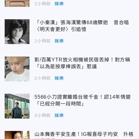
2小時前
娛樂
「小秦漢」張海漢驚傳68歲驟逝 昔合唱
〈明天會更好〉引追憶
2小時前
娛樂
影/百萬YTR放火相機被民宿丟掉！對方稱
「以為是按摩棒誤丟」惹議
2小時前
娛樂
5566小刀證實離婚台玻千金！認14年情變
「已經分開一段時間」
3小時前
娛樂
山本舞香平安生產！IG報喜母子均安 升格