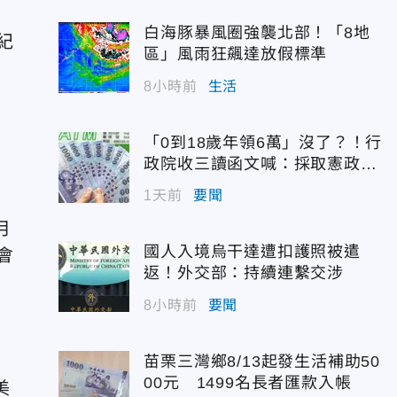
，
白海豚暴風圈強襲北部！「8地
紀
區」風雨狂飆達放假標準
8小時前
生活
「0到18歲年領6萬」沒了？！行
政院收三讀函文喊：採取憲政作
為
1天前
要聞
月
國人入境烏干達遭扣護照被遣
會
返！外交部：持續連繫交涉
8小時前
要聞
苗栗三灣鄉8/13起發生活補助50
00元 1499名長者匯款入帳
美