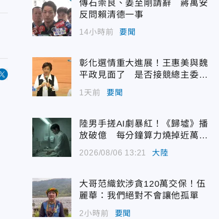
傳石崇良、姜至剛請辭 蔣萬安
反問賴清德一事
14小時前
要聞
彰化選情重大進展！王惠美與魏
平政見面了 是否接競總主委態
度曝光
1天前
要聞
陸男手搓AI劇暴紅！《歸墟》播
放破億 每分鐘算力燒掉近萬台
幣
2026/08/06 13:21
大陸
大哥范織欽涉貪120萬交保！伍
麗華：我們絕對不會讓他孤單
2小時前
要聞