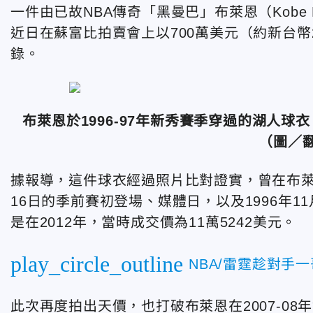
一件由已故NBA傳奇「黑曼巴」布萊恩（Kobe B
近日在蘇富比拍賣會上以700萬美元（約新台幣2
錄。
布萊恩於1996-97年新秀賽季穿過的湖人球
（圖／
據報導，這件球衣經過照片比對證實，曾在布
16日的季前賽初登場、媒體日，以及1996年
是在2012年，當時成交價為11萬5242美元。
play_circle_outline
NBA/雷霆趁對手
此次再度拍出天價，也打破布萊恩
在2007-0