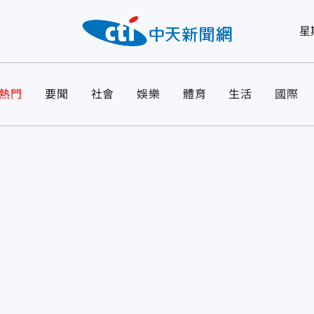
星
熱門
要聞
社會
娛樂
體育
生活
國際