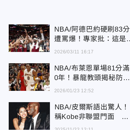
NBA/阿德巴約硬刷83分
遭罵爆！專家批：這是
辱Kobe的81分
2026/03/11 16:17
NBA/布萊恩單場81分滿
0年！暴龍教頭揭秘防
全沒用
2026/01/23 12:52
NBA/皮爾斯語出驚人！
稱Kobe非聯盟門面 歷
史地位遭質疑
2025/11/22 12:11