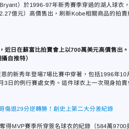
ryant）於1996-97年新秀賽季穿過的湖人球衣
.27億元）高價售出，刷新Kobe相關商品的拍賣
衣，近日在蘇富比拍賣會上以700萬美元高價售出。
翻攝自推特）
萊恩
的新秀年登場7場比賽中穿著，包括1996年10
11月3日的例行賽處女秀。這件球衣上一次現身拍賣
一哥傷退29分逆轉勝！創史上第二大分差紀錄
8年奪得MVP賽季所穿簽名球衣的紀錄（584萬9700