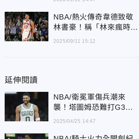
NBA/熱火傳奇韋德致敬
林書豪！稱「林來瘋時K
obe和詹皇滾邊站」
2025/09/11 15:12
延伸閱讀
NBA/衛冕軍傷兵潮來
襲！塔圖姆恐難打G3
大鎖哈勒戴也受傷
2025/04/25 14:47
NBA/騎士火力全開創紀