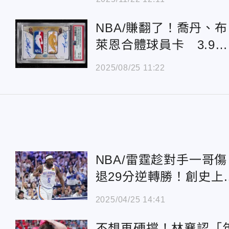
NBA/賺翻了！喬丹、布
萊恩合體球員卡 3.9億
售出
2025/08/25 11:22
NBA/雷霆趁對手一哥傷
退29分逆轉勝！創史上
二大分差紀錄
2025/04/25 14:41
不想再硬撐！林襄認「