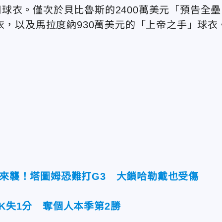
球衣。僅次於貝比魯斯的2400萬美元「預告全壘
衣，以及馬拉度納930萬美元的「上帝之手」球衣
潮來襲！塔圖姆恐難打G3 大鎖哈勒戴也受傷
6K失1分 奪個人本季第2勝