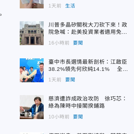
1天前
生活
。
川普多晶矽關稅大刀砍下來！政
院急喊：赴美投資業者適用免稅
配額
16小時前
要聞
臺中市長選情最新剖析：江啟臣
38.2%領先何欣純14.1% 全世
代支持度全面居首
1天前
要聞
慈濟遭詐成政治攻防 徐巧芯：
綠為陳時中接閣揆鋪路
10小時前
要聞