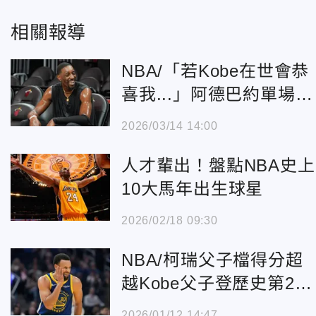
相關報導
NBA/「若Kobe在世會恭
喜我...」阿德巴約單場83
分曝心情
2026/03/14 14:00
人才輩出！盤點NBA史上
10大馬年出生球星
2026/02/18 09:30
NBA/柯瑞父子檔得分超
越Kobe父子登歷史第2！
只輸詹皇父子超狂紀錄
2026/01/12 14:47