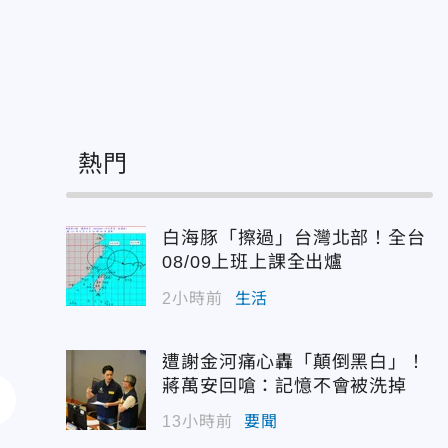
熱門
白海豚「擦過」台灣北部！全台
08/09上班上課全出爐
2小時前
生活
遭謝金河痛心轟「顛倒黑白」！
蔣萬安回嗆：記憶不會被洗掉
13小時前
要聞