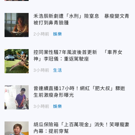
禾浩辰新劇遭「水刑」險窒息 暴瘦變文青
被打到鼻青臉腫
2小時前
娛樂
控同業性騷7年風波後首更新 「車界女
神」李冠儀：重返駕駛座
3小時前
生活
曾連續直播17小時！網紅「肥大叔」驟逝
生前激瘦身形曝光
3小時前
娛樂
胡瓜保險箱「上百萬現金」消失！笑曝寵妻
內幕：提前穿幫