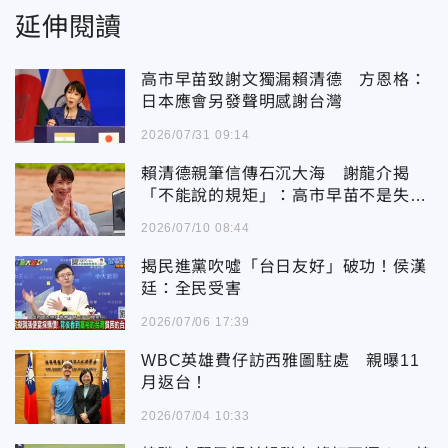
延伸閱讀
高市早苗致謝文獨漏賴清德 方恩格：
日本應會另發聲明感謝台灣
2026/07/31 09:14
賴清德親筆信傳石沉大海 謝龍介揭
「不能說的規矩」：高市早苗不是失
禮！
2026/07/10 08:44
揭民進黨吹噓「台日友好」破功！侯漢
廷：全民受害
2026/07/06 17:39
WBC英雄費仔訪西雅圖駐處 親曝11
月返台！
2026/07/04 10:33