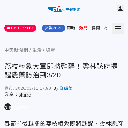
LIVE 24HR
決戰2026
即時
熱門
要聞
社會
娛樂
中天新聞網
生活
總覽
荔枝椿象大軍即將甦醒！雲林縣府提
醒農藥防治到3/20
發布:
2026/02/11 17:50
By
鄭媚華
share
分享：
play_arrow
春節前後越冬的荔枝椿象即將甦醒，雲林縣府