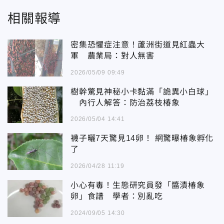
相關報導
密集恐懼症注意！蘆洲街道見紅蟲大
軍 農業局：對人無害
2026/05/09 09:49
樹幹驚見神秘小卡黏滿「詭異小白球」
內行人解答：防治荔枝椿象
2026/05/04 14:41
襪子曬7天驚見14卵！ 網驚曝椿象孵化
了
2026/04/28 11:19
小心有毒！生態研究員發「醬漬椿象
卵」食譜 學者：別亂吃
2024/09/05 14:30