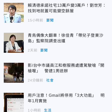
賴清德承諾社宅13萬戶變3萬戶！劉世芳：
找到地就蓋可能變空餘屋
15小時前
要聞
青鳥偶像大翻車！徐佳青「帶兒子登東沙
島」監察院調查出爐
2天前
要聞
影/台中市議員江和樹服務處遭駕駛嗆「開
槍喔」 警逮1男送辦
24分鐘前
社會
用戶注意！Gmail將停用「3大功能」 明
年1月實施
1小時前
生活