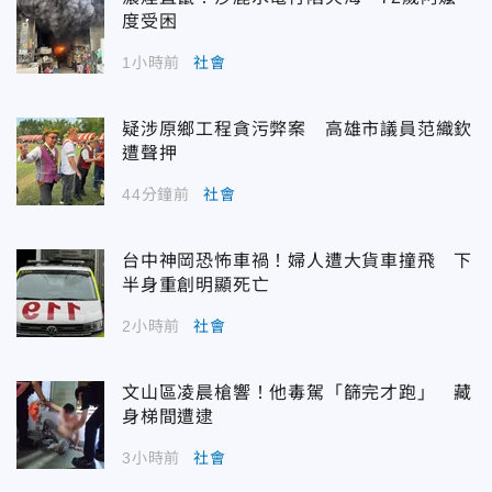
度受困
1小時前
社會
疑涉原鄉工程貪污弊案 高雄市議員范織欽
遭聲押
44分鐘前
社會
台中神岡恐怖車禍！婦人遭大貨車撞飛 下
半身重創明顯死亡
2小時前
社會
文山區凌晨槍響！他毒駕「篩完才跑」 藏
身梯間遭逮
3小時前
社會