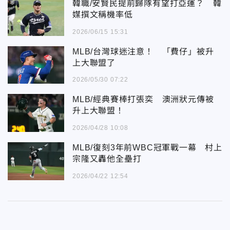
韓職/安賢民提前歸隊有望打亞運？ 韓
媒撰文稱機率低
2026/06/15 15:31
MLB/台灣球迷注意！ 「費仔」被升
上大聯盟了
2026/05/30 07:22
MLB/經典賽棒打張奕 澳洲狀元傳被
升上大聯盟！
2026/04/28 10:08
MLB/復刻3年前WBC冠軍戰一幕 村上
宗隆又轟他全壘打
2026/04/22 12:54