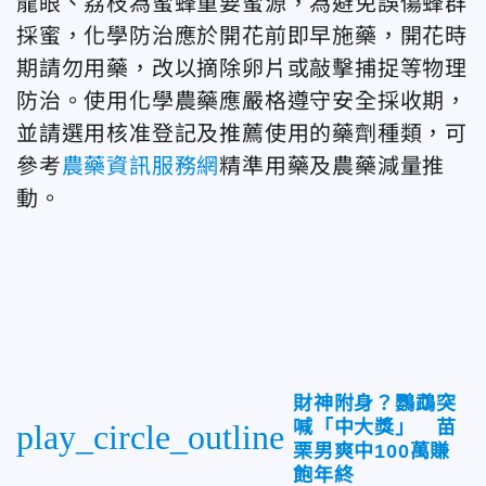
龍眼、荔枝為蜜蜂重要蜜源，為避免誤傷蜂群
採蜜，化學防治應於開花前即早施藥，開花時
期請勿用藥，改以摘除卵片或敲擊捕捉等物理
防治。使用化學農藥應嚴格遵守安全採收期，
並請選用核准登記及推薦使用的藥劑種類，可
參考
農藥資訊服務網
精準用藥及農藥減量推
動。
財神附身？鸚鵡突
喊「中大獎」 苗
play_circle_outline
栗男爽中100萬賺
飽年終