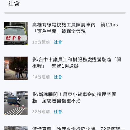
社會
高雄有線電視施工員陳屍車內 躺12hrs
「窗戶半開」被保全發現
18分鐘前
社會
影/台中市議員江和樹服務處遭駕駛嗆「開
槍喔」 警逮1男送辦
24分鐘前
社會
影/斷魂瞬間！屏東小貨車逆向撞民宅圍
牆 駕駛送醫傷重不治
32分鐘前
社會
濃煙直竄！沙鹿水電行陷火海 72歲阿嬤一