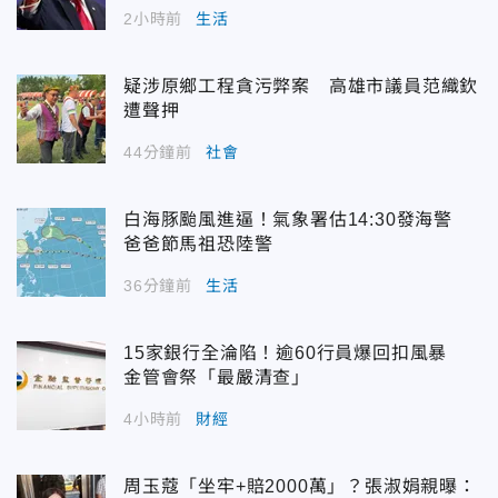
2小時前
生活
疑涉原鄉工程貪污弊案 高雄市議員范織欽
遭聲押
44分鐘前
社會
白海豚颱風進逼！氣象署估14:30發海警
爸爸節馬祖恐陸警
36分鐘前
生活
15家銀行全淪陷！逾60行員爆回扣風暴
金管會祭「最嚴清查」
4小時前
財經
周玉蔻「坐牢+賠2000萬」？張淑娟親曝：