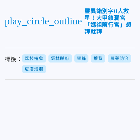
靈異錯別字/I人救
星！大甲鎮瀾宮
play_circle_outline
「媽祖隨行宮」想
拜就拜
荔枝椿象
雲林縣府
蜜蜂
葉背
農藥防治
標籤：
皮膚潰爛