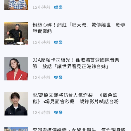
12小時前
娛樂
粉絲心碎！網紅「肥大叔」驚傳離世 粉專
證實噩耗
13小時前
娛樂
JJA壓軸卡司曝光！孫淑媚首登國際音樂
節 放話「讓世界看見正港辣台妹」
13小時前
娛樂
影/高橋文哉將訪台人氣炸裂！《藍色監
獄》5場見面會秒殺 親錄影片喊話台粉
13小時前
娛樂
李翊君遭傳婚變、女兒非親生 氣炸現身駁