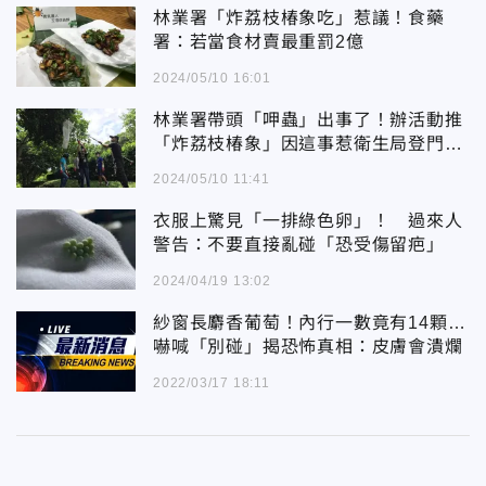
林業署「炸荔枝椿象吃」惹議！食藥
署：若當食材賣最重罰2億
2024/05/10 16:01
林業署帶頭「呷蟲」出事了！辦活動推
「炸荔枝椿象」因這事惹衛生局登門關
切
2024/05/10 11:41
衣服上驚見「一排綠色卵」！ 過來人
警告：不要直接亂碰「恐受傷留疤」
2024/04/19 13:02
紗窗長麝香葡萄！內行一數竟有14顆…
嚇喊「別碰」揭恐怖真相：皮膚會潰爛
2022/03/17 18:11