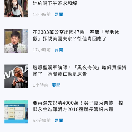
她約喝下午茶求和解
13小時前
要聞
花2383萬公帑出國47趟 春節「就地休
假」探親美國夫家？徐佳青回應了
17小時前
要聞
遭爆藍網軍講師！「黑夜奇俠」暗網買個資
慘了 她曝黃仁勳是原告
1小時前
要聞
要再選先說清4000萬！吳子嘉秀票據 控
鄭永金為鄭朝方2018選縣長籌錢未還
53分鐘前
要聞