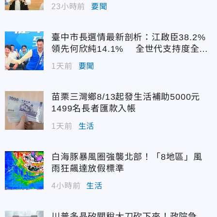
23小時前
要聞
臺中市長選情最新剖析：江啟臣38.2%
領先何欣純14.1% 全世代支持度全面
居首
1天前
要聞
苗栗三灣鄉8/13起發生活補助5000元
1499名長者匯款入帳
1天前
生活
白海豚暴風圈強襲北部！「8地區」風
雨狂飆達放假標準
4小時前
生活
川普多晶矽關稅大刀砍下來！政院急