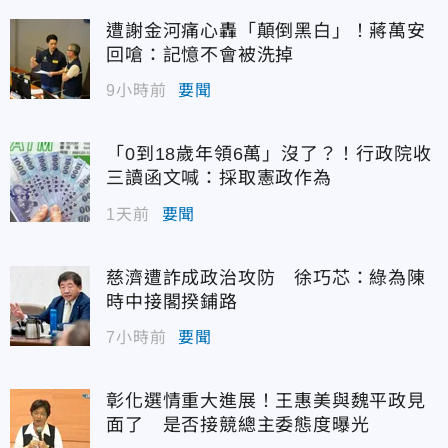
遭謝金河痛心轟「顛倒黑白」！蔣萬安
回嗆：記憶不會被洗掉
9小時前
要聞
「0到18歲年領6萬」沒了？！行政院收
三讀函文喊：採取憲政作為
1天前
要聞
慈濟遭詐成政治攻防 徐巧芯：綠為陳
時中接閣揆鋪路
7小時前
要聞
彰化選情重大進展！王惠美與魏平政見
面了 是否接競總主委態度曝光