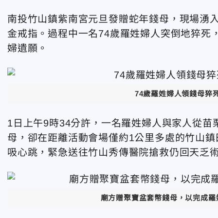
南投竹山鎮紫南宮元旦發贈蛇年錢母，現場湧入
金戒指。過程中一名74歲羅姓婦人突倒地猝死
婦遺願。
74歲羅姓婦人領錢母猝
1日上午9時34分許，一名羅姓婦人與家人從
母，卻在距離活動會場僅約1公里多處的竹山鎮
吸心跳，緊急送往竹山秀傳醫院搶救仍回天乏
廟方贈聚寶盆套幣錢母，以完成羅