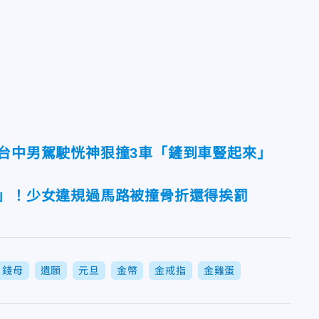
！台中男駕駛恍神狠撞3車「鏟到車豎起來」
獄」！少女違規過馬路被撞骨折還得挨罰
錢母
遺願
元旦
金幣
金戒指
金雞蛋