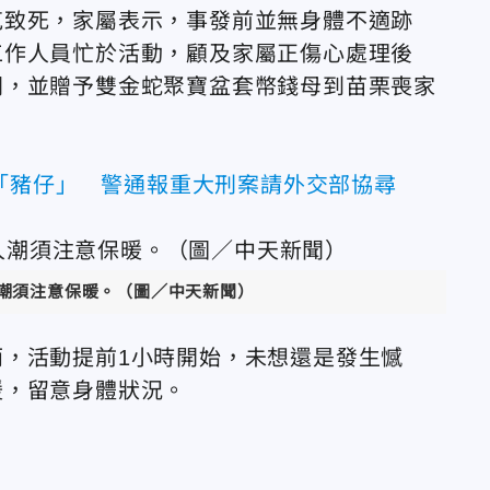
克致死，家屬表示，事發前並無身體不適跡
工作人員忙於活動，顧及家屬正傷心處理後
問，並贈予雙金蛇聚寶盆套幣錢母到苗栗喪家
「豬仔」 警通報重大刑案請外交部協尋
潮須注意保暖。（圖／中天新聞）
，活動提前1小時開始，未想還是發生憾
暖，留意身體狀況。