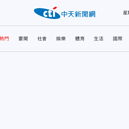
星
熱門
要聞
社會
娛樂
體育
生活
國際