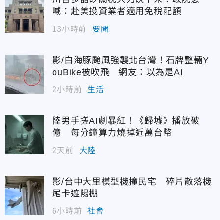
喊：赴美投資業者適用免稅配額
13小時前
要聞
影/白海豚颱風強襲北台灣！石牌整輛Y
ouBike被吹飛 網友：以為是AI
2小時前
生活
陸男手搓AI劇暴紅！《歸墟》播放破
億 每分鐘算力燒掉近萬台幣
2天前
大陸
影/台中大里模型機撞民宅 碎片散落機
尾卡遮陽棚
6小時前
社會