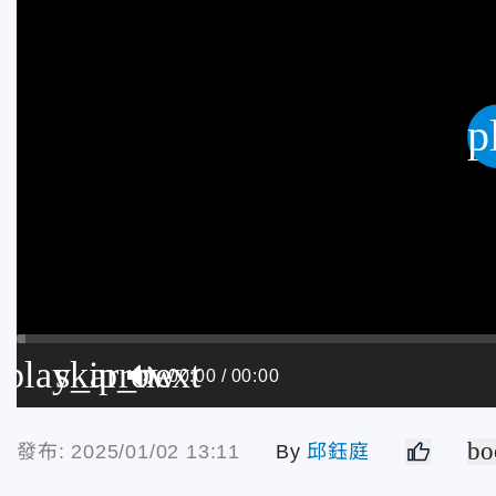
p
play_arrow
skip_next
00:00
00:00
bo
發布: 2025/01/02 13:11
By
邱鈺庭