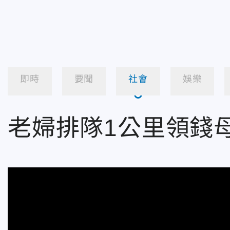
即時
要聞
社會
娛樂
老婦排隊1公里領錢