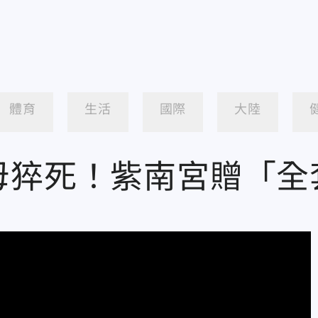
體育
生活
國際
大陸
母猝死！紫南宮贈「全