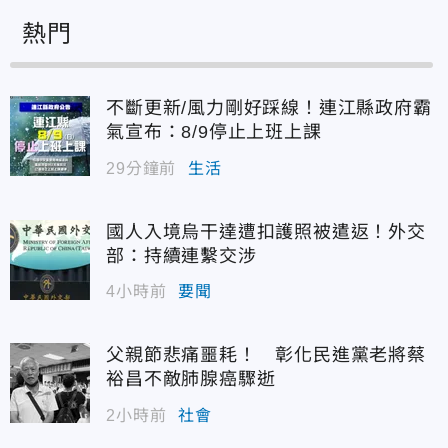
熱門
不斷更新/風力剛好踩線！連江縣政府霸
氣宣布：8/9停止上班上課
29分鐘前
生活
國人入境烏干達遭扣護照被遣返！外交
部：持續連繫交涉
4小時前
要聞
父親節悲痛噩耗！ 彰化民進黨老將蔡
裕昌不敵肺腺癌驟逝
2小時前
社會