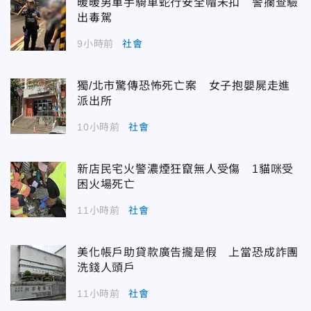
暖暖男單手騎車蛇行安全帽未扣 警攔查驗
出毒駕
9小時前
社會
獨/北市驚傳恐怖死亡案 女子抱嬰屍走進
派出所
10小時前
社會
新店民宅火警濃煙狂竄無人受傷 1貓咪受
困火場死亡
11小時前
社會
美化帳戶助貸款廣告攏是假 上當恐成詐團
洗錢人頭戶
11小時前
社會