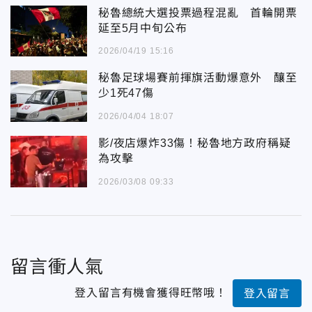
秘魯總統大選投票過程混亂 首輪開票
延至5月中旬公布
2026/04/19 15:16
秘魯足球場賽前揮旗活動爆意外 釀至
少1死47傷
2026/04/04 18:07
影/夜店爆炸33傷！秘魯地方政府稱疑
為攻擊
2026/03/08 09:33
留言衝人氣
登入留言有機會獲得旺幣哦！
登入留言