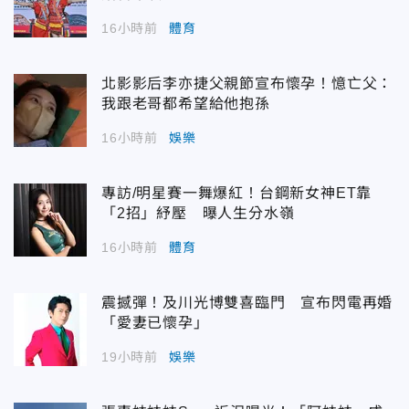
16小時前
體育
北影影后李亦捷父親節宣布懷孕！憶亡父：
我跟老哥都希望給他抱孫
16小時前
娛樂
專訪/明星賽一舞爆紅！台鋼新女神ET靠
「2招」紓壓 曝人生分水嶺
16小時前
體育
震撼彈！及川光博雙喜臨門 宣布閃電再婚
「愛妻已懷孕」
19小時前
娛樂