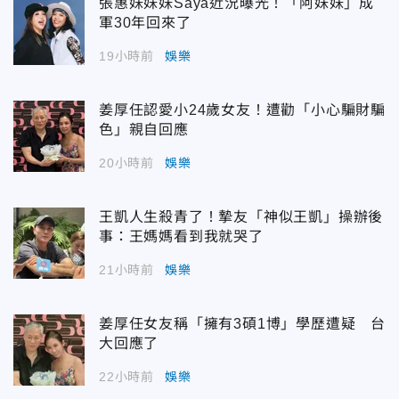
張惠妹妹妹Saya近況曝光！「阿妹妹」成
軍30年回來了
19小時前
娛樂
姜厚任認愛小24歲女友！遭勸「小心騙財騙
色」親自回應
20小時前
娛樂
王凱人生殺青了！摯友「神似王凱」操辦後
事：王媽媽看到我就哭了
21小時前
娛樂
姜厚任女友稱「擁有3碩1博」學歷遭疑 台
大回應了
22小時前
娛樂