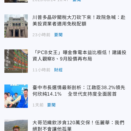
川普多晶矽關稅大刀砍下來！政院急喊：赴
美投資業者適用免稅配額
23小時前
要聞
「PCB女王」曝金像電本益比極低！建議投
資人觀察8、9月股價再布局
11小時前
財經
臺中市長選情最新剖析：江啟臣38.2%領先
何欣純14.1% 全世代支持度全面居首
1天前
要聞
大哥范織欽涉貪120萬交保！伍麗華：我們
絕對不會讓他孤單