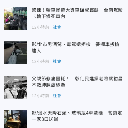
驚悚！轎車慘遭大貨車碾成鐵餅 台南駕駛
卡輪下慘死車內
12小時前
社會
影/北市男酒駕、毒駕還拒檢 警攔車拔槍
逮人
12小時前
社會
父親節悲痛噩耗！ 彰化民進黨老將蔡裕昌
不敵肺腺癌驟逝
12小時前
社會
影/淡水天降石頭、玻璃瓶4車遭砸 警鎖定
一家3口送辦