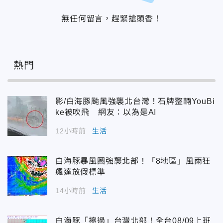
無任何留言，趕緊搶頭香！
熱門
影/白海豚颱風強襲北台灣！石牌整輛YouBi
ke被吹飛 網友：以為是AI
12小時前
生活
白海豚暴風圈強襲北部！「8地區」風雨狂
飆達放假標準
14小時前
生活
白海豚「擦過」台灣北部！全台08/09上班