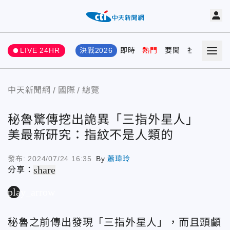
LIVE 24HR
決戰2026
即時
熱門
要聞
社會
娛樂
中天新聞網
國際
總覽
秘魯驚傳挖出詭異「三指外星人」
美最新研究：指紋不是人類的
發布:
2024/07/24 16:35
By
蕭瑋玲
share
分享：
play_arrow
秘魯之前傳出發現「三指外星人」，而且頭顱