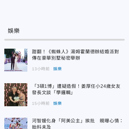
娛樂
甜翻！《蜘蛛人》湯姆霍蘭德辦結婚派對
傳在豪華別墅秘密舉辦
13小時前
娛樂
「3碩1博」遭疑造假！姜厚任小24歲女友
發長文談「學邏輯」
15小時前
娛樂
河智媛化身「阿美公主」挨批 親曝心情：
始料未及