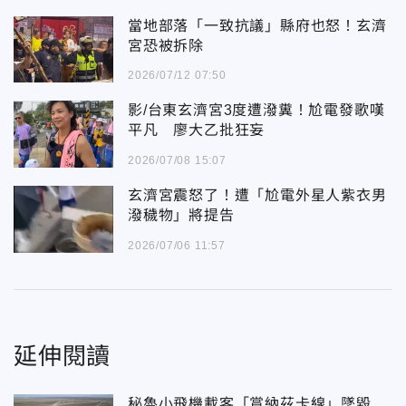
當地部落「一致抗議」縣府也怒！玄濟
宮恐被拆除
2026/07/12 07:50
影/台東玄濟宮3度遭潑糞！尬電發歌嘆
平凡 廖大乙批狂妄
2026/07/08 15:07
玄濟宮震怒了！遭「尬電外星人紫衣男
潑穢物」將提告
2026/07/06 11:57
延伸閱讀
秘魯小飛機載客「賞納茲卡線」墜毀