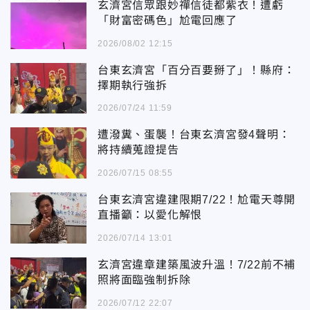
玄濟宮信眾跟妙禪信徒都紫衣！遭虧
「財富密碼色」尬電回應了
2026/08/02 12:15
台東玄濟宮「百分百要掰了」！縣府：
擇期執行強拆
2026/07/24 11:59
遭潑糞、蛋襲！台東玄濟宮發4聲明：
將持續蒐證提告
2026/07/15 08:55
台東玄濟宮違建限期7/22！尬電天尊開
直播籲：以愛化解恨
2026/07/14 13:01
玄濟宮違章建築風波升溫！7/22前不補
照將面臨強制拆除
2026/07/12 22:07