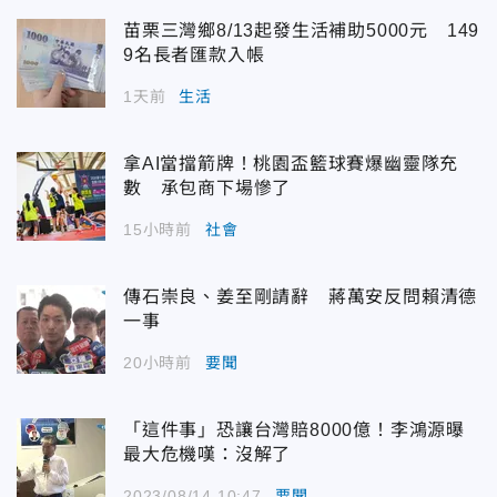
苗栗三灣鄉8/13起發生活補助5000元 149
9名長者匯款入帳
1天前
生活
拿AI當擋箭牌！桃園盃籃球賽爆幽靈隊充
數 承包商下場慘了
15小時前
社會
傳石崇良、姜至剛請辭 蔣萬安反問賴清德
一事
20小時前
要聞
「這件事」恐讓台灣賠8000億！李鴻源曝
最大危機嘆：沒解了
2023/08/14 10:47
要聞