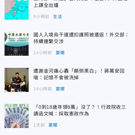
上課全出爐
8小時前
生活
國人入境烏干達遭扣護照被遣返！外交部：
持續連繫交涉
14小時前
要聞
遭謝金河痛心轟「顛倒黑白」！蔣萬安回
嗆：記憶不會被洗掉
19小時前
要聞
「0到18歲年領6萬」沒了？！行政院收三
讀函文喊：採取憲政作為
1天前
要聞