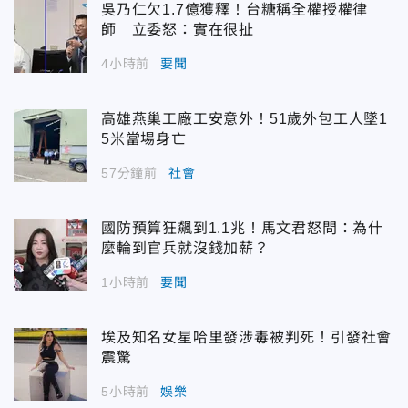
吳乃仁欠1.7億獲釋！台糖稱全權授權律
師 立委怒：實在很扯
4小時前
要聞
高雄燕巢工廠工安意外！51歲外包工人墜1
5米當場身亡
57分鐘前
社會
國防預算狂飆到1.1兆！馬文君怒問：為什
麼輪到官兵就沒錢加薪？
1小時前
要聞
埃及知名女星哈里發涉毒被判死！引發社會
震驚
5小時前
娛樂