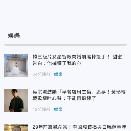
娛樂
韓三級片女星智眼閃婚前職棒投手！ 甜蜜
告白：他擄獲了我的心
34分鐘前
娛樂
吳宗憲鼓勵「早餐店周杰倫」追夢！黃珌轉
戰歌壇吐心聲：不能再退縮了
42分鐘前
娛樂
29年前震撼命案！李國毅首揭與白曉燕童年