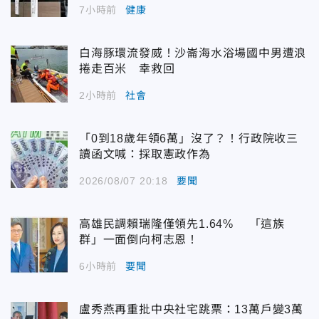
7小時前
健康
白海豚環流發威！沙崙海水浴場國中男遭浪
捲走百米 幸救回
2小時前
社會
「0到18歲年領6萬」沒了？！行政院收三
讀函文喊：採取憲政作為
2026/08/07 20:18
要聞
高雄民調賴瑞隆僅領先1.64% 「這族
群」一面倒向柯志恩！
6小時前
要聞
盧秀燕再重批中央社宅跳票：13萬戶變3萬