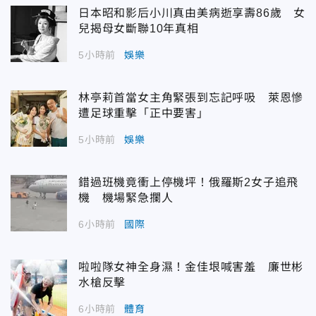
日本昭和影后小川真由美病逝享壽86歲 女
兒揭母女斷聯10年真相
5小時前
娛樂
林亭莉首當女主角緊張到忘記呼吸 萊恩慘
遭足球重擊「正中要害」
5小時前
娛樂
錯過班機竟衝上停機坪！俄羅斯2女子追飛
機 機場緊急攔人
6小時前
國際
啦啦隊女神全身濕！金佳垠喊害羞 廉世彬
水槍反擊
6小時前
體育