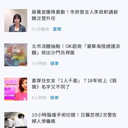
蔣萬安團隊異動！市府發言人李政軒請辭
魏汶萱升任
51分鐘前
要聞
北市涼麵抽驗！OK超商「豪華海陸總匯涼
麵」檢出沙門氏桿菌
3小時前
健康
姜厚任女友「1人千面」？18年前上《我
猜》名字又不同了
8小時前
娛樂
10小時腦瘤手術切錯！日醫忽視2次警告
婦人慘癱瘓