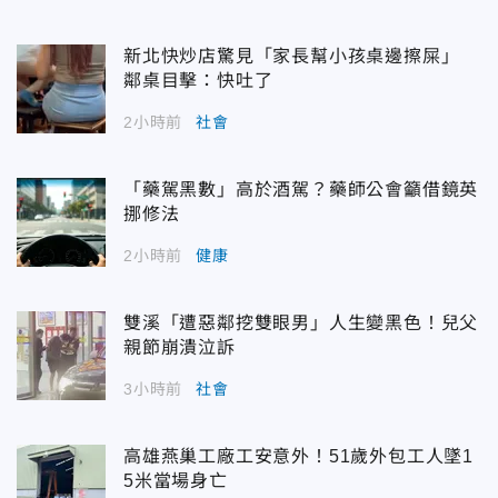
新北快炒店驚見「家長幫小孩桌邊擦屎」
鄰桌目擊：快吐了
2小時前
社會
「藥駕黑數」高於酒駕？藥師公會籲借鏡英
挪修法
2小時前
健康
雙溪「遭惡鄰挖雙眼男」人生變黑色！兒父
親節崩潰泣訴
3小時前
社會
高雄燕巢工廠工安意外！51歲外包工人墜1
5米當場身亡