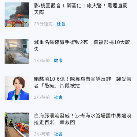
影/桃園觀音工業區化工廠火警！黑煙直衝
天際
29分鐘前
社會
減重名醫縮胃手術致2死 衛福部揭10大疏
失
1小時前
健康
騙慈濟10.6億！陳昱瑄昔宣導反詐 譏受害
者「愚痴」片段被挖
2小時前
社會
白海豚環流發威！沙崙海水浴場國中男遭浪
捲走百米 幸救回
2小時前
社會