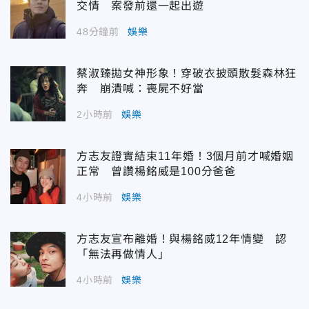
交情 案發前還一起出遊
48分鐘前
娛樂
蔡淑臻拋女神形象！穿破衣披頭散髮森林狂
奔 崩潰喊：喪屍不好當
2小時前
娛樂
方志友證實結束11年婚！3個月前才喊婚姻
正常 曾讚楊銘威是100分爸爸
4小時前
娛樂
方志友宣布離婚！與楊銘威12年情變 認
「無法再做情人」
4小時前
娛樂