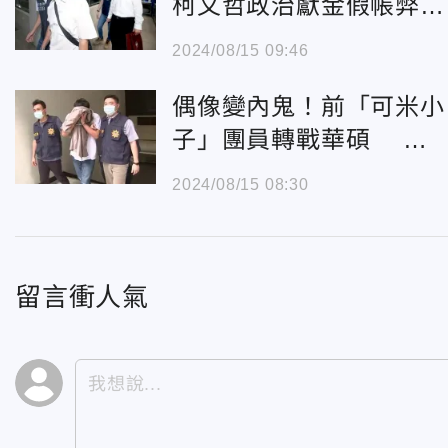
柯文哲政治獻金假帳弊
案 「覓保無著」改100
2024/08/15 09:46
萬
偶像變內鬼！前「可米小
子」團員轉戰華碩 涉
收千萬回扣遭判刑須入獄
2024/08/15 08:30
留言衝人氣