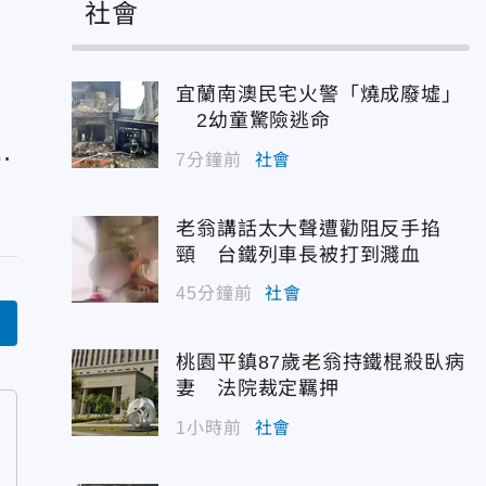
社會
宜蘭南澳民宅火警「燒成廢墟」
文
2幼童驚險逃命
走
7分鐘前
社會
發
老翁講話太大聲遭勸阻反手掐
頸 台鐵列車長被打到濺血
45分鐘前
社會
言
桃園平鎮87歲老翁持鐵棍殺臥病
妻 法院裁定羈押
1小時前
社會