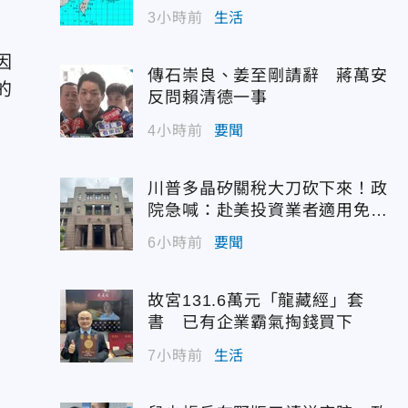
3小時前
生活
因
傳石崇良、姜至剛請辭 蔣萬安
的
反問賴清德一事
4小時前
要聞
川普多晶矽關稅大刀砍下來！政
院急喊：赴美投資業者適用免稅
配額
6小時前
要聞
故宮131.6萬元「龍藏經」套
書 已有企業霸氣掏錢買下
7小時前
生活