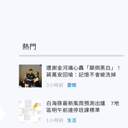
遭
熱門
遭謝金河痛心轟「顛倒黑白」！
蔣萬安回嗆：記憶不會被洗掉
3小時前
要聞
白海豚最新風雨預測出爐 7地
區明午前達停班課標準
1小時前
生活