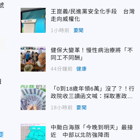
號
王崑義/民進黨安全化手段 台灣
走向威權化
1小時前
要聞
健保大變革！慢性病治療將「不
同工不同酬」
44分鐘前
健康
日
「0到18歲年領6萬」沒了？！行
政院收三讀函文喊：採取憲政作
為
18小時前
要聞
中颱白海豚「今晚到明天」最接
要
近 中部以北防強降雨