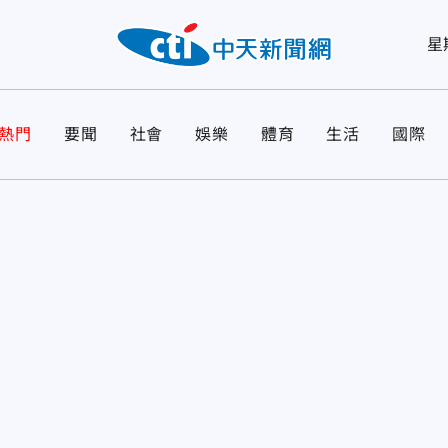
星
熱門
要聞
社會
娛樂
體育
生活
國際