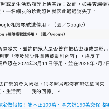
密照或是生活點滴等上傳雲端！然而，如果雲端帳
空，一名網友的珍貴照片就因此通通消失了。
gle相簿帳號遭停用。（圖／Google）
」為題發文，並詢問眾人是否曾有把私密照或是影片
gle判定「涉及兒少性虐待或剝削內容」，違反了
戶恐在2024年8月11日停用、並在2025年7月7
法正常的登入帳號，很多照片都沒有辦法拿回來
照、生活照……我的回憶」。
定做假帳！端木正100萬、李文娟150萬交保 都