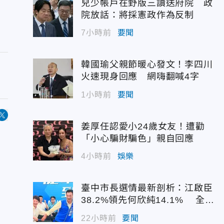
兒少帳戶在野版三讀送府院 政
院放話：將採憲政作為反制
7小時前
要聞
韓國瑜父親節暖心發文！李四川
火速現身回應 網嗨翻喊4字
1小時前
要聞
姜厚任認愛小24歲女友！遭勸
「小心騙財騙色」親自回應
4小時前
娛樂
臺中市長選情最新剖析：江啟臣
38.2%領先何欣純14.1% 全世
代支持度全面居首
22小時前
要聞