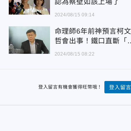
認為蔡壁如該上場了
2024/08/15 09:14
命理師6年前神預言柯
哲會出事！鐵口直斷「
到空亡」 網驚：準得
2024/08/15 08:22
毛
登入留言有機會獲得旺幣哦！
登入留