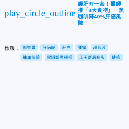
護肝有一套！醫師
推「4大食物」 黑
play_circle_outline
咖啡降40%肝癌風
險
郭智輝
肝病變
肝癌
腫瘤
超音波
標籤：
抽血檢驗
電腦斷層掃描
正子斷層造影
健檢