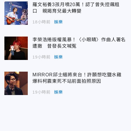
羅文裕養3孩月噴20萬！認了曾失控飆粗
口 親揭育兒最大轉變
18小時前
娛樂
李榮浩捲版權風暴！〈小眼睛〉作曲人署名
遭撤 昔發長文喊冤
19小時前
娛樂
MIRROR邱士縉將來台！許願想吃鹽水雞
爆料柯震東死不站前面拍照原因
19小時前
娛樂