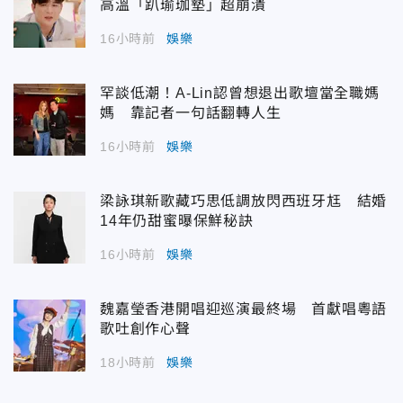
高溫「趴瑜珈墊」超崩潰
16小時前
娛樂
罕談低潮！A-Lin認曾想退出歌壇當全職媽
媽 靠記者一句話翻轉人生
16小時前
娛樂
梁詠琪新歌藏巧思低調放閃西班牙尪 結婚
14年仍甜蜜曝保鮮秘訣
16小時前
娛樂
魏嘉瑩香港開唱迎巡演最終場 首獻唱粵語
歌吐創作心聲
18小時前
娛樂