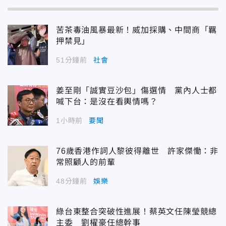
苦茶毒油風暴最新！威加採購、中間商「羈
押禁見」
51分鐘前
社會
姜至剛「誠實豆沙包」傷選情 黨內人士都
喊下台：是沒在看輿情嗎？
1小時前
要聞
76歲香港作詞人黎彼得離世 許家傑慟：非
常照顧人的前輩
48分鐘前
娛樂
綠台東整合突破性進展！蔡英文任陳瑩競總
主委 劉櫂豪任總幹事