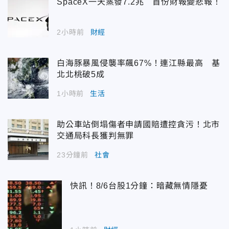
SpaceX一天蒸發7.2兆 首份財報變悲報！
2小時前
財經
白海豚暴風侵襲率飆67%！連江縣最高 基
北北桃破5成
1小時前
生活
助公車站倒塌傷者申請國賠遭控貪污！北市
交通局科長獲判無罪
23分鐘前
社會
快訊！8/6台股1分鐘：暗藏無情隱憂