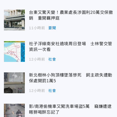
台東又驚天變！農業處長涉圖利20萬交保撤
銷 重開羈押庭
11小時前
要聞
社子浮線南安社遶境周日登場 士林警交管
資訊一次看
12小時前
社會
新北樹林小狗頂樓墜落慘死 飼主疏失遭動
保處開罰1萬5
12小時前
社會
影/南港偷機車又闖洗車場盜5萬 竊嫌遭逮
瞎掰喝醉忘記了