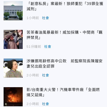
「創意私房」案最新！狼師重犯「39罪全獲
減刑」
1小時前
社會
苦茶毒油風暴最新！威加採購、中間商「羈
押禁見」
51分鐘前
社會
涉嫌挪用辭修高中公款 前監察院長陳履安
妻兒出庭全認罪
2小時前
社會
影/台南重大火警！汽機車零件廠「全面燃
燒又延燒」
2小時前
社會