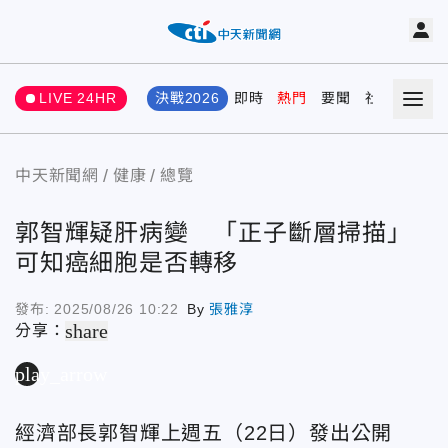
LIVE 24HR
決戰2026
即時
熱門
要聞
社會
娛樂
中天新聞網
健康
總覽
郭智輝疑肝病變 「正子斷層掃描」
可知癌細胞是否轉移
發布:
2025/08/26 10:22
By
張雅淳
share
分享：
play_arrow
經濟部長郭智輝上週五（22日）發出公開