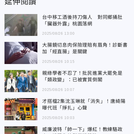
延伸閱讀
台中移工酒後持刀傷人 對同鄉捅肚
「臟器外露」桃園落網
2025/08/26 13:00
大腸鏡切息肉保險理賠有眉角！診斷書
加「經直腸」是關鍵
2025/08/26 10:15
親綠學者不忍了！批民進黨大罷免是
「類政變」：已被實質倒閣
2025/08/26 10:07
才搭檔2集沈玉琳就「消失」！唐綺陽
曝代班「掙扎」心聲
2025/08/26 10:03
威廉波特「帥一下」爆紅！教練駱政