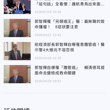
「這句話」全看傻：護航青鳥出來面
對！
2026/07/16 20:40
郭智輝罹「另類癌王」醫：最無聲的致
命腫瘤！ 8症狀要注意
2026/04/21 10:45
前經濟部長郭智輝自曝罹患膽管癌！醫
示警4大徵兆不容忽視
2026/04/20 22:30
郭智輝自爆罹「膽管癌」 賴清德耳提
面命去健檢成救命關鍵
2026/04/20 20:52