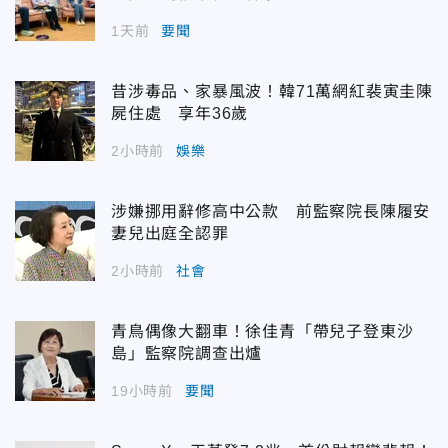
1天前
要聞
昔涉毒品、家暴風波！韓71萬網紅裴寅圭陳
屍住處 享年36歲
2小時前
娛樂
涉嫌挪用辭修高中公款 前監察院長陳履安
妻兒出庭全認罪
2小時前
社會
青鳥偶像大翻車！徐佳青「帶兒子登東沙
島」監察院調查出爐
19小時前
要聞