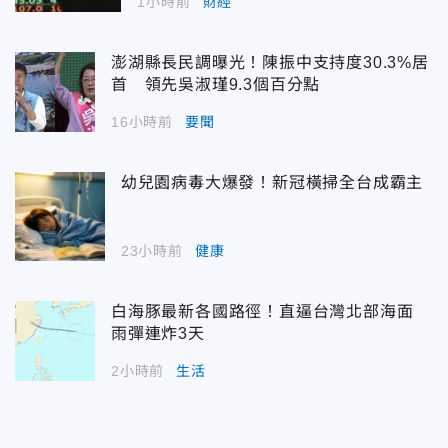
1小時前
財經
澎湖縣長民調曝光！陳振中支持度30.3%居
首 領先吳淑瑾9.3個百分點
16小時前
要聞
幼兒園病毒大爆發！新冠橫掃全台成霸主
23小時前
健康
白海豚最新各國路徑！直逼台灣北部海面
雨彈連炸3天
2小時前
生活