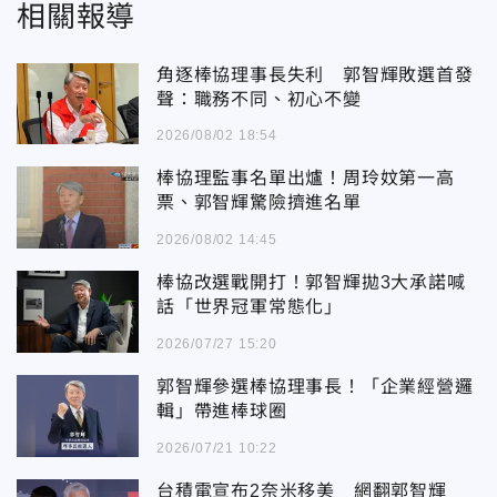
相關報導
角逐棒協理事長失利 郭智輝敗選首發
聲：職務不同、初心不變
2026/08/02 18:54
棒協理監事名單出爐！周玲妏第一高
票、郭智輝驚險擠進名單
2026/08/02 14:45
棒協改選戰開打！郭智輝拋3大承諾喊
話「世界冠軍常態化」
2026/07/27 15:20
郭智輝參選棒協理事長！「企業經營邏
輯」帶進棒球圈
2026/07/21 10:22
台積電宣布2奈米移美 網翻郭智輝