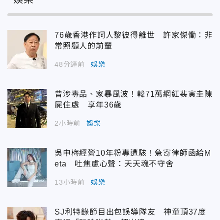
76歲香港作詞人黎彼得離世 許家傑慟：非
常照顧人的前輩
48分鐘前
娛樂
昔涉毒品、家暴風波！韓71萬網紅裴寅圭陳
屍住處 享年36歲
2小時前
娛樂
吳申梅經營10年粉專遭駭！急寄律師函給M
eta 吐焦慮心聲：天天魂不守舍
13小時前
娛樂
SJ利特錄節目出包誤導隊友 神童頂37度