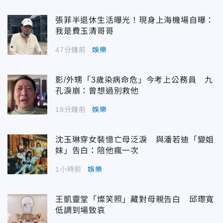
張菲半退休生活曝光！現身上海機場自曝：
我是費玉清哥哥
47分鐘前
娛樂
影/外甥「3歲染病命危」今考上公務員 九
孔淚崩：曾想過別救他
18分鐘前
娛樂
沈玉琳穿女裝憶亡母泛淚 與潘若迪「變姐
妹」告白：陪他瘋一次
1小時前
娛樂
王凱靈堂「燦笑照」藏對母親告白 邱瓈寬
低調到場致哀