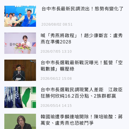
台中市長最新民調流出！態勢有變化了
2026/08/02 08:51
喊「秀燕將啟程」！趙少康斷言：盧秀
燕在準備2028
2026/07/05 13:10
台中市長選戰最新戰況曝光！藍營「空
戰數據」輾壓綠
2026/06/12 15:08
台中市長選戰民調現驚人差距 江啟臣
狂勝何欣純16.2百分點、2族群都贏
2026/05/14 14:15
韓國瑜遭季麟連嗆開除！陳培瑜酸：蔣
萬安、盧秀燕也恐被鬥爭