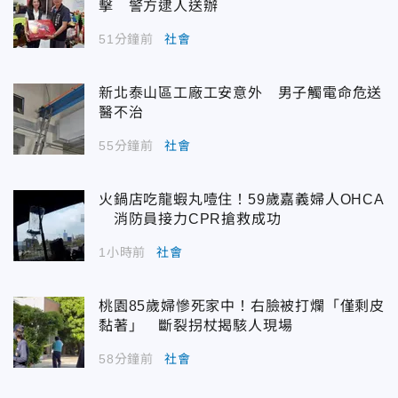
擊 警方逮人送辦
51分鐘前
社會
新北泰山區工廠工安意外 男子觸電命危送
醫不治
55分鐘前
社會
火鍋店吃龍蝦丸噎住！59歲嘉義婦人OHCA
消防員接力CPR搶救成功
1小時前
社會
桃園85歲婦慘死家中！右臉被打爛「僅剩皮
黏著」 斷裂拐杖揭駭人現場
58分鐘前
社會