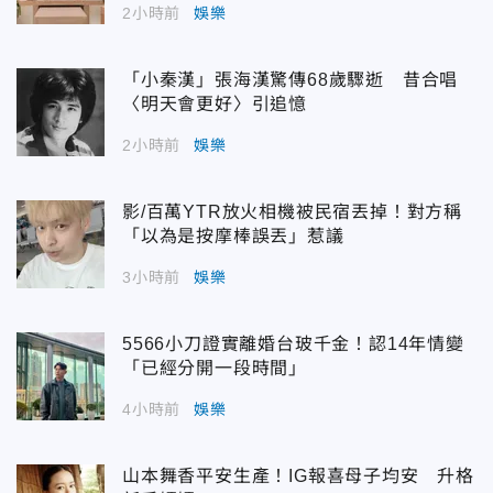
2小時前
娛樂
「小秦漢」張海漢驚傳68歲驟逝 昔合唱
〈明天會更好〉引追憶
2小時前
娛樂
影/百萬YTR放火相機被民宿丟掉！對方稱
「以為是按摩棒誤丟」惹議
3小時前
娛樂
5566小刀證實離婚台玻千金！認14年情變
「已經分開一段時間」
4小時前
娛樂
山本舞香平安生產！IG報喜母子均安 升格