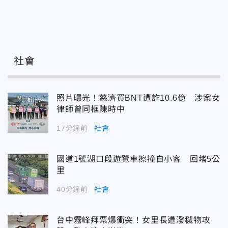
社會
照片曝光！慈濟買BNT遭詐10.6億 涉案女
律師曾同框陳時中
17分鐘前
社會
國道1號湖口段遊覽車擦撞自小客 回堵5公
里
40分鐘前
社會
台中霧峰拜票爆衝突！女里長遭潑穢物攻