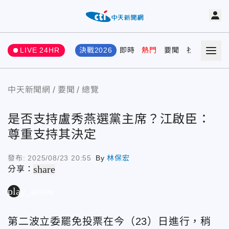
LIVE 24HR
決戰2026
即時
熱門
要聞
社會
娛樂
中天新聞網
要聞
總覽
是否支持盧秀燕選黨主席？江啟臣：
尊重支持其決定
發布:
2025/08/23 20:55
By
林保宏
share
分享：
play_arrow
第二波立委罷免投票在今（23）日進行，稍