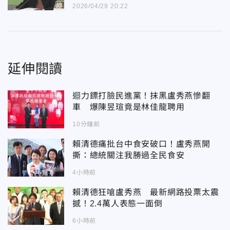
2026/04/29 20:22
延伸閱讀
迴力鏢打臉民進黨！抹黑盧秀燕慘翻
車 爆陳昱瑄竟是林佳龍聘用
10分鐘前
賴清德痛批台中食安破口！盧秀燕開
撕：總統關注我勝過全民食安
4小時前
賴清德狂嗆盧秀燕 最新網路投票太震
撼！2.4萬人表態一面倒
6小時前