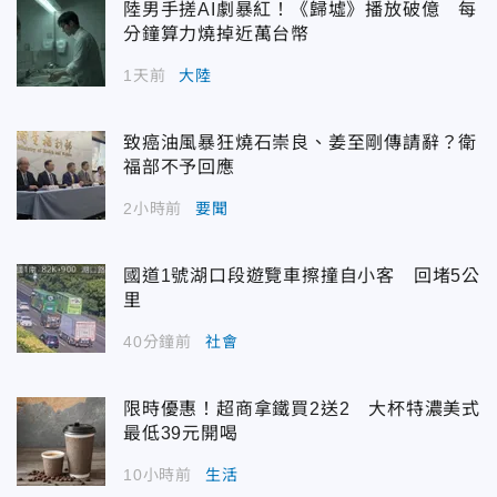
陸男手搓AI劇暴紅！《歸墟》播放破億 每
分鐘算力燒掉近萬台幣
1天前
大陸
致癌油風暴狂燒石崇良、姜至剛傳請辭？衛
福部不予回應
2小時前
要聞
國道1號湖口段遊覽車擦撞自小客 回堵5公
里
40分鐘前
社會
限時優惠！超商拿鐵買2送2 大杯特濃美式
最低39元開喝
10小時前
生活