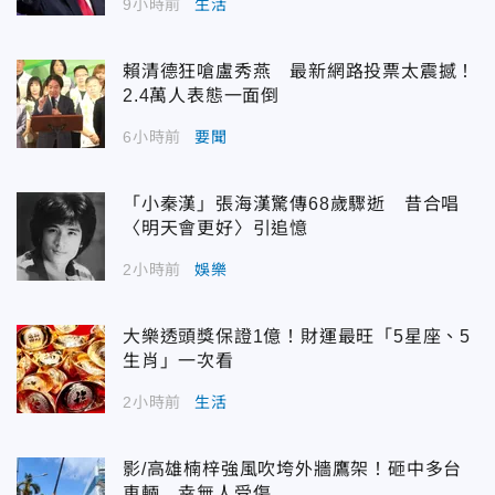
9小時前
生活
賴清德狂嗆盧秀燕 最新網路投票太震撼！
2.4萬人表態一面倒
6小時前
要聞
「小秦漢」張海漢驚傳68歲驟逝 昔合唱
〈明天會更好〉引追憶
2小時前
娛樂
大樂透頭獎保證1億！財運最旺「5星座、5
生肖」一次看
2小時前
生活
影/高雄楠梓強風吹垮外牆鷹架！砸中多台
車輛 幸無人受傷