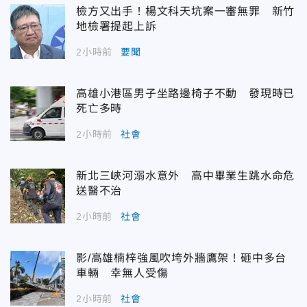
檢方又出手！楊文科天坑案一審無罪 新竹
地檢署提起上訴
2小時前
要聞
高雄小港區男子坐路邊椅子不動 發現時已
死亡多時
2小時前
社會
新北三峽河溺水意外 高中畢業生跳水命危
送醫不治
2小時前
社會
影/高雄楠梓強風吹垮外牆鷹架！砸中多台
車輛 幸無人受傷
2小時前
社會