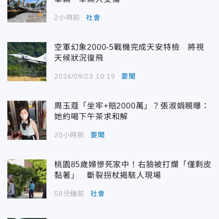
2小時前
社會
空軍幻象2000-5戰機完成天安特檢 將視
天候狀況復飛
2024/09/23 10:19
要聞
周玉蔻「坐牢+賠2000萬」？張淑娟親曝：
她約喝下午茶求和解
20小時前
要聞
桃園85歲婦慘死家中！右臉被打爛「僅剩皮
黏著」 斷裂拐杖揭駭人現場
58分鐘前
社會