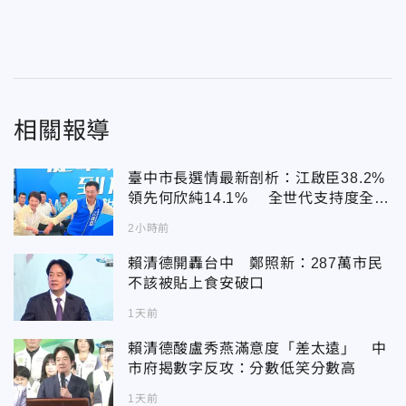
相關報導
臺中市長選情最新剖析：江啟臣38.2%
領先何欣純14.1% 全世代支持度全面
居首
2小時前
賴清德開轟台中 鄭照新：287萬市民
不該被貼上食安破口
1天前
賴清德酸盧秀燕滿意度「差太遠」 中
市府揭數字反攻：分數低笑分數高
1天前