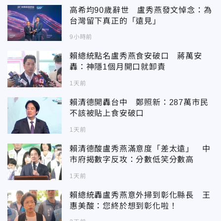
高希均90歲辭世 盧秀燕發文悼念：為
台灣留下真正的「遠見」
9小時前
賴總統點名盧秀燕食安破口 蔣萬安
轟：神隱1個月開口就卸責
1天前
賴清德開轟台中 鄭照新：287萬市民
不該被貼上食安破口
1天前
賴清德酸盧秀燕滿意度「差太遠」 中
市府揭數字反攻：分數低笑分數高
1天前
賴總統轟盧秀燕意外掃到彰化縣長 王
惠美酸：您終於想到彰化啦！