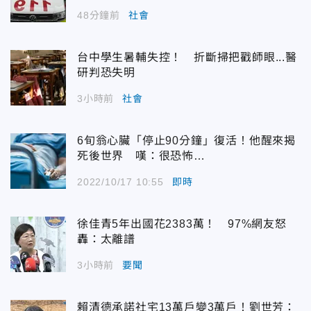
48分鐘前
社會
台中學生暑輔失控！ 折斷掃把戳師眼...醫
研判恐失明
3小時前
社會
6旬翁心臟「停止90分鐘」復活！他醒來揭
死後世界 嘆：很恐怖…
2022/10/17 10:55
即時
徐佳青5年出國花2383萬！ 97%網友怒
轟：太離譜
3小時前
要聞
賴清德承諾社宅13萬戶變3萬戶！劉世芳：