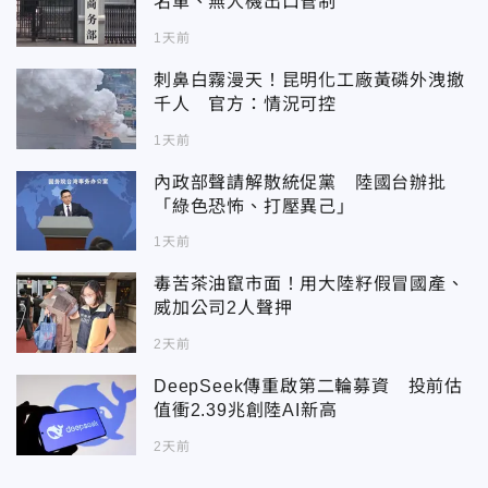
名單、無人機出口管制
1天前
刺鼻白霧漫天！昆明化工廠黃磷外洩撤
千人 官方：情況可控
1天前
內政部聲請解散統促黨 陸國台辦批
「綠色恐怖、打壓異己」
1天前
毒苦茶油竄市面！用大陸籽假冒國產、
威加公司2人聲押
2天前
DeepSeek傳重啟第二輪募資 投前估
值衝2.39兆創陸AI新高
2天前