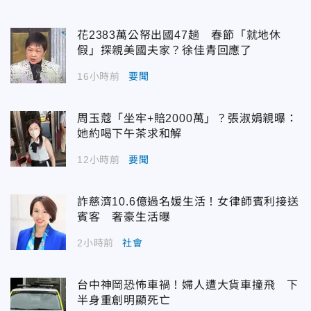
花2383萬公帑出國47趟 春節「就地休
假」探親美國夫家？徐佳青回應了
16小時前
要聞
周玉蔻「坐牢+賠2000萬」？張淑娟親曝：
她約喝下午茶求和解
12小時前
要聞
詐慈濟10.6億過名媛生活！女律師賓利接送
賓客 奢豪生活曝
2小時前
社會
台中神岡恐怖車禍！婦人遭大貨車撞飛 下
半身重創明顯死亡