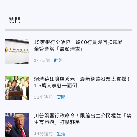
熱門
15家銀行全淪陷！逾60行員爆回扣風暴
金管會祭「最嚴清查」
3小時前
財經
賴清德狂嗆盧秀燕 最新網路投票太震撼！
1.5萬人表態一面倒
12小時前
要聞
川普簽署行政命令！限縮出生公民權並「禁
生育旅遊」打擊移民
44分鐘前
生活