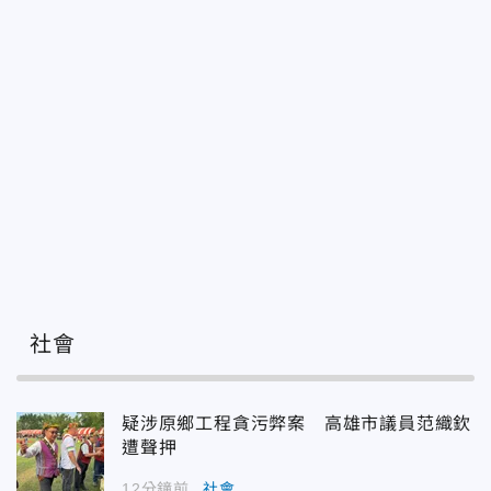
社會
疑涉原鄉工程貪污弊案 高雄市議員范織欽
遭聲押
12分鐘前
社會