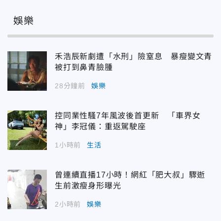
娛樂
禾浩辰新劇遭「水刑」險窒息 暴瘦變文青
被打到鼻青臉腫
28分鐘前
娛樂
控同業性騷7年風波後首更新 「車界女
神」李冠儀：重返駕駛座
1小時前
生活
曾連續直播17小時！網紅「肥大叔」驟逝
生前激瘦身形曝光
2小時前
娛樂