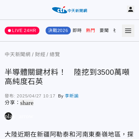
LIVE 24HR
決戰2026
即時
熱門
要聞
社會
娛樂
中天新聞網
財經
總覽
半導體關鍵材料！ 陸挖到3500萬噸
高純度石英
發布:
2025/04/27 10:17
By
李昕諭
share
分享：
play_arrow
大陸近期在新疆阿勒泰和河南東秦嶺地區，探