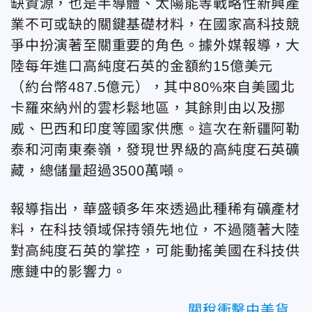
缺資源，也是半導體、太陽能等戰略性新興產
業不可或缺的關鍵基礎材料，在國家高科技競
爭中扮演著至關重要的角色。
據外媒報導，
大
陸每年進口高純度石英的金額約15億美元
（約台幣487.5億元），其中80%來自美國北
卡羅來納州的雲杉鬆地區，其餘則由以及挪
威、巴西和印度等國家供應。這次
在新疆阿勒
泰和河南東秦嶺，發現世界級的高純度石英礦
藏，總儲量超過3500萬噸。
報導指出，
華盛頓
多年來
透過此種
稀有礦產材
料，在科技領域保持領先地位，不過隨著大陸
對高純度石英的掌控，可能動搖
美國在科技供
應鏈中的影響力。
關稅衝擊中美貨