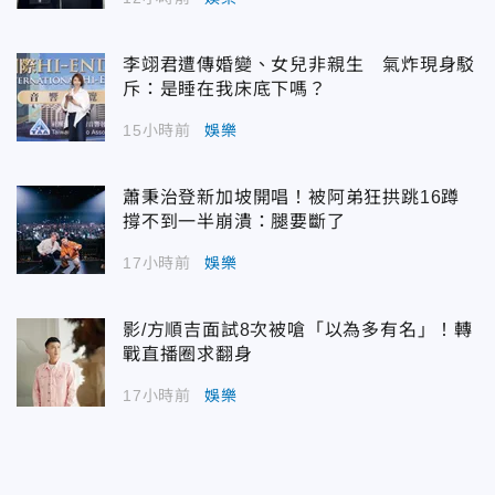
李翊君遭傳婚變、女兒非親生 氣炸現身駁
斥：是睡在我床底下嗎？
15小時前
娛樂
蕭秉治登新加坡開唱！被阿弟狂拱跳16蹲
撐不到一半崩潰：腿要斷了
17小時前
娛樂
影/方順吉面試8次被嗆「以為多有名」！轉
戰直播圈求翻身
17小時前
娛樂