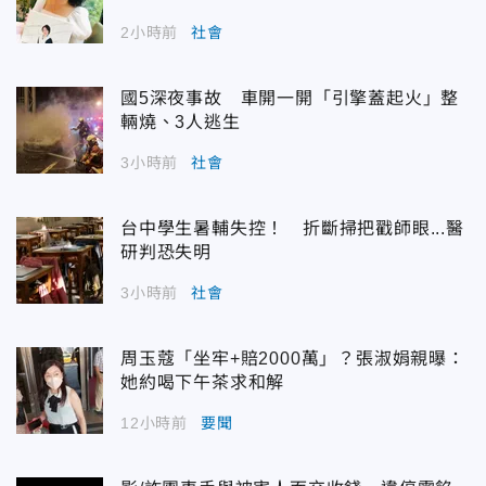
2小時前
社會
國5深夜事故 車開一開「引擎蓋起火」整
輛燒、3人逃生
3小時前
社會
台中學生暑輔失控！ 折斷掃把戳師眼...醫
研判恐失明
3小時前
社會
周玉蔻「坐牢+賠2000萬」？張淑娟親曝：
她約喝下午茶求和解
12小時前
要聞