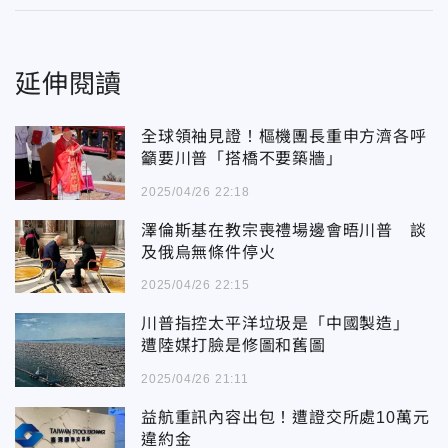
延伸閱讀
全球領袖見證！樞機團長重申方濟各呼
籲要川普「搭橋不要築牆」
2025/04/26 22:18
澤倫斯基在教宗喪禮場邊會晤川普 談
及俄烏無條件停火
2025/04/26 22:15
川普指控太平洋垃圾是「中國製造」
遭陸媒打臉是修圖和舊圖
2025/04/26 21:11
益航重訊內容出包！遭證交所處10萬元
違約金