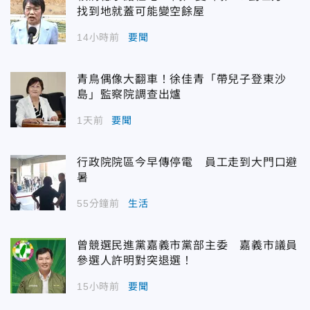
找到地就蓋可能變空餘屋
14小時前
要聞
青鳥偶像大翻車！徐佳青「帶兒子登東沙
島」監察院調查出爐
1天前
要聞
行政院院區今早傳停電 員工走到大門口避
暑
55分鐘前
生活
曾競選民進黨嘉義市黨部主委 嘉義市議員
參選人許明對突退選！
15小時前
要聞