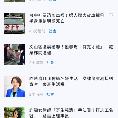
台中神岡恐怖車禍！婦人遭大貨車撞飛 下
半身重創明顯死亡
48分鐘前
社會
文山區凌晨槍響！他毒駕「篩完才跑」 藏
身梯間遭逮
2小時前
社會
詐慈濟10.6億過名媛生活！女律師賓利接送
賓客 奢豪生活曝
2小時前
社會
詐騙女律師「寄生慈濟」手法曝！打志工名
號 一路當上理事長