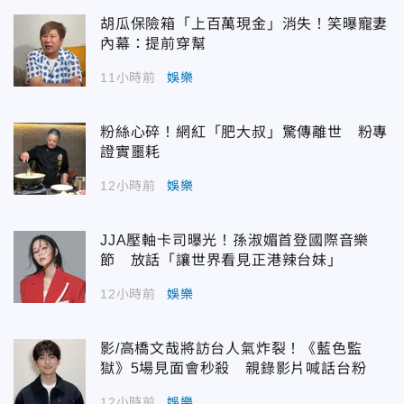
胡瓜保險箱「上百萬現金」消失！笑曝寵妻
內幕：提前穿幫
11小時前
娛樂
粉絲心碎！網紅「肥大叔」驚傳離世 粉專
證實噩耗
12小時前
娛樂
JJA壓軸卡司曝光！孫淑媚首登國際音樂
節 放話「讓世界看見正港辣台妹」
12小時前
娛樂
影/高橋文哉將訪台人氣炸裂！《藍色監
獄》5場見面會秒殺 親錄影片喊話台粉
12小時前
娛樂