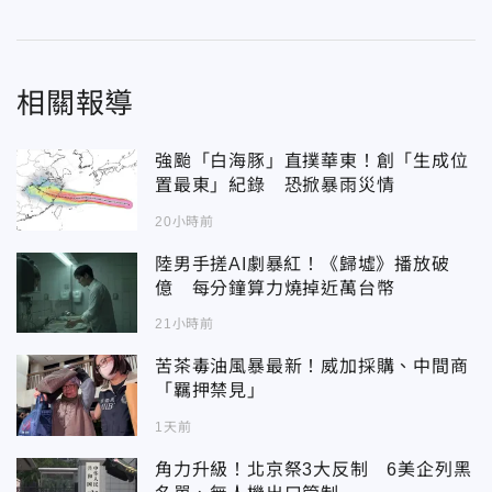
相關報導
強颱「白海豚」直撲華東！創「生成位
置最東」紀錄 恐掀暴雨災情
20小時前
陸男手搓AI劇暴紅！《歸墟》播放破
億 每分鐘算力燒掉近萬台幣
21小時前
苦茶毒油風暴最新！威加採購、中間商
「羈押禁見」
1天前
角力升級！北京祭3大反制 6美企列黑