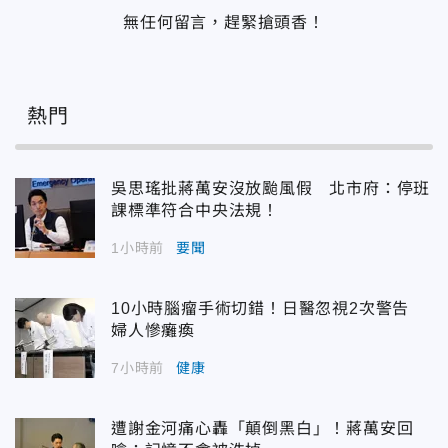
無任何留言，趕緊搶頭香！
熱門
吳思瑤批蔣萬安沒放颱風假 北市府：停班
課標準符合中央法規！
1小時前
要聞
10小時腦瘤手術切錯！日醫忽視2次警告
婦人慘癱瘓
7小時前
健康
遭謝金河痛心轟「顛倒黑白」！蔣萬安回