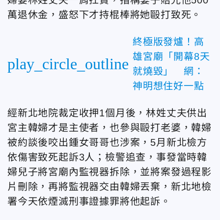
萬退休金，盛怒下才持棍棒將她毆打致死。
終極版發爐！高
雄宮廟「開幕8天
play_circle_outline
就燒毀」 網：
神明想住好一點
經新北地院裁定收押1個月後，林姓丈夫供出
宮主韓婦才是主使者，也參與毆打老婆，韓婦
被約談後咬出鍾女哥哥也涉案，5月新北檢方
依傷害致死起訴3人；檢警追查，事發當時韓
婦兒子將宮廟內監視器拆除，並將案發過程影
片刪除，再將監視器交由韓婦丟棄，新北地檢
署今天依煙滅刑事證據罪將他起訴。