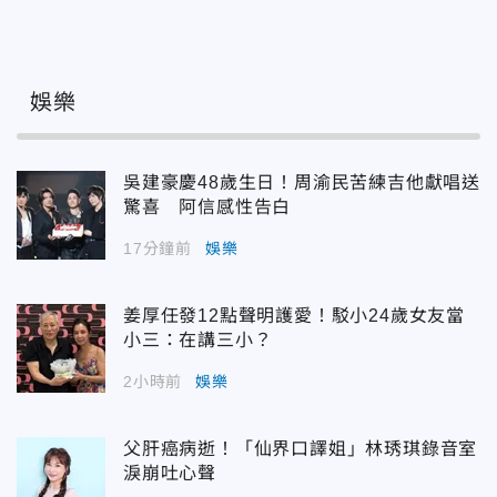
娛樂
吳建豪慶48歲生日！周渝民苦練吉他獻唱送
驚喜 阿信感性告白
17分鐘前
娛樂
姜厚任發12點聲明護愛！駁小24歲女友當
小三：在講三小？
2小時前
娛樂
父肝癌病逝！「仙界口譯姐」林琇琪錄音室
淚崩吐心聲