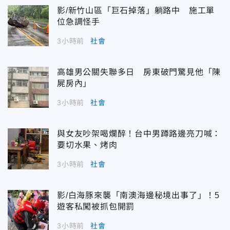
影/新竹山區「巨石掉落」躺路中 施工單
位急調怪手
3小時前
社會
高雄男公關失聯多日 房東破門驚見他「陳
屍房內」
3小時前
社會
與女友吵架喝爛醉！台中男蹲路邊亮刀喊：
要切水果、烤肉
3小時前
社會
影/白海豚來襲「南澳海邊秘境出事了」！5
遊客私闖被抓包開罰
3小時前
社會