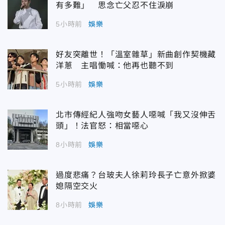
有多難」 思念亡父忍不住淚崩
5小時前
娛樂
好友突離世！「溫室雜草」新曲創作契機藏
洋蔥 主唱慟喊：他再也聽不到
5小時前
娛樂
北市傳經紀人強吻女藝人噁喊「我又沒伸舌
頭」！法官怒：相當噁心
8小時前
娛樂
過度悲痛？台玻夫人徐莉玲長子亡意外掀婆
媳隔空交火
8小時前
娛樂