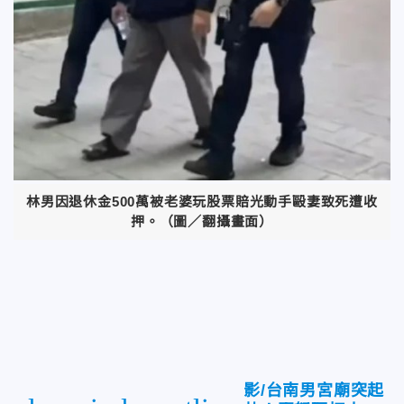
林男因退休金500萬被老婆玩股票賠光動手毆妻致死遭收
押。（圖／翻攝畫面）
影/台南男宮廟突起