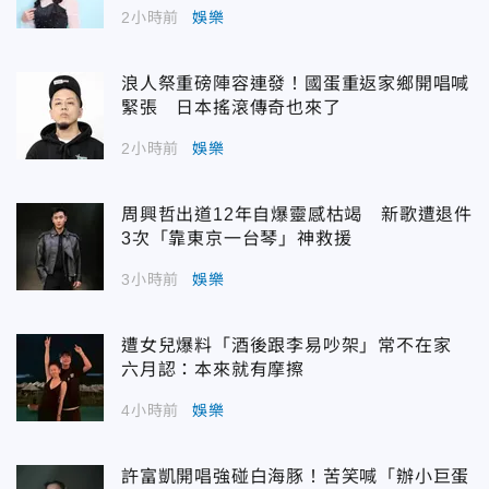
2小時前
娛樂
浪人祭重磅陣容連發！國蛋重返家鄉開唱喊
緊張 日本搖滾傳奇也來了
2小時前
娛樂
周興哲出道12年自爆靈感枯竭 新歌遭退件
3次「靠東京一台琴」神救援
3小時前
娛樂
遭女兒爆料「酒後跟李易吵架」常不在家
六月認：本來就有摩擦
4小時前
娛樂
許富凱開唱強碰白海豚！苦笑喊「辦小巨蛋