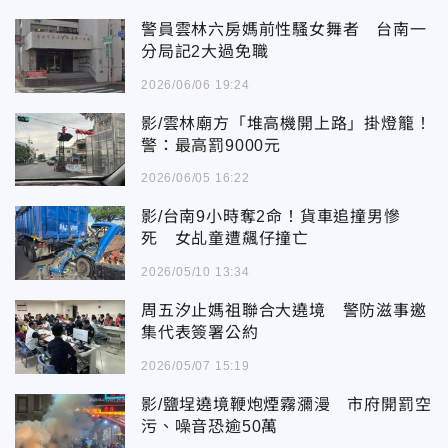
警員雲林六房媽前性騷女舞者 台南一
分局記2大過免職
2026/06/06 19:24
影/雲林廟方「堆高機開上路」掛燈籠！
警：最高罰9000元
2026/06/05 16:22
影/台南9小時奪2命！貨車追撞男慘
死 女乩童遭飆仔撞亡
2026/05/10 13:34
周五汐止媽祖聯合大遶境 警防滋事邀
集代表簽署公約
2026/05/07 15:19
影/鹽埕遶境鞭炮煙霧瀰漫 市府開罰空
污、噪音恐逾50萬