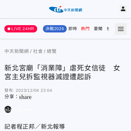
LIVE 24HR
決戰2026
即時
熱門
要聞
社會
娛樂
中天新聞網
社會
總覽
新北宮廟「消業障」虐死女信徒 女
宮主兒拆監視器滅證遭起訴
發布:
2023/12/04 23:04
share
分享：
play_arrow
記者程正邦／新北報導