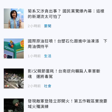
菊系又涉貪出事？ 國民黨驚爆內幕：這樣
的新潮流太可怕了
2小時前
要聞
國際原油狂噴！台塑石化跟進中油凍漲 下
周油價持平
1小時前
生活
影/父親節噩耗！台南逆向輾扁人車害斷
魂 運將毒駕
2小時前
社會
發現敵軍登陸立即開火！第五作戰區實施要
域火殲演練