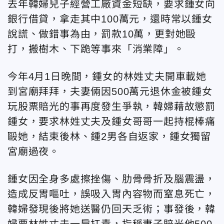
去年韓婦兒子經營工廠資金短缺，要求鍾女向
銀行借貸，拿走其中100萬元，還時常以鍾女
說謊、做錯事為由，罰款10萬，更對她毆
打，搬樹木、下跪等事來「消業障」。
今年4月1日晚間，鍾女的林姓丈夫開車載她
到宮廟拜拜，夫妻倆因500萬元退休金被鍾女
玩股票賠光的事再度發生爭執，韓婦藉故懲罰
鍾女，要求林姓丈夫及鍾女哥哥一起持棍棒痛
毆她，結束後林、鍾2男各自返家，鍾女獨留
宮廟過夜。
鍾女因全身多處擦挫傷、肋骨骨折及腦震盪，
造成反胃嘔吐，誤吸入胃內容物而窒息死亡，
韓婦發現後將她送醫仍回天乏術；事發後，韓
婦要林姓丈夫一肩扛責，指稱妻子賠光他500