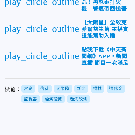
play_circle_outline
乩！再怒砸打火
機 警速帶回送醫
【太陽星】全效克
play_circle_outline
菲爾益生菌 主播實
證能幫助入睡
點我下載《中天新
play_circle_outline
聞網》APP，新聞
直播 節目一次滿足
宮廟
信徒
消業障
新北
樹林
退休金
標籤：
監視器
湮滅證據
過失致死