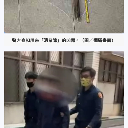
警方查扣用來「消業障」的凶器。（圖／翻攝畫面）