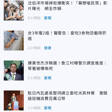
沈伯洋市場掃街爆衝突！「幕僚嗆民眾」影
片曝光 網全炸鍋
8小時前
要聞
女3年罹2癌！醫警告：愛吃3食物恐載得肝
癌
4小時前
健康
爆黃世杰涉賄選！詹江村曝警方調查進度：
等著被傳喚吧
5小時前
要聞
駐日內瓦處長堅持請立委吃米其林餐 害錯
過班機浪費百萬公帑
2小時前
要聞