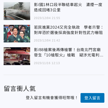
影/國1林口段半聯結車起火 濃煙一度
造成回堵3公里
2023/12/04 21:55
若民進黨2024又完全執政 學者示警：
對岸恐於選後採高強度針對性武力嚇阻
2023/12/04 21:42
影/88槍案後再傳槍響！台南北門宮廟
發生「10槍駁火」槍戰 疑涉光電利益
逮6人
2023/11/16 12:13
留言衝人氣
登入留言有機會獲得旺幣哦！
登入留言