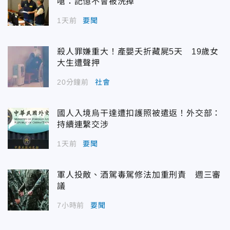
嗆：記憶不會被洗掉
1天前
要聞
殺人罪嫌重大！產嬰夭折藏屍5天 19歲女
大生遭聲押
20分鐘前
社會
國人入境烏干達遭扣護照被遣返！外交部：
持續連繫交涉
1天前
要聞
軍人投敵、酒駕毒駕修法加重刑責 週三審
議
7小時前
要聞