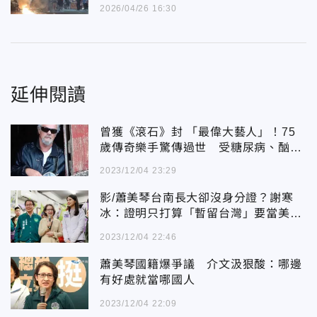
2026/04/26 16:30
延伸閱讀
曾獲《滾石》封 「最偉大藝人」！75
歲傳奇樂手驚傳過世 受糖尿病、酗酒
之苦達15年
2023/12/04 23:29
影/蕭美琴台南長大卻沒身分證？謝寒
冰：證明只打算「暫留台灣」要當美國
人
2023/12/04 22:46
蕭美琴國籍爆爭議 介文汲狠酸：哪邊
有好處就當哪國人
2023/12/04 22:09