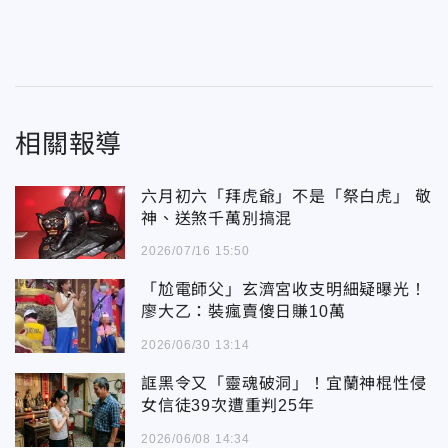
相關報導
六月初六「拜虎爺」不是「祭白虎」 敬
神、送煞千萬別搞混
2026/07/16 15:50
「尬電師父」玄濟宮收支明細疑曝光！
廖大乙：裝瘋賣傻日賺10萬
2026/06/30 13:14
誆黑令又「靈魂破洞」！宜蘭神棍性侵
女信徒39次遭重判25年
2026/06/08 14:34