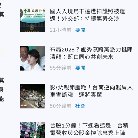
架
國人入境烏干達遭扣護照被遣
其
返！外交部：持續連繫交涉
21小時前
要聞
布局2028？盧秀燕跨黨派力挺陳
清龍：藍白同心共創未來
55分鐘前
要聞
曼
其
影/父親節噩耗！台南逆向輾扁人
身
車害斷魂 運將毒駕
能
50分鐘前
社會
幅
台股1分鐘！下週看這邊：台積
電營收與公股金控除息秀上陣
重