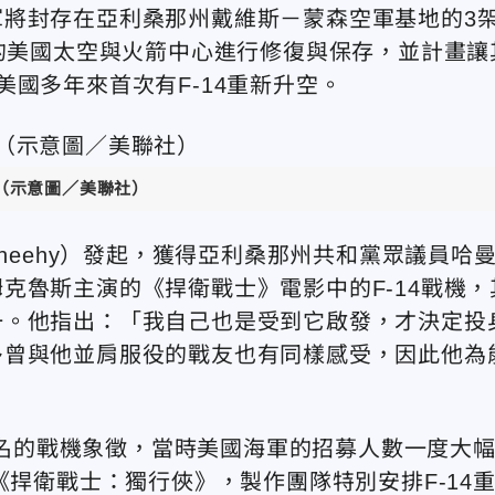
將封存在亞利桑那州戴維斯－蒙森空軍基地的3
州的美國太空與火箭中心進行修復與保存，並計畫讓
國多年來首次有F-14重新升空。
。（示意圖／美聯社）
heehy）
發起，獲得亞利桑那州共和黨眾議員哈
克魯斯主演的《捍衛戰士》電影中的F-14戰機，
一。他指出：「我自己也是受到它啟發，才決定投
多曾與他並肩服役的戰友也有同樣感受，因此他為
球知名的戰機象徵，當時美國海軍的招募人數一度大
《捍衛戰士：獨行俠》，製作團隊特別安排F-14