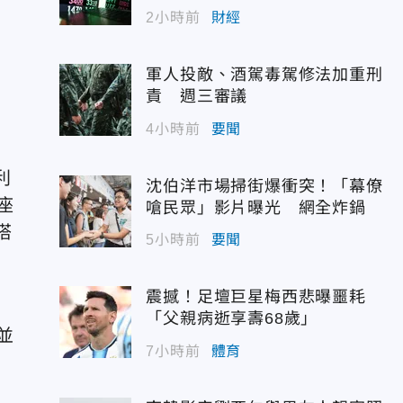
2小時前
財經
軍人投敵、酒駕毒駕修法加重刑
責 週三審議
4小時前
要聞
利
沈伯洋市場掃街爆衝突！「幕僚
座
嗆民眾」影片曝光 網全炸鍋
搭
5小時前
要聞
震撼！足壇巨星梅西悲曝噩耗
，
「父親病逝享壽68歲」
並
7小時前
體育