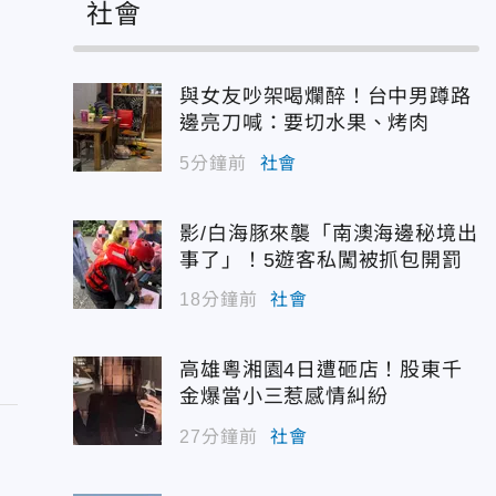
社會
與女友吵架喝爛醉！台中男蹲路
邊亮刀喊：要切水果、烤肉
5分鐘前
社會
影/白海豚來襲「南澳海邊秘境出
事了」！5遊客私闖被抓包開罰
18分鐘前
社會
高雄粵湘園4日遭砸店！股東千
金爆當小三惹感情糾紛
27分鐘前
社會