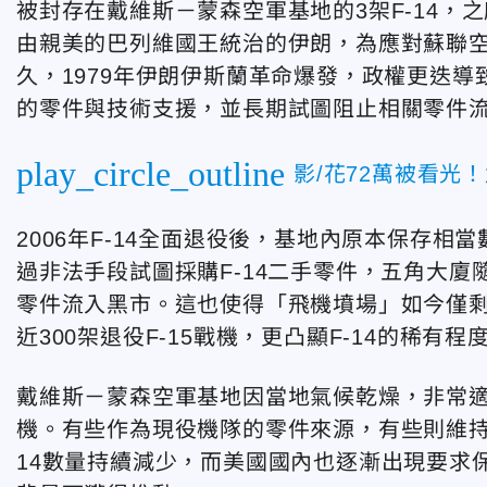
被封存在戴維斯－蒙森空軍基地的3架F-14，
由親美的巴列維國王統治的伊朗，為應對蘇聯空防
久，1979年伊朗伊斯蘭革命爆發，政權更迭導
的零件與技術支援，並長期試圖阻止相關零件
play_circle_outline
影/花72萬被看光
2006年F-14全面退役後，基地內原本保存
過非法手段試圖採購F-14二手零件，五角大廈
零件流入黑市。這也使得「飛機墳場」如今僅剩
近300架退役F-15戰機，更凸顯F-14的稀有程
戴維斯－蒙森空軍基地因當地氣候乾燥，非常
機。有些作為現役機隊的零件來源，有些則維持
14數量持續減少，而美國國內也逐漸出現要求