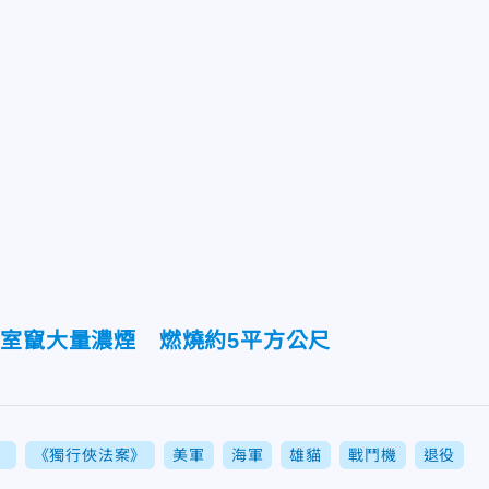
議室竄大量濃煙 燃燒約5平方公尺
》
《獨行俠法案》
美軍
海軍
雄貓
戰鬥機
退役