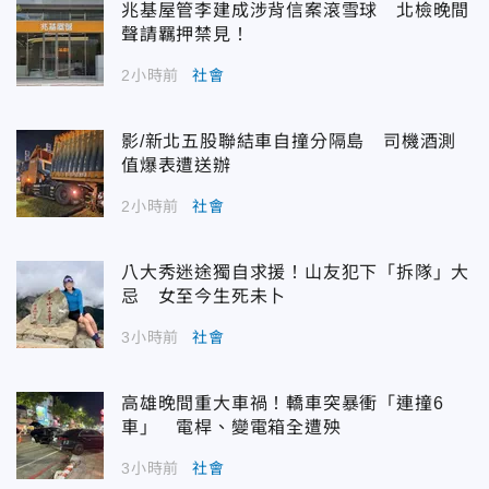
兆基屋管李建成涉背信案滾雪球 北檢晚間
聲請羈押禁見！
2小時前
社會
影/新北五股聯結車自撞分隔島 司機酒測
值爆表遭送辦
2小時前
社會
八大秀迷途獨自求援！山友犯下「拆隊」大
忌 女至今生死未卜
3小時前
社會
高雄晚間重大車禍！轎車突暴衝「連撞6
車」 電桿、變電箱全遭殃
3小時前
社會