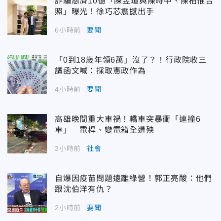
詐騙慈濟10億「陳昱瑄與陳時中、陳柏惟合
照」曝光！徐巧芯震撼出手
6小時前
要聞
「0到18歲年領6萬」沒了？！行政院收三
讀函文喊：採取憲政作為
4小時前
要聞
高雄晚間重大車禍！轎車突暴衝「連撞6
車」 電桿、變電箱全遭殃
3小時前
社會
自爆因疫苗問題遠離綠營！郭正亮酸：他們
跟沈伯洋有仇？
2小時前
要聞