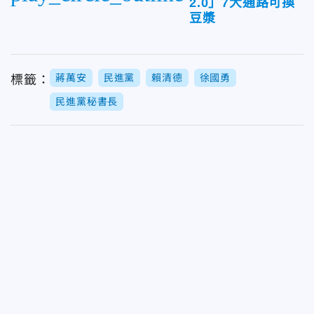
2.0」7大通路可換
豆漿
蔣萬安
民進黨
賴清德
徐國勇
標籤：
民進黨秘書長