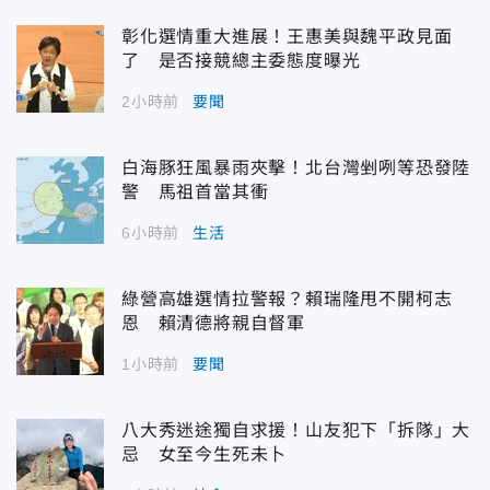
彰化選情重大進展！王惠美與魏平政見面
了 是否接競總主委態度曝光
2小時前
要聞
白海豚狂風暴雨夾擊！北台灣剉咧等恐發陸
警 馬祖首當其衝
6小時前
生活
綠營高雄選情拉警報？賴瑞隆甩不開柯志
恩 賴清德將親自督軍
1小時前
要聞
八大秀迷途獨自求援！山友犯下「拆隊」大
忌 女至今生死未卜