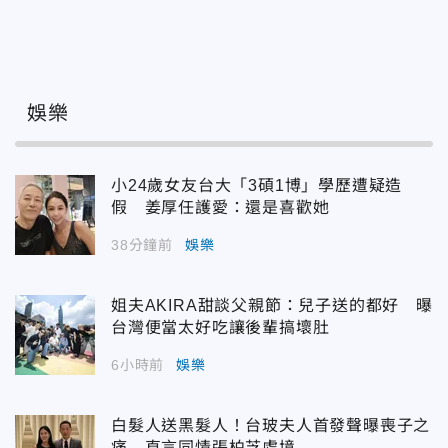
娛樂
小24歲女友台大「3碩1博」學歷遭疑造
假 姜厚任護愛：還是喜歡她
38分鐘前
娛樂
姐夫AKIRA甜談父親節：兒子送的都好 曝
台灣便當太好吃讓後輩搞壞肚
6小時前
娛樂
白髮人送黑髮人！台玻夫人首發聲曝喪子之
痛 直言同情張柏芝處境