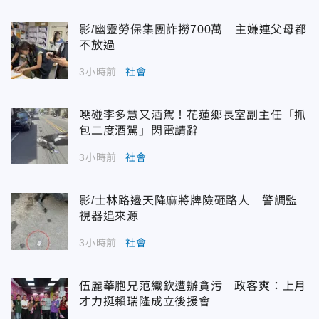
影/幽靈勞保集團詐撈700萬 主嫌連父母都
不放過
3小時前
社會
噁碰李多慧又酒駕！花蓮鄉長室副主任「抓
包二度酒駕」閃電請辭
3小時前
社會
影/士林路邊天降麻將牌險砸路人 警調監
視器追來源
3小時前
社會
伍麗華胞兄范織欽遭辦貪污 政客爽：上月
才力挺賴瑞隆成立後援會