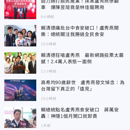
迴力鏢打臉民進黨！抹黑盧秀燕慘翻
車 爆陳昱瑄竟是林佳龍聘用
6小時前
賴清德痛批台中食安破口！盧秀燕開
撕：總統關注我勝過全民食安
10小時前
賴清德狂嗆盧秀燕 最新網路投票太震
撼！2.4萬人表態一面倒
11小時前
高希均90歲辭世 盧秀燕發文悼念：為
台灣留下真正的「遠見」
15小時前
賴總統點名盧秀燕食安破口 蔣萬安
轟：神隱1個月開口就卸責
1天前