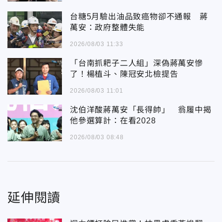
台糖5月驗出油品致癌物卻不通報 蔣
萬安：政府整體失能
2026/08/03 11:33
「台南抓耙子二人組」深偽蔣萬安慘
了！楊植斗、陳冠安北檢提告
2026/08/03 11:01
沈伯洋酸蔣萬安「長得帥」 翁履中揭
他參選算計：在看2028
2026/08/03 08:48
延伸閱讀