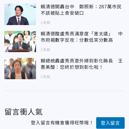
賴清德開轟台中 鄭照新：287萬市民
不該被貼上食安破口
1天前
賴清德酸盧秀燕滿意度「差太遠」 中
市府揭數字反攻：分數低笑分數高
1天前
賴總統轟盧秀燕意外掃到彰化縣長 王
惠美酸：您終於想到彰化啦！
2天前
留言衝人氣
登入留言有機會獲得旺幣哦！
登入留言