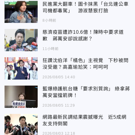
民進黨大翻車！圖卡抹黑「台北連公車
司機都毒駕」 游淑慧狠打臉
8小時前
慈濟疫苗遭詐10.6億！陳時中要求道
歉 蔣萬安卻說感謝？
11小時前
狂讚沈伯洋「橘色」主視覺 下秒被問
沒受邀？高嘉瑜尬笑：呵呵呵
2026/08/05 14:40
藍爆綠護航台糖「要求別質詢」 綠拿蔣
萬安當擋箭牌！
2026/08/05 11:29
網路最新民調結果震撼曝光 近5成網
友支持倒閣
2026/08/03 12:18