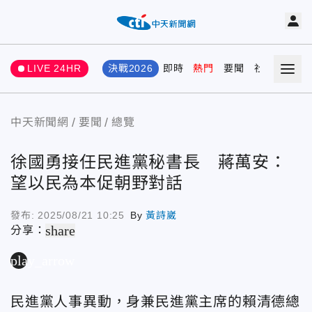
LIVE 24HR
決戰2026
即時
熱門
要聞
社會
娛樂
中天新聞網
要聞
總覽
徐國勇接任民進黨秘書長 蔣萬安：
望以民為本促朝野對話
發布:
2025/08/21 10:25
By
黃詩崴
share
分享：
play_arrow
民進黨人事異動，身兼民進黨主席的賴清德總