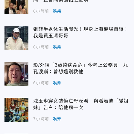
6小時前
娛樂
張菲半退休生活曝光！現身上海機場自曝：
我是費玉清哥哥
6小時前
娛樂
影/外甥「3歲染病命危」今考上公務員 九
孔淚崩：曾想過別救他
6小時前
娛樂
沈玉琳穿女裝憶亡母泛淚 與潘若迪「變姐
妹」告白：陪他瘋一次
7小時前
娛樂