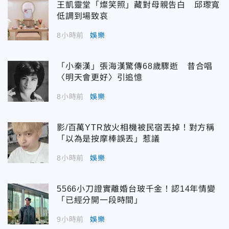
王凱靈堂「燦笑照」藏對母親告白 邱瓈寬
低調到場致哀
8小時前
娛樂
「小秦漢」張海漢驚傳68歲驟逝 昔合唱
〈明天會更好〉引追憶
8小時前
娛樂
影/百萬YTR放火相機被民宿丟掉！對方稱
「以為是按摩棒誤丟」惹議
8小時前
娛樂
5566小刀證實離婚台玻千金！認14年情變
「已經分開一段時間」
9小時前
娛樂