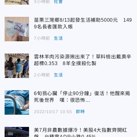
3小時前
社會
苗栗三灣鄉8/13起發生活補助5000元 149
9名長者匯款入帳
7小時前
生活
雲林羊肉污染源揪出來了！草料檢出戴奧辛
超標0.353 8羊全撲殺化製
2小時前
生活
6旬翁心臟「停止90分鐘」復活！他醒來揭
死後世界 嘆：很恐怖…
2022/10/17 10:55
即時
美7月非農數據爆冷！美股4大指數齊開紅
盤 台積電ADR小跌0.45%