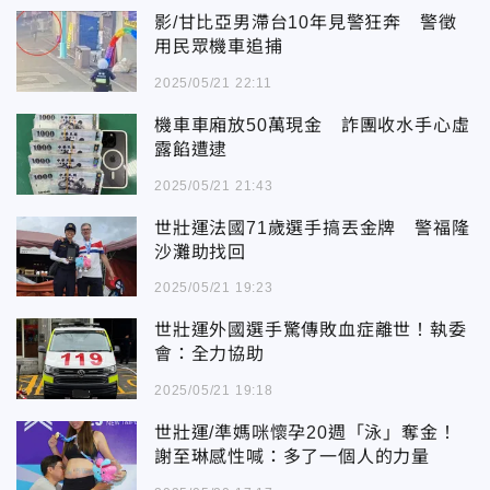
影/甘比亞男滯台10年見警狂奔 警徵
用民眾機車追捕
2025/05/21 22:11
機車車廂放50萬現金 詐團收水手心虛
露餡遭逮
2025/05/21 21:43
世壯運法國71歲選手搞丟金牌 警福隆
沙灘助找回
2025/05/21 19:23
世壯運外國選手驚傳敗血症離世！執委
會：全力協助
2025/05/21 19:18
世壯運/準媽咪懷孕20週「泳」奪金！
謝至琳感性喊：多了一個人的力量