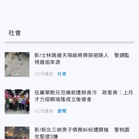
社會
影/士林路邊天降麻將牌險砸路人 警調監
視器追來源
20分鐘前
社會
伍麗華胞兄范織欽遭辦貪污 政客爽：上月
才力挺賴瑞隆成立後援會
51分鐘前
要聞
影/新北三峽男子債務糾紛遭開槍 警桃園
攻堅逮3嫌