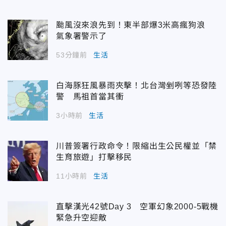
颱風沒來浪先到！東半部爆3米高瘋狗浪
氣象署警示了
53分鐘前
生活
白海豚狂風暴雨夾擊！北台灣剉咧等恐發陸
警 馬祖首當其衝
3小時前
生活
川普簽署行政命令！限縮出生公民權並「禁
生育旅遊」打擊移民
11小時前
生活
直擊漢光42號Day 3 空軍幻象2000-5戰機
緊急升空迎敵