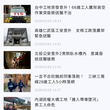
台中工地突發意外！66歲工人鷹架高空
作業突昏厥送醫不治
2026/03/30 19:23
高雄仁武區工安意外 女移工跌落鷹架
緊急送醫
2026/03/04 14:31
北投公安意外2男倒臥水槽內 意識昏
迷送醫搶救
2026/02/26 21:42
一言不合砍踹前同事落跑！ 三峽三鶯
線26歲工人5小時落網
2026/02/26 11:27
內湖民權大橋工地「連人帶車墜河」
男工人命危