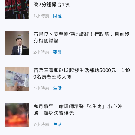
改2分鍾撮合1次
1小時前
財經
石崇良、姜至剛傳提請辭！行政院：目前沒
有相關討論
2小時前
要聞
苗栗三灣鄉8/13起發生活補助5000元 149
9名長者匯款入帳
4小時前
生活
鬼月將至！命理師示警「4生肖」小心沖
煞 護身法寶曝光
7小時前
生活