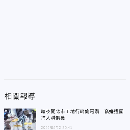
相關報導
暗夜闖北市工地行竊偷電纜 竊嫌遭圍
捕人贓俱獲
2026/05/22 20:41