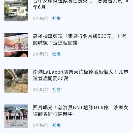
台中女摩鐵遭餵毒性侵死亡 惡男遭判刑14
年6月
2小時前
社會
高雄機車頻現「家具行名片綁500元」！老
闆喊冤：沒這個閒錢
2小時前
社會
南港LaLaport鷹架天花板掉落砸傷人！北市
建管處開罰30萬
3小時前
社會
照片曝光！慈濟買BNT遭詐10.6億 涉案女
律師曾同框陳時中
3小時前
社會