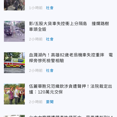
1小時前
社會
影/五股大貨車失控衝上分隔島 撞爛路樹
車頭全毀
2小時前
社會
血濺湖內！高雄82歲老翁機車失控重摔 電
桿旁慘死檢警相驗
2小時前
社會
伍麗華胞兄范織欽涉貪遭聲押！法院裁定出
爐：120萬元交保
2小時前
要聞