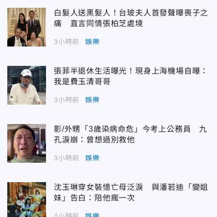
白髮人送黑髮人！台玻夫人首發聲曝喪子之
痛 直言同情張柏芝處境
3小時前
娛樂
張菲半退休生活曝光！現身上海機場自曝：
我是費玉清哥哥
3小時前
娛樂
影/外甥「3歲染病命危」今考上公務員 九
孔淚崩：曾想過別救他
3小時前
娛樂
沈玉琳穿女裝憶亡母泛淚 與潘若迪「變姐
妹」告白：陪他瘋一次
4小時前
娛樂