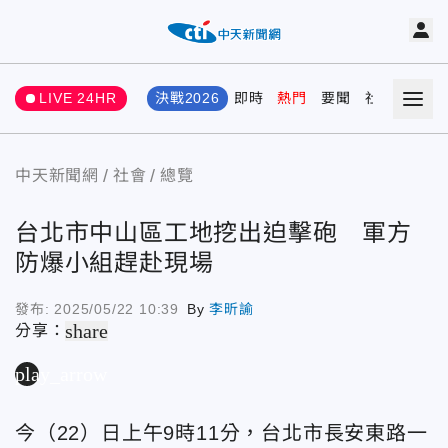
LIVE 24HR
決戰2026
即時
熱門
要聞
社會
娛樂
中天新聞網
社會
總覽
台北市中山區工地挖出迫擊砲 軍方
防爆小組趕赴現場
發布:
2025/05/22 10:39
By
李昕諭
share
分享：
play_arrow
今（22）日上午9時11分，台北市長安東路一