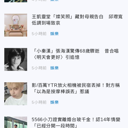
王凱靈堂「燦笑照」藏對母親告白 邱瓈寬
低調到場致哀
5小時前
娛樂
「小秦漢」張海漢驚傳68歲驟逝 昔合唱
〈明天會更好〉引追憶
5小時前
娛樂
影/百萬YTR放火相機被民宿丟掉！對方稱
「以為是按摩棒誤丟」惹議
5小時前
娛樂
5566小刀證實離婚台玻千金！認14年情變
「已經分開一段時間」