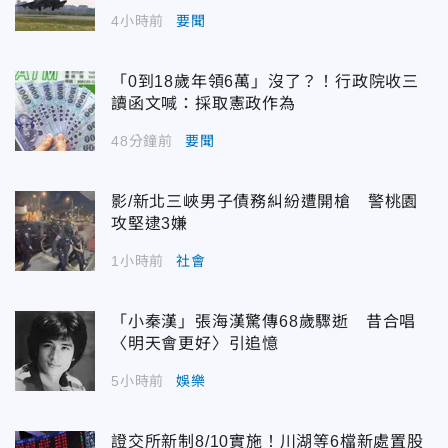
4小時前
要聞
「0到18歲年領6萬」沒了？！行政院收三
讀函文喊：採取憲政作為
48分鐘前
要聞
影/新北三峽男子債務糾紛遭開槍 警桃園
攻堅逮3嫌
1小時前
社會
「小秦漢」張海漢驚傳68歲驟逝 昔合唱
〈明天會更好〉引追憶
5小時前
娛樂
證交所新制8/10實施！川湖等6檔新處置股