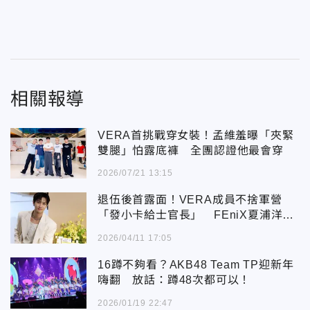
相關報導
VERA首挑戰穿女裝！孟維羞曝「夾緊
雙腿」怕露底褲 全團認證他最會穿
2026/07/21 13:15
退伍後首露面！VERA成員不捨軍營
「發小卡給士官長」 FEniX夏浦洋曝
膝傷復健進度
2026/04/11 17:05
16蹲不夠看？AKB48 Team TP迎新年
嗨翻 放話：蹲48次都可以！
2026/01/19 22:47