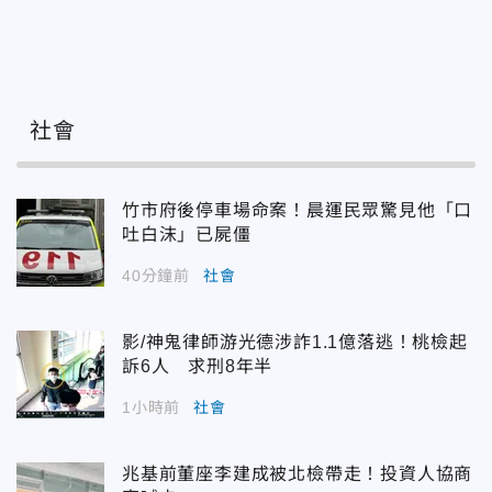
社會
竹市府後停車場命案！晨運民眾驚見他「口
吐白沫」已屍僵
40分鐘前
社會
影/神鬼律師游光德涉詐1.1億落逃！桃檢起
訴6人 求刑8年半
1小時前
社會
兆基前董座李建成被北檢帶走！投資人協商