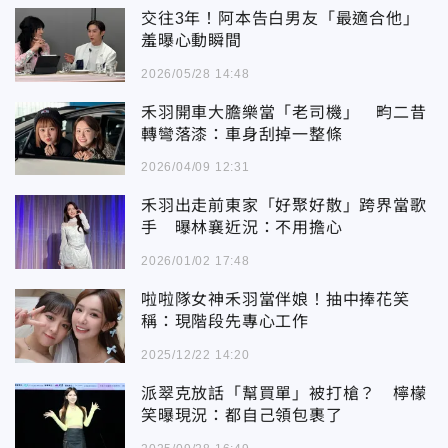
交往3年！阿本告白男友「最適合他」
羞曝心動瞬間
2026/05/28 14:48
禾羽開車大膽樂當「老司機」 畇二昔
轉彎落漆：車身刮掉一整條
2026/04/09 12:31
禾羽出走前東家「好聚好散」跨界當歌
手 曝林襄近況：不用擔心
2026/01/02 17:48
啦啦隊女神禾羽當伴娘！抽中捧花笑
稱：現階段先專心工作
2025/12/22 14:20
派翠克放話「幫買單」被打槍？ 檸檬
笑曝現況：都自己領包裹了