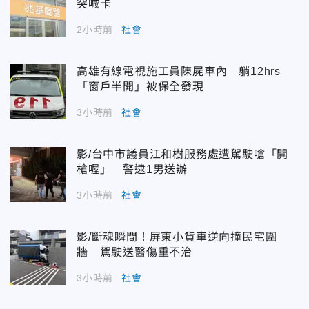
突喊卡
2小時前
社會
高雄有線電視施工員陳屍車內 躺12hrs
「窗戶半開」被保全發現
3小時前
社會
影/台中市議員江和樹服務處遭駕駛嗆「開
槍喔」 警逮1男送辦
3小時前
社會
影/斷魂瞬間！屏東小貨車逆向撞民宅圍
牆 駕駛送醫傷重不治
3小時前
社會