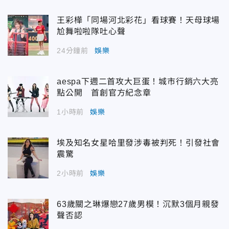
王彩樺「同場河北彩花」看球賽！天母球場
尬舞啦啦隊吐心聲
24分鐘前
娛樂
aespa下週二首攻大巨蛋！城市行銷六大亮
點公開 首創官方紀念章
1小時前
娛樂
埃及知名女星哈里發涉毒被判死！引發社會
震驚
2小時前
娛樂
63歲關之琳爆戀27歲男模！沉默3個月親發
聲否認