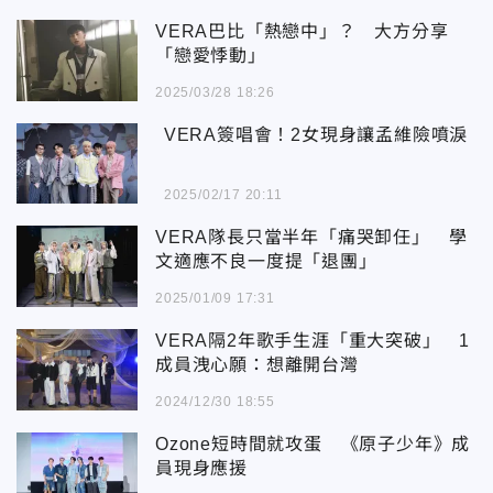
VERA巴比「熱戀中」？ 大方分享
「戀愛悸動」
2025/03/28 18:26
VERA簽唱會！2女現身讓孟維險噴淚
2025/02/17 20:11
VERA隊長只當半年「痛哭卸任」 學
文適應不良一度提「退團」
2025/01/09 17:31
VERA隔2年歌手生涯「重大突破」 1
成員洩心願：想離開台灣
2024/12/30 18:55
Ozone短時間就攻蛋 《原子少年》成
員現身應援