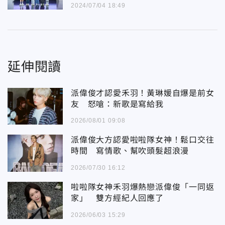
2024/07/04 18:49
延伸閱讀
派偉俊才認愛禾羽！黃琳媛自爆是前女
友 怒嗆：新歌是寫給我
2026/08/01 09:08
派偉俊大方認愛啦啦隊女神！鬆口交往
時間 寫情歌、幫吹頭髮超浪漫
2026/07/30 16:12
啦啦隊女神禾羽爆熱戀派偉俊「一同返
家」 雙方經紀人回應了
2026/06/03 15:29