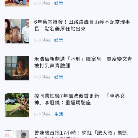
3小時前
娛樂
6年舊怨爆發！田路路轟曹雨婷不配當理事
長 點名姜厚任站出來
3小時前
娛樂
禾浩辰新劇遭「水刑」險窒息 暴瘦變文青
被打到鼻青臉腫
4小時前
娛樂
控同業性騷7年風波後首更新 「車界女
神」李冠儀：重返駕駛座
5小時前
生活
曾連續直播17小時！網紅「肥大叔」驟逝