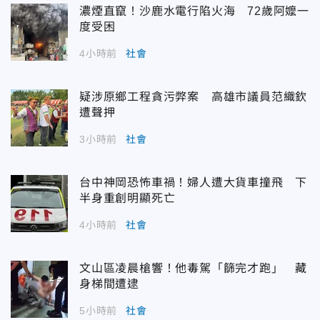
濃煙直竄！沙鹿水電行陷火海 72歲阿嬤一
度受困
4小時前
社會
疑涉原鄉工程貪污弊案 高雄市議員范織欽
遭聲押
3小時前
社會
台中神岡恐怖車禍！婦人遭大貨車撞飛 下
半身重創明顯死亡
4小時前
社會
文山區凌晨槍響！他毒駕「篩完才跑」 藏
身梯間遭逮
5小時前
社會