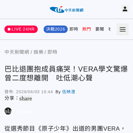
LIVE 24HR
決戰2026
即時
熱門
要聞
社會
娛樂
中天新聞網
娛樂
即時
巴比退團抱成員痛哭！VERA學文驚爆
曾二度想離開 吐低潮心聲
發布:
2026/06/03 16:44
By
伍映澄
share
分享：
play_arrow
從選秀節目《原子少年》出道的男團
VERA
，