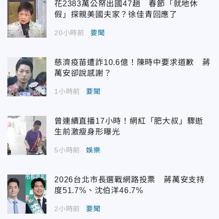
花2383萬公帑出國47趟 春節「就地休
假」探親美國夫家？徐佳青回應了
20小時前
要聞
慈濟疫苗遭詐10.6億！陳時中要求道歉 蔣
萬安卻說感謝？
1小時前
要聞
曾連續直播17小時！網紅「肥大叔」驟逝
生前激瘦身形曝光
5小時前
娛樂
2026台北市長選戰網路投票 蔣萬安支持
度51.7%、沈伯洋46.7%
2小時前
要聞