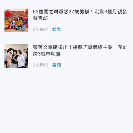
63歲關之琳爆戀27歲男模！沉默3個月親發
聲否認
3小時前
娛樂
蔡英文重磅復出！接蘇巧慧競總主委 預計
跨3縣市助選
2小時前
要聞