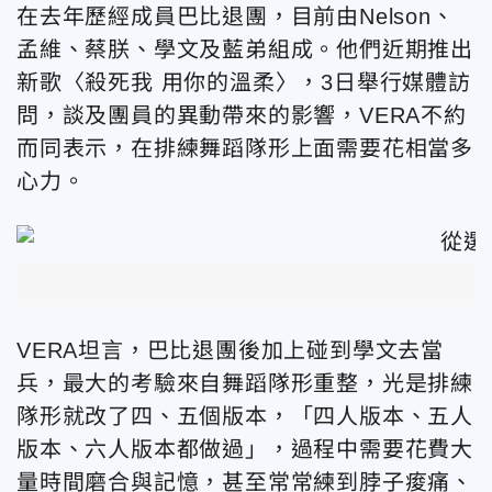
在去年歷經成員巴比退團，目前由
Nelson
、
孟維、蔡朕、學文及藍弟組成。他們近期推出
新歌〈殺死我
用你的溫柔〉，
3
日舉行媒體訪
問，談及團員的異動帶來的影響，
VERA
不約
而同表示，在排練舞蹈隊形上面需要花相當多
心力。
VERA
坦言，巴比退團後加上碰到學文去當
兵，最大的考驗來自舞蹈隊形重整，光是排練
隊形就改了四、五個版本，「四人版本、五人
版本、六人版本都做過」，過程中需要花費大
量時間磨合與記憶，甚至常常練到脖子痠痛、