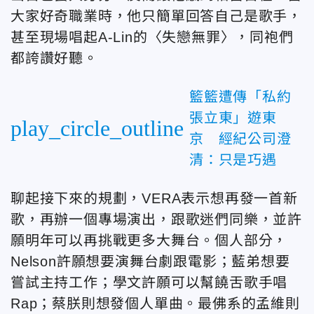
大家好奇職業時，他只簡單回答自己是歌手，
甚至現場唱起
A-Lin
的〈失戀無罪〉，同袍們
都誇讚好聽。
籃籃遭傳「私約
張立東」遊東
play_circle_outline
京 經紀公司澄
清：只是巧遇
聊起接下來的規劃，
VERA
表示想再發一首新
歌，再辦一個專場演出，跟歌迷們同樂，並許
願明年可以再挑戰更多大舞台。個人部分，
Nelson
許願想要演舞台劇跟電影；藍弟想要
嘗試主持工作；學文許願可以幫饒舌歌手唱
Rap
；蔡朕則想發個人單曲。最佛系的孟維則