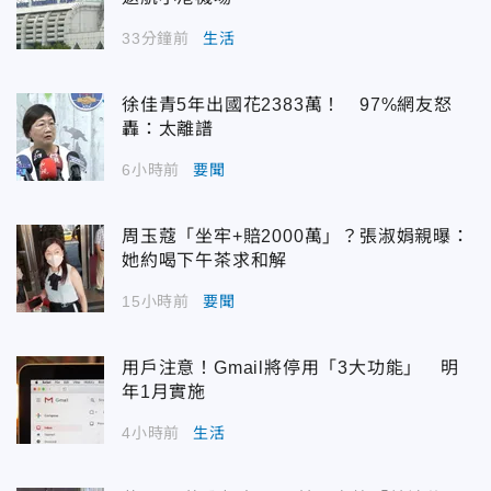
33分鐘前
生活
徐佳青5年出國花2383萬！ 97%網友怒
轟：太離譜
6小時前
要聞
周玉蔻「坐牢+賠2000萬」？張淑娟親曝：
她約喝下午茶求和解
15小時前
要聞
用戶注意！Gmail將停用「3大功能」 明
年1月實施
4小時前
生活