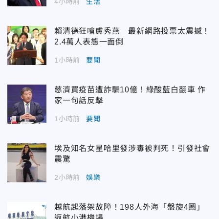
4小時前
生活
賴清德狂嗆盧秀燕 最新網路投票太震撼！
2.4萬人表態一面倒
1小時前
要聞
慈濟買疫苗遭詐騙10億！綠酸藍白翻車 作
家一句話反擊
1小時前
要聞
埃及知名女星哈里發涉毒被判死！引發社會
震驚
2小時前
娛樂
越航起落架故障！198人外海「盤旋4圈」
返航小港機場