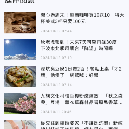
開心過周末！超商咖啡買10送10 特大
杯美式3杯只要100元
2024/10/12 07:44
秋老虎報到！未來7天可望再飆30度
下波東北季風襲台「降溫」時間曝
2024/10/12 07:19
深坑臭豆腐1份賣2百！餐點上桌「才2
塊」他傻了 網驚喊：好盤
2024/10/12 07:14
九族文化村枝垂櫻粉嫩綻放！「秋之盛
典」登場 薰衣草森林品嘗原民香草饗
宴
2024/10/11 20:46
從交往到結婚婆家「不讓她洗碗」新嫁