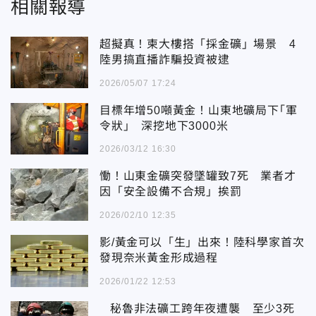
相關報導
超擬真！柬大樓搭「採金礦」場景 4
陸男搞直播詐騙投資被逮
2026/05/07 17:24
目標年增50噸黃金！山東地礦局下｢軍
令狀｣ 深挖地下3000米
2026/03/12 16:30
慟！山東金礦突發墜罐致7死 業者才
因「安全設備不合規」挨罰
2026/02/10 12:35
影/黃金可以「生」出來！陸科學家首次
發現奈米黃金形成過程
2026/01/22 12:53
秘魯非法礦工跨年夜遭襲 至少3死