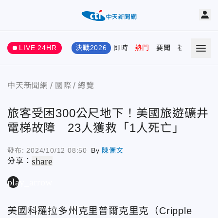
LIVE 24HR
決戰2026
即時
熱門
要聞
社會
娛樂
中天新聞網
國際
總覽
旅客受困300公尺地下！美國旅遊礦井
電梯故障 23人獲救「1人死亡」
發布:
2024/10/12 08:50
By
陳儷文
share
分享：
play_arrow
美國科羅拉多州克里普爾克里克（Cripple