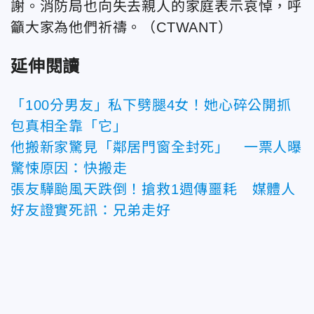
謝。消防局也向失去親人的家庭表示哀悼，呼
籲大家為他們祈禱。（CTWANT）
延伸閱讀
「100分男友」私下劈腿4女！她心碎公開抓
包真相全靠「它」
他搬新家驚見「鄰居門窗全封死」 一票人曝
驚悚原因：快搬走
張友驊颱風天跌倒！搶救1週傳噩耗 媒體人
好友證實死訊：兄弟走好