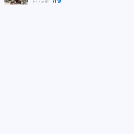
5小時前
社會