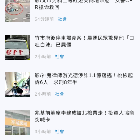
影/北市男騎士等紅燈突倒地命危 女警CP
R搶命救回
54分鐘前
社會
竹市府後停車場命案！晨運民眾驚見他「口
吐白沫」已屍僵
2小時前
社會
影/神鬼律師游光德涉詐1.1億落逃！桃檢起
訴6人 求刑8年半
2小時前
社會
兆基前董座李建成被北檢帶走！投資人協商
突喊卡
3小時前
社會