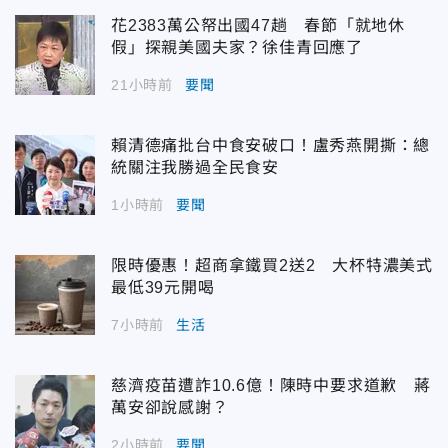
花2383萬公帑出國47趟 春節「就地休
假」探親美國夫家？徐佳青回應了
21小時前
要聞
賴清德痛批台中食安破口！盧秀燕開撕：總
統關注我勝過全民食安
1小時前
要聞
限時優惠！超商拿鐵買2送2 大杯特濃美式
最低39元開喝
7小時前
生活
慈濟疫苗遭詐10.6億！陳時中要求道歉 蔣
萬安卻說感謝？
2小時前
要聞