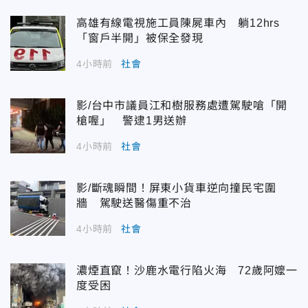
高雄有線電視施工員陳屍車內 躺12hrs
「窗戶半開」被保全發現
4小時前
社會
影/台中市議員江和樹服務處遭駕駛嗆「開
槍喔」 警逮1男送辦
4小時前
社會
影/斷魂瞬間！屏東小貨車逆向撞民宅圍
牆 駕駛送醫傷重不治
4小時前
社會
濃煙直竄！沙鹿水電行陷火海 72歲阿嬤一
度受困