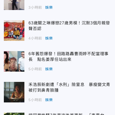
3小時前
娛樂
63歲關之琳爆戀27歲男模！沉默3個月親發
聲否認
4小時前
娛樂
6年舊怨爆發！田路路轟曹雨婷不配當理事
長 點名姜厚任站出來
5小時前
娛樂
禾浩辰新劇遭「水刑」險窒息 暴瘦變文青
被打到鼻青臉腫
5小時前
娛樂