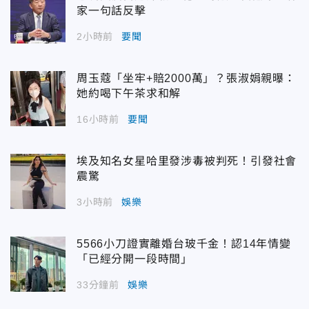
家一句話反擊
2小時前
要聞
周玉蔻「坐牢+賠2000萬」？張淑娟親曝：
她約喝下午茶求和解
16小時前
要聞
埃及知名女星哈里發涉毒被判死！引發社會
震驚
3小時前
娛樂
5566小刀證實離婚台玻千金！認14年情變
「已經分開一段時間」
33分鐘前
娛樂