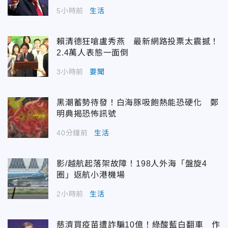
5小時前
生活
賴清德狂嗆盧秀燕 最新網路投票太震撼！
2.4萬人表態一面倒
3小時前
要聞
黑潮蓄勢待發！白海豚吸飽熱能恐硬化 鄭
明典揭恐怖訊號
40分鐘前
生活
影/越航起落架故障！198人外海「盤旋4
圈」返航小港機場
2小時前
生活
慈濟買疫苗遭詐騙10億！綠酸藍白翻車 作