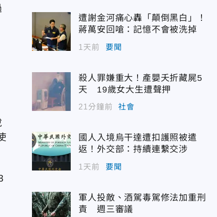
過
遭謝金河痛心轟「顛倒黑白」！
蔣萬安回嗆：記憶不會被洗掉
1天前
要聞
殺人罪嫌重大！產嬰夭折藏屍5
天 19歲女大生遭聲押
21分鐘前
社會
說
使
國人入境烏干達遭扣護照被遣
返！外交部：持續連繫交涉
1天前
要聞
3
軍人投敵、酒駕毒駕修法加重刑
責 週三審議