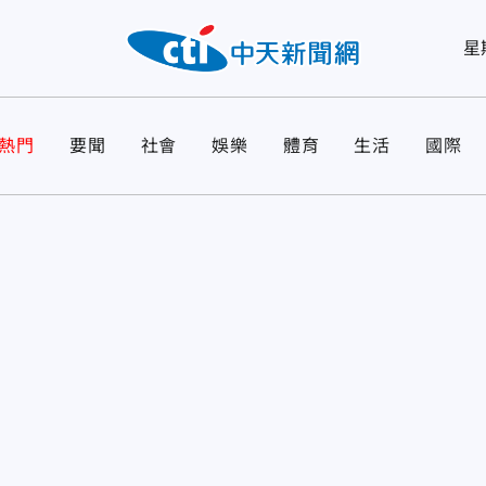
星
熱門
要聞
社會
娛樂
體育
生活
國際