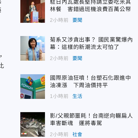
起
駐日內瓦處長堅持請立委吃米其
林餐 害錯過班機浪費百萬公帑
藥
2小時前
要聞
力
菊系又涉貪出事？ 國民黨驚爆內
幕：這樣的新潮流太可怕了
，
2小時前
要聞
比
國際原油狂噴！台塑石化跟進中
油凍漲 下周油價持平
1小時前
生活
影/父親節噩耗！台南逆向輾扁人
車害斷魂 運將毒駕
2小時前
社會