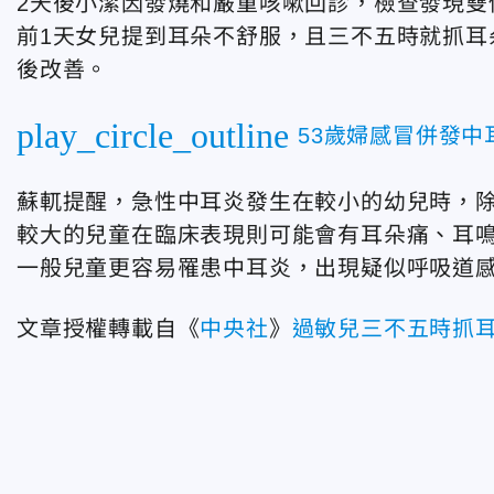
2天後小潔因發燒和嚴重咳嗽回診，檢查發現雙
前1天女兒提到耳朵不舒服，且三不五時就抓耳
後改善。
play_circle_outline
53歲婦感冒併發
蘇軏提醒，急性中耳炎發生在較小的幼兒時，
較大的兒童在臨床表現則可能會有耳朵痛、耳
一般兒童更容易罹患中耳炎，出現疑似呼吸道
文章授權轉載自《
中央社
》
過敏兒三不五時抓耳