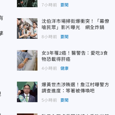
7小時前
要聞
有
沈伯洋市場掃街爆衝突！「幕僚
嗆民眾」影片曝光 網全炸鍋
孳
8小時前
要聞
女3年罹2癌！醫警告：愛吃3食
物恐載得肝癌
4小時前
健康
爆黃世杰涉賄選！詹江村曝警方
調查進度：等著被傳喚吧
現
5小時前
要聞