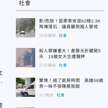
社會
影/危險！苗栗泰安苗62線2.3K
再傳落石 議員籲用路人警戒
26分鐘前
社會
殺人罪嫌重大！產嬰夭折藏屍5
天 19歲女大生遭聲押
21分鐘前
社會
文
察
驚悚！過了退房時間 高雄58歲
男一絲不掛陳屍旅館
3小時前
社會
破