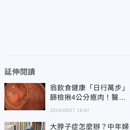
延伸閱讀
翁飲食健康「日行萬步」
篩檢揪4公分瘜肉！醫示
警：延誤處理恐癌變
2024/09/27 16:47
大脖子症怎麼辦？中年婦