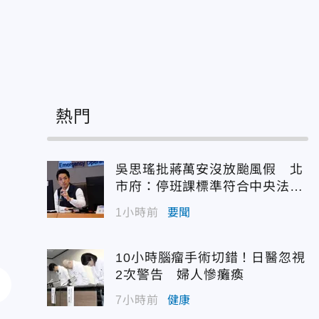
熱門
吳思瑤批蔣萬安沒放颱風假 北
市府：停班課標準符合中央法
規！
1小時前
要聞
10小時腦瘤手術切錯！日醫忽視
2次警告 婦人慘癱瘓
7小時前
健康