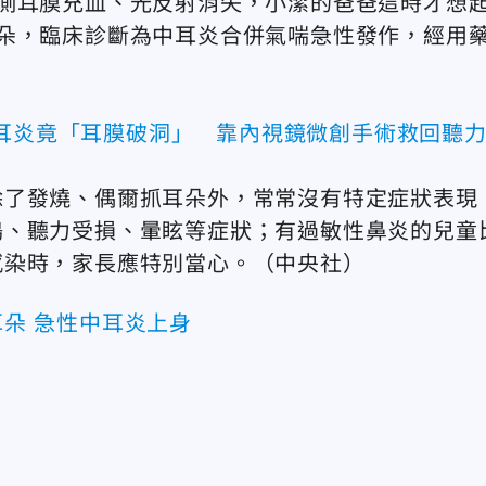
側耳膜充血、光反射消失，小潔的爸爸這時才想
朵，臨床診斷為中耳炎合併氣喘急性發作，經用
中耳炎竟「耳膜破洞」 靠內視鏡微創手術救回聽
除了發燒、偶爾抓耳朵外，常常沒有特定症狀表現
鳴、聽力受損、暈眩等症狀；有過敏性鼻炎的兒童
感染時，家長應特別當心。（中央社）
朵 急性中耳炎上身