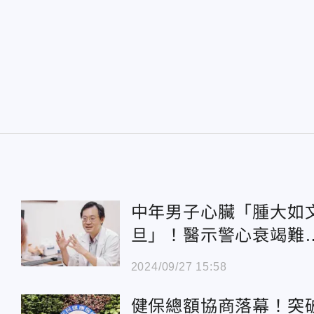
中年男子心臟「腫大如
旦」！醫示警心衰竭難
覺 「5類人」要注意
2024/09/27 15:58
健保總額協商落幕！突