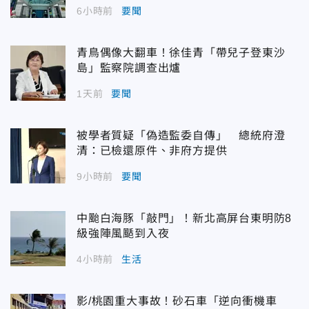
6小時前
要聞
青鳥偶像大翻車！徐佳青「帶兒子登東沙
島」監察院調查出爐
1天前
要聞
被學者質疑「偽造監委自傳」 總統府澄
清：已檢還原件、非府方提供
9小時前
要聞
中颱白海豚「敲門」！新北高屏台東明防8
級強陣風颳到入夜
4小時前
生活
影/桃園重大事故！砂石車「逆向衝機車