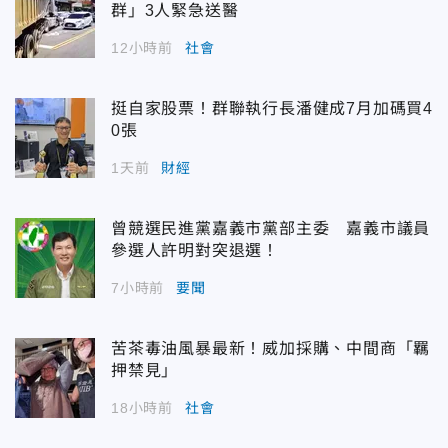
群」3人緊急送醫
12小時前
社會
挺自家股票！群聯執行長潘健成7月加碼買4
0張
1天前
財經
曾競選民進黨嘉義市黨部主委 嘉義市議員
參選人許明對突退選！
7小時前
要聞
苦茶毒油風暴最新！威加採購、中間商「羈
押禁見」
18小時前
社會