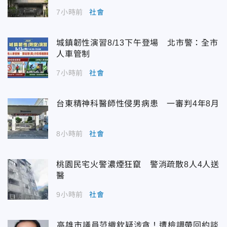
7小時前
社會
城鎮韌性演習8/13下午登場 北市警：全市
人車管制
7小時前
社會
台東精神科醫師性侵男病患 一審判4年8月
8小時前
社會
桃園民宅火警濃煙狂竄 警消疏散8人4人送
醫
9小時前
社會
高雄市議員范織欽疑涉貪！遭檢調帶回約談