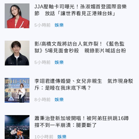
JJA壓軸卡司曝光！孫淑媚首登國際音樂
節 放話「讓世界看見正港辣台妹」
5小時前
娛樂
影/高橋文哉將訪台人氣炸裂！《藍色監
獄》5場見面會秒殺 親錄影片喊話台粉
5小時前
娛樂
李翊君遭傳婚變、女兒非親生 氣炸現身駁
斥：是睡在我床底下嗎？
8小時前
娛樂
蕭秉治登新加坡開唱！被阿弟狂拱跳16蹲
撐不到一半崩潰：腿要斷了
10小時前
娛樂