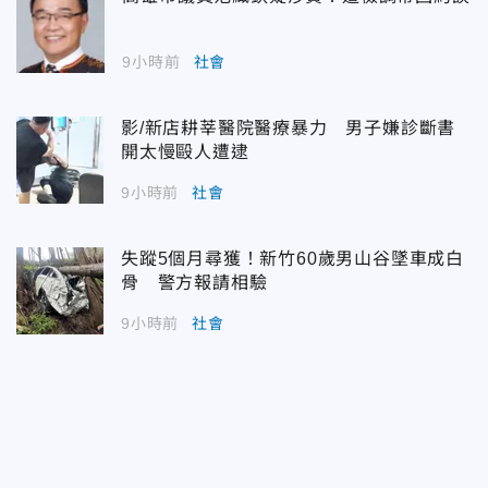
9小時前
社會
影/新店耕莘醫院醫療暴力 男子嫌診斷書
開太慢毆人遭逮
9小時前
社會
失蹤5個月尋獲！新竹60歲男山谷墜車成白
骨 警方報請相驗
9小時前
社會