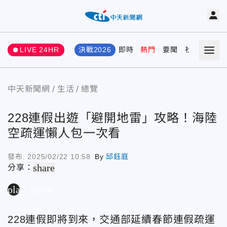
LIVE 24HR
決戰2026
即時
熱門
要聞
社會
娛樂
中天新聞網
生活
總覽
228連假出遊「避開地雷」攻略！海陸
空疏運懶人包一次看
發布:
2025/02/22 10:58
By
邱鈺庭
share
分享：
play_arrow
228連假即將到來，交通部延續春節連假疏運