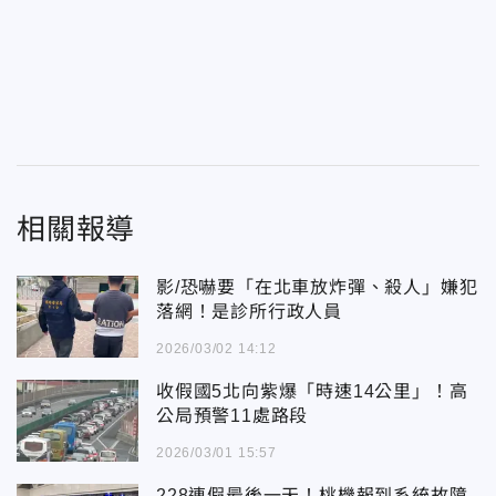
相關報導
影/恐嚇要「在北車放炸彈、殺人」嫌犯
落網！是診所行政人員
2026/03/02 14:12
收假國5北向紫爆「時速14公里」！高
公局預警11處路段
2026/03/01 15:57
228連假最後一天！桃機報到系統故障