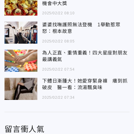
機會中大獎
2025/02/22 08:10
婆婆找嘸護照無法登機 1舉動惹眾
怒：根本故意
2025/02/22 08:05
為人正直、重情重義！四大星座對朋友
最講義氣
2025/02/22 07:54
下體日漸腫大！她愛穿緊身褲 癢到抓
破皮 醫一看：流湯飄臭味
2025/02/22 07:34
留言衝人氣