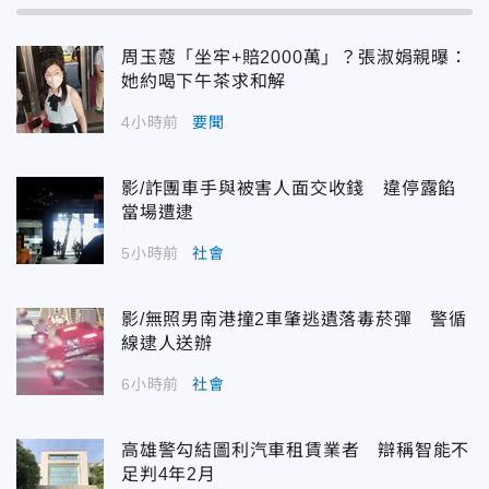
周玉蔻「坐牢+賠2000萬」？張淑娟親曝：
她約喝下午茶求和解
4小時前
要聞
影/詐團車手與被害人面交收錢 違停露餡
當場遭逮
5小時前
社會
影/無照男南港撞2車肇逃遺落毒菸彈 警循
線逮人送辦
6小時前
社會
高雄警勾結圖利汽車租賃業者 辯稱智能不
足判4年2月