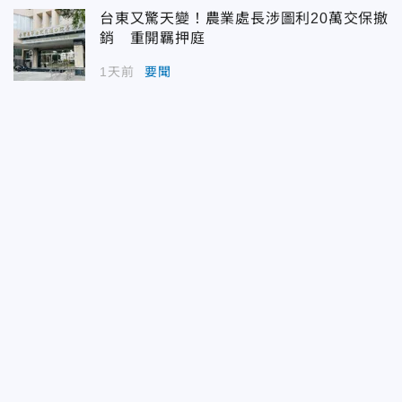
台東又驚天變！農業處長涉圖利20萬交保撤
銷 重開羈押庭
1天前
要聞