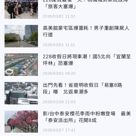
「旅客大塞爆」
2026/03/01 11:32
高美館豪宅區爆噩耗！男子重創陳屍人
行道
2026/03/01 11:11
228收假日將現車潮！國5北向「宜蘭至
坪林」恐塞爆
2026/03/01 09:20
出門先看！省道明收假日「易塞8路
段」曝 北返車潮多
2026/02/28 21:03
影/台中泰安櫻花季雨中粉嫩登場 最美
「泰安派出所」花開8成
2026/02/27 17:41