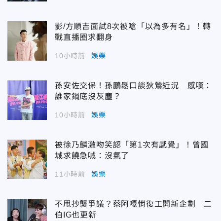
影/方順吉面試8次被嗆「以為多有名」！轉
戰直播圈求翻身
10小時前
娛樂
孫安佐交保！孫鵬鬆口談狄鶯近況 感嘆：
誰家鍋底沒灰塵？
10小時前
娛樂
被徐乃麟激吻笑認「第1次有感覺」！曾國
城求饒急喊：沒氣了
11小時前
娛樂
不甩抄襲爭議？蔡阿嘎悄復工開新企劃 二
伯IG也更新