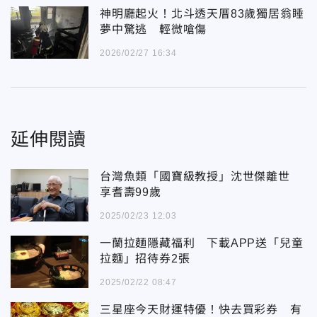
神明廳起火！北斗透天厝83歲獨居翁睡
夢中驚逃 輕微嗆傷
2026/02/27 16:34
延伸閱讀
台灣魚類「國寶級教授」沈世傑離世
享耆壽99歲
2025/02/23 12:03
一蘭拉麵隱藏福利 下載APP送「兒童
拉麵」招待券2張
2025/02/22 08:47
三星座今天財運特優！快去買彩券 有