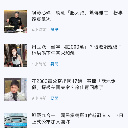
粉絲心碎！網紅「肥大叔」驚傳離世 粉專
證實噩耗
4小時前
娛樂
周玉蔻「坐牢+賠2000萬」？張淑娟親曝：
她約喝下午茶求和解
4小時前
要聞
花2383萬公帑出國47趟 春節「就地休
假」探親美國夫家？徐佳青回應了
9小時前
要聞
迎戰九合一！國民黨精選4位新發言人 7日
正式公布加入團隊