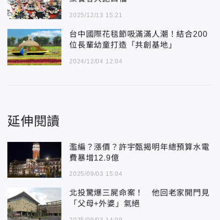
2025/12/13 15:21
台中國際花毯節吸滿滿人潮！結合200
位長輩幼童打造「共創基地」
2024/12/04 12:04
延伸閱讀
濫編？漲價？許宇甄揭明年總預算水電
費暴增12.9億
2025/09/03 15:04
北投驚爆三屍命案！ 他回老家開門見
「父母+外婆」氣絕