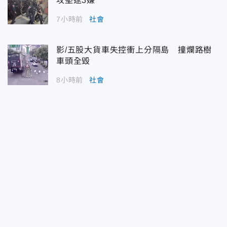
攻堅逮3嫌
7小時前
社會
影/五股大貨車失控衝上分隔島 撞爛路樹
車頭全毀
8小時前
社會