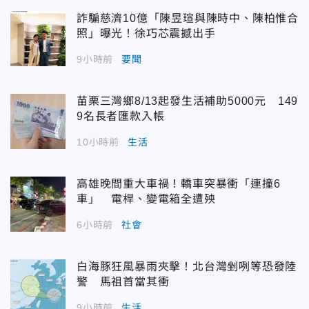
詐騙慈濟10億「陳昱瑄與陳時中、陳柏惟合
照」曝光！徐巧芯震撼出手
9小時前
要聞
苗栗三灣鄉8/13起發生活補助5000元 149
9名長者匯款入帳
10小時前
生活
高雄晚間重大車禍！轎車突暴衝「連撞6
車」 電桿、變電箱全遭殃
6小時前
社會
白海豚狂風暴雨夾擊！北台灣剉咧等恐發陸
警 馬祖首當其衝
9小時前
生活