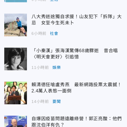
八大秀迷途獨自求援！山友犯下「拆隊」大
忌 女至今生死未卜
6小時前
社會
「小秦漢」張海漢驚傳68歲驟逝 昔合唱
〈明天會更好〉引追憶
11小時前
娛樂
賴清德狂嗆盧秀燕 最新網路投票太震撼！
2.4萬人表態一面倒
14小時前
要聞
自爆因疫苗問題遠離綠營！郭正亮酸：他們
跟沈伯洋有仇？