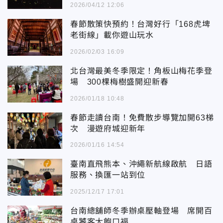
2026/04/12 12:06
春節散策快預約！台灣好行「168虎埤
老街線」載你遊山玩水
2026/02/03 16:09
北台灣最美冬季限定！角板山梅花季登
場 300棵梅樹盛開迎新春
2026/01/18 10:48
春節走讀台南！免費散步導覽加開63梯
次 漫遊府城迎新年
2026/01/16 14:54
臺南直飛熊本、沖繩新航線啟航 日語
服務、換匯一站到位
2025/12/17 17:01
台南總舖師冬季辦桌壓軸登場 席開百
桌饕客大飽口福