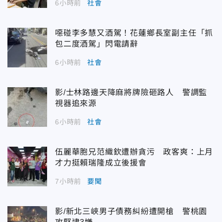
6小時前
社會
噁碰李多慧又酒駕！花蓮鄉長室副主任「抓
包二度酒駕」閃電請辭
6小時前
社會
影/士林路邊天降麻將牌險砸路人 警調監
視器追來源
6小時前
社會
伍麗華胞兄范織欽遭辦貪污 政客爽：上月
才力挺賴瑞隆成立後援會
7小時前
要聞
影/新北三峽男子債務糾紛遭開槍 警桃園