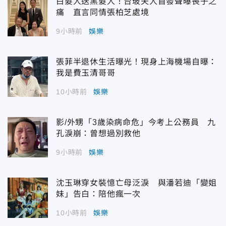
白髮人送黑髮人！台玻夫人首發聲曝喪子之
痛 直言同情張柏芝處境
9小時前
娛樂
張菲半退休生活曝光！現身上海機場自曝：
我是費玉清哥哥
10小時前
娛樂
影/外甥「3歲染病命危」今考上公務員 九
孔淚崩：曾想過別救他
9小時前
娛樂
沈玉琳穿女裝憶亡母泛淚 與潘若迪「變姐
妹」告白：陪他瘋一次
10小時前
娛樂