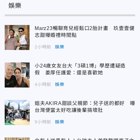
娛樂
Marz23暢聊育兒經鬆口2胎計畫 玖壹壹健
志甜曝婚禮時間點
2小時前
娛樂
小24歲女友台大「3碩1博」學歷遭疑造
假 姜厚任護愛：還是喜歡她
4小時前
娛樂
姐夫AKIRA甜談父親節：兒子送的都好 曝
台灣便當太好吃讓後輩搞壞肚
9小時前
娛樂