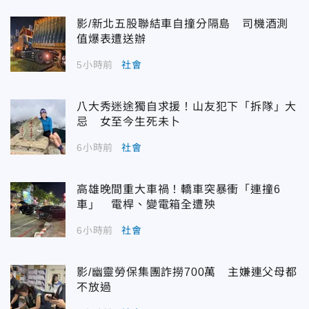
影/新北五股聯結車自撞分隔島 司機酒測
值爆表遭送辦
5小時前
社會
八大秀迷途獨自求援！山友犯下「拆隊」大
忌 女至今生死未卜
6小時前
社會
高雄晚間重大車禍！轎車突暴衝「連撞6
車」 電桿、變電箱全遭殃
6小時前
社會
影/幽靈勞保集團詐撈700萬 主嫌連父母都
不放過