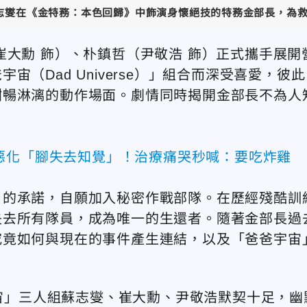
志燮在《金特務：本色回歸》中飾演身懷絕技的特務金部長，為救女兒
崔大勳 飾）、朴鎮哲（尹敬浩 飾）正式攜手展開
（Dad Universe）」組合而深受喜愛，彼此
酣暢淋漓的動作場面。劇情同時揭開金部長不為人
惡化「腳失去知覺」！治療痛哭秒喊：要吃炸雞
」的承諾，自願加入秘密作戰部隊。在歷經殘酷訓
失去所有隊員，成為唯一的生還者。隨著金部長過
究竟如何與現在的事件產生連結，以及「爸爸宇宙