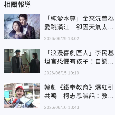
相關報導
「純愛本尊」金來沅曾為
愛跳漢江 卻因天氣太冷
下一秒變搞笑劇
2026/06/29 13:02
「浪漫喜劇匠人」李民基
坦言恐懼有孩子！自認
「戀愛細胞消失」
2026/06/15 10:19
韓劇《鐵拳教育》爆紅引
共鳴 柯志恩喊話：教育
部不能繼續隱形！
2026/06/10 13:43