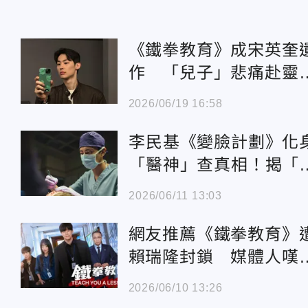
《鐵拳教育》成宋英奎
作 「兒子」悲痛赴靈
堂：難以置信
2026/06/19 16:58
李民基《變臉計劃》化
「醫神」查真相！揭「
臉逃亡」祕密
2026/06/11 13:03
網友推薦《鐵拳教育》
賴瑞隆封鎖 媒體人嘆
標籤更難被撕下了
2026/06/10 13:26