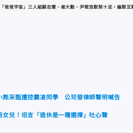
「爸爸宇宙」三人組蘇志燮、崔大勳、尹敬浩默契十足，幽默互動成
小熊采甄遭控霸凌同學 公司發律師聲明喊告
陪女兒！坦言「退休是一種選擇」吐心聲