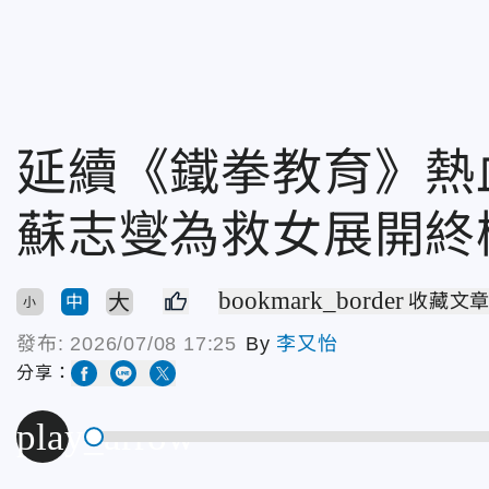
延續《鐵拳教育》熱
蘇志燮為救女展開終
bookmark_border
大
收藏文
中
小
發布:
2026/07/08 17:25
By
李又怡
分享：
play_arrow