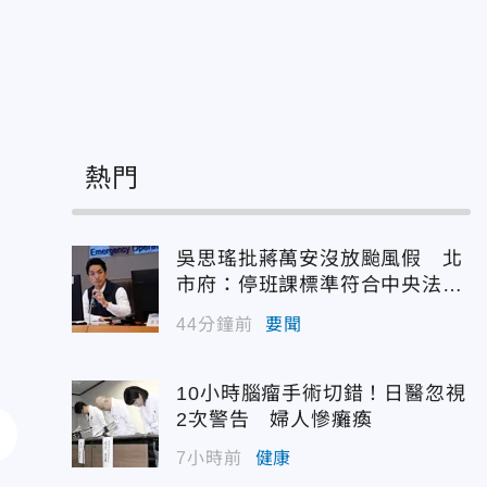
」
熱門
吳思瑤批蔣萬安沒放颱風假 北
市府：停班課標準符合中央法
規！
44分鐘前
要聞
10小時腦瘤手術切錯！日醫忽視
2次警告 婦人慘癱瘓
7小時前
健康