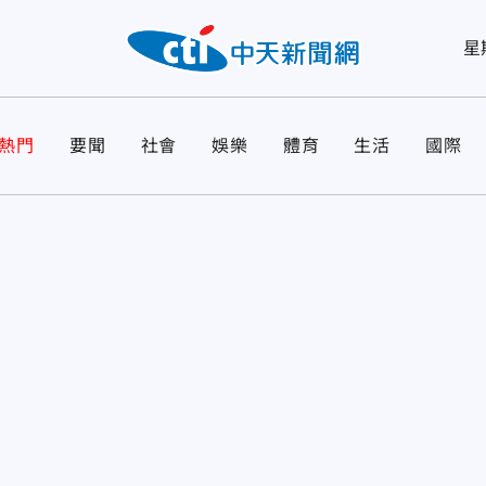
星
熱門
要聞
社會
娛樂
體育
生活
國際