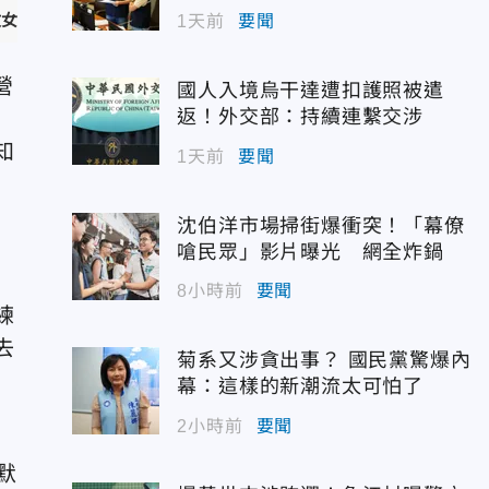
重出江湖。（圖／Netflix提供）
1天前
要聞
營
國人入境烏干達遭扣護照被遣
返！外交部：持續連繫交涉
知
1天前
要聞
沈伯洋市場掃街爆衝突！「幕僚
嗆民眾」影片曝光 網全炸鍋
8小時前
要聞
練
去
菊系又涉貪出事？ 國民黨驚爆內
」
幕：這樣的新潮流太可怕了
2小時前
要聞