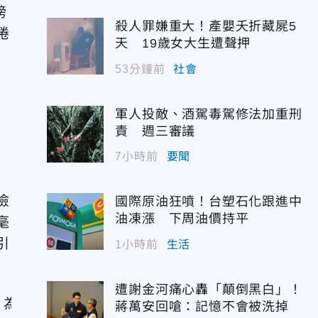
榜
殺人罪嫌重大！產嬰夭折藏屍5
捲
天 19歲女大生遭聲押
53分鐘前
社會
軍人投敵、酒駕毒駕修法加重刑
責 週三審議
7小時前
要聞
險
國際原油狂噴！台塑石化跟進中
油凍漲 下周油價持平
毫
引
1小時前
生活
遭謝金河痛心轟「顛倒黑白」！
蔣萬安回嗆：記憶不會被洗掉