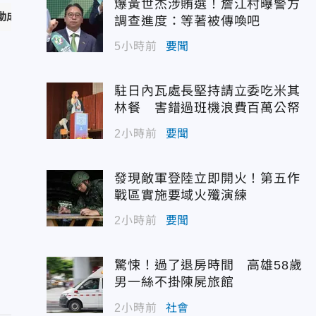
爆黃世杰涉賄選！詹江村曝警方
為全劇亮點。（圖／Netflix提供）
調查進度：等著被傳喚吧
5小時前
要聞
駐日內瓦處長堅持請立委吃米其
林餐 害錯過班機浪費百萬公帑
2小時前
要聞
發現敵軍登陸立即開火！第五作
戰區實施要域火殲演練
2小時前
要聞
驚悚！過了退房時間 高雄58歲
男一絲不掛陳屍旅館
2小時前
社會