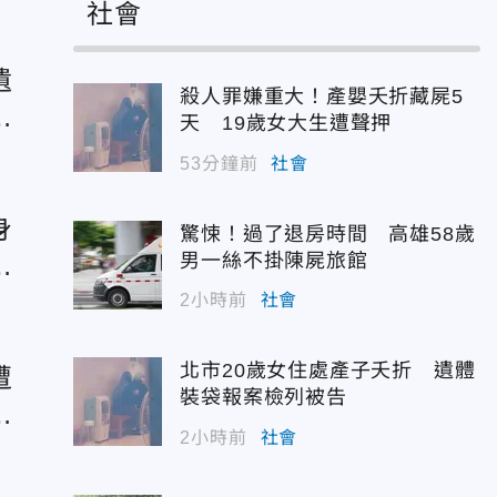
社會
遺
殺人罪嫌重大！產嬰夭折藏屍5
天 19歲女大生遭聲押
53分鐘前
社會
身
驚悚！過了退房時間 高雄58歲
男一絲不掛陳屍旅館
換
2小時前
社會
北市20歲女住處產子夭折 遺體
遭
裝袋報案檢列被告
：
2小時前
社會