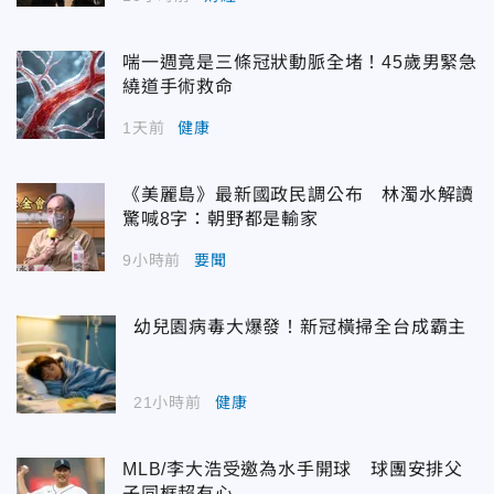
喘一週竟是三條冠狀動脈全堵！45歲男緊急
繞道手術救命
1天前
健康
《美麗島》最新國政民調公布 林濁水解讀
驚喊8字：朝野都是輸家
9小時前
要聞
幼兒園病毒大爆發！新冠橫掃全台成霸主
21小時前
健康
MLB/李大浩受邀為水手開球 球團安排父
子同框超有心