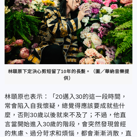
林頤原下定決心剪短留了10年的長髮。（圖／華納音樂提
供）
林頤原也表示：「20邁入30的這一段時間，
常會陷入自我懷疑，總覺得應該要成就些什
麼，否則30歲以後就來不及了；不過，他直
言當開始進入30歲的階段，會突然發現曾經
的焦慮、過分苛求和煩惱，都會漸漸消散，直