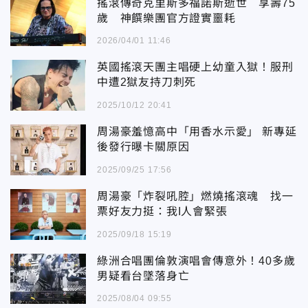
搖滾傳奇克里斯多福諾斯逝世 享壽75
歲 神饌樂團官方證實噩耗
2026/04/01 11:46
英國搖滾天團主唱硬上幼童入獄！服刑
中遭2獄友持刀刺死
2025/10/12 20:41
周湯豪羞憶高中「用香水示愛」 新專延
後發行曝卡關原因
2025/09/25 17:56
周湯豪「炸裂吼腔」燃燒搖滾魂 找一
票好友力挺：我I人會緊張
2025/09/18 15:19
綠洲合唱團倫敦演唱會傳意外！40多歲
男疑看台墜落身亡
2025/08/04 09:55