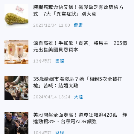
胰臟癌奪命快又猛！醫曝缺乏有效篩檢方
式 7大「異常症狀」別大意
2023/12/04 11:00
健康
源自高雄！手搖飲「貢茶」將易主 205億
元出售美國貝恩資本
13小時前
國際
35歲婚姻市場沒局？她「相親5次全被打
槍」苦喊：結婚太難
2024/04/14 13:24
大陸
美股開盤全面走高！道瓊狂飆逾420點 輝
達勁揚3%、台積電ADR續強
10小時前
財經