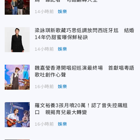
14小時前
娛樂
梁詠琪新歌藏巧思低調放閃西班牙尪 結婚
14年仍甜蜜曝保鮮秘訣
14小時前
娛樂
魏嘉瑩香港開唱迎巡演最終場 首獻唱粵語
歌吐創作心聲
16小時前
娛樂
羅文裕養3孩月噴20萬！認了曾失控飆粗
口 親揭育兒最大轉變
16小時前
娛樂