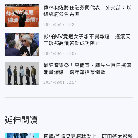
傳林昶佐將任駐芬蘭代表 外交部：以
總統府公告為準
2025/05/17 14:25
影/拍MV竟遇女子想不開尋短 搖滾天
王瓊邦喬飛苦勸成功阻止
2024/09/12 14:07
最狂音樂祭！高爾宣、麋先生夏日搖滾
能量爆棚 嘉年華搶票倒數
2024/08/01 12:14
延伸閱讀
直擊/首嚐臭豆腐就愛上！町田啓太撥髮