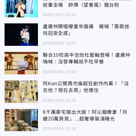
迷暈全場 帥彈〈望春風〉寵台粉
2025/12/07 21:43
盧廣仲開唱曝童年傷痛 暖喊「靠歌迷
找回安全感」
2025/09/29 18:23
聯合10校高中吉他社壓軸登場！盧廣仲
嗨喊：沒發專輯就不吃早餐
2025/02/01 23:00
阿Ken公開周杰倫超狂創作內幕！「沒
吉他？現在去買」他傻住
2024/12/15 10:19
6千萬豪宅搜出大麻！阿沁寵嫩妻「月
繳20萬房貸」…超奢華裝潢曝光
2024/03/14 15:28