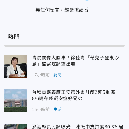
無任何留言，趕緊搶頭香！
熱門
青鳥偶像大翻車！徐佳青「帶兒子登東沙
島」監察院調查出爐
17小時前
要聞
台積電嘉義廠工安意外累計釀2死5重傷！
8/6請布袋戲安撫好兄弟
15小時前
生活
澎湖縣長民調曝光！陳振中支持度30.3%居