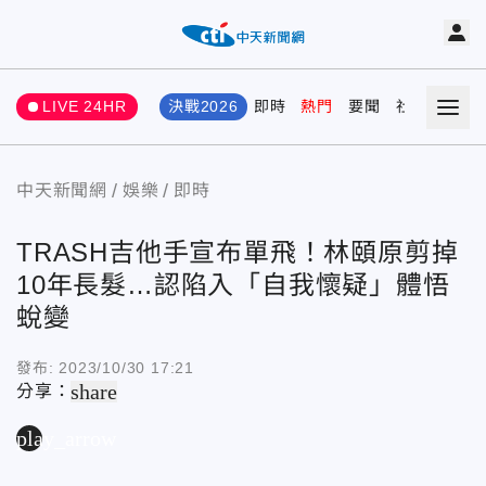
LIVE 24HR
決戰2026
即時
熱門
要聞
社會
娛樂
中天新聞網
娛樂
即時
TRASH吉他手宣布單飛！林頤原剪掉
10年長髮…認陷入「自我懷疑」體悟
蛻變
發布:
2023/10/30 17:21
share
分享：
play_arrow