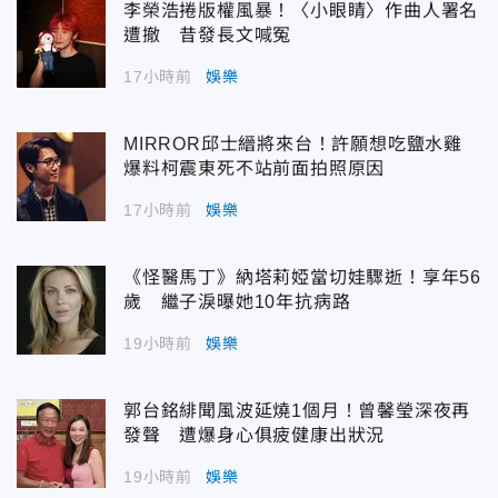
李榮浩捲版權風暴！〈小眼睛〉作曲人署名
遭撤 昔發長文喊冤
17小時前
娛樂
MIRROR邱士縉將來台！許願想吃鹽水雞
爆料柯震東死不站前面拍照原因
17小時前
娛樂
《怪醫馬丁》納塔莉婭當切娃驟逝！享年56
歲 繼子淚曝她10年抗病路
19小時前
娛樂
郭台銘緋聞風波延燒1個月！曾馨瑩深夜再
發聲 遭爆身心俱疲健康出狀況
19小時前
娛樂