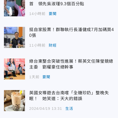
首 領先吳淑瑾9.3個百分點
14小時前
要聞
挺自家股票！群聯執行長潘健成7月加碼買4
0張
11小時前
財經
綠台東整合突破性進展！蔡英文任陳瑩競總
主委 劉櫂豪任總幹事
1天前
要聞
英國女導遊去台南嚐「全糖珍奶」整晚失
眠！ 她笑道：天大的錯誤
2024/04/19 13:31
生活