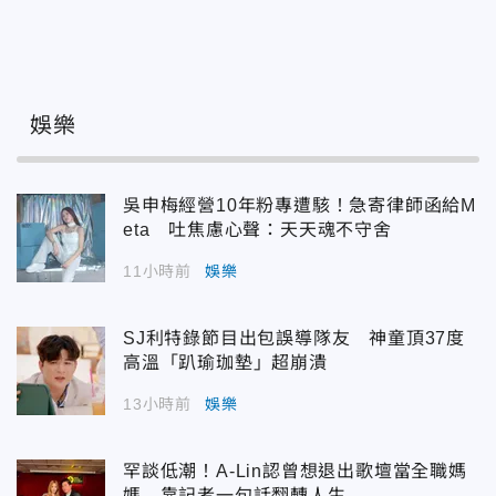
娛樂
吳申梅經營10年粉專遭駭！急寄律師函給M
eta 吐焦慮心聲：天天魂不守舍
11小時前
娛樂
SJ利特錄節目出包誤導隊友 神童頂37度
高溫「趴瑜珈墊」超崩潰
13小時前
娛樂
罕談低潮！A-Lin認曾想退出歌壇當全職媽
媽 靠記者一句話翻轉人生