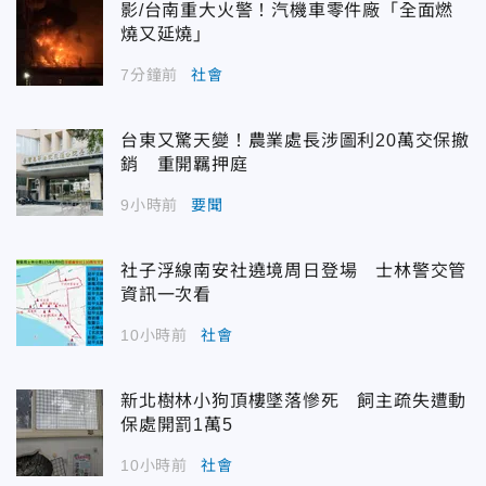
影/台南重大火警！汽機車零件廠「全面燃
燒又延燒」
7分鐘前
社會
台東又驚天變！農業處長涉圖利20萬交保撤
銷 重開羈押庭
9小時前
要聞
社子浮線南安社遶境周日登場 士林警交管
資訊一次看
10小時前
社會
新北樹林小狗頂樓墜落慘死 飼主疏失遭動
保處開罰1萬5
10小時前
社會