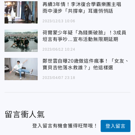
再續3年情！李沐復合學霸樂團主唱
雨中漫步「共撐傘」耳邊悄悄話
2023/12/13 10:06
荷爾蒙少年疑「為錢撕破臉」！3成員
坦言有爭吵…宣布活動無限期延期
2023/06/12 10:24
鄭世雲自曝20歲做這件瘋事！「女友、
寶貝吉他落水救誰？」他這樣選
2023/04/07 23:18
留言衝人氣
登入留言有機會獲得旺幣哦！
登入留言