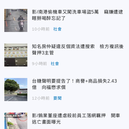
影/南港偷機車又闖洗車場盜5萬 竊嫌遭逮
瞎掰喝醉忘記了
10小時前
社會
知名房仲疑違反個資法遭搜索 檢方複訊後
聲押3主管
9小時前
社會
台糖聲明要提告了！商譽+商品損失2.43
億 向福懋求償
12小時前
要聞
影/鎢業董座遭虐殺前員工落網羈押 開車
逃亡畫面曝光