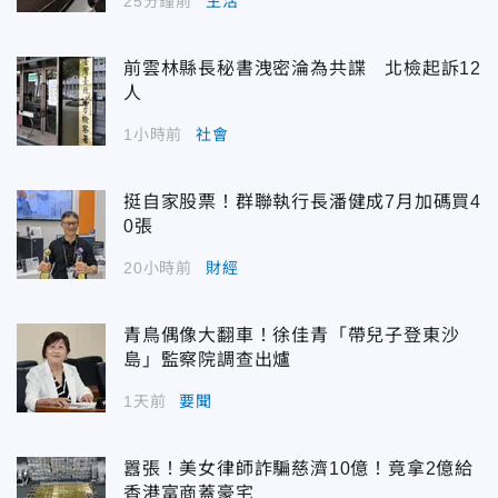
25分鐘前
生活
前雲林縣長秘書洩密淪為共諜 北檢起訴12
人
1小時前
社會
挺自家股票！群聯執行長潘健成7月加碼買4
0張
20小時前
財經
青鳥偶像大翻車！徐佳青「帶兒子登東沙
島」監察院調查出爐
1天前
要聞
囂張！美女律師詐騙慈濟10億！竟拿2億給
香港富商蓋豪宅