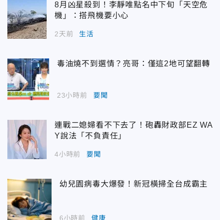
8月凶星殺到！李靜唯點名中下旬「天空危
機」：搭飛機要小心
2天前
生活
毒油燒不到選情？亮哥：僅這2地可望翻轉
23小時前
要聞
連戰二媳婦看不下去了！砲轟財政部EZ WA
Y說法「不負責任」
4小時前
要聞
幼兒園病毒大爆發！新冠橫掃全台成霸主
6小時前
健康