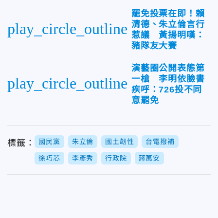
罷免投票在即！賴
清德、朱立倫言行
play_circle_outline
惹議 黃揚明嘆：
豬隊友大賽
演藝圈公開表態第
一槍 李明依臉書
play_circle_outline
疾呼：726投不同
意罷免
國民黨
朱立倫
國土韌性
台電撥補
標籤：
徐巧芯
李彥秀
行政院
蔣萬安