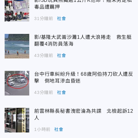
影/3D玩具熊藏逾1公斤K他命！癌末男走私
毒品遭羈押
31分鐘前
社會
影/基隆大武崙沙灘1人遭大浪捲走 救生艇
翻覆4消防員落海
43分鐘前
社會
台中行車糾紛升級！68歲阿伯持刀砍人遭反
擊 倒地耳滲血昏迷
43分鐘前
社會
前雲林縣長秘書洩密淪為共諜 北檢起訴12
人
1小時前
社會