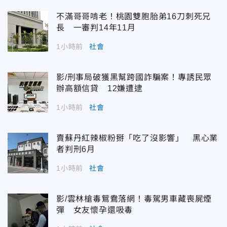
不滿哥哥啃老！桃園雙胞胎弟16刀刺死兄
長 一審判14年11月
1小時前
社會
影/刑事局破獲黑幫跨國詐騙案！專誘民眾
辦高額信貸 12嫌遭逮
1小時前
社會
賣蘇丹紅辣椒粉掰「吃了沒影響」 黑心業
者判刑6月
1小時前
社會
影/雲林槍毒鴛鴦落網！毒駕男車藏喪屍煙
彈 女友懷孕還吸毒