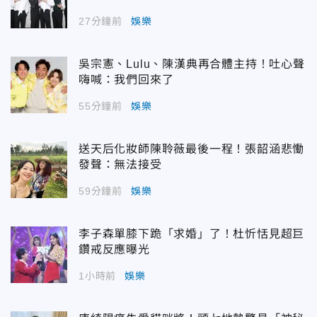
27分鐘前
娛樂
吳宗憲、Lulu、陳漢典再合體主持！吐心聲
嗨喊：我們回來了
55分鐘前
娛樂
送天后化妝師陳聆薇最後一程！張韶涵悲慟
發聲：無法接受
59分鐘前
娛樂
李子森單膝下跪「求婚」了！杜忻恬見超巨
鑽戒反應曝光
1小時前
娛樂