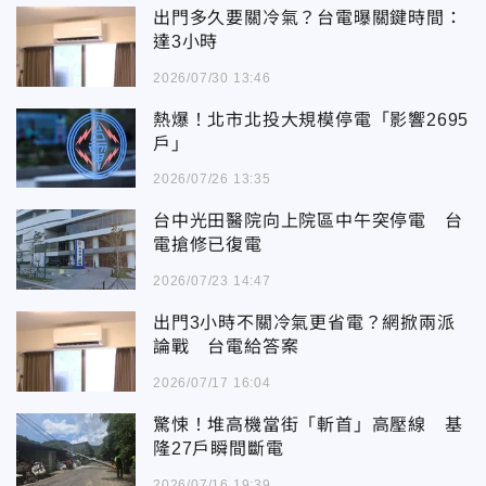
出門多久要關冷氣？台電曝關鍵時間：
達3小時
2026/07/30 13:46
熱爆！北市北投大規模停電「影響2695
戶」
2026/07/26 13:35
台中光田醫院向上院區中午突停電 台
電搶修已復電
2026/07/23 14:47
出門3小時不關冷氣更省電？網掀兩派
論戰 台電給答案
2026/07/17 16:04
驚悚！堆高機當街「斬首」高壓線 基
隆27戶瞬間斷電
2026/07/16 19:39