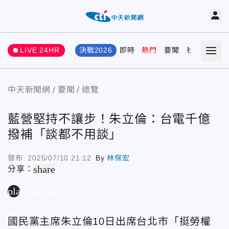
LIVE 24HR
決戰2026
即時
熱門
要聞
社會
娛樂
中天新聞網
要聞
總覽
藍營堅持不讓步！朱立倫：台電千億
撥補「談都不用談」
發布:
2025/07/10 21:12
By
林保宏
share
分享：
play_arrow
國民黨主席朱立倫10日出席台北市「挺勞權