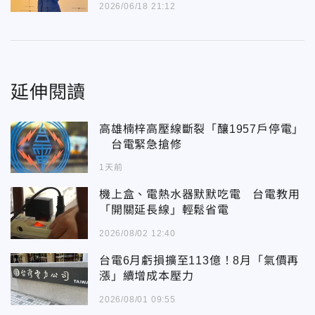
2026/06/18 21:12
延伸閱讀
高雄楠梓高壓線斷裂「釀1957戶停電」
台電緊急搶修
1天前
機上盒、電熱水器默默吃電 台電教用
「開關延長線」輕鬆省電
2026/08/02 12:40
台電6月虧損擴至113億！8月「氣價再
漲」續增成本壓力
2026/08/01 09:55