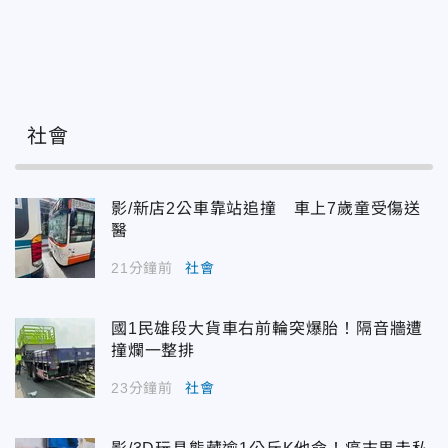
社會
影/新店2公車靠站追撞 車上7歲童受傷送
醫
21分鐘前
社會
國1民雄段大貨車右前輪突爆胎！隔音牆遭
撞爛一整排
23分鐘前
社會