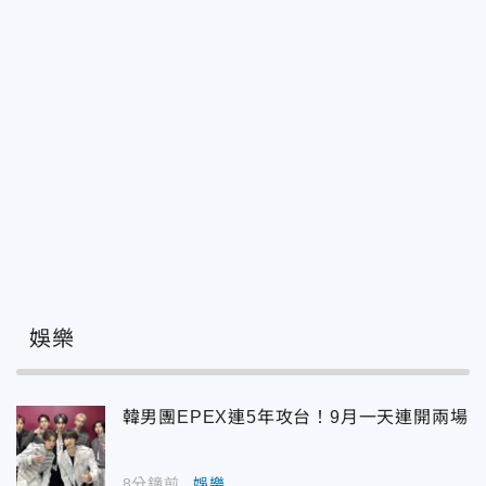
娛樂
韓男團EPEX連5年攻台！9月一天連開兩場
8分鐘前
娛樂