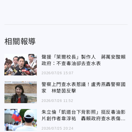
相關報導
聲援「萊爾校長」製作人 蔣萬安酸賴
政府：不查毒油卻去查水表
2026/07/26 15:07
警察上門查水表惹議！盧秀燕轟警察國
家 林楚茵反擊
2026/07/26 11:52
朱立倫「凱道台下背影照」挺反毒油影
片創作者韋淳祐 轟賴政府查水表傷害
民主
2026/07/25 20:24