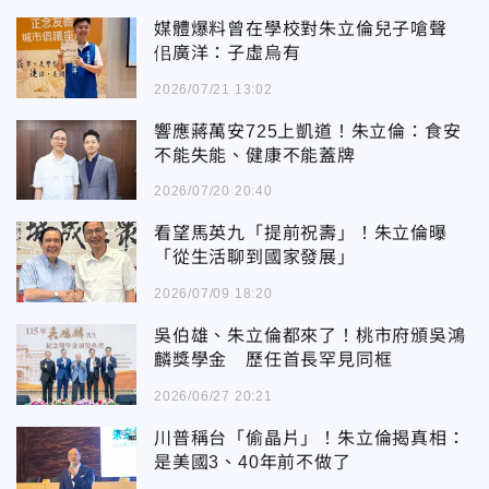
媒體爆料曾在學校對朱立倫兒子嗆聲
佀廣洋：子虛烏有
2026/07/21 13:02
響應蔣萬安725上凱道！朱立倫：食安
不能失能、健康不能蓋牌
2026/07/20 20:40
看望馬英九「提前祝壽」！朱立倫曝
「從生活聊到國家發展」
2026/07/09 18:20
吳伯雄、朱立倫都來了！桃市府頒吳鴻
麟獎學金 歷任首長罕見同框
2026/06/27 20:21
川普稱台「偷晶片」！朱立倫揭真相：
是美國3、40年前不做了