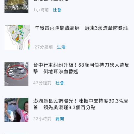
1小時前
社會
午後雷雨彈開轟高屏 屏東3溪流嚴防暴漲
27分鐘前
生活
台中行車糾紛升級！68歲阿伯持刀砍人遭反
擊 倒地耳滲血昏迷
43分鐘前
社會
澎湖縣長民調曝光！陳振中支持度30.3%居
首 領先吳淑瑾9.3個百分點
22小時前
要聞