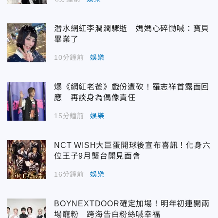
潛水網紅李潤潤驟逝 媽媽心碎慟喊：寶貝
畢業了
10分鐘前
娛樂
爆《網紅老爸》戲份遭砍！羅志祥首露面回
應 再談身為偶像責任
15分鐘前
娛樂
NCT WISH大巨蛋開球後宣布喜訊！化身六
位王子9月襲台開見面會
16分鐘前
娛樂
BOYNEXTDOOR確定加場！明年初連開兩
場寵粉 跨海告白粉絲喊幸福