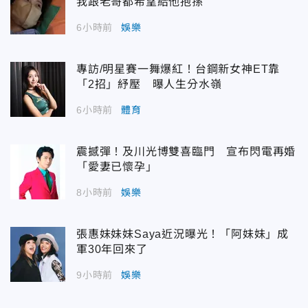
我跟老哥都希望給他抱孫
6小時前
娛樂
專訪/明星賽一舞爆紅！台鋼新女神ET靠
「2招」紓壓 曝人生分水嶺
6小時前
體育
震撼彈！及川光博雙喜臨門 宣布閃電再婚
「愛妻已懷孕」
8小時前
娛樂
張惠妹妹妹Saya近況曝光！「阿妹妹」成
軍30年回來了
9小時前
娛樂