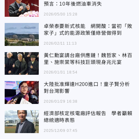
預言：10年後燃油車消失
2026/05/30 15:28
卓榮泰要新式核能 網開酸：當初「敗
家子」式的能源政策僅綠營做得到
2026/02/11 11:13
黃仁勳宴請台廠供應鏈！魏哲家、林百
里、施崇棠等科技巨頭現身兆元宴
2026/01/31 18:54
大陸批准輝達H200進口！童子賢分析
對台灣影響
2026/01/29 16:38
經濟部核定核電廠評估報告 學者籲賴
總統適時表態
2025/12/09 07:45