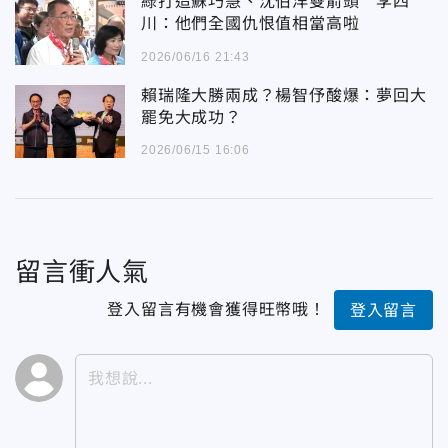
綠打造蘇巧慧、沈伯洋雙箭頭 李四
川：他們全國仇恨值相當高啦
2026/06/16 21:43
賴瑞隆大勝兩成？楊智伃酸爆：夢回大
罷免大成功？
2026/06/15 16:06
留言衝人氣
登入留言有機會獲得旺幣哦！
登入留言