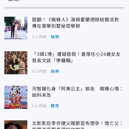
甜翻！《蜘蛛人》湯姆霍蘭德辦結婚派對
傳在豪華別墅秘密舉辦
3小時前
娛樂
「3碩1博」遭疑造假！姜厚任小24歲女友
發長文談「學邏輯」
4小時前
娛樂
河智媛化身「阿美公主」挨批 親曝心情：
始料未及
5小時前
體育
北影影后李亦捷父親節宣布懷孕！憶亡父：