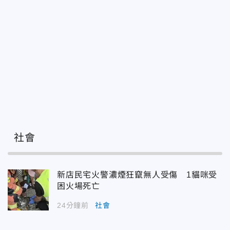
社會
新店民宅火警濃煙狂竄無人受傷 1貓咪受
困火場死亡
24分鐘前
社會