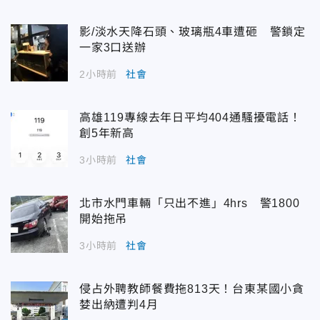
影/淡水天降石頭、玻璃瓶4車遭砸 警鎖定
一家3口送辦
2小時前
社會
高雄119專線去年日平均404通騷擾電話！
創5年新高
3小時前
社會
北市水門車輛「只出不進」4hrs 警1800
開始拖吊
3小時前
社會
侵占外聘教師餐費拖813天！台東某國小貪
婪出納遭判4月