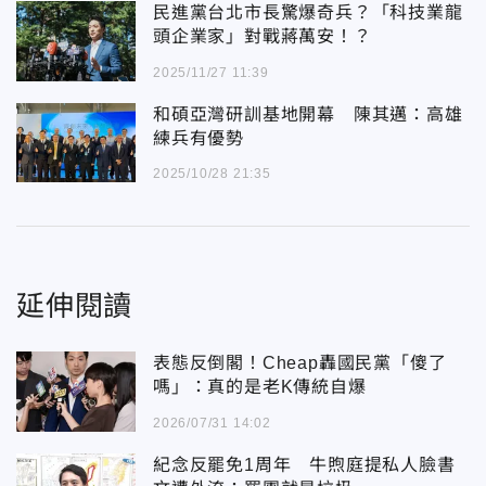
民進黨台北市長驚爆奇兵？「科技業龍
頭企業家」對戰蔣萬安！？
2025/11/27 11:39
和碩亞灣研訓基地開幕 陳其邁：高雄
練兵有優勢
2025/10/28 21:35
延伸閱讀
表態反倒閣！Cheap轟國民黨「傻了
嗎」：真的是老K傳統自爆
2026/07/31 14:02
紀念反罷免1周年 牛煦庭提私人臉書