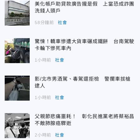
美化帳戶助貸款廣告攏是假 上當恐成詐團
洗錢人頭戶
58分鐘前
社會
驚悚！轎車慘遭大貨車碾成鐵餅 台南駕駛
卡輪下慘死車內
1小時前
社會
影/北市男酒駕、毒駕還拒檢 警攔車拔槍
逮人
1小時前
社會
父親節悲痛噩耗！ 彰化民進黨老將蔡裕昌
不敵肺腺癌驟逝
2小時前
社會