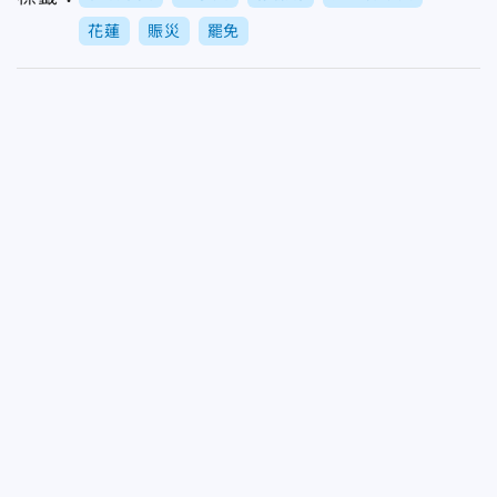
花蓮
賑災
罷免