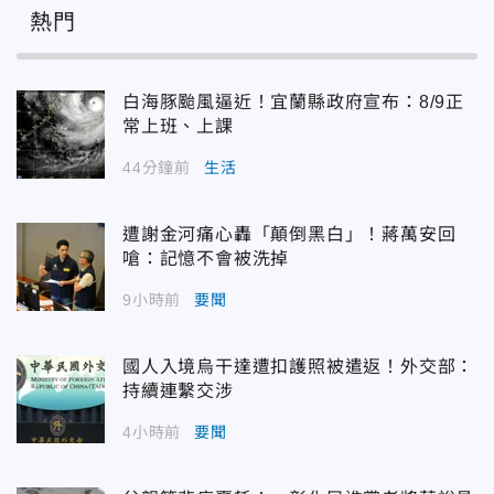
熱門
白海豚颱風逼近！宜蘭縣政府宣布：8/9正
常上班、上課
44分鐘前
生活
遭謝金河痛心轟「顛倒黑白」！蔣萬安回
嗆：記憶不會被洗掉
9小時前
要聞
國人入境烏干達遭扣護照被遣返！外交部：
持續連繫交涉
4小時前
要聞