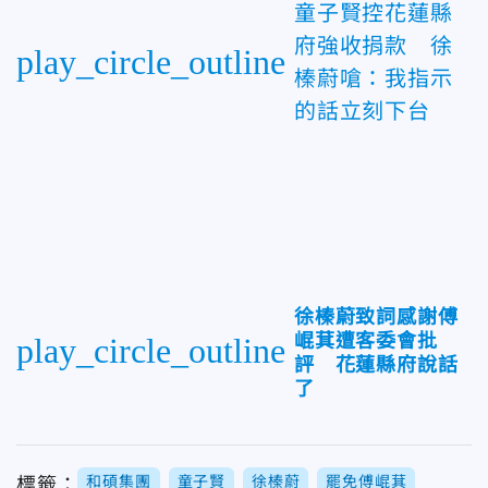
童子賢控花蓮縣
府強收捐款 徐
play_circle_outline
榛蔚嗆：我指示
的話立刻下台
徐榛蔚致詞感謝傅
崐萁遭客委會批
play_circle_outline
評 花蓮縣府說話
了
和碩集團
童子賢
徐榛蔚
罷免傅崐萁
標籤：