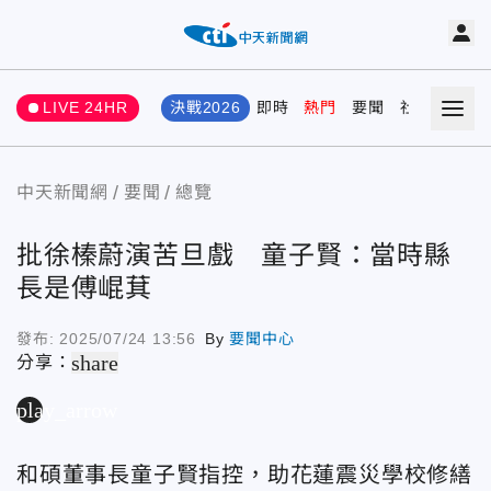
LIVE 24HR
決戰2026
即時
熱門
要聞
社會
娛樂
中天新聞網
要聞
總覽
批徐榛蔚演苦旦戲 童子賢：當時縣
長是傅崐萁
發布:
2025/07/24 13:56
By
要聞中心
share
分享：
play_arrow
和碩董事長童子賢指控，助花蓮震災學校修繕