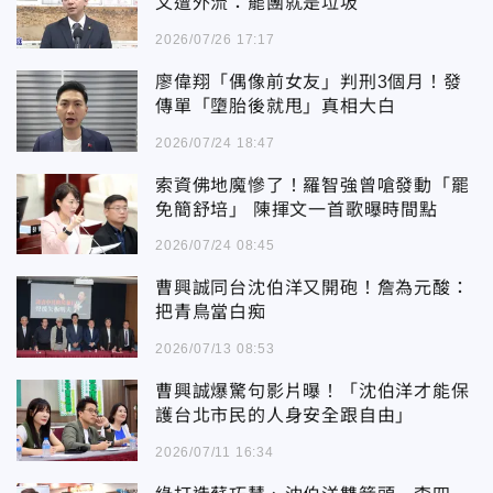
文遭外流：罷團就是垃圾
2026/07/26 17:17
廖偉翔「偶像前女友」判刑3個月！發
傳單「墮胎後就甩」真相大白
2026/07/24 18:47
索資佛地魔慘了！羅智強曾嗆發動「罷
免簡舒培」 陳揮文一首歌曝時間點
2026/07/24 08:45
曹興誠同台沈伯洋又開砲！詹為元酸：
把青鳥當白痴
2026/07/13 08:53
曹興誠爆驚句影片曝！「沈伯洋才能保
護台北市民的人身安全跟自由」
2026/07/11 16:34