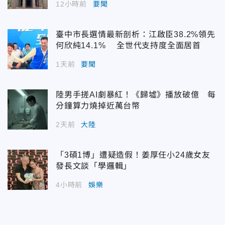
12小時前
要聞
臺中市長選情最新剖析：江啟臣38.2%領先
何欣純14.1% 全世代支持度全面居首
1天前
要聞
陸男手搓AI劇暴紅！《歸墟》播放破億 每
分鐘算力燒掉近萬台幣
2天前
大陸
「3碩1博」遭疑造假！姜厚任小24歲女友
發長文談「學邏輯」
4小時前
娛樂