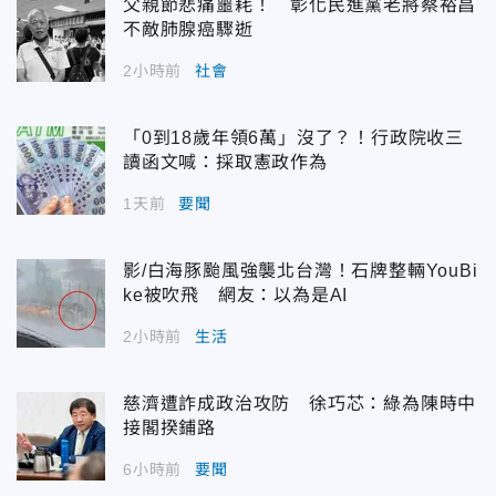
父親節悲痛噩耗！ 彰化民進黨老將蔡裕昌
不敵肺腺癌驟逝
2小時前
社會
「0到18歲年領6萬」沒了？！行政院收三
讀函文喊：採取憲政作為
1天前
要聞
影/白海豚颱風強襲北台灣！石牌整輛YouBi
ke被吹飛 網友：以為是AI
2小時前
生活
慈濟遭詐成政治攻防 徐巧芯：綠為陳時中
接閣揆鋪路
6小時前
要聞