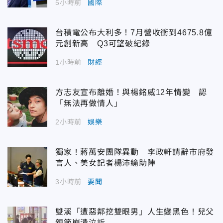
5小時前
國際
台積電公布大利多！7月營收衝到4675.8億
元創新高 Q3可望破紀錄
1小時前
財經
方志友宣布離婚！與楊銘威12年情變 認
「無法再做情人」
2小時前
娛樂
獨家！蔣萬安團隊異動 李政軒請辭市府發
言人、美女記者楊沛緰助陣
3小時前
要聞
雙溪「遭惡鄰挖雙眼男」人生變黑色！兒父
親節崩潰泣訴