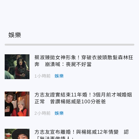
娛樂
蔡淑臻拋女神形象！穿破衣披頭散髮森林狂
奔 崩潰喊：喪屍不好當
1小時前
娛樂
方志友證實結束11年婚！3個月前才喊婚姻
正常 曾讚楊銘威是100分爸爸
2小時前
娛樂
方志友宣布離婚！與楊銘威12年情變 認
「無法再做情人」