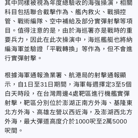
其中同樣被視為年度總驗收的海強操演，相關
科目包括聯合截擊作為、艦內救火、戰損控
管、戰術編隊、空中補給及部分實彈射擊等項
目。值得注意的是，由於海巡署亦是戰時的重
要兵力，因此在此次操演中，海巡艦艇也將納
編海軍並驗證「平戰轉換」等作為，但不會進
行實彈射擊。
根據海軍通報漁業署、航港局的射擊通報顯
示，自1日至31日期間，海軍每週擇定3至5個
白天時段，在台灣周邊4處靶區進行機艦實彈
射擊，靶區分別位於澎湖正南方外海、基隆東
北方外海、高雄左營以西近海，及澎湖西北方
外海，最大彈道高度介於1000呎至2萬5000
呎間。