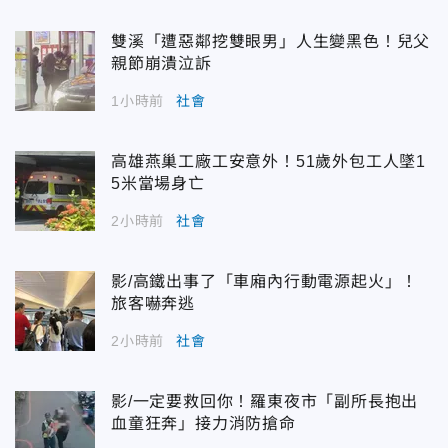
雙溪「遭惡鄰挖雙眼男」人生變黑色！兒父
親節崩潰泣訴
1小時前
社會
高雄燕巢工廠工安意外！51歲外包工人墜1
5米當場身亡
2小時前
社會
影/高鐵出事了「車廂內行動電源起火」！
旅客嚇奔逃
2小時前
社會
影/一定要救回你！羅東夜市「副所長抱出
血童狂奔」接力消防搶命