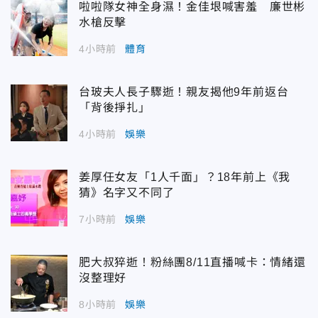
啦啦隊女神全身濕！金佳垠喊害羞 廉世彬
水槍反擊
4小時前
體育
台玻夫人長子驟逝！親友揭他9年前返台
「背後掙扎」
4小時前
娛樂
姜厚任女友「1人千面」？18年前上《我
猜》名字又不同了
7小時前
娛樂
肥大叔猝逝！粉絲團8/11直播喊卡：情緒還
沒整理好
8小時前
娛樂