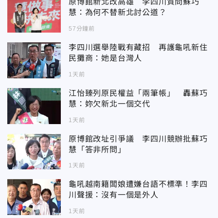
原博館新北改高雄 李四川質問蘇巧
慧：為何不替新北討公道？
57分鐘前
李四川選舉陸戰有藏招 再護龜吼新住
民攤商：她是台灣人
1天前
江怡臻列原民權益「兩筆帳」 轟蘇巧
慧：妳欠新北一個交代
1天前
原博館改址引爭議 李四川競辦批蘇巧
慧「答非所問」
1天前
龜吼越南籍闆娘遭嫌台語不標準！李四
川聲援：沒有一個是外人
1天前