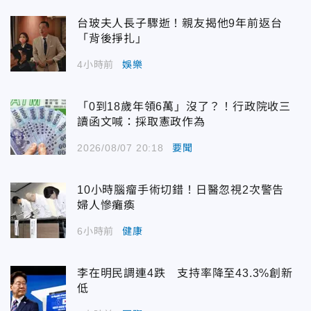
台玻夫人長子驟逝！親友揭他9年前返台
「背後掙扎」
4小時前
娛樂
「0到18歲年領6萬」沒了？！行政院收三
讀函文喊：採取憲政作為
2026/08/07 20:18
要聞
10小時腦瘤手術切錯！日醫忽視2次警告
婦人慘癱瘓
6小時前
健康
李在明民調連4跌 支持率降至43.3%創新
低