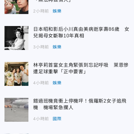
2小時前
娛樂
日本昭和影后小川真由美病逝享壽86歲 女
兒揭母女斷聯10年真相
3小時前
娛樂
林亭莉首當女主角緊張到忘記呼吸 萊恩慘
遭足球重擊「正中要害」
4小時前
娛樂
錯過班機竟衝上停機坪！俄羅斯2女子追飛
機 機場緊急攔人
4小時前
國際