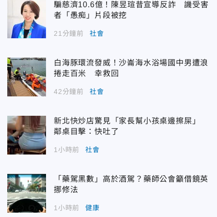
騙慈濟10.6億！陳昱瑄昔宣導反詐 譏受害
者「愚痴」片段被挖
21分鐘前
社會
白海豚環流發威！沙崙海水浴場國中男遭浪
捲走百米 幸救回
42分鐘前
社會
新北快炒店驚見「家長幫小孩桌邊擦屎」
鄰桌目擊：快吐了
1小時前
社會
「藥駕黑數」高於酒駕？藥師公會籲借鏡英
挪修法
1小時前
健康