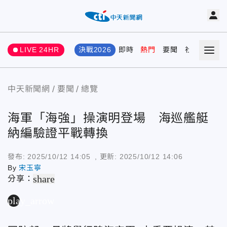
LIVE 24HR
決戰2026
即時
熱門
要聞
社會
娛樂
中天新聞網
要聞
總覽
海軍「海強」操演明登場 海巡艦艇
納編驗證平戰轉換
發布:
2025/10/12 14:05
, 更新:
2025/10/12 14:06
By
宋玉寧
share
分享：
play_arrow