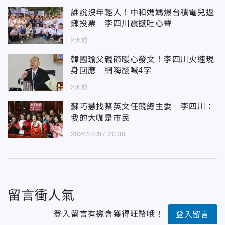
誰說沒年輕人！中和媽媽爆台積電兒返
鄉投票 李四川震撼吐心聲
2天前
韓國瑜父親節暖心發文！李四川火速現
身回應 網嗨翻喊4字
2天前
蘇巧慧找蔡英文任競總主委 李四川：
我的大咖是市民
2026/08/07 20:38
留言衝人氣
登入留言有機會獲得旺幣哦！
登入留言