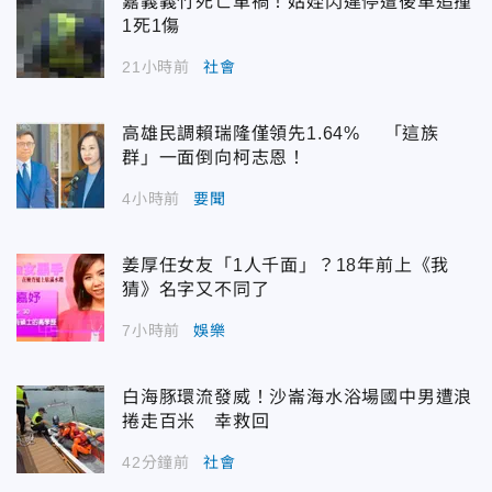
嘉義義竹死亡車禍！姑姪閃違停遭後車追撞
1死1傷
21小時前
社會
高雄民調賴瑞隆僅領先1.64% 「這族
群」一面倒向柯志恩！
4小時前
要聞
姜厚任女友「1人千面」？18年前上《我
猜》名字又不同了
7小時前
娛樂
白海豚環流發威！沙崙海水浴場國中男遭浪
捲走百米 幸救回
42分鐘前
社會