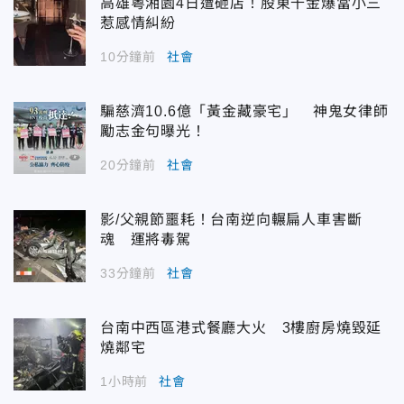
高雄粵湘園4日遭砸店！股東千金爆當小三
惹感情糾紛
10分鐘前
社會
騙慈濟10.6億「黃金藏豪宅」 神鬼女律師
勵志金句曝光！
20分鐘前
社會
影/父親節噩耗！台南逆向輾扁人車害斷
魂 運將毒駕
33分鐘前
社會
台南中西區港式餐廳大火 3樓廚房燒毀延
燒鄰宅
1小時前
社會