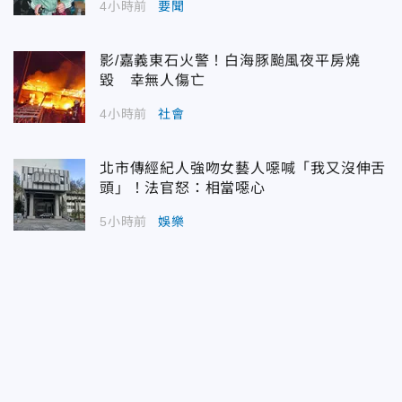
4小時前
要聞
影/嘉義東石火警！白海豚颱風夜平房燒
毀 幸無人傷亡
4小時前
社會
北市傳經紀人強吻女藝人噁喊「我又沒伸舌
頭」！法官怒：相當噁心
5小時前
娛樂