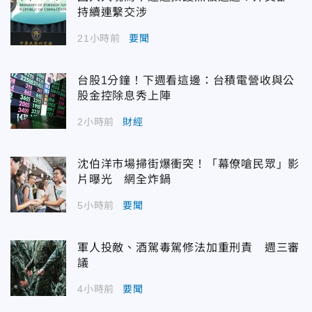
持續連繫交涉
21小時前
要聞
台股1分鐘！下週看這邊：台積電營收與公
股金控除息秀上陣
2小時前
財經
沈伯洋市場掃街爆衝突！「幕僚嗆民眾」影
片曝光 網全炸鍋
5小時前
要聞
軍人投敵、酒駕毒駕修法加重刑責 週三審
議
4小時前
要聞