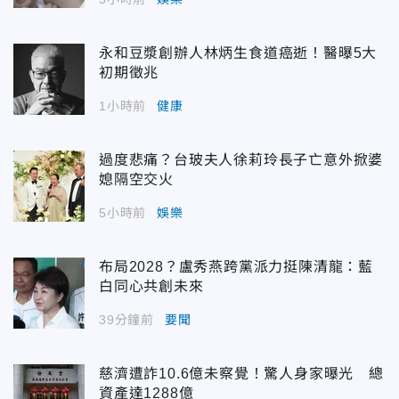
永和豆漿創辦人林炳生食道癌逝！醫曝5大
初期徵兆
1小時前
健康
過度悲痛？台玻夫人徐莉玲長子亡意外掀婆
媳隔空交火
5小時前
娛樂
布局2028？盧秀燕跨黨派力挺陳清龍：藍
白同心共創未來
39分鐘前
要聞
慈濟遭詐10.6億未察覺！驚人身家曝光 總
資產達1288億