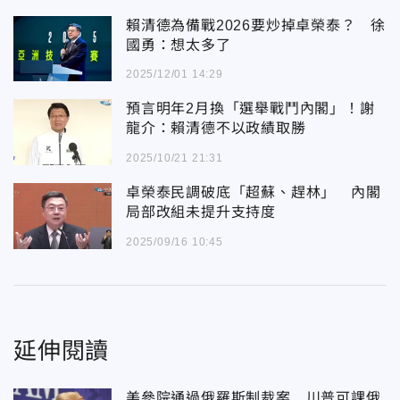
賴清德為備戰2026要炒掉卓榮泰？ 徐
國勇：想太多了
2025/12/01 14:29
預言明年2月換「選舉戰鬥內閣」！謝
龍介：賴清德不以政績取勝
2025/10/21 21:31
卓榮泰民調破底「超蘇、趕林」 內閣
局部改組未提升支持度
2025/09/16 10:45
延伸閱讀
美參院通過俄羅斯制裁案 川普可課俄