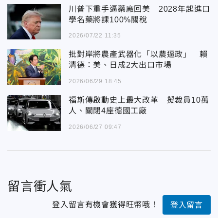
川普下重手逼藥廠回美 2028年起進口
學名藥將課100%關稅
2026/07/22 11:35
批對岸將農產武器化「以農逼政」 賴
清德：美、日成2大出口市場
2026/06/29 18:45
福斯傳啟動史上最大改革 擬裁員10萬
人、關閉4座德國工廠
2026/06/27 09:47
留言衝人氣
登入留言有機會獲得旺幣哦！
登入留言