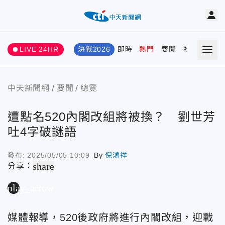
LIVE 24HR
決戰2026
即時
熱門
要聞
社會
娛樂
中天新聞網
要聞
總覽
遭點名520內閣改組將被換？ 劉世芳
吐4字破謎語
發布:
2025/05/05 10:09
By
倪鴻祥
share
分享：
play_arrow
媒體報導，520後政府將進行內閣改組，迎戰