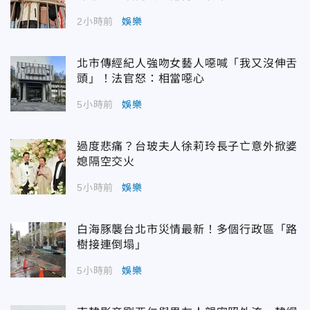
2小時前
娛樂
北市傳經紀人強吻女藝人噁喊「我又沒伸舌
頭」！法官怒：相當噁心
5小時前
娛樂
過度悲痛？台玻夫人徐莉玲長子亡意外掀婆
媳隔空交火
5小時前
娛樂
白海豚襲台北市災情最新！多個行政區「路
樹接連倒塌」
5小時前
娛樂