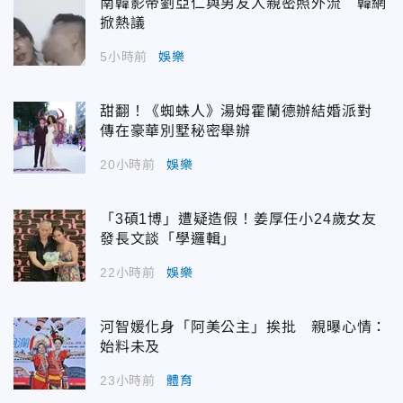
南韓影帝劉亞仁與男友人親密照外流 韓網
掀熱議
5小時前
娛樂
甜翻！《蜘蛛人》湯姆霍蘭德辦結婚派對
傳在豪華別墅秘密舉辦
20小時前
娛樂
「3碩1博」遭疑造假！姜厚任小24歲女友
發長文談「學邏輯」
22小時前
娛樂
河智媛化身「阿美公主」挨批 親曝心情：
始料未及
23小時前
體育