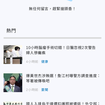
無任何留言，趕緊搶頭香！
熱門
10小時腦瘤手術切錯！日醫忽視2次警告
婦人慘癱瘓
4小時前
健康
爆黃世杰涉賄選！詹江村曝警方調查進度：
等著被傳喚吧
2小時前
要聞
國人入境烏干達遭扣護照被遣返！外交部：