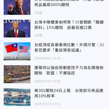
商品最高500%關稅
1天前
台灣半導體業剉咧等？川普開鍘「關鍵
原料」15%關稅 設最低進口價
2天前
台經濟成長暴衝兩位數！外媒示警：川
普恐要求「重談貿易協議」
2026/08/02 15:32
遭華府以強迫勞動管控不力為名開徵新
關稅 歐盟：不實指控
2026/07/24 15:02
美301關稅24日上路 台灣部分商品適
用10%稅率
2026/07/24 07:51