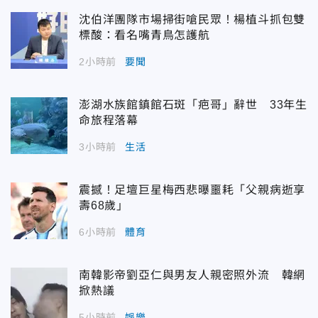
沈伯洋團隊市場掃街嗆民眾！楊植斗抓包雙
標酸：看名嘴青鳥怎護航
2小時前
要聞
澎湖水族館鎮館石斑「疤哥」辭世 33年生
命旅程落幕
3小時前
生活
震撼！足壇巨星梅西悲曝噩耗「父親病逝享
壽68歲」
6小時前
體育
南韓影帝劉亞仁與男友人親密照外流 韓網
掀熱議
5小時前
娛樂