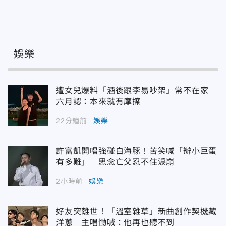
娛樂
遭女兒爆料「酒後跟李易吵架」常不在家
六月認：本來就有摩擦
22分鐘前
娛樂
許富凱開唱強碰白海豚！苦笑喊「辦小巨蛋
有多難」 思念亡父忍不住淚崩
2小時前
娛樂
好友突離世！「溫室雜草」新曲創作契機藏
洋蔥 主唱慟喊：他再也聽不到