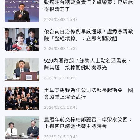
致癌油台糖要負責任？卓榮泰：已經說
得很清楚了
2026/08/03 15:48
依台南自治條例早該通報！盧秀燕轟政
院「整組壞掉」：立即內閣改組
2026/08/03 15:34
520內閣改組？綠營人士點名潘孟安、
陳其邁 接棒關鍵時機曝光
2026/05/19 08:29
土耳其朝野為任命司法部長起衝突 國
會殿堂上演全武行
2026/02/12 13:45
農曆年前交棒給鄭麗君？卓榮泰笑回：
上週四已請她代替主持院會
2025/12/15 19:40