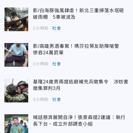
影/白海豚強風肆虐！新北三重掃落水塔砸
破雨棚 5車被波及
2小時前
社會
影/高雄男酒毒駕！瑪莎拉蒂友助陣嗆警
慘吞24萬罰單
3小時前
社會
基隆24歲男兩度逃避補充兵徵集令 涉妨害
徵集罪判3月
3小時前
社會
喊話慈濟展開自淨！張景森提2建議：執行
長下台、成立外部調查小組