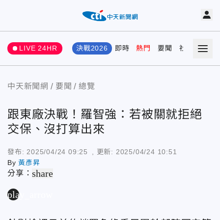
LIVE 24HR
決戰2026
即時
熱門
要聞
社會
娛樂
中天新聞網
要聞
總覽
跟東廠決戰！羅智強：若被關就拒絕
交保、沒打算出來
發布:
2025/04/24 09:25
, 更新:
2025/04/24 10:51
By
黃彥昇
share
分享：
play_arrow