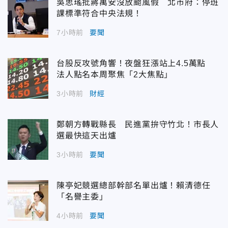
吳思瑤批蔣萬安沒放颱風假 北市府：停班
課標準符合中央法規！
7小時前
要聞
台股反攻號角響！夜盤狂漲站上4.5萬點
法人點名本周聚焦「2大焦點」
3小時前
財經
鄭朝方轉戰縣長 民進黨拚守竹北！市長人
選最快這天出爐
3小時前
要聞
陳亭妃競選總部幹部名單出爐！賴清德任
「名譽主委」
4小時前
要聞