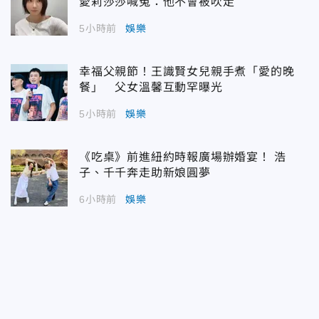
愛莉莎莎喊冤：他不會被吹走
5小時前
娛樂
幸福父親節！王識賢女兒親手煮「愛的晚
餐」 父女溫馨互動罕曝光
5小時前
娛樂
《吃桌》前進紐約時報廣場辦婚宴！ 浩
子、千千奔走助新娘圓夢
6小時前
娛樂