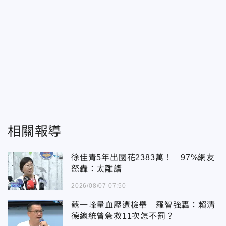
相關報導
徐佳青5年出國花2383萬！ 97%網友
怒轟：太離譜
2026/08/07 07:50
蘇一峰量血壓遭檢舉 羅智強轟：賴清
德總統曾急救11次怎不罰？