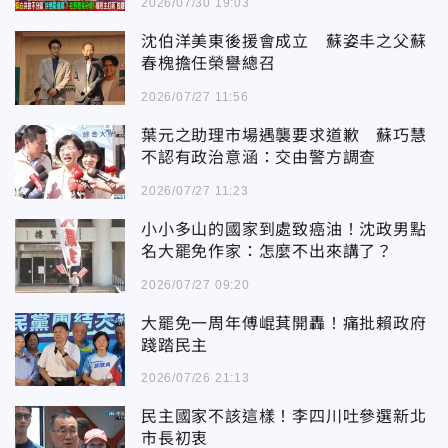
2026/07/30 19:03
沈伯洋美東後援會成立 蘇姿丰之父蘇
春槐擔任榮譽總召
2026/07/27 11:56
葉元之助理市場遇襲要求道歉 蘇巧慧
不認有政治意涵：交由警方調查
2026/07/27 11:23
小小多山的國家到處致癌油！沈政男點
名大罷免作家：怎麼不出來講了？
2026/07/27 09:20
大罷免一周年傅崐萁開轟！痛批賴政府
踐踏民主
2026/07/26 21:13
民主國家不該這樣！李四川吐參選新北
市長初衷