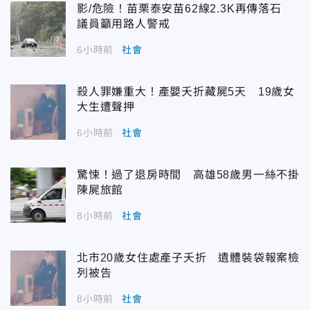
影/危險！苗栗泰安苗62線2.3K再傳落石
議員籲用路人警戒
6小時前
社會
殺人罪嫌重大！產嬰夭折藏屍5天 19歲女
大生遭聲押
6小時前
社會
驚悚！過了退房時間 高雄58歲男一絲不掛
陳屍旅館
8小時前
社會
北市20歲女住處產子夭折 遺體裝袋報案檢
列被告
8小時前
社會