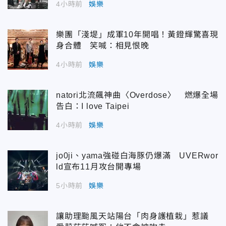
4小時前
娛樂
樂團「淺堤」成軍10年開唱！黃鐙輝驚喜現
身合體 笑喊：相見恨晚
4小時前
娛樂
natori北流飆神曲〈Overdose〉 燃爆全場
告白：I love Taipei
4小時前
娛樂
jo0ji、yama強碰白海豚仍爆滿 UVERwor
ld宣布11月攻台開專場
5小時前
娛樂
讓助理颱風天站陽台「肉身護植栽」惹議