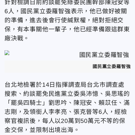
針對檢調日前約談罷免綠委民團幹部陳冠安等
6人，國民黨立委羅智強表示，他已做好被關
的準備，進去後會行使緘默權，絕對拒絕交
保，有本事關他一輩子，他已經準備跟這群東
廠決戰。
國民黨立委羅智強
台北地檢署於14日指揮調查局台北市調查處
搜索、約談罷免民進黨立委吳沛憶、吳思瑤的
「罷吳四騎士」劉思吟、陳冠安、賴苡任、滿
志剛，及領銜人李孝亮、張克晉等6人，經檢
察官複訊後，每人以20萬到50萬元不等的保
金交保，並限制出境出海。