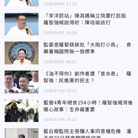
2026/08/04 23:23
「李洋罰站」陳其邁稱立院要打屁股
羅智強喊說得好：陳培瑜該打
2026/08/01 16:26
監委查蘿蔔糕挨批「大砲打小鳥」 食
藥署稱國際無一致標準
2026/08/01 09:02
《油不得你》創作者遭「查水表」 羅
智強：民進黨的民主？
2026/07/29 18:23
藍營4青年絕食154小時！羅智強揭背後
暖心故事：生命最重要
2026/07/26 16:22
藍白廢監院主張釀人事同意權危機 潘