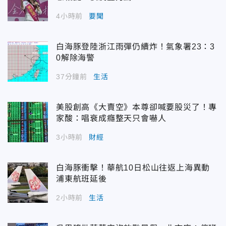
4小時前
要聞
白海豚登陸浙江雨彈仍續炸！氣象署23：3
0解除海警
37分鐘前
生活
美股創高《大賣空》本尊卻喊要股災了！專
家酸：唱衰成癮整天只會嚇人
3小時前
財經
白海豚衝擊！華航10日松山往返上海異動
浦東航班延後
2小時前
生活