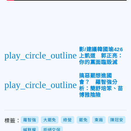
影/建議韓國瑜426
play_circle_outline
上凱道 郭正亮：
你的黨面臨毀滅
搞惡罷想進國
會？ 羅智強分
play_circle_outline
析：簡舒培笨、苗
博雅陰險
羅智強
大罷免
綠營
罷免
東廠
陳冠安
標籤：
緘默權
拒絕交保