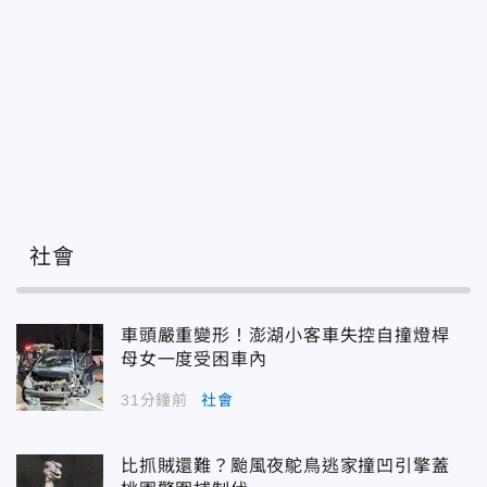
社會
車頭嚴重變形！澎湖小客車失控自撞燈桿
母女一度受困車內
31分鐘前
社會
比抓賊還難？颱風夜鴕鳥逃家撞凹引擎蓋