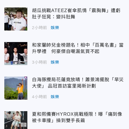
胡瓜挑戰ATEEZ崔傘肌情「震胸舞」遭虧
肚子狂晃：變抖肚舞
2小時前
娛樂
和家馨帥兒金榜題名！相中「百萬名畫」當
升學禮 何豪傑自嘲漏氣買不起
3小時前
娛樂
白海豚攪局花蓮竟放晴！蕭景鴻擺脫「旱災
大使」 品冠首訪富里揭新計劃
4小時前
娛樂
夏和熙備賽HYROX挑戰極限！曝「痛到像
被卡車撞」操到雙手長繭