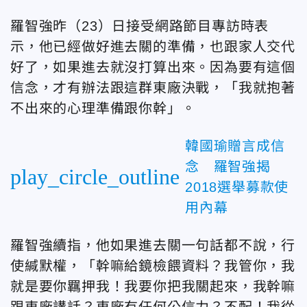
羅智強昨（23）日接受網路節目專訪時表
示，他已經做好進去關的準備，也跟家人交代
好了，如果進去就沒打算出來。因為要有這個
信念，才有辦法跟這群東廠決戰，「我就抱著
不出來的心理準備跟你幹」。
韓國瑜贈言成信
念 羅智強揭
play_circle_outline
2018選舉募款使
用內幕
羅智強續指，他如果進去關一句話都不說，行
使緘默權，「幹嘛給鏡檢餵資料？我管你，我
就是要你羈押我！我要你把我關起來，我幹嘛
跟東廠講話？東廠有任何公信力？不配！我從