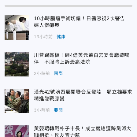
10小時腦瘤手術切錯！日醫忽視2次警告
婦人慘癱瘓
13小時前
健康
川普踢鐵板！砸4億美元蓋白宮宴會廳遭喊
停 不服將上訴最高法院
2小時前
國際
漢光42號演習展開聯合反登陸 顧立雄要求
精進臨戰應變
3小時前
要聞
黃嫈珺轉戰朴子市長！成立競總獲跨黨派大
咖相挺、侯友宜力薦