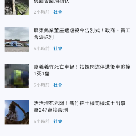
桃園警圍捕制伏
2小時前
社會
屏東鎢業董座遭虐殺今告別式！政商、員工
含淚送別
5小時前
社會
嘉義義竹死亡車禍！姑姪閃違停遭後車追撞
1死1傷
5小時前
社會
活活埋死老闆！新竹挖土機司機填土出事
賠247萬換緩刑
5小時前
社會