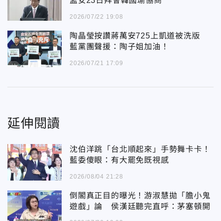
孟安23日拜會韓國瑜協商
2026/07/22 19:08
陶晶瑩按讚蔣萬安725上凱道被洗版
藍黨團聲援：陶子姐加油！
2026/07/21 17:09
延伸閱讀
沈伯洋跳「台北順起來」手勢舞卡卡！
藍委傻眼：有大罷免既視感
2026/08/04 21:28
倒閣真正目的曝光！游淑慧拋「膽小鬼
遊戲」論 侯漢廷聽完直呼：茅塞頓開