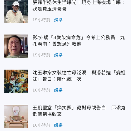
張菲半退休生活曝光！現身上海機場自曝：
我是費玉清哥哥
15小時前
娛樂
影/外甥「3歲染病命危」今考上公務員 九
孔淚崩：曾想過別救他
15小時前
娛樂
沈玉琳穿女裝憶亡母泛淚 與潘若迪「變姐
妹」告白：陪他瘋一次
16小時前
娛樂
王凱靈堂「燦笑照」藏對母親告白 邱瓈寬
低調到場致哀
16小時前
娛樂