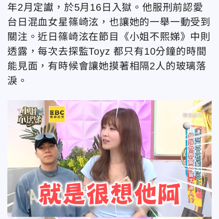
年2月定讞，於5月16日入獄。他服刑前認愛
台日混血女星篠崎泫，也讓她的一舉一動受到
關注。近日篠崎泫在節目《小姐不熙娣》中則
透露，每次去探監Toyz 都只有10分鐘的時間
能見面，有時候會讓她摸著相隔2人的玻璃落
淚。