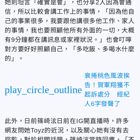
她則坦言「確實是會」，也分享2人因為會通
信，所以比較會講工作上的事情，「因為他自
己的事業很多，我要跟他講很多他工作、家人
的事情，我也要照顧他所有外面的一切，大概
有9分鐘都在講訊息或家裡狀況。」也會叮嚀
對方要好好照顧自己，「多吃飯、多喝水什麼
的」。
衰捲桃色風波挨
告！賀軍翔獲不
play_circle_outline
起訴處分 經紀
人6字發聲了
此外，日前篠崎泫日前在IG開直播時，許多
網友問她Toyz的近況，以及關心她有沒有去
探監，對於相關話題，篠崎泫當時回應，「不