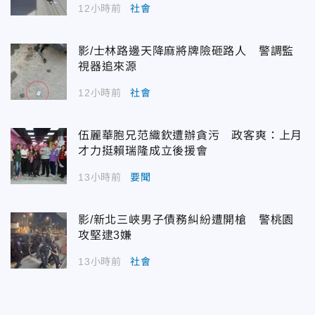
12小時前
社會
影/士林路邊天降麻將牌險砸路人 警調監
視器追來源
12小時前
社會
伍麗華胞兄范織欽遭辦貪污 政客爽：上月
才力挺賴瑞隆成立後援會
13小時前
要聞
影/新北三峽男子債務糾紛遭開槍 警桃園
攻堅逮3嫌
13小時前
社會