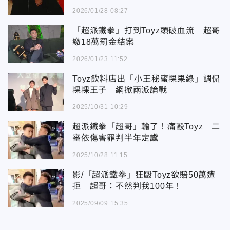
2026/01/28 08:27
「超派鐵拳」打到Toyz頭破血流 超哥
繳18萬罰金結案
2026/01/23 11:52
Toyz飲料店出「小王秘蜜粿果綠」調侃
粿粿王子 網掀兩派論戰
2025/10/31 10:29
超派鐵拳「超哥」輸了！痛毆Toyz 二
審依傷害罪判半年定讞
2025/10/28 11:15
影/「超派鐵拳」狂毆Toyz欲賠50萬遭
拒 超哥：不然判我100年！
2025/09/09 15:35