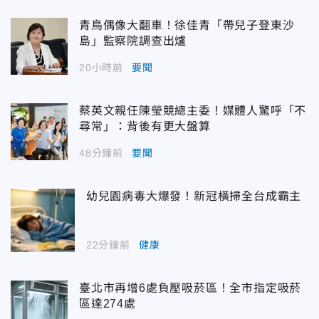
青鳥偶像大翻車！徐佳青「帶兒子登東沙
島」監察院調查出爐
20小時前
要聞
蔡英文親任陳瑩競總主委！媒體人驚呼「不
尋常」：背後有更大盤算
48分鐘前
要聞
幼兒園病毒大爆發！新冠橫掃全台成霸主
22分鐘前
健康
臺北市再增6處負壓吸菸區！全市指定吸菸
區達274處