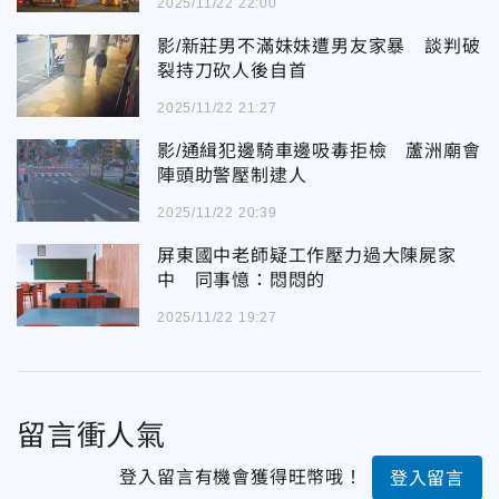
2025/11/22 22:00
影/新莊男不滿妹妹遭男友家暴 談判破
裂持刀砍人後自首
2025/11/22 21:27
影/通緝犯邊騎車邊吸毒拒檢 蘆洲廟會
陣頭助警壓制逮人
2025/11/22 20:39
屏東國中老師疑工作壓力過大陳屍家
中 同事憶：悶悶的
2025/11/22 19:27
留言衝人氣
登入留言有機會獲得旺幣哦！
登入留言