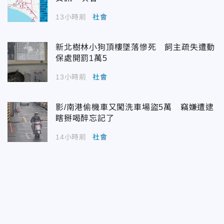
13小時前
社會
新北樹林小狗頂樓墜落慘死 飼主疏失遭動
保處開罰1萬5
13小時前
社會
影/南港偷機車又闖洗車場盜5萬 竊嫌遭逮
瞎掰喝醉忘記了
14小時前
社會