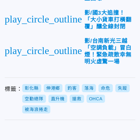
影/國3大追撞！
play_circle_outline
「大小貨車打橫翻
覆」釀全線封閉
影/台南新光三越
「空調負載」冒白
play_circle_outline
煙！緊急疏散幸無
明火虛驚一場
彰化縣
伸港鄉
釣客
落海
命危
失蹤
標籤：
空勤總隊
直升機
搶救
OHCA
被海浪捲走