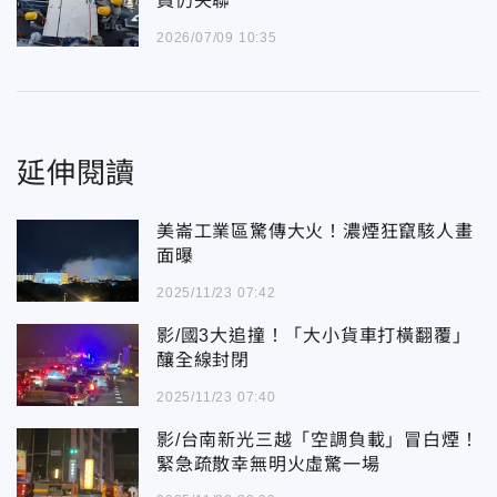
員仍失聯
2026/07/09 10:35
延伸閱讀
美崙工業區驚傳大火！濃煙狂竄駭人畫
面曝
2025/11/23 07:42
影/國3大追撞！「大小貨車打橫翻覆」
釀全線封閉
2025/11/23 07:40
影/台南新光三越「空調負載」冒白煙！
緊急疏散幸無明火虛驚一場