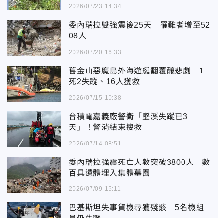
2026/07/23 14:34
委內瑞拉雙強震後25天 罹難者增至52
08人
2026/07/20 16:33
舊金山惡魔島外海遊艇翻覆釀悲劇 1
死2失蹤、16人獲救
2026/07/15 10:38
台積電嘉義廠警衛「墜溪失蹤已3
天」！警消結束搜救
2026/07/14 08:51
委內瑞拉強震死亡人數突破3800人 數
百具遺體埋入集體墓園
2026/07/09 15:11
巴基斯坦失事貨機尋獲殘骸 5名機組