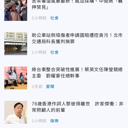
苦茶毒油風暴最新！威加採購、中間商「羈
押禁見」
2小時前
社會
助公車站倒塌傷者申請國賠遭控貪污！北市
交通局科長獲判無罪
1小時前
社會
綠台東整合突破性進展！蔡英文任陳瑩競總
主委 劉櫂豪任總幹事
2天前
要聞
76歲香港作詞人黎彼得離世 許家傑慟：非
常照顧人的前輩
2小時前
娛樂