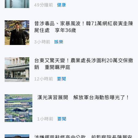
49分鐘前
健康
昔涉毒品、家暴風波！韓71萬網紅裴寅圭陳
屍住處 享年36歲
3小時前
娛樂
台東又驚天變！農業處長涉圖利20萬交保撤
銷 重開羈押庭
12小時前
要聞
漢光演習展開 解放軍台海動態曝光了！
1小時前
要聞
涉嫌挪用辭修高中公款 前監察院長陳履安