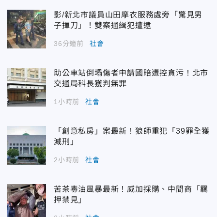
影/新北市議員山田摩衣服務處旁「驚見男
子揮刀」！雙案通緝犯遭逮
36分鐘前
社會
助公車站倒塌傷者申請國賠遭控貪污！北市
交通局科長獲判無罪
1小時前
社會
「創意私房」案最新！狼師重犯「39罪全獲
減刑」
2小時前
社會
苦茶毒油風暴最新！威加採購、中間商「羈
押禁見」