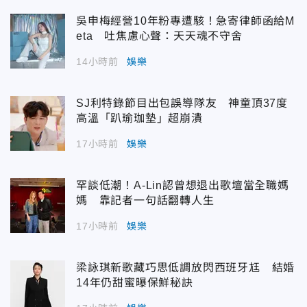
吳申梅經營10年粉專遭駭！急寄律師函給M
eta 吐焦慮心聲：天天魂不守舍
14小時前
娛樂
SJ利特錄節目出包誤導隊友 神童頂37度
高溫「趴瑜珈墊」超崩潰
17小時前
娛樂
罕談低潮！A-Lin認曾想退出歌壇當全職媽
媽 靠記者一句話翻轉人生
17小時前
娛樂
梁詠琪新歌藏巧思低調放閃西班牙尪 結婚
14年仍甜蜜曝保鮮秘訣