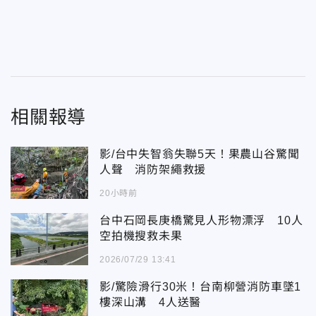
相關報導
影/台中失智翁失聯5天！果農山谷驚聞
人聲 消防架繩救援
20小時前
台中石岡長庚橋驚見人形物漂浮 10人
空拍機搜救未果
2026/07/29 13:41
影/驚險滑行30米！台南柳營消防車墜1
樓深山溝 4人送醫