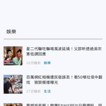
娛樂
星二代騙吃騙喝風波延燒！父邵昕透過吳宗
憲低調回應
16分鐘前
娛樂
百萬網紅相機遭民宿誤丟！衝50噸垃圾中翻
找 狼狽模樣曝光
27分鐘前
生活
震撼追星圈！韓團ENHYPEN日籍鐵粉 疑