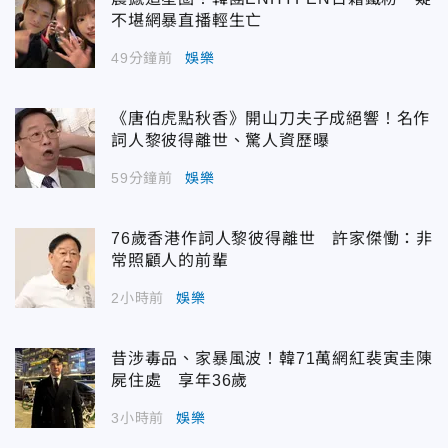
不堪網暴直播輕生亡
49分鐘前
娛樂
《唐伯虎點秋香》開山刀夫子成絕響！名作
詞人黎彼得離世、驚人資歷曝
59分鐘前
娛樂
76歲香港作詞人黎彼得離世 許家傑慟：非
常照顧人的前輩
2小時前
娛樂
昔涉毒品、家暴風波！韓71萬網紅裴寅圭陳
屍住處 享年36歲
3小時前
娛樂