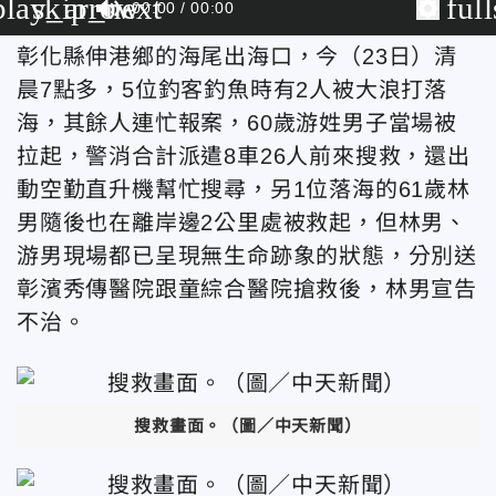
play_arrow
skip_next
ful
00:00
00:00
彰化縣伸港鄉的海尾出海口，今（23日）清
晨7點多，5位釣客釣魚時有2人被大浪打落
海，其餘人連忙報案，60歲游姓男子當場被
拉起，警消合計派遣
8車26人前來搜救，還
出
動空勤直升機幫忙搜尋，另1位落海的61歲林
男隨後也在離岸邊2公里處被救起，但林男、
游男現場都已呈現無生命跡象的狀態，分別送
彰濱秀傳醫院跟童綜合醫院搶救後，林男宣告
不治。
搜救畫面。
（圖／中天新聞）