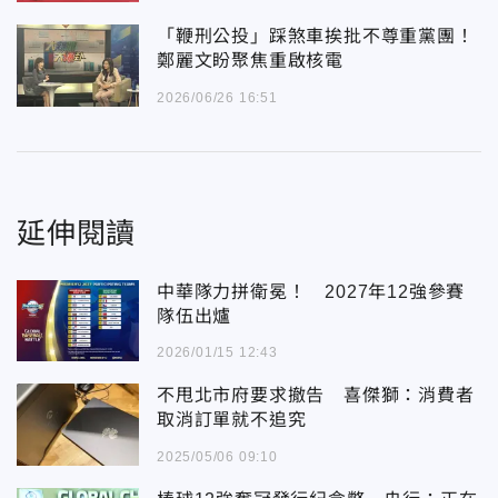
「鞭刑公投」踩煞車挨批不尊重黨團！
鄭麗文盼聚焦重啟核電
2026/06/26 16:51
延伸閱讀
中華隊力拼衛冕！ 2027年12強參賽
隊伍出爐
2026/01/15 12:43
不甩北市府要求撤告 喜傑獅：消費者
取消訂單就不追究
2025/05/06 09:10