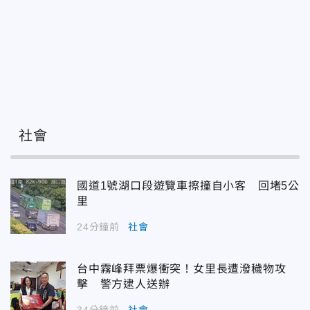
社會
國道1號湖口段遊覽車擦撞自小客 回堵5公
里
24分鐘前
社會
台中霧峰拜票爆衝突！女里長遭潑穢物攻
擊 警方逮人送辦
34分鐘前
社會