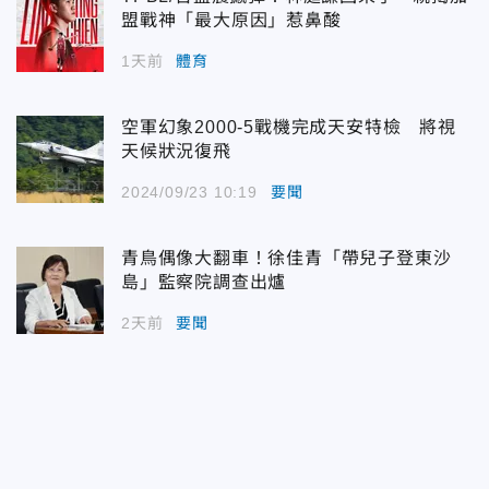
盟戰神「最大原因」惹鼻酸
1天前
體育
空軍幻象2000-5戰機完成天安特檢 將視
天候狀況復飛
2024/09/23 10:19
要聞
青鳥偶像大翻車！徐佳青「帶兒子登東沙
島」監察院調查出爐
2天前
要聞