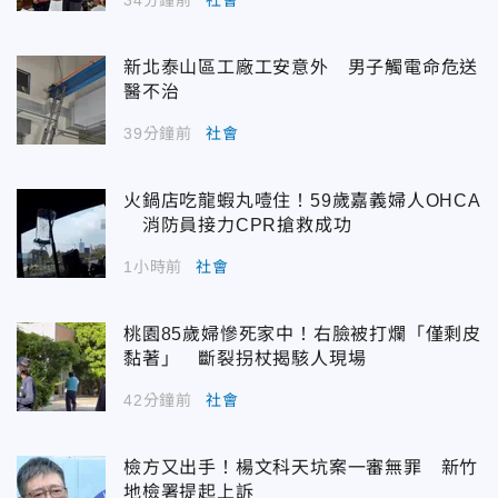
新北泰山區工廠工安意外 男子觸電命危送
醫不治
39分鐘前
社會
火鍋店吃龍蝦丸噎住！59歲嘉義婦人OHCA
消防員接力CPR搶救成功
1小時前
社會
桃園85歲婦慘死家中！右臉被打爛「僅剩皮
黏著」 斷裂拐杖揭駭人現場
42分鐘前
社會
檢方又出手！楊文科天坑案一審無罪 新竹
地檢署提起上訴