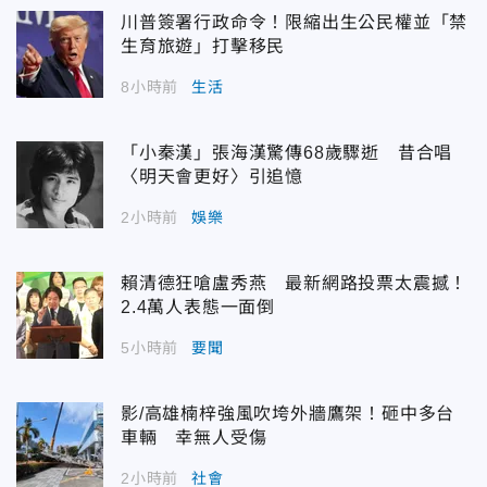
川普簽署行政命令！限縮出生公民權並「禁
生育旅遊」打擊移民
8小時前
生活
「小秦漢」張海漢驚傳68歲驟逝 昔合唱
〈明天會更好〉引追憶
2小時前
娛樂
賴清德狂嗆盧秀燕 最新網路投票太震撼！
2.4萬人表態一面倒
5小時前
要聞
影/高雄楠梓強風吹垮外牆鷹架！砸中多台
車輛 幸無人受傷
2小時前
社會