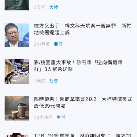
1天前
大陸
檢方又出手！楊文科天坑案一審無罪 新竹
地檢署提起上訴
2小時前
要聞
影/桃園重大事故！砂石車「逆向衝機車
群」3人緊急送醫
1天前
社會
限時優惠！超商拿鐵買2送2 大杯特濃美式
最低39元開喝
10小時前
生活
TPBL/台籃震撼彈！林庭謙回來了 親揭加