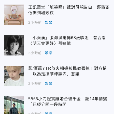
王凱靈堂「燦笑照」藏對母親告白 邱瓈寬
低調到場致哀
2小時前
娛樂
「小秦漢」張海漢驚傳68歲驟逝 昔合唱
〈明天會更好〉引追憶
2小時前
娛樂
影/百萬YTR放火相機被民宿丟掉！對方稱
「以為是按摩棒誤丟」惹議
2小時前
娛樂
5566小刀證實離婚台玻千金！認14年情變
「已經分開一段時間」
3小時前
娛樂