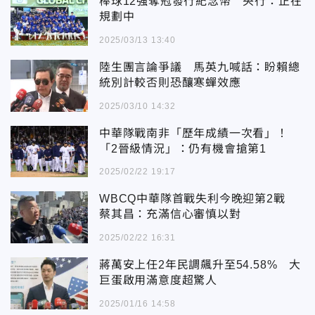
棒球12強奪冠發行紀念幣 央行：正在
規劃中
2025/03/13 13:40
陸生團言論爭議 馬英九喊話：盼賴總
統別計較否則恐釀寒蟬效應
2025/03/10 14:32
中華隊戰南非「歷年成績一次看」！
「2晉級情況」：仍有機會搶第1
2025/02/22 19:17
WBCQ中華隊首戰失利今晚迎第2戰
蔡其昌：充滿信心審慎以對
2025/02/22 16:31
蔣萬安上任2年民調飆升至54.58% 大
巨蛋啟用滿意度超驚人
2025/01/16 14:58