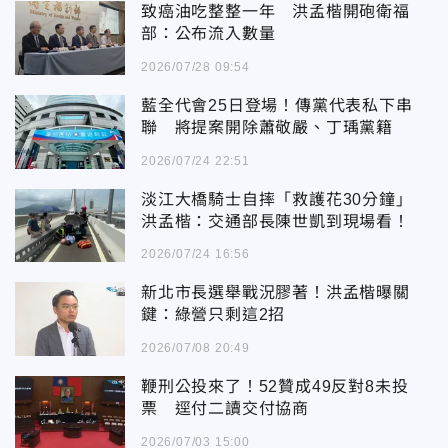
致癌油吃整整一年 洪孟楷開砲衛福
部：公布流入數量
2026/07/28 09:54
藍全代會25日登場！傳黨代表私下串
聯 將提案開除蕭敬嚴、丁瑀黨籍
2026/07/24 22:51
淡江大橋騎士自摔「救護花30分鐘」
洪孟楷：交通部長陳世凱到現場看！
2026/07/24 16:56
新北市長選舉戰況膠著！洪孟楷曝關
鍵：綠營只剩這2招
2026/07/08 20:49
鞭刑公投來了！52贊成49反對8未投
票 逕付二讀交付協商
2026/07/03 15:00