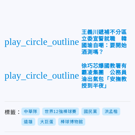
王義川遞補不分區
立委宣誓就職 韓
play_circle_outline
國瑜自嘲：要開始
酒測嗎？
徐巧芯爆國教署有
霸凌集團 公務員
play_circle_outline
淪出氣包「安撫教
授到半夜」
中華隊
世界12強棒球賽
國民黨
洪孟楷
標籤：
遠雄
大巨蛋
棒球博物館