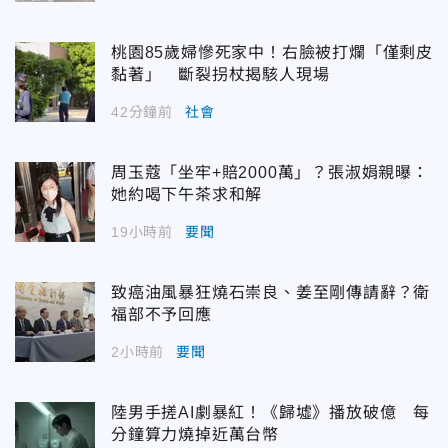
桃園85歲婦慘死家中！右臉被打爛「僅剩皮
黏著」 斷裂拐杖揭駭人現場
42分鐘前
社會
周玉蔻「坐牢+賠2000萬」？張淑娟親曝：
她約喝下午茶求和解
19小時前
要聞
致癌油風暴狂燒石崇良、姜至剛傳請辭？衛
福部不予回應
2小時前
要聞
陸男手搓AI劇暴紅！《歸墟》播放破億 每
分鐘算力燒掉近萬台幣