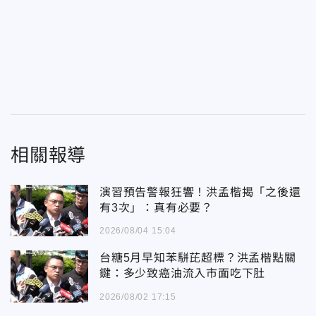
相關報導
演習預告警報狂響！洪孟楷揭「之後還
有3次」：真有必要？
2026/08/04 15:04
台糖5月早知苯駢芘超標？洪孟楷點關
鍵：多少致癌油流入市面吃下肚
2026/08/02 17:15