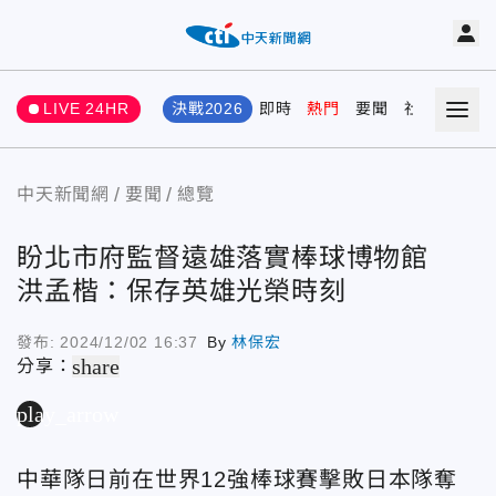
LIVE 24HR
決戰2026
即時
熱門
要聞
社會
娛樂
中天新聞網
要聞
總覽
盼北市府監督遠雄落實棒球博物館
洪孟楷：保存英雄光榮時刻
發布:
2024/12/02 16:37
By
林保宏
share
分享：
play_arrow
中華隊日前在世界12強棒球賽擊敗日本隊奪