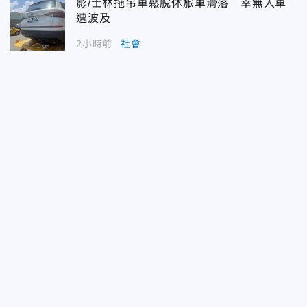
影/士林拖吊車鬆脫休旅車滑落 幸無人車
遭波及
2小時前
社會