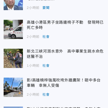
2小時前
要聞
高雄小港區男子坐路邊椅子不動 發現時已
死亡多時
2小時前
社會
新北三峽河溺水意外 高中畢業生跳水命危
送醫不治
1小時前
社會
影/高雄楠梓強風吹垮外牆鷹架！砸中多台
車輛 幸無人受傷
2小時前
社會