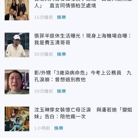
人」 直言同情張柏芝處境
15分鐘前
娛樂
張菲半退休生活曝光！現身上海機場自曝：
我是費玉清哥哥
30分鐘前
娛樂
影/外甥「3歲染病命危」今考上公務員 九
孔淚崩：曾想過別救他
39分鐘前
娛樂
沈玉琳穿女裝憶亡母泛淚 與潘若迪「變姐
妹」告白：陪他瘋一次
1小時前
娛樂