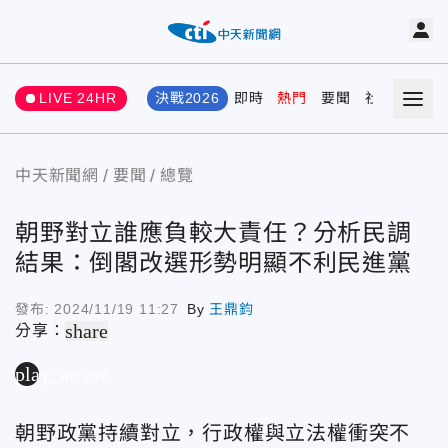
LIVE 24HR
決戰2026
即時
熱門
要聞
社會
娛樂
中天新聞網
要聞
總覽
朝野對立誰應負較大責任？分析民調
結果：倒閣改選形勢明顯不利民進黨
發布:
2024/11/19 11:27
By
王鼎鈞
share
分享：
play_arrow
朝野政黨持續對立，行政權與立法權衝突不