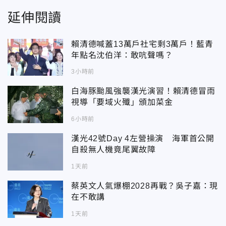
延伸閱讀
賴清德喊蓋13萬戶社宅剩3萬戶！藍青
年點名沈伯洋：敢吭聲嗎？
3小時前
白海豚颱風強襲漢光演習！賴清德冒雨
視導「要域火殲」頒加菜金
6小時前
漢光42號Day 4左營操演 海軍首公開
自殺無人機竟尾翼故障
1天前
蔡英文人氣爆棚2028再戰？吳子嘉：現
在不敢講
1天前