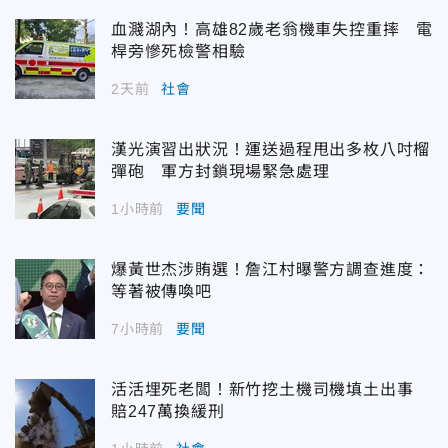
血濺湖內！高雄82歲老翁機車失控重摔 電
桿旁慘死檢警相驗
2天前
社會
漢光演習出狀況！運送過程甩出多枚八吋榴
彈砲 軍方封鎖現場緊急處理
1小時前
要聞
爆黃世杰涉賄選！詹江村曝警方調查進度：
等著被傳喚吧
7小時前
要聞
活活埋死老闆！新竹挖土機司機填土出事
賠247萬換緩刑