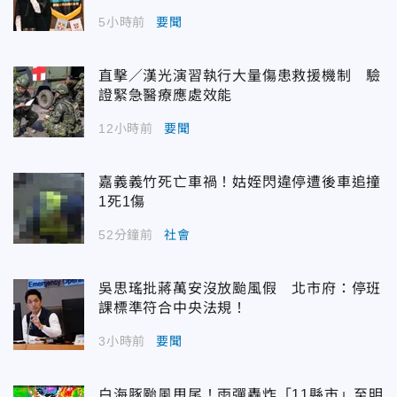
5小時前
要聞
直擊／漢光演習執行大量傷患救援機制 驗
證緊急醫療應處效能
12小時前
要聞
嘉義義竹死亡車禍！姑姪閃違停遭後車追撞
1死1傷
52分鐘前
社會
吳思瑤批蔣萬安沒放颱風假 北市府：停班
課標準符合中央法規！
3小時前
要聞
白海豚颱風甩尾！雨彈轟炸「11縣市」至明