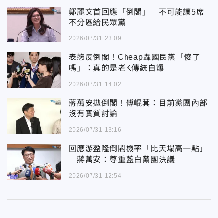
鄭麗文首回應「倒閣」 不可能讓5席
不分區給民眾黨
2026/07/31 23:09
表態反倒閣！Cheap轟國民黨「傻了
嗎」：真的是老K傳統自爆
2026/07/31 14:02
蔣萬安拋倒閣！傅崐萁：目前黨團內部
沒有實質討論
2026/07/31 13:16
回應游盈隆倒閣機率「比天塌高一點」
蔣萬安：尊重藍白黨團決議
2026/07/31 12:54