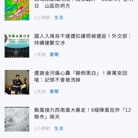
日 山區防坍方
1小時前
生活
國人入境烏干達遭扣護照被遣返！外交部：
持續連繫交涉
1天前
要聞
遭謝金河痛心轟「顛倒黑白」！蔣萬安回
嗆：記憶不會被洗掉
1天前
要聞
颱風接力西南風大暴走！8級陣風狂炸「12
縣市」兩天
2小時前
生活