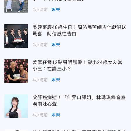
2小時前
娛樂
吳建豪慶48歲生日！周渝民苦練吉他獻唱送
驚喜 阿信感性告白
2小時前
娛樂
姜厚任發12點聲明護愛！駁小24歲女友當
小三：在講三小？
4小時前
娛樂
父肝癌病逝！「仙界口譯姐」林琇琪錄音室
淚崩吐心聲
4小時前
娛樂