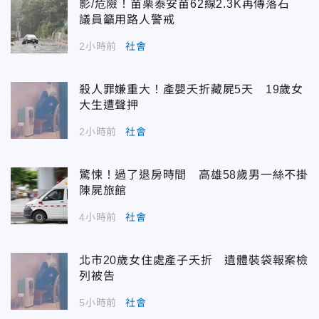
影/危險！苗栗泰安苗62線2.3K再傳落石
議員籲用路人警戒
2小時前
社會
殺人罪嫌重大！產嬰夭折藏屍5天 19歲女
大生遭聲押
2小時前
社會
驚悚！過了退房時間 高雄58歲男一絲不掛
陳屍旅館
4小時前
社會
北市20歲女住處產子夭折 遺體裝袋報案檢
列被告
5小時前
社會