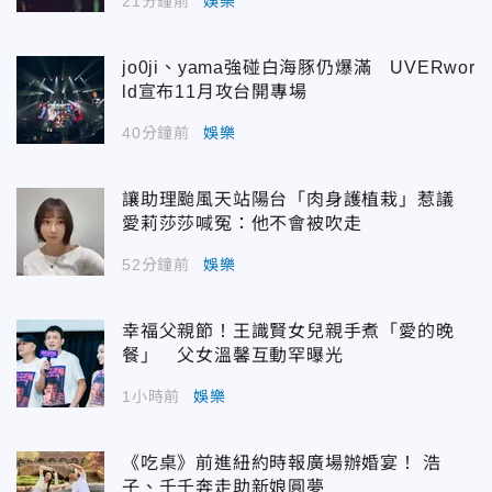
21分鐘前
娛樂
jo0ji、yama強碰白海豚仍爆滿 UVERwor
ld宣布11月攻台開專場
40分鐘前
娛樂
讓助理颱風天站陽台「肉身護植栽」惹議
愛莉莎莎喊冤：他不會被吹走
52分鐘前
娛樂
幸福父親節！王識賢女兒親手煮「愛的晚
餐」 父女溫馨互動罕曝光
1小時前
娛樂
《吃桌》前進紐約時報廣場辦婚宴！ 浩
子、千千奔走助新娘圓夢