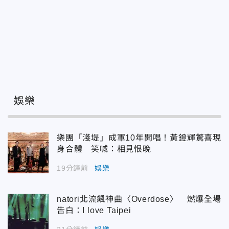
娛樂
樂團「淺堤」成軍10年開唱！黃鐙輝驚喜現
身合體 笑喊：相見恨晚
19分鐘前
娛樂
natori北流飆神曲〈Overdose〉 燃爆全場
告白：I love Taipei