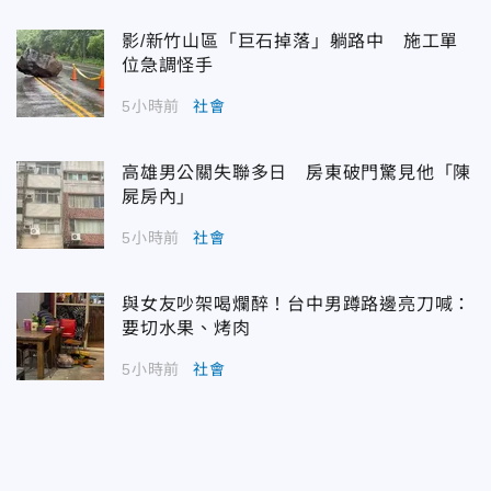
影/新竹山區「巨石掉落」躺路中 施工單
位急調怪手
5小時前
社會
高雄男公關失聯多日 房東破門驚見他「陳
屍房內」
5小時前
社會
與女友吵架喝爛醉！台中男蹲路邊亮刀喊：
要切水果、烤肉
5小時前
社會