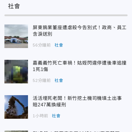
社會
屏東鎢業董座遭虐殺今告別式！政商、員工
含淚送別
56分鐘前
社會
嘉義義竹死亡車禍！姑姪閃違停遭後車追撞
1死1傷
52分鐘前
社會
活活埋死老闆！新竹挖土機司機填土出事
賠247萬換緩刑
1小時前
社會