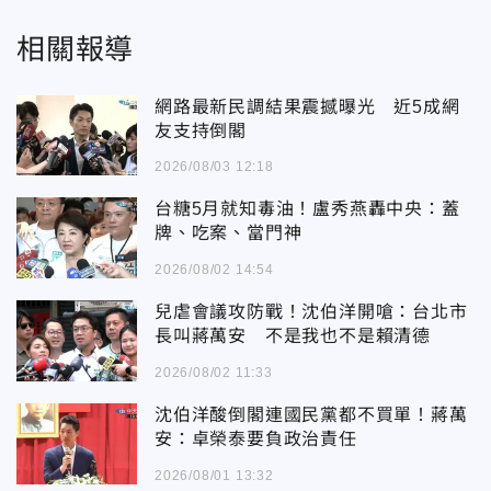
相關報導
網路最新民調結果震撼曝光 近5成網
友支持倒閣
2026/08/03 12:18
台糖5月就知毒油！盧秀燕轟中央：蓋
牌、吃案、當門神
2026/08/02 14:54
兒虐會議攻防戰！沈伯洋開嗆：台北市
長叫蔣萬安 不是我也不是賴清德
2026/08/02 11:33
沈伯洋酸倒閣連國民黨都不買單！蔣萬
安：卓榮泰要負政治責任
2026/08/01 13:32