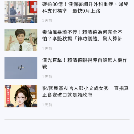
砸逾80億！健保署調升外科重症、婦兒
科支付標準 最快9月上路
1天前
毒油風暴燒不停！賴清德為何完全不
怕？李艷秋揭「神功護體」驚人算計
1天前
漢光直擊！賴清德親視導自殺無人機作
戰
1天前
影/國民黨AI言人鄭小文處女秀 直指真
正食安破口就是賴政府
1天前